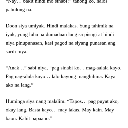
“Nay… bakit hindi mo sinabi?” tanong ko, halos
pabulong na.
Doon siya umiyak. Hindi malakas. Yung tahimik na
iyak, yung luha na dumadaan lang sa pisngi at hindi
niya pinupunasan, kasi pagod na siyang punasan ang
sarili niya.
“Anak…” sabi niya, “pag sinabi ko… mag-aalala kayo.
Pag nag-alala kayo… lalo kayong manghihina. Kaya
ako na lang.”
Huminga siya nang malalim. “Tapos… pag puyat ako,
okay lang. Basta kayo… may lakas. May kain. May
baon. Kahit papaano.”