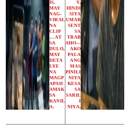
IS,
Y,
MAY
HINDI
NAG-
SIYA
VIRAL
UMAB
NA
SENT
CLIP
SA
… AT
TRAB
SA
AHO—
DULO,
AKO
MAY
PALA
DETA
ANG
LYE
MAS
NA
PINILI
MAGP
NIYA
APAH
KESA
AMAK
SA
SA
SARIL
KANIL
I
A.
NIYA.