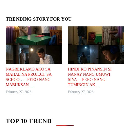
TRENDING STORY FOR YOU
NAGREKLAMO AKO SA
HINDI KO PINANSIN SI
MAHAL NA PROJECT SA
NANAY NANG UMUWI
SCHOOL… PERO NANG
SIYA… PERO NANG
MABUKSAN ...
TUMINGIN AK ...
February 27, 2026
February 27, 2026
TOP 10 TREND