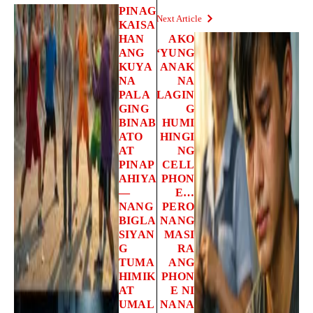
PINAG
Next Article
KAISA
HAN
AKO
ANG
‘YUNG
KUYA
ANAK
NA
NA
PALA
LAGIN
GING
G
BINAB
HUMI
ATO
HINGI
AT
NG
PINAP
CELL
AHIYA
PHON
—
E…
NANG
PERO
BIGLA
NANG
SIYAN
MASI
G
RA
TUMA
ANG
HIMIK
PHON
AT
E NI
UMAL
NANA