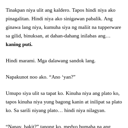
Tinakpan niya ulit ang kaldero. Tapos hindi niya ako
pinagalitan. Hindi niya ako sinigawan pabalik. Ang
ginawa lang niya, kumuha siya ng maliit na tupperware
sa gilid, binuksan, at dahan-dahang inilabas ang…
kaning puti.
Hindi marami. Mga dalawang sandok lang.
Napakunot noo ako. “Ano ‘yan?”
Umupo siya ulit sa tapat ko. Kinuha niya ang plato ko,
tapos kinuha niya yung bagong kanin at inilipat sa plato
ko. Sa sarili niyang plato… hindi niya nilagyan.
“Nanay, bakit?” tanong ko, medyo bumaba na ang