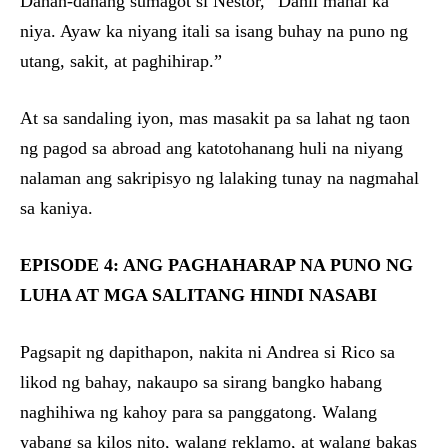
Dahan-dahang sumagot si Nestor, “Dahil mahal ka
niya. Ayaw ka niyang itali sa isang buhay na puno ng
utang, sakit, at paghihirap.”
At sa sandaling iyon, mas masakit pa sa lahat ng taon
ng pagod sa abroad ang katotohanang huli na niyang
nalaman ang sakripisyo ng lalaking tunay na nagmahal
sa kaniya.
EPISODE 4: ANG PAGHAHARAP NA PUNO NG
LUHA AT MGA SALITANG HINDI NASABI
Pagsapit ng dapithapon, nakita ni Andrea si Rico sa
likod ng bahay, nakaupo sa sirang bangko habang
naghihiwa ng kahoy para sa panggatong. Walang
yabang sa kilos nito, walang reklamo, at walang bakas