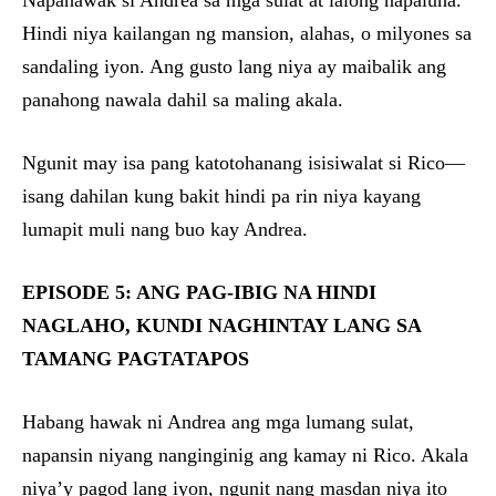
Napahawak si Andrea sa mga sulat at lalong napaluha.
Hindi niya kailangan ng mansion, alahas, o milyones sa
sandaling iyon. Ang gusto lang niya ay maibalik ang
panahong nawala dahil sa maling akala.
Ngunit may isa pang katotohanang isisiwalat si Rico—
isang dahilan kung bakit hindi pa rin niya kayang
lumapit muli nang buo kay Andrea.
EPISODE 5: ANG PAG-IBIG NA HINDI
NAGLAHO, KUNDI NAGHINTAY LANG SA
TAMANG PAGTATAPOS
Habang hawak ni Andrea ang mga lumang sulat,
napansin niyang nanginginig ang kamay ni Rico. Akala
niya’y pagod lang iyon, ngunit nang masdan niya ito