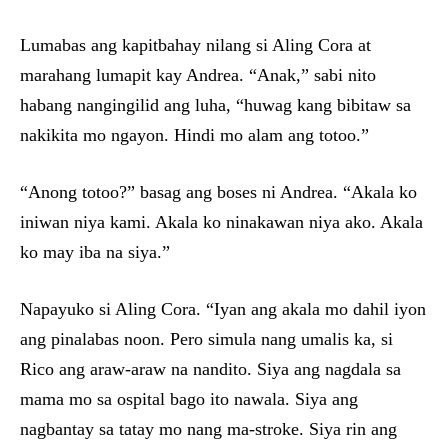
Lumabas ang kapitbahay nilang si Aling Cora at
marahang lumapit kay Andrea. “Anak,” sabi nito
habang nangingilid ang luha, “huwag kang bibitaw sa
nakikita mo ngayon. Hindi mo alam ang totoo.”
“Anong totoo?” basag ang boses ni Andrea. “Akala ko
iniwan niya kami. Akala ko ninakawan niya ako. Akala
ko may iba na siya.”
Napayuko si Aling Cora. “Iyan ang akala mo dahil iyon
ang pinalabas noon. Pero simula nang umalis ka, si
Rico ang araw-araw na nandito. Siya ang nagdala sa
mama mo sa ospital bago ito nawala. Siya ang
nagbantay sa tatay mo nang ma-stroke. Siya rin ang