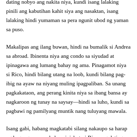
dating nobyo ang nakita niya, kundi isang lalaking
pinili ang kabutihan kahit siya ang nasaktan, isang
lalaking hindi yumaman sa pera ngunit ubod ng yaman
sa puso.
Makalipas ang ilang buwan, hindi na bumalik si Andrea
sa abroad. Ibinenta niya ang condo sa siyudad at
ipinagawa ang lumang bahay ng ama. Pinagamot niya
si Rico, hindi bilang utang na loob, kundi bilang pag-
ibig na ayaw na niyang muling ipagpaliban. Sa unang
pagkakataon, ang perang kinita niya sa ibang bansa ay
nagkaroon ng tunay na saysay—hindi sa luho, kundi sa
pagbawi ng pamilyang muntik nang tuluyang mawala.
Isang gabi, habang magkatabi silang nakaupo sa harap