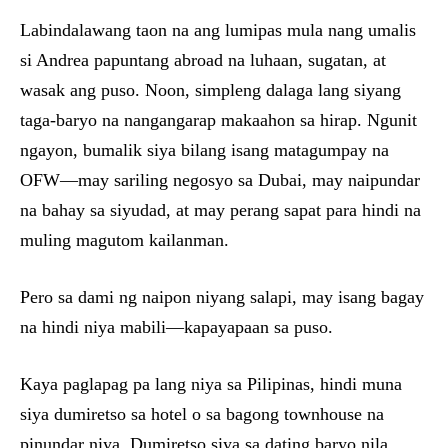
Labindalawang taon na ang lumipas mula nang umalis
si Andrea papuntang abroad na luhaan, sugatan, at
wasak ang puso. Noon, simpleng dalaga lang siyang
taga-baryo na nangangarap makaahon sa hirap. Ngunit
ngayon, bumalik siya bilang isang matagumpay na
OFW—may sariling negosyo sa Dubai, may naipundar
na bahay sa siyudad, at may perang sapat para hindi na
muling magutom kailanman.
Pero sa dami ng naipon niyang salapi, may isang bagay
na hindi niya mabili—kapayapaan sa puso.
Kaya paglapag pa lang niya sa Pilipinas, hindi muna
siya dumiretso sa hotel o sa bagong townhouse na
pinundar niya. Dumiretso siya sa dating baryo nila.