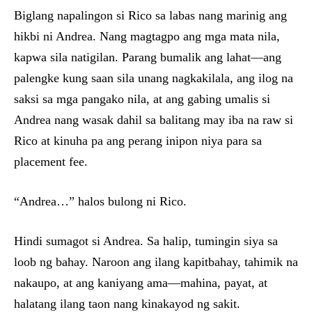
Biglang napalingon si Rico sa labas nang marinig ang
hikbi ni Andrea. Nang magtagpo ang mga mata nila,
kapwa sila natigilan. Parang bumalik ang lahat—ang
palengke kung saan sila unang nagkakilala, ang ilog na
saksi sa mga pangako nila, at ang gabing umalis si
Andrea nang wasak dahil sa balitang may iba na raw si
Rico at kinuha pa ang perang inipon niya para sa
placement fee.
“Andrea…” halos bulong ni Rico.
Hindi sumagot si Andrea. Sa halip, tumingin siya sa
loob ng bahay. Naroon ang ilang kapitbahay, tahimik na
nakaupo, at ang kaniyang ama—mahina, payat, at
halatang ilang taon nang kinakayod ng sakit.