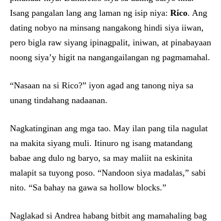
Isang pangalan lang ang laman ng isip niya:
Rico
. Ang
dating nobyo na minsang nangakong hindi siya iiwan,
pero bigla raw siyang ipinagpalit, iniwan, at pinabayaan
noong siya’y higit na nangangailangan ng pagmamahal.
“Nasaan na si Rico?” iyon agad ang tanong niya sa
unang tindahang nadaanan.
Nagkatinginan ang mga tao. May ilan pang tila nagulat
na makita siyang muli. Itinuro ng isang matandang
babae ang dulo ng baryo, sa may maliit na eskinita
malapit sa tuyong poso. “Nandoon siya madalas,” sabi
nito. “Sa bahay na gawa sa hollow blocks.”
Naglakad si Andrea habang bitbit ang mamahaling bag