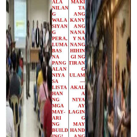
ALA
MAKI
NILAN
TA
G
ANG
WALA
KANY
SIYAN
ANG
G
NANA
PERA,
Y NA
LUMA
NANG
BAS
HIHIN
NA
GI NG
PANG
TIRAN
ALAN
G
NIYA
ULAM
SA
—
LISTA
AKAL
HAN
A
NG
NIYA
MGA
AY
MAY-
LAGIN
ARI
G
NG
MAY
BUILD
HAND
ING!
ANG