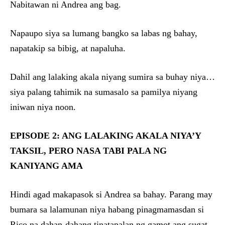
Nabitawan ni Andrea ang bag.
Napaupo siya sa lumang bangko sa labas ng bahay,
napatakip sa bibig, at napaluha.
Dahil ang lalaking akala niyang sumira sa buhay niya…
siya palang tahimik na sumasalo sa pamilya niyang
iniwan niya noon.
EPISODE 2: ANG LALAKING AKALA NIYA’Y
TAKSIL, PERO NASA TABI PALA NG
KANIYANG AMA
Hindi agad makapasok si Andrea sa bahay. Parang may
bumara sa lalamunan niya habang pinagmamasdan si
Rico na dahan-dahang tinatapalan ng gamot ang sugat