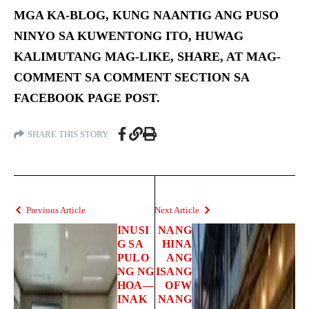
MGA KA-BLOG, KUNG NAANTIG ANG PUSO
NINYO SA KUWENTONG ITO, HUWAG
KALIMUTANG MAG-LIKE, SHARE, AT MAG-
COMMENT SA COMMENT SECTION SA
FACEBOOK PAGE POST.
SHARE THIS STORY
Previous Article
Next Article
INUSI
NANG
G SA
HINA
PULO
ANG
NG NG
ISANG
HOA—
OFW
INAK
NANG