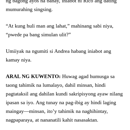
ng bagong ayos na bahay, iniabot ni Rico ang dating
mumurahing singsing.
“At kung huli man ang lahat,” mahinang sabi niya,
“pwede pa bang simulan ulit?”
Umiiyak na ngumiti si Andrea habang iniabot ang
kamay niya.
ARAL NG KUWENTO:
Huwag agad humusga sa
taong tahimik na lumalayo, dahil minsan, hindi
pagtataksil ang dahilan kundi sakripisyong ayaw nilang
ipasan sa iyo. Ang tunay na pag-ibig ay hindi laging
maingay—minsan, ito’y tahimik na naghihintay,
nagpaparaya, at nananatili kahit nasasaktan.