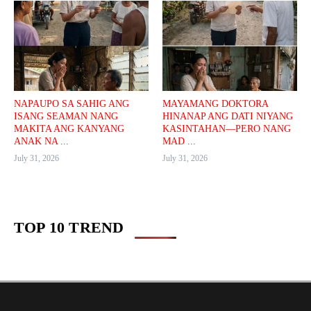
NAPAUPO SA SAHIG ANG
MAYAMANG DOKTORA
ISANG SEAMAN NANG
HINANAP ANG DATI NIYANG
MAKITA ANG KANYANG
KASINTAHAN—PERO NANG
ANAK NA ...
MAD ...
July 31, 2026
July 31, 2026
TOP 10 TREND