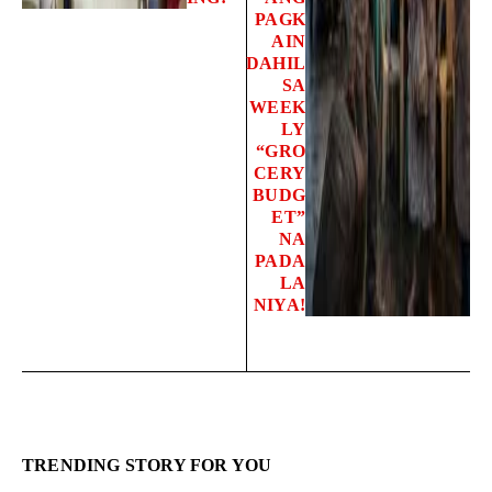
PAGK
AIN
DAHIL
SA
WEEK
LY
“GRO
CERY
BUDG
ET”
NA
PADA
LA
NIYA!
TRENDING STORY FOR YOU