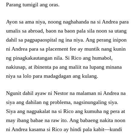
Parang tumigil ang oras.
Ayon sa ama niya, noong naghahanda na si Andrea para
umalis sa abroad, baon na baon pala sila noon sa utang
dahil sa pagpapaospital ng ina niya. Ang perang inipon
ni Andrea para sa placement fee ay muntik nang kunin
ng pinagkakautangan nila. Si Rico ang humabol,
nakiusap, at ibinenta pa ang maliit na lupang minana
niya sa lolo para madagdagan ang kulang.
Ngunit dahil ayaw ni Nestor na malaman ni Andrea na
siya ang dahilan ng problema, nagsinungaling siya.
Siya ang nagpakalat na si Rico ang kumuha ng pera at
may ibang babae na raw ito. Ang babaeng nakita noon
ni Andrea kasama si Rico ay hindi pala kabit—kundi