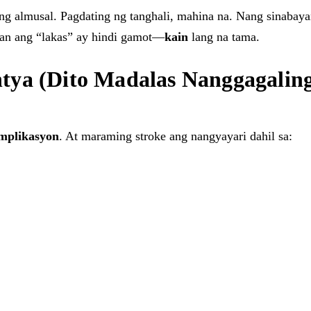
 ang almusal. Pagdating ng tanghali, mahina na. Nang sinabay
san ang “lakas” ay hindi gamot—
kain
lang na tama.
tya (Dito Madalas Nanggagaling
omplikasyon
. At maraming stroke ang nangyayari dahil sa: