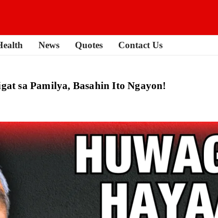
Health
News
Quotes
Contact Us
at sa Pamilya, Basahin Ito Ngayon!