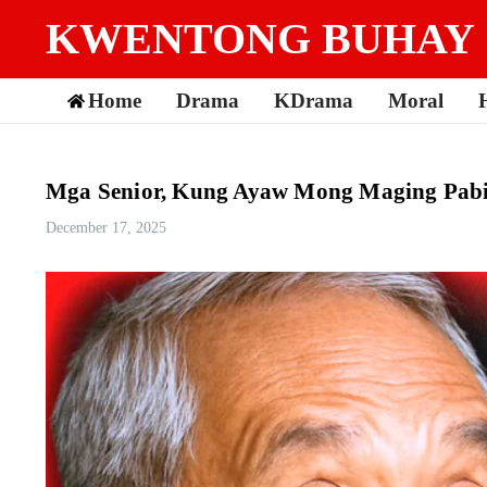
Skip to content
KWENTONG BUHAY
Home
Drama
KDrama
Moral
Mga Senior, Kung Ayaw Mong Maging Pabig
December 17, 2025