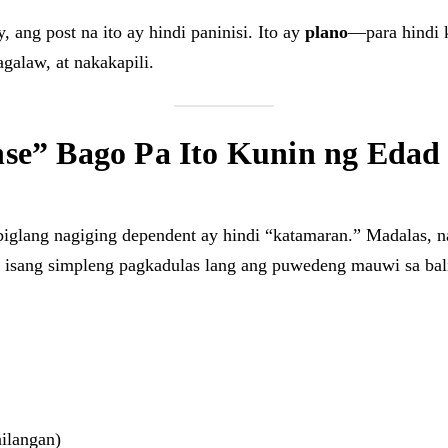
 ang post na ito ay hindi paninisi. Ito ay
plano
—para hindi 
galaw, at nakakapili.
nse” Bago Pa Ito Kunin ng Edad
iglang nagiging dependent ay hindi “katamaran.” Madalas, n
, isang simpleng pagkadulas lang ang puwedeng mauwi sa bali
ilangan)