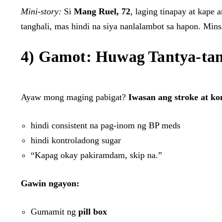
Mini-story:
Si
Mang Ruel, 72
, laging tinapay at kape
tanghali, mas hindi na siya nanlalambot sa hapon. Min
4) Gamot: Huwag Tantya-tan
Ayaw mong maging pabigat?
Iwasan ang stroke at k
hindi consistent na pag-inom ng BP meds
hindi kontroladong sugar
“Kapag okay pakiramdam, skip na.”
Gawin ngayon:
Gumamit ng
pill box