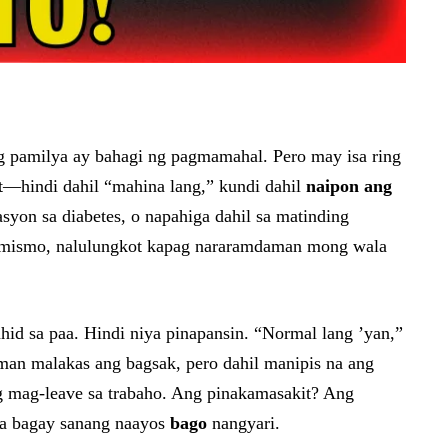
ng pamilya ay bahagi ng pagmamahal. Pero may isa ring
t—hindi dahil “mahina lang,” kundi dahil
naipon ang
yon sa diabetes, o napahiga dahil sa matinding
w mismo, nalulungkot kapag nararamdaman mong wala
hid sa paa. Hindi niya pinapansin. “Normal lang ’yan,”
 man malakas ang bagsak, pero dahil manipis na ang
tang mag-leave sa trabaho. Ang pinakamasakit? Ang
ga bagay sanang naayos
bago
nangyari.