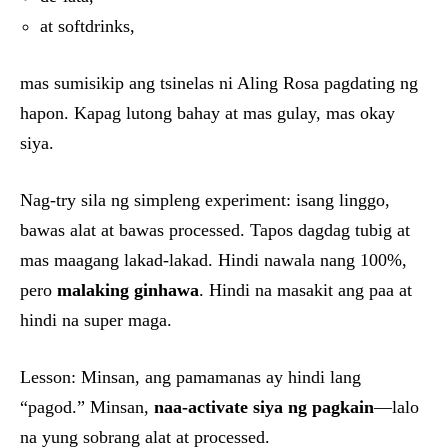
at softdrinks,
mas sumisikip ang tsinelas ni Aling Rosa pagdating ng
hapon. Kapag lutong bahay at mas gulay, mas okay
siya.
Nag-try sila ng simpleng experiment: isang linggo,
bawas alat at bawas processed. Tapos dagdag tubig at
mas maagang lakad-lakad. Hindi nawala nang 100%,
pero
malaking ginhawa
. Hindi na masakit ang paa at
hindi na super maga.
Lesson: Minsan, ang pamamanas ay hindi lang
“pagod.” Minsan,
naa-activate siya ng pagkain
—lalo
na yung sobrang alat at processed.