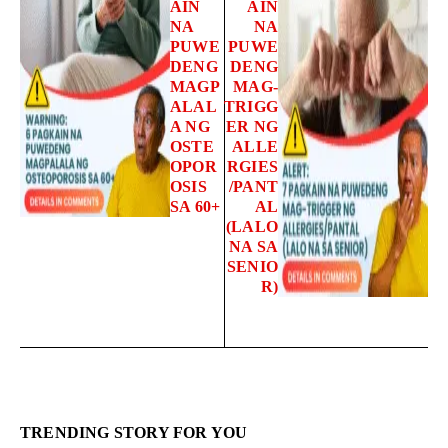
AIN
AIN
NA
NA
PUWE
PUWE
DENG
DENG
MAGP
MAG-
ALAL
TRIGG
A NG
ER NG
OSTE
ALLE
OPOR
RGIES
OSIS
/PANT
SA 60+
AL
(LALO
NA SA
SENIO
R)
TRENDING STORY FOR YOU