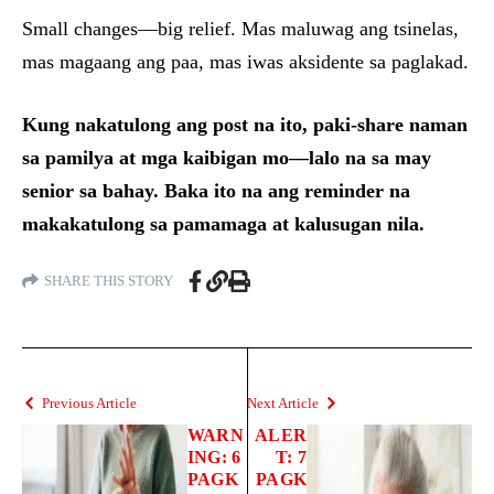
Small changes—big relief. Mas maluwag ang tsinelas,
mas magaang ang paa, mas iwas aksidente sa paglakad.
Kung nakatulong ang post na ito, paki-share naman
sa pamilya at mga kaibigan mo—lalo na sa may
senior sa bahay. Baka ito na ang reminder na
makakatulong sa pamamaga at kalusugan nila.
SHARE THIS STORY
Previous Article
Next Article
WARN
ALER
ING: 6
T: 7
PAGK
PAGK