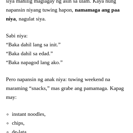
siya mahilig maglagay ng asin sa ulam. Kaya nung
napansin niyang tuwing hapon,
namamaga ang paa
niya
, nagulat siya.
Sabi niya:
“Baka dahil lang sa init.”
“Baka dahil sa edad.”
“Baka napagod lang ako.”
Pero napansin ng anak niya: tuwing weekend na
maraming “snacks,” mas grabe ang pamamaga. Kapag
may:
instant noodles,
chips,
de-lata,