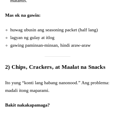
matamis.
Mas ok na gawin:
huwag ubusin ang seasoning packet (half lang)
lagyan ng gulay at itlog
gawing paminsan-minsan, hindi araw-araw
2) Chips, Crackers, at Maalat na Snacks
Ito yung “konti lang habang nanonood.” Ang problema:
madali itong maparami.
Bakit nakakapamaga?