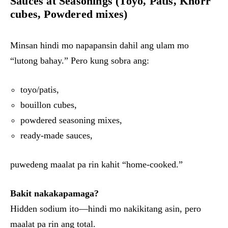
Sauces at Seasonings (Toyo, Patis, Knorr
cubes, Powdered mixes)
Minsan hindi mo napapansin dahil ang ulam mo
“lutong bahay.” Pero kung sobra ang:
toyo/patis,
bouillon cubes,
powdered seasoning mixes,
ready-made sauces,
puwedeng maalat pa rin kahit “home-cooked.”
Bakit nakakapamaga?
Hidden sodium ito—hindi mo nakikitang asin, pero
maalat pa rin ang total.