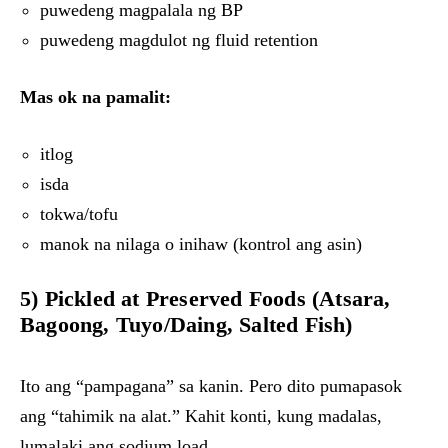
puwedeng magpalala ng BP
puwedeng magdulot ng fluid retention
Mas ok na pamalit:
itlog
isda
tokwa/tofu
manok na nilaga o inihaw (kontrol ang asin)
5) Pickled at Preserved Foods (Atsara,
Bagoong, Tuyo/Daing, Salted Fish)
Ito ang “pampagana” sa kanin. Pero dito pumapasok
ang “tahimik na alat.” Kahit konti, kung madalas,
lumalaki ang sodium load.