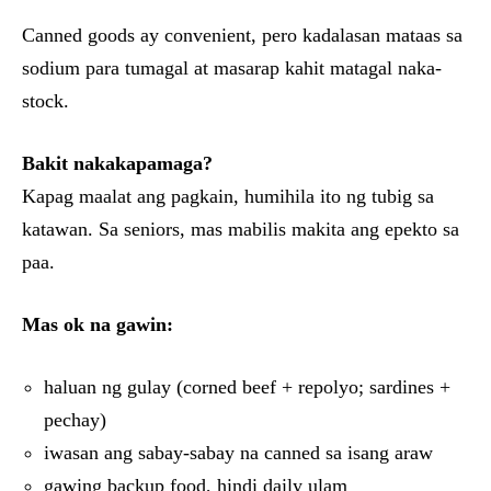
Canned goods ay convenient, pero kadalasan mataas sa
sodium para tumagal at masarap kahit matagal naka-
stock.
Bakit nakakapamaga?
Kapag maalat ang pagkain, humihila ito ng tubig sa
katawan. Sa seniors, mas mabilis makita ang epekto sa
paa.
Mas ok na gawin:
haluan ng gulay (corned beef + repolyo; sardines +
pechay)
iwasan ang sabay-sabay na canned sa isang araw
gawing backup food, hindi daily ulam