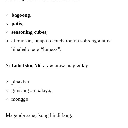
bagoong
,
patis
,
seasoning cubes
,
at minsan, tinapa o chicharon na sobrang alat na
hinahalo para “lumasa”.
Si
Lolo Isko, 76
, araw-araw may gulay:
pinakbet,
ginisang ampalaya,
monggo.
Maganda sana, kung hindi lang: