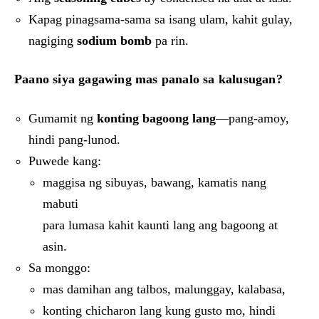
Kapag pinagsama-sama sa isang ulam, kahit gulay,
nagiging
sodium bomb
pa rin.
Paano siya gagawing mas panalo sa kalusugan?
Gumamit ng
konting bagoong lang
—pang-amoy,
hindi pang-lunod.
Puwede kang:
maggisa ng sibuyas, bawang, kamatis nang
mabuti
para lumasa kahit kaunti lang ang bagoong at
asin.
Sa monggo:
mas damihan ang talbos, malunggay, kalabasa,
konting chicharon lang kung gusto mo, hindi