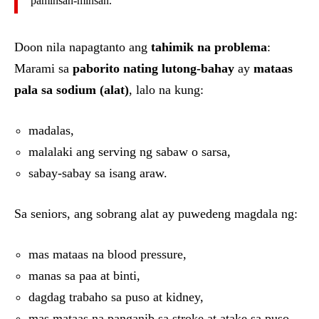
paminsan-minsan.”
Doon nila napagtanto ang
tahimik na problema
:
Marami sa
paborito nating lutong-bahay
ay
mataas
pala sa sodium (alat)
, lalo na kung:
madalas,
malalaki ang serving ng sabaw o sarsa,
sabay-sabay sa isang araw.
Sa seniors, ang sobrang alat ay puwedeng magdala ng:
mas mataas na blood pressure,
manas sa paa at binti,
dagdag trabaho sa puso at kidney,
mas mataas na panganib sa stroke at atake sa puso.