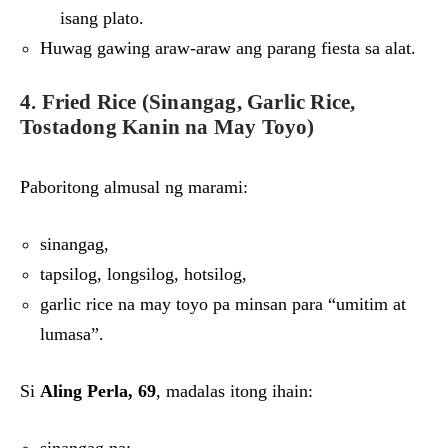
isang plato.
Huwag gawing araw-araw ang parang fiesta sa alat.
4. Fried Rice (Sinangag, Garlic Rice,
Tostadong Kanin na May Toyo)
Paboritong almusal ng marami:
sinangag,
tapsilog, longsilog, hotsilog,
garlic rice na may toyo pa minsan para “umitim at
lumasa”.
Si
Aling Perla, 69
, madalas itong ihain:
sinangag na: