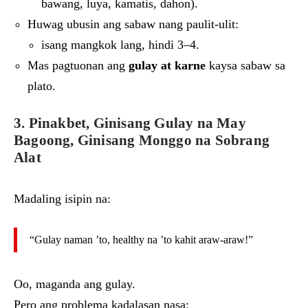
bawang, luya, kamatis, dahon).
Huwag ubusin ang sabaw nang paulit-ulit:
isang mangkok lang, hindi 3–4.
Mas pagtuonan ang
gulay at karne
kaysa sabaw sa
plato.
3. Pinakbet, Ginisang Gulay na May
Bagoong, Ginisang Monggo na Sobrang
Alat
Madaling isipin na:
“Gulay naman ’to, healthy na ’to kahit araw-araw!”
Oo, maganda ang gulay.
Pero ang problema kadalasan nasa: