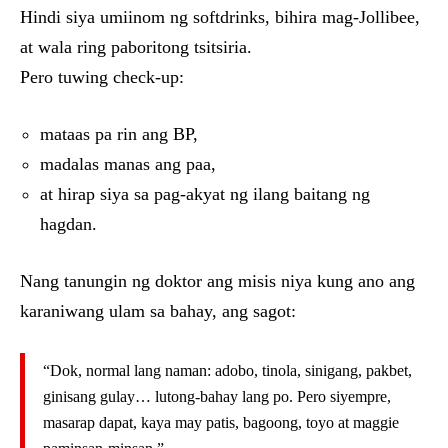
Hindi siya umiinom ng softdrinks, bihira mag-Jollibee,
at wala ring paboritong tsitsiria.
Pero tuwing check-up:
mataas pa rin ang BP,
madalas manas ang paa,
at hirap siya sa pag-akyat ng ilang baitang ng
hagdan.
Nang tanungin ng doktor ang misis niya kung ano ang
karaniwang ulam sa bahay, ang sagot:
“Dok, normal lang naman: adobo, tinola, sinigang, pakbet,
ginisang gulay… lutong-bahay lang po. Pero siyempre,
masarap dapat, kaya may patis, bagoong, toyo at maggie