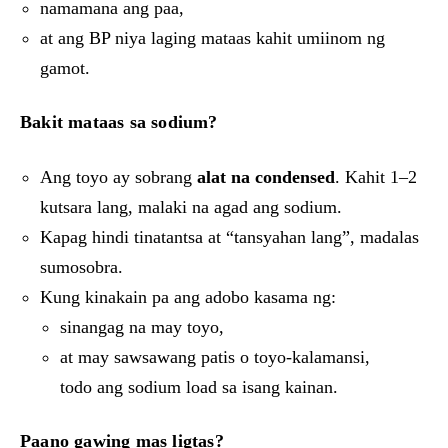
namamana ang paa,
at ang BP niya laging mataas kahit umiinom ng
gamot.
Bakit mataas sa sodium?
Ang toyo ay sobrang
alat na condensed
. Kahit 1–2
kutsara lang, malaki na agad ang sodium.
Kapag hindi tinatantsa at “tansyahan lang”, madalas
sumosobra.
Kung kinakain pa ang adobo kasama ng:
sinangag na may toyo,
at may sawsawang patis o toyo-kalamansi,
todo ang sodium load sa isang kainan.
Paano gawing mas ligtas?