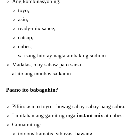
Ang kombinasyon ng:
toyo,
asin,
ready-mix sauce,
catsup,
cubes,
sa isang luto ay nagtatambak ng sodium.
Madalas, may sabaw pa o sarsa—
at ito ang inuubos sa kanin.
Paano ito babaguhin?
Piliin: asin
o
toyo—huwag sabay-sabay nang sobra.
Limitahan ang gamit ng mga
instant mix
at cubes.
Gumamit ng:
totoong kamatis, sibuyas, bawang,