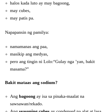
halos kada luto ay may bagoong,
may cubes,
may patis pa.
Napapansin ng pamilya:
namamanas ang paa,
masikip ang medyas,
pero ang tingin ni Lolo:“Gulay nga ’yan, bakit
masama?”
Bakit mataas ang sodium?
Ang
bagoong
ay isa sa pinaka-maalat na
sawsawan/rekado.
Ang
seasoning cubes
ay condensed na alat at lasa.