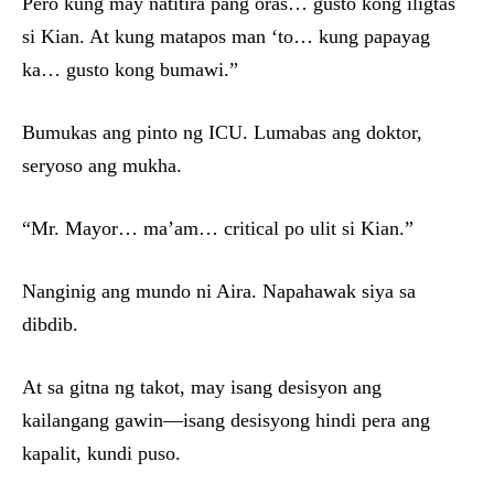
Pero kung may natitira pang oras… gusto kong iligtas
si Kian. At kung matapos man ‘to… kung papayag
ka… gusto kong bumawi.”
Bumukas ang pinto ng ICU. Lumabas ang doktor,
seryoso ang mukha.
“Mr. Mayor… ma’am… critical po ulit si Kian.”
Nanginig ang mundo ni Aira. Napahawak siya sa
dibdib.
At sa gitna ng takot, may isang desisyon ang
kailangang gawin—isang desisyong hindi pera ang
kapalit, kundi puso.