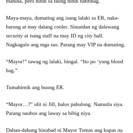
mahina, pero hindi sa taong hindi natitinag.
Maya-maya, dumating ang isang lalaki sa ER, naka-
barong at may dalang cooler. Sinundan ng dalawang
security at isang staff na may ID ng city hall.
Nagkagulo ang mga tao. Parang may VIP na dumating.
“Mayor!” tawag ng lalaki, hingal. “Ito po ‘yung blood
bag.”
Tumahimik ang buong ER.
“Mayor…?” ulit ni Jill, halos pabulong. Namutla siya.
Parang naubos ang laway sa bibig niya.
Dahan-dahang hinubad ni Mayor Tomas ang kupas na