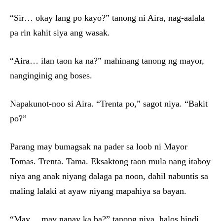
“Sir… okay lang po kayo?” tanong ni Aira, nag-aalala
pa rin kahit siya ang wasak.
“Aira… ilan taon ka na?” mahinang tanong ng mayor,
nanginginig ang boses.
Napakunot-noo si Aira. “Trenta po,” sagot niya. “Bakit
po?”
Parang may bumagsak na pader sa loob ni Mayor
Tomas. Trenta. Tama. Eksaktong taon mula nang itaboy
niya ang anak niyang dalaga pa noon, dahil nabuntis sa
maling lalaki at ayaw niyang mapahiya sa bayan.
“May… may nanay ka ba?” tanong niya, halos hindi