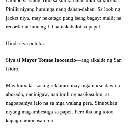
Umupo si Mang Tino sa sulok, halos dikit sa kurtina.
Pinilit niyang huminga nang dahan-dahan. Sa loob ng
jacket niya, may nakatago pang isang bagay: maliit na
recorder at lumang ID na nakabalot sa papel.
Hindi siya pulubi.
Siya si
Mayor Tomas Inocencio
—ang alkalde ng San
Isidro.
May kumalat kasing reklamo: may mga nurse daw na
abusado, naninigaw, namimili ng aasikasuhin, at
nagpapahiya lalo na sa mga walang pera. Sinubukan
niyang mag-imbestiga sa papel. Pero iba ang totoo
kapag nararanasan mo.