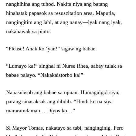
nanghihina ang tuhod. Nakita niya ang batang
hinahatak papasok sa resuscitation area. Maputla,
nangingitim ang labi, at ang nanay—iyak nang iyak,
nakahawak sa pinto.
“Please! Anak ko ‘yan!” sigaw ng babae.
“Lumayo ka!” singhal ni Nurse Rhea, sabay tulak sa
babae palayo. “Nakakaistorbo ka!”
Napasubsob ang babae sa upuan. Humagulgol siya,
parang sinasaksak ang dibdib. “Hindi ko na siya
mararamdaman… Diyos ko…”
Si Mayor Tomas, nakatayo sa tabi, nanginginig. Pero