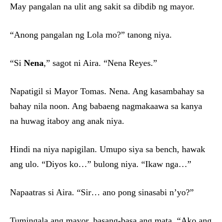
May pangalan na ulit ang sakit sa dibdib ng mayor.
“Anong pangalan ng Lola mo?” tanong niya.
“Si
Nena
,” sagot ni Aira. “Nena Reyes.”
Napatigil si Mayor Tomas. Nena. Ang kasambahay sa
bahay nila noon. Ang babaeng nagmakaawa sa kanya
na huwag itaboy ang anak niya.
Hindi na niya napigilan. Umupo siya sa bench, hawak
ang ulo. “Diyos ko…” bulong niya. “Ikaw nga…”
Napaatras si Aira. “Sir… ano pong sinasabi n’yo?”
Tumingala ang mayor, basang-basa ang mata. “Ako ang