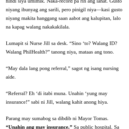
hindi siya umimik. Naka-record pa rin ang lahat. Gusto
niyang ibunyag ang sarili, pero pinigil niya—kasi gusto
niyang makita hanggang saan aabot ang kalupitan, lalo
na kapag walang nakakakilala.
Lumapit si Nurse Jill sa desk. “Sino ‘to? Walang ID?
Walang PhilHealth?” tanong niya, mataas ang tono.
“May dala lang pong referral,” sagot ng isang nursing
aide.
“Referral? Eh ‘di itabi muna. Unahin ‘yung may
insurance!” sabi ni Jill, walang kahit anong hiya.
Parang may sumabog sa dibdib ni Mayor Tomas.
“Unahin ang may insurance.”
Sa public hospital. Sa