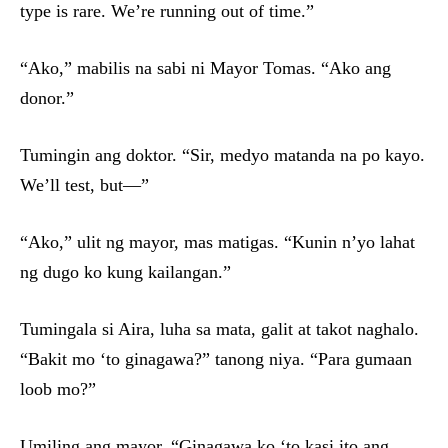
type is rare. We’re running out of time.”
“Ako,” mabilis na sabi ni Mayor Tomas. “Ako ang
donor.”
Tumingin ang doktor. “Sir, medyo matanda na po kayo.
We’ll test, but—”
“Ako,” ulit ng mayor, mas matigas. “Kunin n’yo lahat
ng dugo ko kung kailangan.”
Tumingala si Aira, luha sa mata, galit at takot naghalo.
“Bakit mo ‘to ginagawa?” tanong niya. “Para gumaan
loob mo?”
Umiling ang mayor. “Ginagawa ko ‘to kasi ito ang