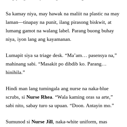
Sa kamay niya, may hawak na maliit na plastic na may
laman—tinapay na punit, ilang pirasong biskwit, at
lumang gamot na walang label. Parang buong buhay
niya, iyon lang ang kayamanan.
Lumapit siya sa triage desk. “Ma’am… pasensya na,”
mahinang sabi. “Masakit po dibdib ko. Parang…
hinihila.”
Hindi man lang tumingala ang nurse na naka-blue
scrubs, si
Nurse Rhea
. “Wala kaming oras sa arte,”
sabi nito, sabay turo sa upuan. “Doon. Antayin mo.”
Sumunod si
Nurse Jill
, naka-white uniform, mas