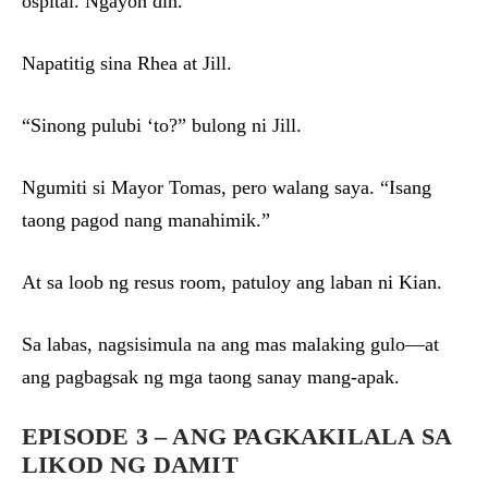
ospital. Ngayon din.”
Napatitig sina Rhea at Jill.
“Sinong pulubi ‘to?” bulong ni Jill.
Ngumiti si Mayor Tomas, pero walang saya. “Isang
taong pagod nang manahimik.”
At sa loob ng resus room, patuloy ang laban ni Kian.
Sa labas, nagsisimula na ang mas malaking gulo—at
ang pagbagsak ng mga taong sanay mang-apak.
EPISODE 3 – ANG PAGKAKILALA SA
LIKOD NG DAMIT