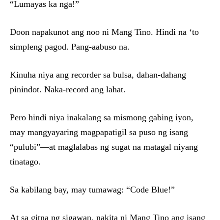
“Lumayas ka nga!”
Doon napakunot ang noo ni Mang Tino. Hindi na ‘to
simpleng pagod. Pang-aabuso na.
Kinuha niya ang recorder sa bulsa, dahan-dahang
pinindot. Naka-record ang lahat.
Pero hindi niya inakalang sa mismong gabing iyon,
may mangyayaring magpapatigil sa puso ng isang
“pulubi”—at maglalabas ng sugat na matagal niyang
tinatago.
Sa kabilang bay, may tumawag: “Code Blue!”
At sa gitna ng sigawan, nakita ni Mang Tino ang isang