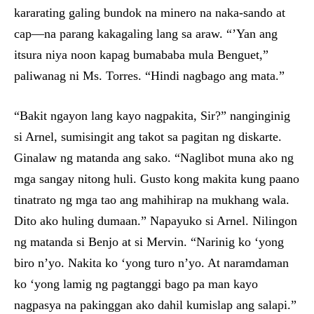
kararating galing bundok na minero na naka-sando at
cap—na parang kakagaling lang sa araw. “’Yan ang
itsura niya noon kapag bumababa mula Benguet,”
paliwanag ni Ms. Torres. “Hindi nagbago ang mata.”
“Bakit ngayon lang kayo nagpakita, Sir?” nanginginig
si Arnel, sumisingit ang takot sa pagitan ng diskarte.
Ginalaw ng matanda ang sako. “Naglibot muna ako ng
mga sangay nitong huli. Gusto kong makita kung paano
tinatrato ng mga tao ang mahihirap na mukhang wala.
Dito ako huling dumaan.” Napayuko si Arnel. Nilingon
ng matanda si Benjo at si Mervin. “Narinig ko ‘yong
biro n’yo. Nakita ko ‘yong turo n’yo. At naramdaman
ko ‘yong lamig ng pagtanggi bago pa man kayo
nagpasya na pakinggan ako dahil kumislap ang salapi.”