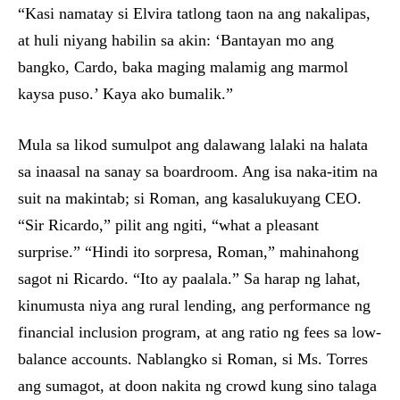
“Kasi namatay si Elvira tatlong taon na ang nakalipas,
at huli niyang habilin sa akin: ‘Bantayan mo ang
bangko, Cardo, baka maging malamig ang marmol
kaysa puso.’ Kaya ako bumalik.”
Mula sa likod sumulpot ang dalawang lalaki na halata
sa inaasal na sanay sa boardroom. Ang isa naka-itim na
suit na makintab; si Roman, ang kasalukuyang CEO.
“Sir Ricardo,” pilit ang ngiti, “what a pleasant
surprise.” “Hindi ito sorpresa, Roman,” mahinahong
sagot ni Ricardo. “Ito ay paalala.” Sa harap ng lahat,
kinumusta niya ang rural lending, ang performance ng
financial inclusion program, at ang ratio ng fees sa low-
balance accounts. Nablangko si Roman, si Ms. Torres
ang sumagot, at doon nakita ng crowd kung sino talaga