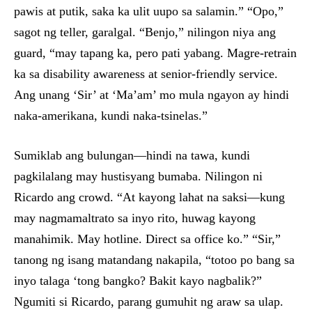
pawis at putik, saka ka ulit uupo sa salamin.” “Opo,”
sagot ng teller, garalgal. “Benjo,” nilingon niya ang
guard, “may tapang ka, pero pati yabang. Magre-retrain
ka sa disability awareness at senior-friendly service.
Ang unang ‘Sir’ at ‘Ma’am’ mo mula ngayon ay hindi
naka-amerikana, kundi naka-tsinelas.”
Sumiklab ang bulungan—hindi na tawa, kundi
pagkilalang may hustisyang bumaba. Nilingon ni
Ricardo ang crowd. “At kayong lahat na saksi—kung
may nagmamaltrato sa inyo rito, huwag kayong
manahimik. May hotline. Direct sa office ko.” “Sir,”
tanong ng isang matandang nakapila, “totoo po bang sa
inyo talaga ‘tong bangko? Bakit kayo nagbalik?”
Ngumiti si Ricardo, parang gumuhit ng araw sa ulap.