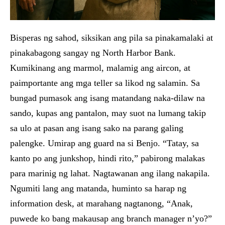
Bisperas ng sahod, siksikan ang pila sa pinakamalaki at
pinakabagong sangay ng North Harbor Bank.
Kumikinang ang marmol, malamig ang aircon, at
paimportante ang mga teller sa likod ng salamin. Sa
bungad pumasok ang isang matandang naka-dilaw na
sando, kupas ang pantalon, may suot na lumang takip
sa ulo at pasan ang isang sako na parang galing
palengke. Umirap ang guard na si Benjo. “Tatay, sa
kanto po ang junkshop, hindi rito,” pabirong malakas
para marinig ng lahat. Nagtawanan ang ilang nakapila.
Ngumiti lang ang matanda, huminto sa harap ng
information desk, at marahang nagtanong, “Anak,
puwede ko bang makausap ang branch manager n’yo?”