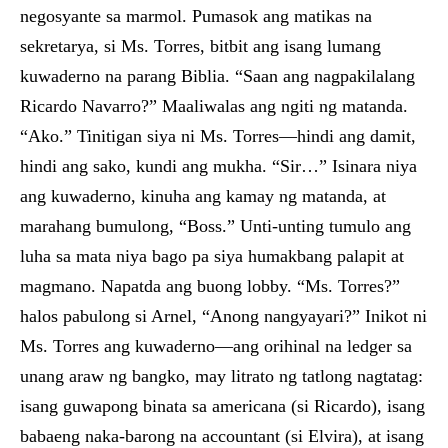
negosyante sa marmol. Pumasok ang matikas na
sekretarya, si Ms. Torres, bitbit ang isang lumang
kuwaderno na parang Biblia. “Saan ang nagpakilalang
Ricardo Navarro?” Maaliwalas ang ngiti ng matanda.
“Ako.” Tinitigan siya ni Ms. Torres—hindi ang damit,
hindi ang sako, kundi ang mukha. “Sir…” Isinara niya
ang kuwaderno, kinuha ang kamay ng matanda, at
marahang bumulong, “Boss.” Unti-unting tumulo ang
luha sa mata niya bago pa siya humakbang palapit at
magmano. Napatda ang buong lobby. “Ms. Torres?”
halos pabulong si Arnel, “Anong nangyayari?” Inikot ni
Ms. Torres ang kuwaderno—ang orihinal na ledger sa
unang araw ng bangko, may litrato ng tatlong nagtatag:
isang guwapong binata sa americana (si Ricardo), isang
babaeng naka-barong na accountant (si Elvira), at isang