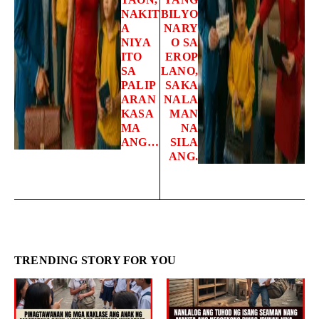
NAKIT
BILYO
A
NARY
NIYA
O SA
ITO
EROP
SA
LANO,
PALIP
SAKA
ARAN
NALA
KASA
MAN
MA
NA
ANG…
SILA
ANG.
TRENDING STORY FOR YOU