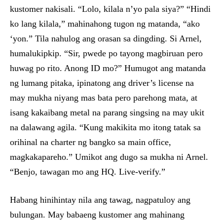
kustomer nakisali. “Lolo, kilala n’yo pala siya?” “Hindi
ko lang kilala,” mahinahong tugon ng matanda, “ako
‘yon.” Tila nahulog ang orasan sa dingding. Si Arnel,
humalukipkip. “Sir, pwede po tayong magbiruan pero
huwag po rito. Anong ID mo?” Humugot ang matanda
ng lumang pitaka, ipinatong ang driver’s license na
may mukha niyang mas bata pero parehong mata, at
isang kakaibang metal na parang singsing na may ukit
na dalawang agila. “Kung makikita mo itong tatak sa
orihinal na charter ng bangko sa main office,
magkakapareho.” Umikot ang dugo sa mukha ni Arnel.
“Benjo, tawagan mo ang HQ. Live-verify.”
Habang hinihintay nila ang tawag, nagpatuloy ang
bulungan. May babaeng kustomer ang mahinang