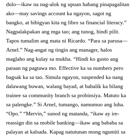
dulo—ikaw na nag-alok ng upuan habang pinapagalitan
ako—may savings account ka ngayon, sagot ng
bangko, at bibigyan kita ng libro sa financial literacy.”
Nagpalakpakan ang mga tao; ang tunog, hindi pilit.
Tapos tumalim ang mata ni Ricardo. “Para sa parusa—
Arnel.” Nag-angat ng tingin ang manager, halos
maglaho ang kulay sa mukha. “Hindi ko gusto ang
paraan ng pagtawa mo. Effective ka sa numbers pero
bagsak ka sa tao. Simula ngayon, suspended ka nang
dalawang buwan, walang bayad, at babalik ka bilang
trainee sa community branch sa probinsiya. Matuto ka
sa palengke.” Si Arnel, tumango, namumuo ang luha.
“Opo.” “Mervin,” sunod ng matanda, “ikaw ay ire-
reassign din sa mobile banking—ikaw ang bababa sa
palayan at kalsada. Kapag natutunan mong ngumiti sa