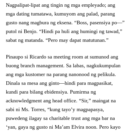
Nagpalipat-lipat ang tingin ng mga empleyado; ang
mga dating tumatawa, kumuyom ang palad, parang
gusto nang magbura ng eksena. “Boss, pasensiya po—”
putol ni Benjo. “Hindi pa huli ang humingi ng tawad,”
sabat ng matanda. “Pero may dapat matutunan.”
Pinaupo si Ricardo sa meeting room at sumunod ang
buong branch management. Sa labas, nagkukumpulan
ang mga kustomer na parang nanonood ng pelikula.
Dinala sa mesa ang ginto—hindi para magpasikat,
kundi para bilang ebidensiya. Pumirma ng
acknowledgment ang head office. “Sir,” maingat na
sabi ni Ms. Torres, “kung tayo’y magpapasya,
puwedeng ilagay sa charitable trust ang mga bar na
‘yan, gaya ng gusto ni Ma’am Elvira noon. Pero kayo