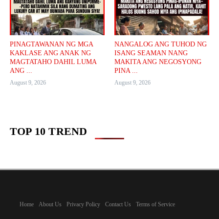
PINAGTAWANAN NG MGA
NANGALOG ANG TUHOD NG
KAKLASE ANG ANAK NG
ISANG SEAMAN NANG
MAGTATAHO DAHIL LUMA
MAKITA ANG NEGOSYONG
ANG ...
PINA ...
August 9, 2026
August 9, 2026
TOP 10 TREND
Home
About Us
Privacy Policy
Contact Us
Terms of Service