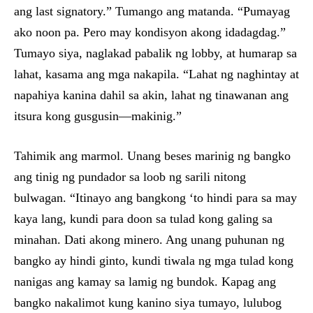
ang last signatory.” Tumango ang matanda. “Pumayag
ako noon pa. Pero may kondisyon akong idadagdag.”
Tumayo siya, naglakad pabalik ng lobby, at humarap sa
lahat, kasama ang mga nakapila. “Lahat ng naghintay at
napahiya kanina dahil sa akin, lahat ng tinawanan ang
itsura kong gusgusin—makinig.”
Tahimik ang marmol. Unang beses marinig ng bangko
ang tinig ng pundador sa loob ng sarili nitong
bulwagan. “Itinayo ang bangkong ‘to hindi para sa may
kaya lang, kundi para doon sa tulad kong galing sa
minahan. Dati akong minero. Ang unang puhunan ng
bangko ay hindi ginto, kundi tiwala ng mga tulad kong
nanigas ang kamay sa lamig ng bundok. Kapag ang
bangko nakalimot kung kanino siya tumayo, lulubog