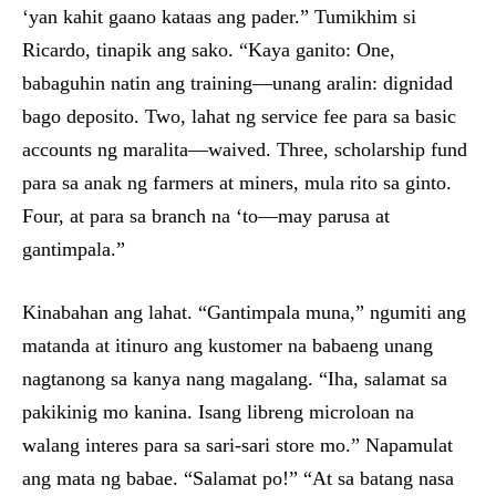
‘yan kahit gaano kataas ang pader.” Tumikhim si
Ricardo, tinapik ang sako. “Kaya ganito: One,
babaguhin natin ang training—unang aralin: dignidad
bago deposito. Two, lahat ng service fee para sa basic
accounts ng maralita—waived. Three, scholarship fund
para sa anak ng farmers at miners, mula rito sa ginto.
Four, at para sa branch na ‘to—may parusa at
gantimpala.”
Kinabahan ang lahat. “Gantimpala muna,” ngumiti ang
matanda at itinuro ang kustomer na babaeng unang
nagtanong sa kanya nang magalang. “Iha, salamat sa
pakikinig mo kanina. Isang libreng microloan na
walang interes para sa sari-sari store mo.” Napamulat
ang mata ng babae. “Salamat po!” “At sa batang nasa