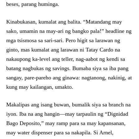
beses, parang huminga.
Kinabukasan, kumalat ang balita. “Matandang may
sako, umamin na may-ari ng bangko pala!” headline ng
mga tsismosa sa sari-sari. Pero higit sa larawan ng
ginto, mas kumalat ang larawan ni Tatay Cardo na
nakaupong ka-level ang teller, nag-aabot ng kendi sa
batang nagbukas ng savings. Bumaba siya sa iba pang
sangay, pare-pareho ang ginawa: nagtanong, nakinig, at
kung may kailangan, umakto.
Makalipas ang isang buwan, bumalik siya sa branch na
iyon. Iba na ang hangin—may tarpaulin ng “Dignidad
Bago Deposito,” may ramp para sa may kapansanan,
may water dispenser para sa nakapila. Si Arnel,