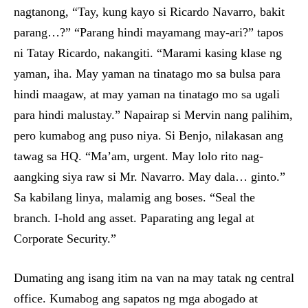
nagtanong, “Tay, kung kayo si Ricardo Navarro, bakit
parang…?” “Parang hindi mayamang may-ari?” tapos
ni Tatay Ricardo, nakangiti. “Marami kasing klase ng
yaman, iha. May yaman na tinatago mo sa bulsa para
hindi maagaw, at may yaman na tinatago mo sa ugali
para hindi malustay.” Napairap si Mervin nang palihim,
pero kumabog ang puso niya. Si Benjo, nilakasan ang
tawag sa HQ. “Ma’am, urgent. May lolo rito nag-
aangking siya raw si Mr. Navarro. May dala… ginto.”
Sa kabilang linya, malamig ang boses. “Seal the
branch. I-hold ang asset. Paparating ang legal at
Corporate Security.”
Dumating ang isang itim na van na may tatak ng central
office. Kumabog ang sapatos ng mga abogado at