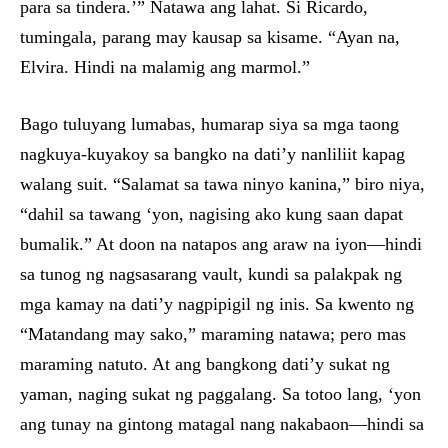
para sa tindera.’” Natawa ang lahat. Si Ricardo,
tumingala, parang may kausap sa kisame. “Ayan na,
Elvira. Hindi na malamig ang marmol.”
Bago tuluyang lumabas, humarap siya sa mga taong
nagkuya-kuyakoy sa bangko na dati’y nanliliit kapag
walang suit. “Salamat sa tawa ninyo kanina,” biro niya,
“dahil sa tawang ‘yon, nagising ako kung saan dapat
bumalik.” At doon na natapos ang araw na iyon—hindi
sa tunog ng nagsasarang vault, kundi sa palakpak ng
mga kamay na dati’y nagpipigil ng inis. Sa kwento ng
“Matandang may sako,” maraming natawa; pero mas
maraming natuto. At ang bangkong dati’y sukat ng
yaman, naging sukat ng paggalang. Sa totoo lang, ‘yon
ang tunay na gintong matagal nang nakabaon—hindi sa