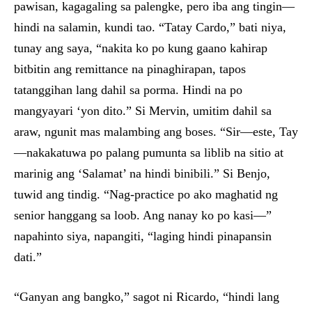
pawisan, kagagaling sa palengke, pero iba ang tingin—
hindi na salamin, kundi tao. “Tatay Cardo,” bati niya,
tunay ang saya, “nakita ko po kung gaano kahirap
bitbitin ang remittance na pinaghirapan, tapos
tatanggihan lang dahil sa porma. Hindi na po
mangyayari ‘yon dito.” Si Mervin, umitim dahil sa
araw, ngunit mas malambing ang boses. “Sir—este, Tay
—nakakatuwa po palang pumunta sa liblib na sitio at
marinig ang ‘Salamat’ na hindi binibili.” Si Benjo,
tuwid ang tindig. “Nag-practice po ako maghatid ng
senior hanggang sa loob. Ang nanay ko po kasi—”
napahinto siya, napangiti, “laging hindi pinapansin
dati.”
“Ganyan ang bangko,” sagot ni Ricardo, “hindi lang