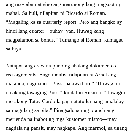
ang may alam at sino ang marunong lang magsuot ng
mahal. Sa huli, nilapitan ni Ricardo si Roman.
“Magaling ka sa quarterly report. Pero ang bangko ay
hindi lang quarter—buhay ‘yan. Huwag kang
magpalamon sa bonus.” Tumango si Roman, kumagat
sa hiya.
Natapos ang araw na puno ng abalang dokumento at
reassignments. Bago umalis, nilapitan ni Arnel ang
matanda, nagmano. “Boss, patawad po.” “Huwag mo
na akong tawaging Boss,” kindat ni Ricardo. “Tawagin
mo akong Tatay Cardo kapag natuto ka nang umalalay
sa magulang sa pila.” Pinagsaluhan ng branch ang
merienda na inabot ng mga kustomer mismo—may
nagdala ng pansit, may nagkape. Ang marmol, sa unang