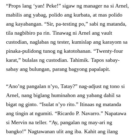
“Props lang ‘yan! Peke!” sigaw ng manager na si Arnel,
mabilis ang yabag, polido ang kurbata, at mas polido
ang kayabangan. “Sir, pa-testing po,” sabi ng matanda,
tila nagbibiro pa rin. Tinawag ni Arnel ang vault
custodian, naglabas ng tester, kumislap ang karayom sa
pinaka-pulidong tunog ng katotohanan. “Twenty-four
karat,” bulalas ng custodian. Tahimik. Tapos sabay-
sabay ang bulungan, parang bagyong papalapit.
“Ano’ng pangalan n’yo, Tatay?” nag-adjust ng tono si
Arnel, nang biglang huminahon ang yabang dahil sa
bigat ng ginto. “Isulat n’yo rito.” Itinaas ng matanda
ang tingin at ngumiti. “Ricardo P. Navarro.” Napatawa
si Mervin na teller. “Ay, pangalan ng may-ari ng
bangko!” Nagtawanan ulit ang iba. Kahit ang ilang