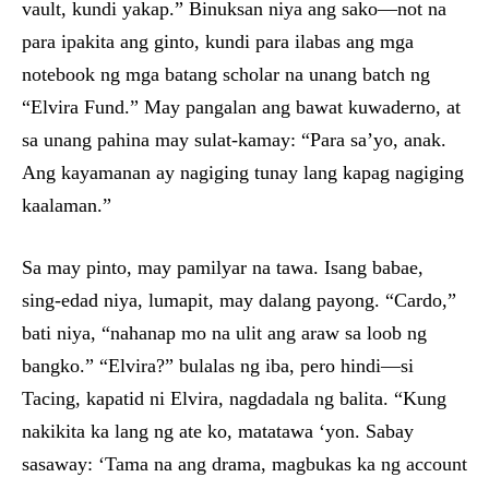
vault, kundi yakap.” Binuksan niya ang sako—not na
para ipakita ang ginto, kundi para ilabas ang mga
notebook ng mga batang scholar na unang batch ng
“Elvira Fund.” May pangalan ang bawat kuwaderno, at
sa unang pahina may sulat-kamay: “Para sa’yo, anak.
Ang kayamanan ay nagiging tunay lang kapag nagiging
kaalaman.”
Sa may pinto, may pamilyar na tawa. Isang babae,
sing-edad niya, lumapit, may dalang payong. “Cardo,”
bati niya, “nahanap mo na ulit ang araw sa loob ng
bangko.” “Elvira?” bulalas ng iba, pero hindi—si
Tacing, kapatid ni Elvira, nagdadala ng balita. “Kung
nakikita ka lang ng ate ko, matatawa ‘yon. Sabay
sasaway: ‘Tama na ang drama, magbukas ka ng account