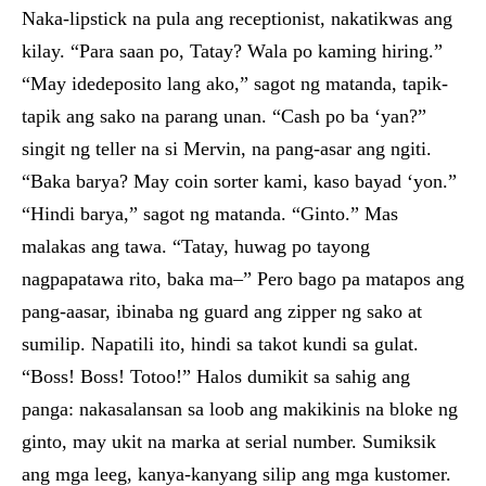
Naka-lipstick na pula ang receptionist, nakatikwas ang
kilay. “Para saan po, Tatay? Wala po kaming hiring.”
“May idedeposito lang ako,” sagot ng matanda, tapik-
tapik ang sako na parang unan. “Cash po ba ‘yan?”
singit ng teller na si Mervin, na pang-asar ang ngiti.
“Baka barya? May coin sorter kami, kaso bayad ‘yon.”
“Hindi barya,” sagot ng matanda. “Ginto.” Mas
malakas ang tawa. “Tatay, huwag po tayong
nagpapatawa rito, baka ma–” Pero bago pa matapos ang
pang-aasar, ibinaba ng guard ang zipper ng sako at
sumilip. Napatili ito, hindi sa takot kundi sa gulat.
“Boss! Boss! Totoo!” Halos dumikit sa sahig ang
panga: nakasalansan sa loob ang makikinis na bloke ng
ginto, may ukit na marka at serial number. Sumiksik
ang mga leeg, kanya-kanyang silip ang mga kustomer.