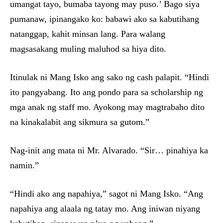
umangat tayo, bumaba tayong may puso.’ Bago siya
pumanaw, ipinangako ko: babawi ako sa kabutihang
natanggap, kahit minsan lang. Para walang
magsasakang muling maluhod sa hiya dito.
Itinulak ni Mang Isko ang sako ng cash palapit. “Hindi
ito pangyabang. Ito ang pondo para sa scholarship ng
mga anak ng staff mo. Ayokong may magtrabaho dito
na kinakalabit ang sikmura sa gutom.”
Nag-init ang mata ni Mr. Alvarado. “Sir… pinahiya ka
namin.”
“Hindi ako ang napahiya,” sagot ni Mang Isko. “Ang
napahiya ang alaala ng tatay mo. Ang iniwan niyang