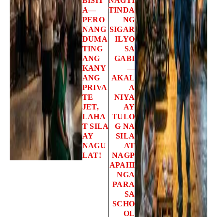
BISIT
NAGTI
A—
TINDA
PERO
NG
NANG
SIGAR
DUMA
ILYO
TING
SA
ANG
GABI
KANY
—
ANG
AKAL
PRIVA
A
TE
NIYA
JET,
AY
LAHA
TULO
T SILA
G NA
AY
SILA
NAGU
AT
LAT!
NAGP
APAHI
NGA
PARA
SA
SCHO
OL