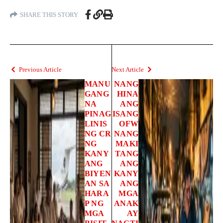
SHARE THIS STORY
Previous Article
Next Article
MANU
NANG
GANG
HINA
NA
ANG
PINAG
ISANG
LINIS
OFW
NG CR
NANG
NG
MAKI
KANY
TANG
ANG
ANG
BIYEN
KANY
AN SA
ANG
HARA
MGA
P NG
ANAK
MGA
AY