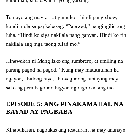
kabutihan, sinapawan n’yo ng yabang.”
Tumayo ang may-ari at yumuko—hindi pang-show,
kundi mula sa pagkabasag. “Patawad,” nangingilid ang
luha. “Hindi ko siya nakilala nang ganyan. Hindi ko rin
nakilala ang mga taong tulad mo.”
Hinawakan ni Mang Isko ang sumbrero, at umiling na
parang pagod na pagod. “Kung may matututunan ka
ngayon,” bulong niya, “huwag mong hintaying may
sako ng pera bago mo bigyan ng dignidad ang tao.”
EPISODE 5: ANG PINAKAMAHAL NA
BAYAD AY PAGBABA
Kinabukasan, nagbukas ang restaurant na may anunsyo.