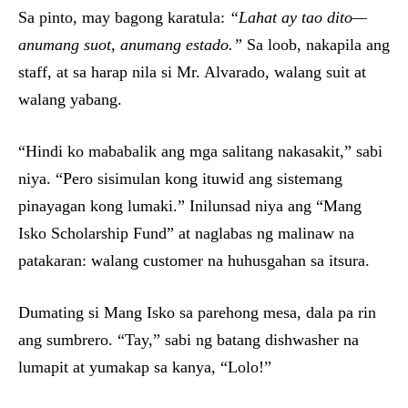
Sa pinto, may bagong karatula:
“Lahat ay tao dito—
anumang suot, anumang estado.”
Sa loob, nakapila ang
staff, at sa harap nila si Mr. Alvarado, walang suit at
walang yabang.
“Hindi ko mababalik ang mga salitang nakasakit,” sabi
niya. “Pero sisimulan kong ituwid ang sistemang
pinayagan kong lumaki.” Inilunsad niya ang “Mang
Isko Scholarship Fund” at naglabas ng malinaw na
patakaran: walang customer na huhusgahan sa itsura.
Dumating si Mang Isko sa parehong mesa, dala pa rin
ang sumbrero. “Tay,” sabi ng batang dishwasher na
lumapit at yumakap sa kanya, “Lolo!”