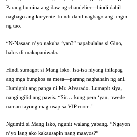
Parang humina ang ilaw ng chandelier—hindi dahil
nagbago ang kuryente, kundi dahil nagbago ang tingin
ng tao.
“N-Nasaan n’yo nakuha ‘yan?” napabulalas si Gino,
halos di makapaniwala.
Hindi sumagot si Mang Isko. Isa-isa niyang inilapag
ang mga bungkos sa mesa—parang naghahain ng ani.
Humigpit ang panga ni Mr. Alvarado. Lumapit siya,
nangingilid ang pawis. “Sir… kung pera ‘yan, pwede
naman tayong mag-usap sa VIP room.”
Ngumiti si Mang Isko, ngunit walang yabang. “Ngayon
n’yo lang ako kakausapin nang maayos?”