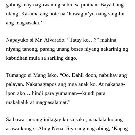
gabing may nag-iwan ng sobre sa pintuan. Bayad ang
utang. Kasama ang note na ‘huwag n’yo nang singilin
ang magsasaka.’”
Napayuko si Mr. Alvarado. “Tatay ko…?” mahina
niyang tanong, parang unang beses niyang nakarinig ng
kabutihan mula sa sariling dugo.
Tumango si Mang Isko. “Oo. Dahil doon, nabuhay ang
palayan. Nakapagtapos ang mga anak ko. At nakapag-
ipon ako… hindi para yumaman—kundi para
makabalik at magpasalamat.”
Sa bawat perang inilagay ko sa sako, naaalala ko ang
asawa kong si Aling Nena. Siya ang nagsabing, ‘Kapag