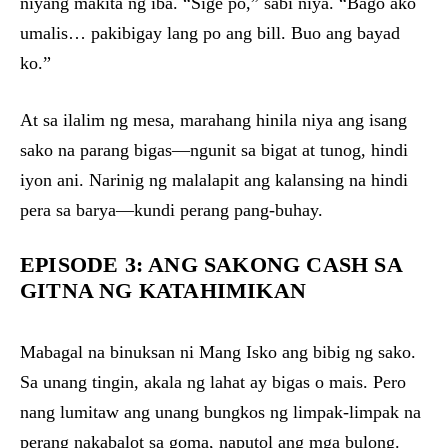
niyang makita ng iba. “Sige po,” sabi niya. “Bago ako
umalis… pakibigay lang po ang bill. Buo ang bayad
ko.”
At sa ilalim ng mesa, marahang hinila niya ang isang
sako na parang bigas—ngunit sa bigat at tunog, hindi
iyon ani. Narinig ng malalapit ang kalansing na hindi
pera sa barya—kundi perang pang-buhay.
EPISODE 3: ANG SAKONG CASH SA
GITNA NG KATAHIMIKAN
Mabagal na binuksan ni Mang Isko ang bibig ng sako.
Sa unang tingin, akala ng lahat ay bigas o mais. Pero
nang lumitaw ang unang bungkos ng limpak-limpak na
perang nakabalot sa goma, naputol ang mga bulong.