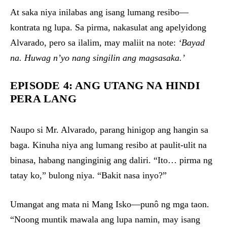
At saka niya inilabas ang isang lumang resibo—
kontrata ng lupa. Sa pirma, nakasulat ang apelyidong
Alvarado, pero sa ilalim, may maliit na note:
‘Bayad
na. Huwag n’yo nang singilin ang magsasaka.’
EPISODE 4: ANG UTANG NA HINDI
PERA LANG
Naupo si Mr. Alvarado, parang hinigop ang hangin sa
baga. Kinuha niya ang lumang resibo at paulit-ulit na
binasa, habang nanginginig ang daliri. “Ito… pirma ng
tatay ko,” bulong niya. “Bakit nasa inyo?”
Umangat ang mata ni Mang Isko—punô ng mga taon.
“Noong muntik mawala ang lupa namin, may isang