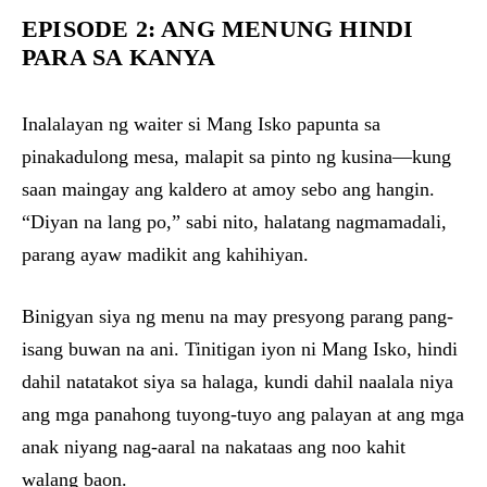
EPISODE 2: ANG MENUNG HINDI
PARA SA KANYA
Inalalayan ng waiter si Mang Isko papunta sa
pinakadulong mesa, malapit sa pinto ng kusina—kung
saan maingay ang kaldero at amoy sebo ang hangin.
“Diyan na lang po,” sabi nito, halatang nagmamadali,
parang ayaw madikit ang kahihiyan.
Binigyan siya ng menu na may presyong parang pang-
isang buwan na ani. Tinitigan iyon ni Mang Isko, hindi
dahil natatakot siya sa halaga, kundi dahil naalala niya
ang mga panahong tuyong-tuyo ang palayan at ang mga
anak niyang nag-aaral na nakataas ang noo kahit
walang baon.