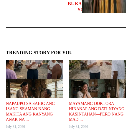
BUKA
S!
TRENDING STORY FOR YOU
NAPAUPO SA SAHIG ANG
MAYAMANG DOKTORA
ISANG SEAMAN NANG
HINANAP ANG DATI NIYANG
MAKITA ANG KANYANG
KASINTAHAN—PERO NANG
ANAK NA ...
MAD ...
July 31, 2026
July 31, 2026