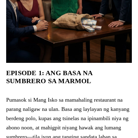
EPISODE 1: ANG BASA NA
SUMBRERO SA MARMOL
Pumasok si Mang Isko sa mamahaling restaurant na
parang naligaw na ulan. Basa ang laylayan ng kanyang
berdeng polo, kupas ang tsinelas na ipinambili niya ng
abono noon, at mahigpit niyang hawak ang lumang
sumbrero—tila iyon ang tanging sandata laban sa