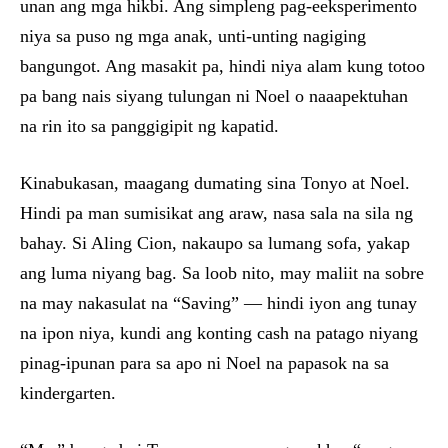
unan ang mga hikbi. Ang simpleng pag-eeksperimento
niya sa puso ng mga anak, unti-unting nagiging
bangungot. Ang masakit pa, hindi niya alam kung totoo
pa bang nais siyang tulungan ni Noel o naaapektuhan
na rin ito sa panggigipit ng kapatid.
Kinabukasan, maagang dumating sina Tonyo at Noel.
Hindi pa man sumisikat ang araw, nasa sala na sila ng
bahay. Si Aling Cion, nakaupo sa lumang sofa, yakap
ang luma niyang bag. Sa loob nito, may maliit na sobre
na may nakasulat na “Saving” — hindi iyon ang tunay
na ipon niya, kundi ang konting cash na patago niyang
pinag-ipunan para sa apo ni Noel na papasok na sa
kindergarten.