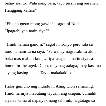
bahay na ito. Wala nang pera, tayo pa rin ang aasahan.
Hanggang kailan?”
“Eh ano gusto mong gawin?” sagot ni Noel.
“Ipagtabuyan natin siya?”
“Hindi naman gano’n,” sagot ni Tonyo pero kita sa
tono na naiirita na siya. “Pero may nagsasabi sa akin,
baka mas mabuti kung… ipa–alaga na natin siya sa
home for the aged. Doon, may nag-aalaga, may kasama
siyang kasing-edad. Tayo, makakakilos.”
Halos gumuho ang mundo ni Aling Cion sa narinig.
Hindi na niya inabutang tapusin ang usapan; bumalik
siya sa kama at napaiyak nang tahimik, nagtatago sa