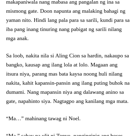
makapaniwala nang mabasa ang pangalan ng ina sa
mismong gate. Doon napunta ang malaking bahagi ng
yaman nito. Hindi lang pala para sa sarili, kundi para sa
iba pang inang tinuring nang pabigat ng sarili nilang
mga anak.
Sa loob, nakita nila si Aling Cion sa hardin, nakaupo sa
bangko, kausap ang ilang lola at lolo. Magaan ang
itsura niya, parang mas bata kaysa noong huli nilang
nakita, kahit kapansin-pansin ang ilang puting buhok na
dumami. Nang mapansin niya ang dalawang anino sa
gate, napahinto siya. Nagtagpo ang kanilang mga mata.
“Ma…” mahinang tawag ni Noel.
“Ma,” sabay na ulit ni Tonyo, nanginginig ang boses.