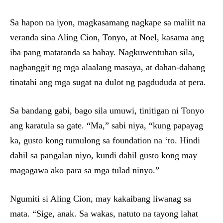
Sa hapon na iyon, magkasamang nagkape sa maliit na
veranda sina Aling Cion, Tonyo, at Noel, kasama ang
iba pang matatanda sa bahay. Nagkuwentuhan sila,
nagbanggit ng mga alaalang masaya, at dahan-dahang
tinatahi ang mga sugat na dulot ng pagdududa at pera.
Sa bandang gabi, bago sila umuwi, tinitigan ni Tonyo
ang karatula sa gate. “Ma,” sabi niya, “kung papayag
ka, gusto kong tumulong sa foundation na ‘to. Hindi
dahil sa pangalan niyo, kundi dahil gusto kong may
magagawa ako para sa mga tulad ninyo.”
Ngumiti si Aling Cion, may kakaibang liwanag sa
mata. “Sige, anak. Sa wakas, natuto na tayong lahat