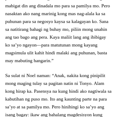
mabigat din ang dinadala mo para sa pamilya mo. Pero
nasaktan ako nang marinig kong mas nag-alala ka sa
puhunan para sa negosyo kaysa sa kalagayan ko. Sana
sa natitirang bahagi ng buhay mo, piliin mong unahin
ang tao bago ang pera. Kaya maliit lang ang ibibigay
ko sa’yo ngayon—para matutunan mong kayang
magsimula ulit kahit hindi malaki ang puhunan, basta
may mabuting hangarin.”
Sa sulat ni Noel naman: “Anak, nakita kong pinipilit
mong maging tulay sa pagitan natin ni Tonyo. Alam
kong hirap ka. Pasensya na kung hindi ako nagtiwala sa
kabutihan ng puso mo. Ito ang kaunting parte na para
sa’yo at sa pamilya mo. Pero hinihingi ko sa’yo ang
isang bagay: ikaw ang bahalang magdesisyon kung