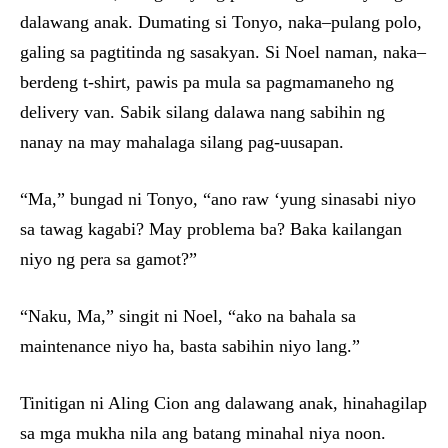
dalawang anak. Dumating si Tonyo, naka–pulang polo,
galing sa pagtitinda ng sasakyan. Si Noel naman, naka–
berdeng t-shirt, pawis pa mula sa pagmamaneho ng
delivery van. Sabik silang dalawa nang sabihin ng
nanay na may mahalaga silang pag-uusapan.
“Ma,” bungad ni Tonyo, “ano raw ‘yung sinasabi niyo
sa tawag kagabi? May problema ba? Baka kailangan
niyo ng pera sa gamot?”
“Naku, Ma,” singit ni Noel, “ako na bahala sa
maintenance niyo ha, basta sabihin niyo lang.”
Tinitigan ni Aling Cion ang dalawang anak, hinahagilap
sa mga mukha nila ang batang minahal niya noon.