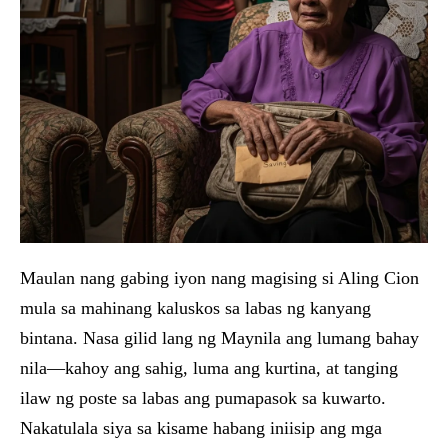
Maulan nang gabing iyon nang magising si Aling Cion
mula sa mahinang kaluskos sa labas ng kanyang
bintana. Nasa gilid lang ng Maynila ang lumang bahay
nila—kahoy ang sahig, luma ang kurtina, at tanging
ilaw ng poste sa labas ang pumapasok sa kuwarto.
Nakatulala siya sa kisame habang iniisip ang mga