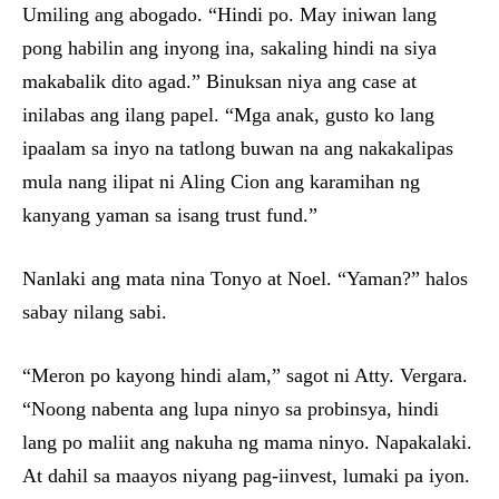
Umiling ang abogado. “Hindi po. May iniwan lang
pong habilin ang inyong ina, sakaling hindi na siya
makabalik dito agad.” Binuksan niya ang case at
inilabas ang ilang papel. “Mga anak, gusto ko lang
ipaalam sa inyo na tatlong buwan na ang nakakalipas
mula nang ilipat ni Aling Cion ang karamihan ng
kanyang yaman sa isang trust fund.”
Nanlaki ang mata nina Tonyo at Noel. “Yaman?” halos
sabay nilang sabi.
“Meron po kayong hindi alam,” sagot ni Atty. Vergara.
“Noong nabenta ang lupa ninyo sa probinsya, hindi
lang po maliit ang nakuha ng mama ninyo. Napakalaki.
At dahil sa maayos niyang pag-iinvest, lumaki pa iyon.