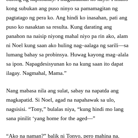
kong subukan ang puso ninyo sa pamamagitan ng
pagtatago ng pera ko. Ang hindi ko inasahan, pati ang
puso ko nasaktan sa resulta. Kung darating ang
panahon na naisip niyong mahal niyo pa rin ako, alam
ni Noel kung saan ako huling nag–aalaga ng sarili—sa
lumang bahay sa probinsya. Huwag kayong mag–alala
sa ipon. Napagdesisyunan ko na kung saan ito dapat
ilagay. Nagmahal, Mama.”
Nang mabasa nila ang sulat, sabay na napatda ang
magkapatid. Si Noel, agad na napahawak sa ulo,
nagsisisi. “Tony,” bulalas niya, “kung hindi mo lang
sana pinilit ‘yang home for the aged—”
“Ako na naman?” balik ni Tonyo, pero mahina na.