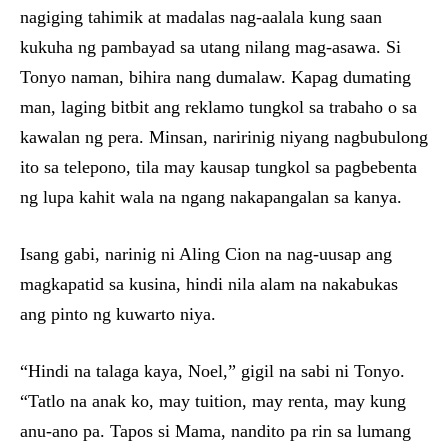
nagiging tahimik at madalas nag-aalala kung saan
kukuha ng pambayad sa utang nilang mag-asawa. Si
Tonyo naman, bihira nang dumalaw. Kapag dumating
man, laging bitbit ang reklamo tungkol sa trabaho o sa
kawalan ng pera. Minsan, naririnig niyang nagbubulong
ito sa telepono, tila may kausap tungkol sa pagbebenta
ng lupa kahit wala na ngang nakapangalan sa kanya.
Isang gabi, narinig ni Aling Cion na nag-uusap ang
magkapatid sa kusina, hindi nila alam na nakabukas
ang pinto ng kuwarto niya.
“Hindi na talaga kaya, Noel,” gigil na sabi ni Tonyo.
“Tatlo na anak ko, may tuition, may renta, may kung
anu-ano pa. Tapos si Mama, nandito pa rin sa lumang