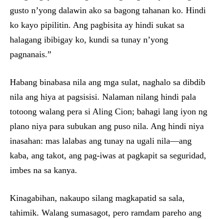
gusto n’yong dalawin ako sa bagong tahanan ko. Hindi
ko kayo pipilitin. Ang pagbisita ay hindi sukat sa
halagang ibibigay ko, kundi sa tunay n’yong
pagnanais.”
Habang binabasa nila ang mga sulat, naghalo sa dibdib
nila ang hiya at pagsisisi. Nalaman nilang hindi pala
totoong walang pera si Aling Cion; bahagi lang iyon ng
plano niya para subukan ang puso nila. Ang hindi niya
inasahan: mas lalabas ang tunay na ugali nila—ang
kaba, ang takot, ang pag-iwas at pagkapit sa seguridad,
imbes na sa kanya.
Kinagabihan, nakaupo silang magkapatid sa sala,
tahimik. Walang sumasagot, pero ramdam pareho ang