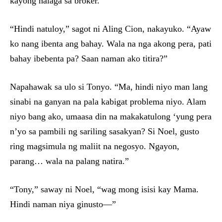
kayong halaga sa broker.”
“Hindi natuloy,” sagot ni Aling Cion, nakayuko. “Ayaw
ko nang ibenta ang bahay. Wala na nga akong pera, pati
bahay ibebenta pa? Saan naman ako titira?”
Napahawak sa ulo si Tonyo. “Ma, hindi niyo man lang
sinabi na ganyan na pala kabigat problema niyo. Alam
niyo bang ako, umaasa din na makakatulong ‘yung pera
n’yo sa pambili ng sariling sasakyan? Si Noel, gusto
ring magsimula ng maliit na negosyo. Ngayon,
parang… wala na palang natira.”
“Tony,” saway ni Noel, “wag mong isisi kay Mama.
Hindi naman niya ginusto—”