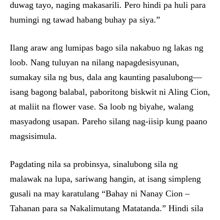
duwag tayo, naging makasarili. Pero hindi pa huli para
humingi ng tawad habang buhay pa siya.”
Ilang araw ang lumipas bago sila nakabuo ng lakas ng
loob. Nang tuluyan na nilang napagdesisyunan,
sumakay sila ng bus, dala ang kaunting pasalubong—
isang bagong balabal, paboritong biskwit ni Aling Cion,
at maliit na flower vase. Sa loob ng biyahe, walang
masyadong usapan. Pareho silang nag-iisip kung paano
magsisimula.
Pagdating nila sa probinsya, sinalubong sila ng
malawak na lupa, sariwang hangin, at isang simpleng
gusali na may karatulang “Bahay ni Nanay Cion –
Tahanan para sa Nakalimutang Matatanda.” Hindi sila