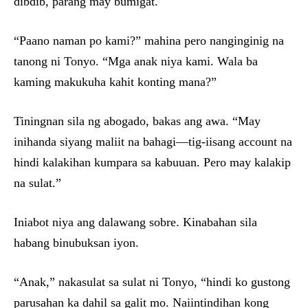
dibdib, parang may bumigat.
“Paano naman po kami?” mahina pero nanginginig na
tanong ni Tonyo. “Mga anak niya kami. Wala ba
kaming makukuha kahit konting mana?”
Tiningnan sila ng abogado, bakas ang awa. “May
inihanda siyang maliit na bahagi—tig-iisang account na
hindi kalakihan kumpara sa kabuuan. Pero may kalakip
na sulat.”
Iniabot niya ang dalawang sobre. Kinabahan sila
habang binubuksan iyon.
“Anak,” nakasulat sa sulat ni Tonyo, “hindi ko gustong
parusahan ka dahil sa galit mo. Naiintindihan kong