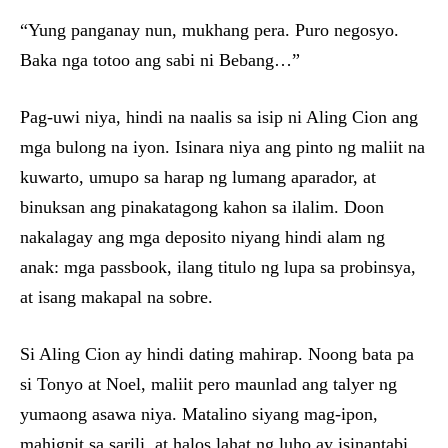
“Yung panganay nun, mukhang pera. Puro negosyo.
Baka nga totoo ang sabi ni Bebang…”
Pag-uwi niya, hindi na naalis sa isip ni Aling Cion ang
mga bulong na iyon. Isinara niya ang pinto ng maliit na
kuwarto, umupo sa harap ng lumang aparador, at
binuksan ang pinakatagong kahon sa ilalim. Doon
nakalagay ang mga deposito niyang hindi alam ng
anak: mga passbook, ilang titulo ng lupa sa probinsya,
at isang makapal na sobre.
Si Aling Cion ay hindi dating mahirap. Noong bata pa
si Tonyo at Noel, maliit pero maunlad ang talyer ng
yumaong asawa niya. Matalino siyang mag-ipon,
mahigpit sa sarili, at halos lahat ng luho ay isinantabi