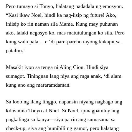
Pero tumayo si Tonyo, halatang nadadala ng emosyon.
“Kasi ikaw Noel, hindi ka nag-iisip ng future! Ako,
iniisip ko rin naman sila Mama. Kung may puhunan
ako, lalaki negosyo ko, mas matutulungan ko sila. Pero
kung wala pala… e ‘di pare-pareho tayong kakapit sa
patalim.”
Masakit iyon sa tenga ni Aling Cion. Hindi siya
sumagot. Tiningnan lang niya ang mga anak, ‘di alam
kung ano ang mararamdaman.
Sa loob ng ilang linggo, napansin niyang nagbago ang
kilos nina Tonyo at Noel. Si Noel, ipinagpatuloy ang
pagkalinga sa kanya—siya pa rin ang sumasama sa
check-up, siya ang bumibili ng gamot, pero halatang