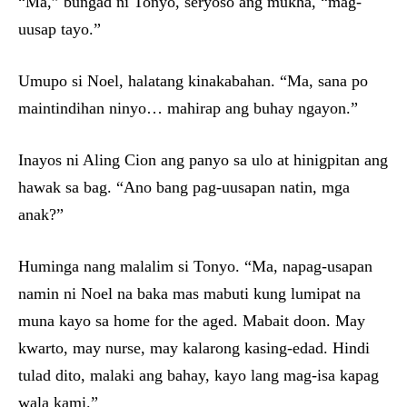
“Ma,” bungad ni Tonyo, seryoso ang mukha, “mag-
uusap tayo.”
Umupo si Noel, halatang kinakabahan. “Ma, sana po
maintindihan ninyo… mahirap ang buhay ngayon.”
Inayos ni Aling Cion ang panyo sa ulo at hinigpitan ang
hawak sa bag. “Ano bang pag-uusapan natin, mga
anak?”
Huminga nang malalim si Tonyo. “Ma, napag-usapan
namin ni Noel na baka mas mabuti kung lumipat na
muna kayo sa home for the aged. Mabait doon. May
kwarto, may nurse, may kalarong kasing-edad. Hindi
tulad dito, malaki ang bahay, kayo lang mag-isa kapag
wala kami.”