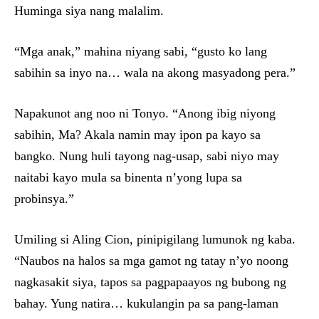
Huminga siya nang malalim.
“Mga anak,” mahina niyang sabi, “gusto ko lang
sabihin sa inyo na… wala na akong masyadong pera.”
Napakunot ang noo ni Tonyo. “Anong ibig niyong
sabihin, Ma? Akala namin may ipon pa kayo sa
bangko. Nung huli tayong nag-usap, sabi niyo may
naitabi kayo mula sa binenta n’yong lupa sa
probinsya.”
Umiling si Aling Cion, pinipigilang lumunok ng kaba.
“Naubos na halos sa mga gamot ng tatay n’yo noong
nagkasakit siya, tapos sa pagpapaayos ng bubong ng
bahay. Yung natira… kukulangin pa sa pang-laman