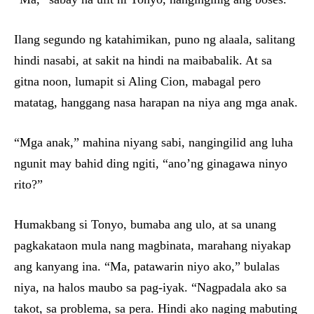
Ilang segundo ng katahimikan, puno ng alaala, salitang
hindi nasabi, at sakit na hindi na maibabalik. At sa
gitna noon, lumapit si Aling Cion, mabagal pero
matatag, hanggang nasa harapan na niya ang mga anak.
“Mga anak,” mahina niyang sabi, nangingilid ang luha
ngunit may bahid ding ngiti, “ano’ng ginagawa ninyo
rito?”
Humakbang si Tonyo, bumaba ang ulo, at sa unang
pagkakataon mula nang magbinata, marahang niyakap
ang kanyang ina. “Ma, patawarin niyo ako,” bulalas
niya, na halos maubo sa pag-iyak. “Nagpadala ako sa
takot, sa problema, sa pera. Hindi ako naging mabuting