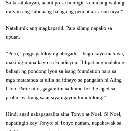
Sa kasalukuyan, aabot po sa humigit–kumulang walong
milyon ang kabuuang halaga ng pera at ari-arian niya.”
Natahimik ang magkapatid. Para silang napako sa
upuan.
“Pero,” pagpapatuloy ng abogado, “bago kayo matuwa,
makinig muna kayo sa kundisyon. Ililipat ang malaking
bahagi ng pondong iyon sa isang foundation para sa
mga matatanda at ulila na itinayo sa pangalan ni Aling
Cion. Parte nito, gagamitin sa home for the aged sa
probinsya kung saan siya ngayon tumutulong.”
Hindi agad nakapagsalita sina Tonyo at Noel. Si Noel,
napatingin kay Tonyo; si Tonyo naman, napahawak sa