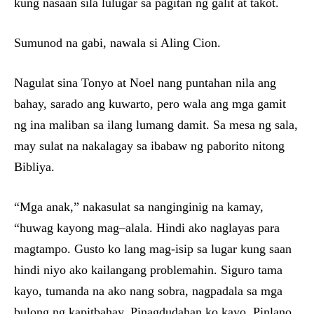
kung nasaan sila lulugar sa pagitan ng galit at takot.
Sumunod na gabi, nawala si Aling Cion.
Nagulat sina Tonyo at Noel nang puntahan nila ang
bahay, sarado ang kuwarto, pero wala ang mga gamit
ng ina maliban sa ilang lumang damit. Sa mesa ng sala,
may sulat na nakalagay sa ibabaw ng paborito nitong
Bibliya.
“Mga anak,” nakasulat sa nanginginig na kamay,
“huwag kayong mag–alala. Hindi ako naglayas para
magtampo. Gusto ko lang mag-isip sa lugar kung saan
hindi niyo ako kailangang problemahin. Siguro tama
kayo, tumanda na ako nang sobra, nagpadala sa mga
bulong ng kapitbahay. Pinagdudahan ko kayo. Pinlano