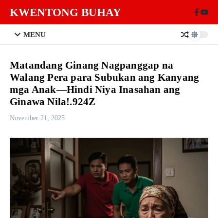
Skip to content
KWENTONG BUHAY
MENU
Matandang Ginang Nagpanggap na
Walang Pera para Subukan ang Kanyang
mga Anak—Hindi Niya Inasahan ang
Ginawa Nila!.924Z
November 21, 2025