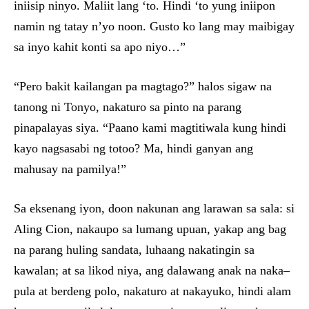
iniisip ninyo. Maliit lang ‘to. Hindi ‘to yung iniipon
namin ng tatay n’yo noon. Gusto ko lang may maibigay
sa inyo kahit konti sa apo niyo…”
“Pero bakit kailangan pa magtago?” halos sigaw na
tanong ni Tonyo, nakaturo sa pinto na parang
pinapalayas siya. “Paano kami magtitiwala kung hindi
kayo nagsasabi ng totoo? Ma, hindi ganyan ang
mahusay na pamilya!”
Sa eksenang iyon, doon nakunan ang larawan sa sala: si
Aling Cion, nakaupo sa lumang upuan, yakap ang bag
na parang huling sandata, luhaang nakatingin sa
kawalan; at sa likod niya, ang dalawang anak na naka–
pula at berdeng polo, nakaturo at nakayuko, hindi alam