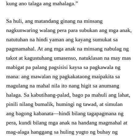
kung ano talaga ang mahalaga.”
Sa huli, ang matandang ginang na minsang
nagkunwaring walang pera para subukan ang mga anak,
natutuhan na hindi yaman ang kayang sumukat sa
pagmamahal. At ang mga anak na minsang nabulag ng
takot at kagustuhang umasenso, natuklasan na may mas
mabigat pa palang pagsisisi kaysa sa pagkawala ng
mana: ang mawalan ng pagkakataong maipakita sa
magulang na mahal nila ito nang higit sa anumang
halaga. Sa kabutihang-palad, bago pa mahuli ang lahat,
pinili nilang bumalik, humingi ng tawad, at simulan
ang bagong kabanata—hindi bilang tagapagmana ng
pera, kundi bilang mga anak na handang magmahal at
mag-alaga hanggang sa huling yugto ng buhay ng