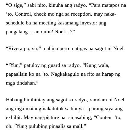
“O sige,” sabi nito, kinuha ang radyo. “Para matapos na
‘to. Control, check mo nga sa reception, may naka-
schedule ba na meeting kasamang investor ang
pangalang… ano ulit? Noel…?”
“Rivera po, sir,” mahina pero matigas na sagot ni Noel.
“‘Yun,” patuloy ng guard sa radyo. “Kung wala,
papaalisin ko na ‘to. Nagkakagulo na rito sa harap ng
mga tindahan.”
Habang hinihintay ang sagot sa radyo, ramdam ni Noel
ang mga matang nakatutok sa kanya—parang siya ang
exhibit. May nag-picture pa, sinasabing, “Content ‘to,
oh. ‘Yung pulubing pinaalis sa mall.”