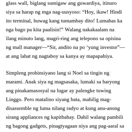
glass wall, biglang sumigaw ang guwardiya, itinuro
siya sa harap ng mga nag-uusyoso: “Hoy, ikaw! Hindi
ito terminal, huwag kang tumambay dito! Lumabas ka
nga bago pa kita paalisin!” Walang nakakaalam na
ilang minuto lang, magri-ring ang telepono sa opisina
ng mall manager—“Sir, andito na po ‘yung investor”—
at ang lahat ng nagtaboy sa kanya ay mapapahiya.
Simpleng probinsiyano lang si Noel sa tingin ng
marami. Anak siya ng magsasaka, lumaki sa baryong
ang pinakamasosyal na lugar ay palengke tuwing
Linggo. Pero matalino siyang bata, mahilig mag-
disassemble ng luma nilang radyo at kung anu-anong
sirang appliances ng kapitbahay. Dahil walang pambili
ng bagong gadgets, pinagtyagaan niya ang pag-aaral sa