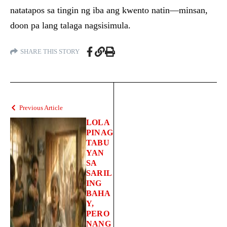
natatapos sa tingin ng iba ang kwento natin—minsan,
doon pa lang talaga nagsisimula.
SHARE THIS STORY
Previous Article
LOLA
PINAG
TABU
YAN
SA
SARIL
ING
BAHA
Y,
PERO
NANG