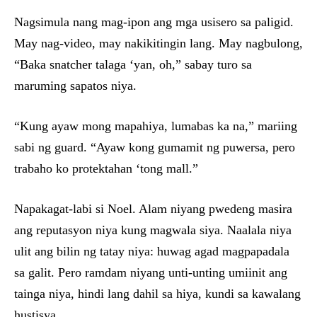
Nagsimula nang mag-ipon ang mga usisero sa paligid.
May nag-video, may nakikitingin lang. May nagbulong,
“Baka snatcher talaga ‘yan, oh,” sabay turo sa
maruming sapatos niya.
“Kung ayaw mong mapahiya, lumabas ka na,” mariing
sabi ng guard. “Ayaw kong gumamit ng puwersa, pero
trabaho ko protektahan ‘tong mall.”
Napakagat-labi si Noel. Alam niyang pwedeng masira
ang reputasyon niya kung magwala siya. Naalala niya
ulit ang bilin ng tatay niya: huwag agad magpapadala
sa galit. Pero ramdam niyang unti-unting umiinit ang
tainga niya, hindi lang dahil sa hiya, kundi sa kawalang
hustisya.