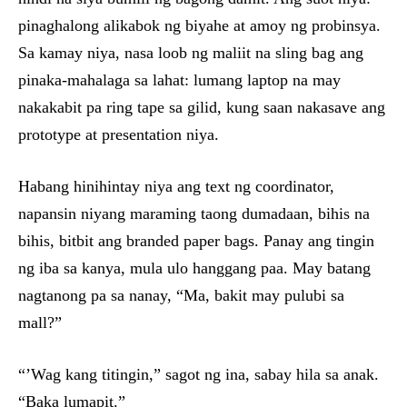
pinaghalong alikabok ng biyahe at amoy ng probinsya.
Sa kamay niya, nasa loob ng maliit na sling bag ang
pinaka-mahalaga sa lahat: lumang laptop na may
nakakabit pa ring tape sa gilid, kung saan nakasave ang
prototype at presentation niya.
Habang hinihintay niya ang text ng coordinator,
napansin niyang maraming taong dumadaan, bihis na
bihis, bitbit ang branded paper bags. Panay ang tingin
ng iba sa kanya, mula ulo hanggang paa. May batang
nagtanong pa sa nanay, “Ma, bakit may pulubi sa
mall?”
“’Wag kang titingin,” sagot ng ina, sabay hila sa anak.
“Baka lumapit.”