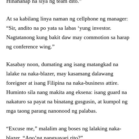
Hinahanap na siya ng team dito.”
At sa kabilang linya naman ng cellphone ng manager:
“Sir, andito na po yata sa labas ‘yung investor.
Nagtatanong kung bakit daw may commotion sa harap
ng conference wing.”
Kasabay noon, dumating ang isang matangkad na
lalake na naka-blazer, may kasamang dalawang
foreigner at isang Filipina na naka-business attire.
Huminto sila nang makita ang eksena: isang guard na
nakaturo sa payat na binatang gusgusin, at kumpol ng
mga taong parang nanonood ng palabas.
“Excuse me,” malalim ang boses ng lalaking naka-
blazer. “Ano’ng nangyayari rito?”