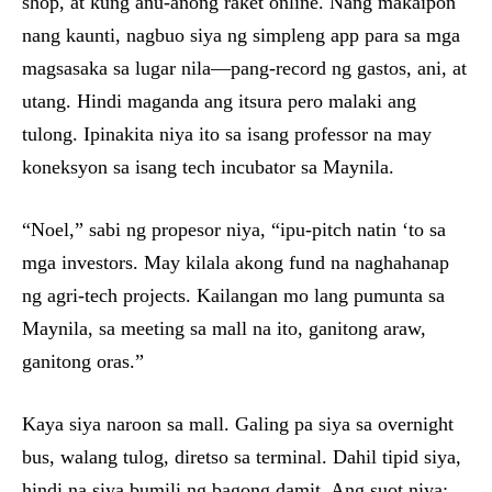
shop, at kung anu-anong raket online. Nang makaipon
nang kaunti, nagbuo siya ng simpleng app para sa mga
magsasaka sa lugar nila—pang-record ng gastos, ani, at
utang. Hindi maganda ang itsura pero malaki ang
tulong. Ipinakita niya ito sa isang professor na may
koneksyon sa isang tech incubator sa Maynila.
“Noel,” sabi ng propesor niya, “ipu-pitch natin ‘to sa
mga investors. May kilala akong fund na naghahanap
ng agri-tech projects. Kailangan mo lang pumunta sa
Maynila, sa meeting sa mall na ito, ganitong araw,
ganitong oras.”
Kaya siya naroon sa mall. Galing pa siya sa overnight
bus, walang tulog, diretso sa terminal. Dahil tipid siya,
hindi na siya bumili ng bagong damit. Ang suot niya: