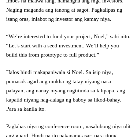
Imbes na maawa lang, namangha ang mga investors.
Naging maganda ang tanong at sagot. Pagkalipas ng
isang oras, iniabot ng investor ang kamay niya.
“We’re interested to fund your project, Noel,” sabi nito.
“Let’s start with a seed investment. We’ll help you
build this from prototype to full product.”
Halos hindi makapaniwala si Noel. Sa isip niya,
pumasok agad ang mukha ng tatay niyang nasa
palayan, ang nanay niyang nagtitinda sa talipapa, ang
kapatid niyang nag-aalaga ng baboy sa likod-bahay.
Para sa kanila ito.
Paglabas niya ng conference room, nasalubong niya ulit
ang guard. Hindi na ito nakapang-asar; para itong