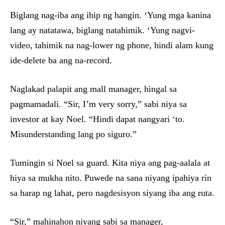
Biglang nag-iba ang ihip ng hangin. ‘Yung mga kanina
lang ay natatawa, biglang natahimik. ‘Yung nagvi-
video, tahimik na nag-lower ng phone, hindi alam kung
ide-delete ba ang na-record.
Naglakad palapit ang mall manager, hingal sa
pagmamadali. “Sir, I’m very sorry,” sabi niya sa
investor at kay Noel. “Hindi dapat nangyari ‘to.
Misunderstanding lang po siguro.”
Tumingin si Noel sa guard. Kita niya ang pag-aalala at
hiya sa mukha nito. Puwede na sana niyang ipahiya rin
sa harap ng lahat, pero nagdesisyon siyang iba ang ruta.
“Sir,” mahinahon niyang sabi sa manager,