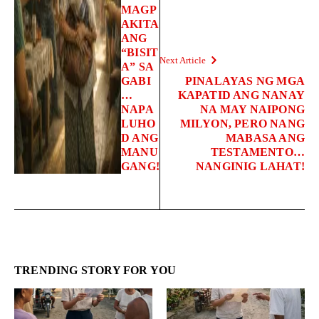
MAGP
AKITA
ANG
“BISIT
Next Article
A” SA
GABI
PINALAYAS NG MGA
…
KAPATID ANG NANAY
NAPA
NA MAY NAIPONG
LUHO
MILYON, PERO NANG
D ANG
MABASA ANG
MANU
TESTAMENTO…
GANG!
NANGINIG LAHAT!
TRENDING STORY FOR YOU