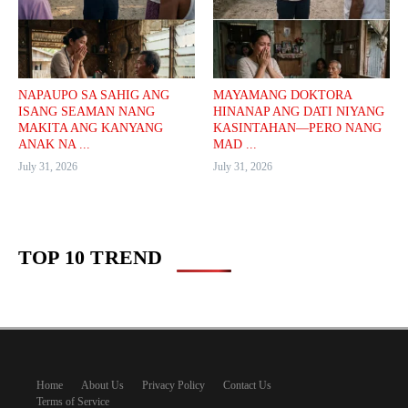
NAPAUPO SA SAHIG ANG
MAYAMANG DOKTORA
ISANG SEAMAN NANG
HINANAP ANG DATI NIYANG
MAKITA ANG KANYANG
KASINTAHAN—PERO NANG
ANAK NA ...
MAD ...
July 31, 2026
July 31, 2026
TOP 10 TREND
Home
About Us
Privacy Policy
Contact Us
Terms of Service