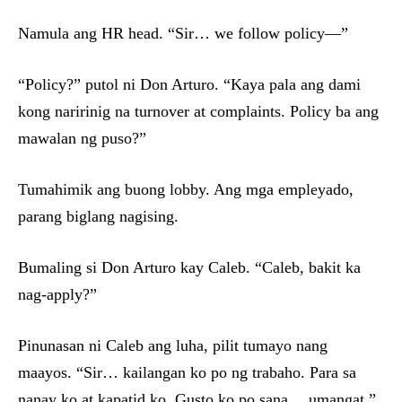
Namula ang HR head. “Sir… we follow policy—”
“Policy?” putol ni Don Arturo. “Kaya pala ang dami
kong naririnig na turnover at complaints. Policy ba ang
mawalan ng puso?”
Tumahimik ang buong lobby. Ang mga empleyado,
parang biglang nagising.
Bumaling si Don Arturo kay Caleb. “Caleb, bakit ka
nag-apply?”
Pinunasan ni Caleb ang luha, pilit tumayo nang
maayos. “Sir… kailangan ko po ng trabaho. Para sa
nanay ko at kapatid ko. Gusto ko po sana… umangat.”