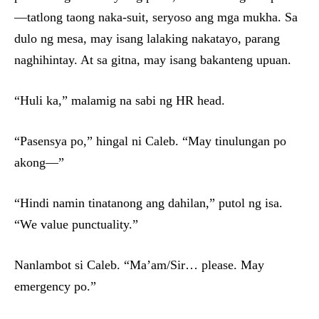
—tatlong taong naka-suit, seryoso ang mga mukha. Sa
dulo ng mesa, may isang lalaking nakatayo, parang
naghihintay. At sa gitna, may isang bakanteng upuan.
“Huli ka,” malamig na sabi ng HR head.
“Pasensya po,” hingal ni Caleb. “May tinulungan po
akong—”
“Hindi namin tinatanong ang dahilan,” putol ng isa.
“We value punctuality.”
Nanlambot si Caleb. “Ma’am/Sir… please. May
emergency po.”