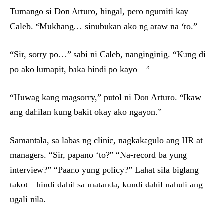
Tumango si Don Arturo, hingal, pero ngumiti kay
Caleb. “Mukhang… sinubukan ako ng araw na ‘to.”
“Sir, sorry po…” sabi ni Caleb, nanginginig. “Kung di
po ako lumapit, baka hindi po kayo—”
“Huwag kang magsorry,” putol ni Don Arturo. “Ikaw
ang dahilan kung bakit okay ako ngayon.”
Samantala, sa labas ng clinic, nagkakagulo ang HR at
managers. “Sir, papano ‘to?” “Na-record ba yung
interview?” “Paano yung policy?” Lahat sila biglang
takot—hindi dahil sa matanda, kundi dahil nahuli ang
ugali nila.