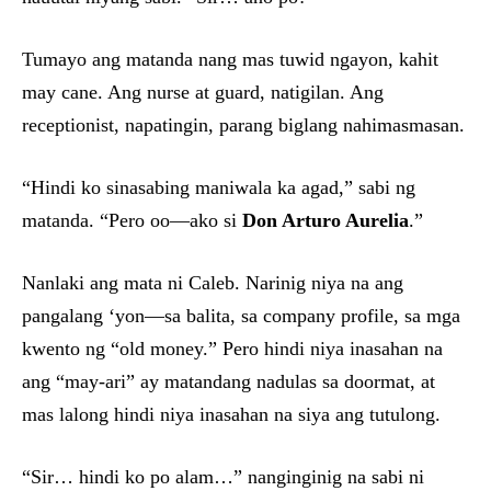
Tumayo ang matanda nang mas tuwid ngayon, kahit
may cane. Ang nurse at guard, natigilan. Ang
receptionist, napatingin, parang biglang nahimasmasan.
“Hindi ko sinasabing maniwala ka agad,” sabi ng
matanda. “Pero oo—ako si
Don Arturo Aurelia
.”
Nanlaki ang mata ni Caleb. Narinig niya na ang
pangalang ‘yon—sa balita, sa company profile, sa mga
kwento ng “old money.” Pero hindi niya inasahan na
ang “may-ari” ay matandang nadulas sa doormat, at
mas lalong hindi niya inasahan na siya ang tutulong.
“Sir… hindi ko po alam…” nanginginig na sabi ni