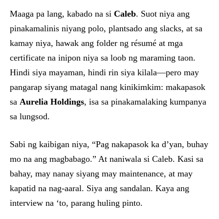
Maaga pa lang, kabado na si
Caleb
. Suot niya ang
pinakamalinis niyang polo, plantsado ang slacks, at sa
kamay niya, hawak ang folder ng résumé at mga
certificate na inipon niya sa loob ng maraming taon.
Hindi siya mayaman, hindi rin siya kilala—pero may
pangarap siyang matagal nang kinikimkim: makapasok
sa
Aurelia Holdings
, isa sa pinakamalaking kumpanya
sa lungsod.
Sabi ng kaibigan niya, “Pag nakapasok ka d’yan, buhay
mo na ang magbabago.” At naniwala si Caleb. Kasi sa
bahay, may nanay siyang may maintenance, at may
kapatid na nag-aaral. Siya ang sandalan. Kaya ang
interview na ‘to, parang huling pinto.