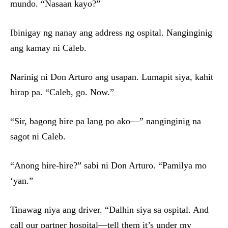
mundo. “Nasaan kayo?”
Ibinigay ng nanay ang address ng ospital. Nanginginig
ang kamay ni Caleb.
Narinig ni Don Arturo ang usapan. Lumapit siya, kahit
hirap pa. “Caleb, go. Now.”
“Sir, bagong hire pa lang po ako—” nanginginig na
sagot ni Caleb.
“Anong hire-hire?” sabi ni Don Arturo. “Pamilya mo
‘yan.”
Tinawag niya ang driver. “Dalhin siya sa ospital. And
call our partner hospital—tell them it’s under my