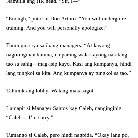
Namutla ang HR head. “Sir, I—”
“Enough,” putol ni Don Arturo. “You will undergo re-
training. And you will personally apologize.”
Tumingin siya sa ibang managers. “At kayong
nagtitinginan kanina, na parang wala kayong nakitang
tao sa sahig—mag-isip kayo. Kasi ang kumpanya, hindi
lang tungkol sa kita. Ang kumpanya ay tungkol sa tao.”
Tahimik ang lobby. Walang makasagot.
Lumapit si Manager Santos kay Caleb, nanginginig.
“Caleb… I’m sorry.”
Tumango si Caleb, pero hindi nagbida. “Okay lang po,