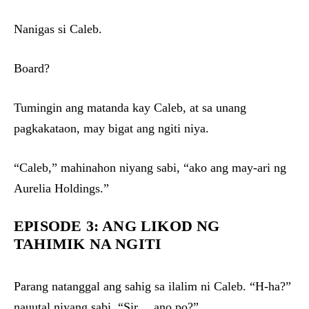
Nanigas si Caleb.
Board?
Tumingin ang matanda kay Caleb, at sa unang
pagkakataon, may bigat ang ngiti niya.
“Caleb,” mahinahon niyang sabi, “ako ang may-ari ng
Aurelia Holdings.”
EPISODE 3: ANG LIKOD NG
TAHIMIK NA NGITI
Parang natanggal ang sahig sa ilalim ni Caleb. “H-ha?”
nauutal niyang sabi. “Sir… ano po?”