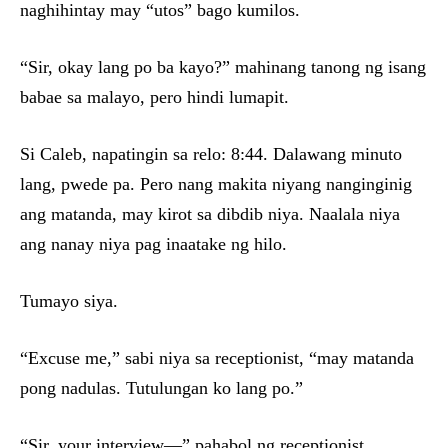
naghihintay may “utos” bago kumilos.
“Sir, okay lang po ba kayo?” mahinang tanong ng isang
babae sa malayo, pero hindi lumapit.
Si Caleb, napatingin sa relo: 8:44. Dalawang minuto
lang, pwede pa. Pero nang makita niyang nanginginig
ang matanda, may kirot sa dibdib niya. Naalala niya
ang nanay niya pag inaatake ng hilo.
Tumayo siya.
“Excuse me,” sabi niya sa receptionist, “may matanda
pong nadulas. Tutulungan ko lang po.”
“Sir, your interview—” pahabol ng receptionist.