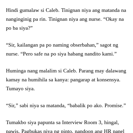
Hindi gumalaw si Caleb. Tinignan niya ang matanda na
nanginginig pa rin. Tinignan niya ang nurse. “Okay na
po ba siya?”
“Sir, kailangan pa po naming obserbahan,” sagot ng
nurse. “Pero safe na po siya habang nandito kami.”
Huminga nang malalim si Caleb. Parang may dalawang
kamay na humihila sa kanya: pangarap at konsensya.
Tumayo siya.
“Sir,” sabi niya sa matanda, “babalik po ako. Promise.”
Tumakbo siya papunta sa Interview Room 3, hingal,
pawis. Pagbukas niya ng pinto, nandoon ang HR panel