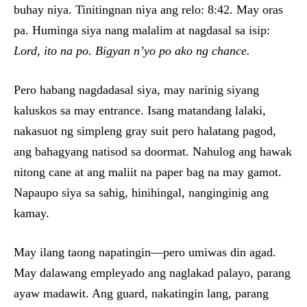
buhay niya. Tinitingnan niya ang relo: 8:42. May oras
pa. Huminga siya nang malalim at nagdasal sa isip:
Lord, ito na po. Bigyan n’yo po ako ng chance.
Pero habang nagdadasal siya, may narinig siyang
kaluskos sa may entrance. Isang matandang lalaki,
nakasuot ng simpleng gray suit pero halatang pagod,
ang bahagyang natisod sa doormat. Nahulog ang hawak
nitong cane at ang maliit na paper bag na may gamot.
Napaupo siya sa sahig, hinihingal, nanginginig ang
kamay.
May ilang taong napatingin—pero umiwas din agad.
May dalawang empleyado ang naglakad palayo, parang
ayaw madawit. Ang guard, nakatingin lang, parang