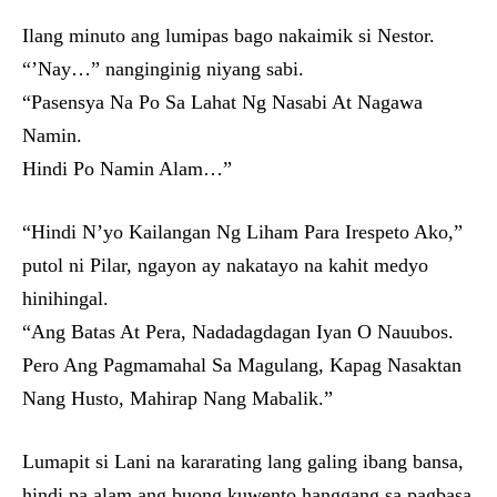
Ilang minuto ang lumipas bago nakaimik si Nestor.
“’Nay…” nanginginig niyang sabi.
“Pasensya Na Po Sa Lahat Ng Nasabi At Nagawa
Namin.
Hindi Po Namin Alam…”
“Hindi N’yo Kailangan Ng Liham Para Irespeto Ako,”
putol ni Pilar, ngayon ay nakatayo na kahit medyo
hinihingal.
“Ang Batas At Pera, Nadadagdagan Iyan O Nauubos.
Pero Ang Pagmamahal Sa Magulang, Kapag Nasaktan
Nang Husto, Mahirap Nang Mabalik.”
Lumapit si Lani na kararating lang galing ibang bansa,
hindi pa alam ang buong kuwento hanggang sa pagbasa