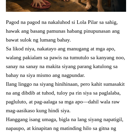
Pagod na pagod na nakaluhod si Lola Pilar sa sahig,
hawak ang basang pamunas habang pinupunasan ang
bawat sulok ng lumang bahay.
Sa likod niya, nakatayo ang manugang at mga apo,
walang pakialam sa pawis na tumutulo sa kanyang noo,
sanay na sanay na makita siyang parang katulong sa
bahay na siya mismo ang nagpundar.
Ilang linggo na siyang hinihinaan, pero kahit sumasakit
na ang dibdib at tuhod, tuloy pa rin siya sa paglalaba,
pagluluto, at pag-aalaga sa mga apo—dahil wala raw
mag-aasikaso kung hindi siya.
Hanggang isang umaga, bigla na lang siyang napatigil,
napaupo, at kinapitan ng matinding hilo sa gitna ng