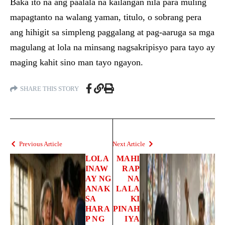
Baka ito na ang paalala na kailangan nila para muling
mapagtanto na walang yaman, titulo, o sobrang pera
ang hihigit sa simpleng paggalang at pag-aaruga sa mga
magulang at lola na minsang nagsakripisyo para tayo ay
maging kahit sino man tayo ngayon.
SHARE THIS STORY
Previous Article
Next Article
LOLA
MAHI
INAW
RAP
AY NG
NA
ANAK
LALA
SA
KI
HARA
PINAH
P NG
IYA