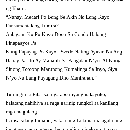
ng liham.
“Nanay, Maaari Po Bang Sa Akin Na Lang Kayo
Pansamantalang Tumira?
Aalagaan Ko Po Kayo Doon Sa Condo Habang
Pinapaayos Pa.
Kung Papayag Po Kayo, Pwede Nating Ayusin Na Ang
Bahay Na Ito Ay Manatili Sa Pangalan N’yo, At Kung
Sinong Totoong Marunong Kumalinga Sa Inyo, Siya
N’yo Na Lang Payagang Dito Manirahan.”
Tumingin si Pilar sa mga apo niyang nakayuko,
halatang nahihiya sa mga narinig tungkol sa kanilang
mga magulang.
Isa-isa silang lumapit, yakap ang Lola na matagal nang
inuutosan pero ngayon lang muling niyakap ng totoo.