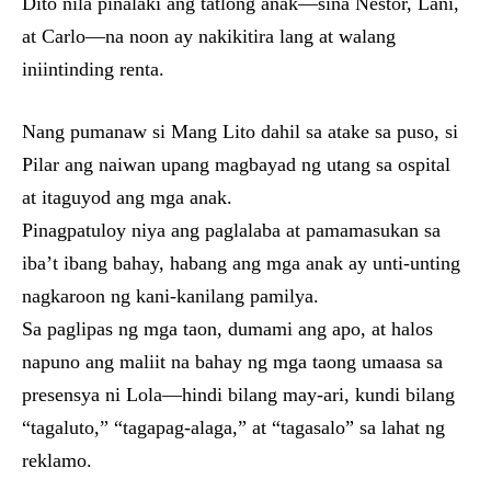
Dito nila pinalaki ang tatlong anak—sina Nestor, Lani,
at Carlo—na noon ay nakikitira lang at walang
iniintinding renta.
Nang pumanaw si Mang Lito dahil sa atake sa puso, si
Pilar ang naiwan upang magbayad ng utang sa ospital
at itaguyod ang mga anak.
Pinagpatuloy niya ang paglalaba at pamamasukan sa
iba’t ibang bahay, habang ang mga anak ay unti-unting
nagkaroon ng kani-kanilang pamilya.
Sa paglipas ng mga taon, dumami ang apo, at halos
napuno ang maliit na bahay ng mga taong umaasa sa
presensya ni Lola—hindi bilang may-ari, kundi bilang
“tagaluto,” “tagapag-alaga,” at “tagasalo” sa lahat ng
reklamo.