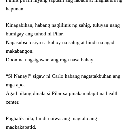
Pinilit pa rin niyang tapusin ang labada at maghanda ng
hapunan.
Kinagabihan, habang naglilinis ng sahig, tuluyan nang
bumigay ang tuhod ni Pilar.
Napasubsob siya sa kahoy na sahig at hindi na agad
makabangon.
Doon na nagsigawan ang mga nasa bahay.
“Si Nanay!” sigaw ni Carlo habang nagtatakbuhan ang
mga apo.
Agad nilang dinala si Pilar sa pinakamalapit na health
center.
Pagbalik nila, hindi naiwasang magtalo ang
magkakapatid.