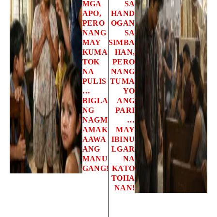
MGA
SA
APO,
HAND
PERO
OGAN
NANG
SA
MAY
SIMBA
KUMA
HAN,
TOK
PERO
NA
NANG
PULIS
TUMA
…
YO
BIGLA
ANG
NG
PARI
NAGM
…
AMAK
MAY
AAWA
IBINU
ANG
LGAR
MANU
NA
GANG!
KATO
TOHA
NAN!