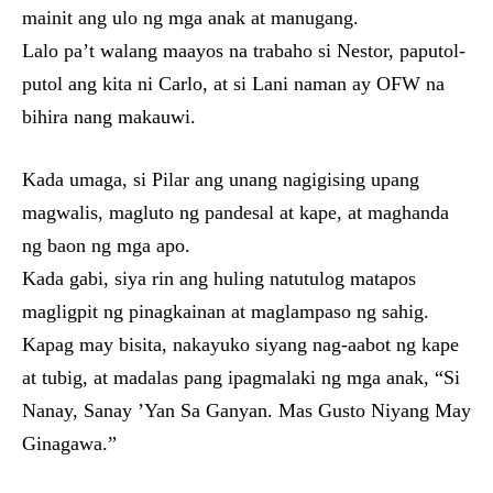
mainit ang ulo ng mga anak at manugang.
Lalo pa’t walang maayos na trabaho si Nestor, paputol-
putol ang kita ni Carlo, at si Lani naman ay OFW na
bihira nang makauwi.
Kada umaga, si Pilar ang unang nagigising upang
magwalis, magluto ng pandesal at kape, at maghanda
ng baon ng mga apo.
Kada gabi, siya rin ang huling natutulog matapos
magligpit ng pinagkainan at maglampaso ng sahig.
Kapag may bisita, nakayuko siyang nag-aabot ng kape
at tubig, at madalas pang ipagmalaki ng mga anak, “Si
Nanay, Sanay ’Yan Sa Ganyan. Mas Gusto Niyang May
Ginagawa.”