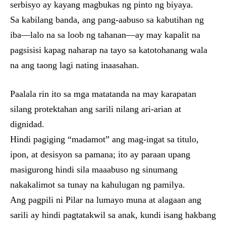
serbisyo ay kayang magbukas ng pinto ng biyaya.
Sa kabilang banda, ang pang-aabuso sa kabutihan ng
iba—lalo na sa loob ng tahanan—ay may kapalit na
pagsisisi kapag naharap na tayo sa katotohanang wala
na ang taong lagi nating inaasahan.
Paalala rin ito sa mga matatanda na may karapatan
silang protektahan ang sarili nilang ari-arian at
dignidad.
Hindi pagiging “madamot” ang mag-ingat sa titulo,
ipon, at desisyon sa pamana; ito ay paraan upang
masigurong hindi sila maaabuso ng sinumang
nakakalimot sa tunay na kahulugan ng pamilya.
Ang pagpili ni Pilar na lumayo muna at alagaan ang
sarili ay hindi pagtatakwil sa anak, kundi isang hakbang