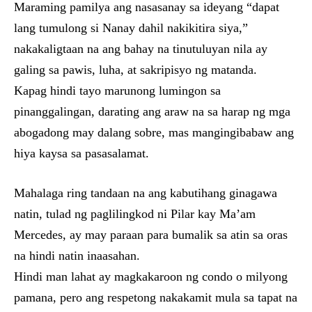
Maraming pamilya ang nasasanay sa ideyang “dapat
lang tumulong si Nanay dahil nakikitira siya,”
nakakaligtaan na ang bahay na tinutuluyan nila ay
galing sa pawis, luha, at sakripisyo ng matanda.
Kapag hindi tayo marunong lumingon sa
pinanggalingan, darating ang araw na sa harap ng mga
abogadong may dalang sobre, mas mangingibabaw ang
hiya kaysa sa pasasalamat.
Mahalaga ring tandaan na ang kabutihang ginagawa
natin, tulad ng paglilingkod ni Pilar kay Ma’am
Mercedes, ay may paraan para bumalik sa atin sa oras
na hindi natin inaasahan.
Hindi man lahat ay magkakaroon ng condo o milyong
pamana, pero ang respetong nakakamit mula sa tapat na