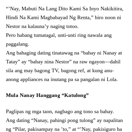
“’Nay, Mabuti Na Lang Dito Kami Sa Inyo Nakikitira,
Hindi Na Kami Magbabayad Ng Renta,” biro noon ni
Nestor na kalauna’y naging totoo.
Pero habang tumatagal, unti-unti ring nawala ang
paggalang.
Ang bahaging dating tinatawag na “bahay ni Nanay at
Tatay” ay “bahay nina Nestor” na raw ngayon—dahil
sila ang may bagong TV, bagong ref, at kung anu-
anong appliances na inutang pa sa pangalan ni Lola.
Mula Nanay Hanggang “Katulong”
Paglipas ng mga taon, nagbago ang tono sa bahay.
Ang dating “Nanay, pahingi pong tulong” ay napalitan
ng “Pilar, pakisampay na ’to,” at “’Nay, pakisiguro ha