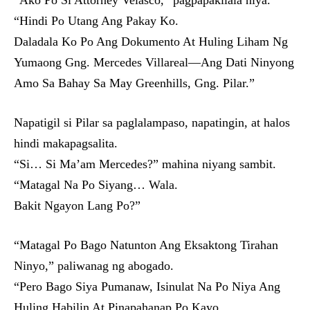
“Ako Po Si Attorney Velasco,” pagpapakilala niya.
“Hindi Po Utang Ang Pakay Ko.
Daladala Ko Po Ang Dokumento At Huling Liham Ng
Yumaong Gng. Mercedes Villareal—Ang Dati Ninyong
Amo Sa Bahay Sa May Greenhills, Gng. Pilar.”
Napatigil si Pilar sa paglalampaso, napatingin, at halos
hindi makapagsalita.
“Si… Si Ma’am Mercedes?” mahina niyang sambit.
“Matagal Na Po Siyang… Wala.
Bakit Ngayon Lang Po?”
“Matagal Po Bago Natunton Ang Eksaktong Tirahan
Ninyo,” paliwanag ng abogado.
“Pero Bago Siya Pumanaw, Isinulat Na Po Niya Ang
Huling Habilin At Pinapahanap Po Kayo.