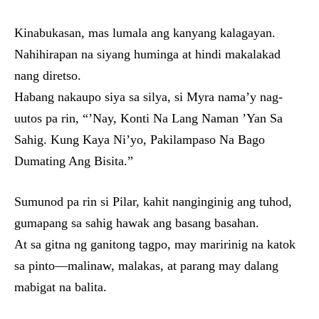
Kinabukasan, mas lumala ang kanyang kalagayan.
Nahihirapan na siyang huminga at hindi makalakad
nang diretso.
Habang nakaupo siya sa silya, si Myra nama’y nag-
uutos pa rin, “’Nay, Konti Na Lang Naman ’Yan Sa
Sahig. Kung Kaya Ni’yo, Pakilampaso Na Bago
Dumating Ang Bisita.”
Sumunod pa rin si Pilar, kahit nanginginig ang tuhod,
gumapang sa sahig hawak ang basang basahan.
At sa gitna ng ganitong tagpo, may maririnig na katok
sa pinto—malinaw, malakas, at parang may dalang
mabigat na balita.