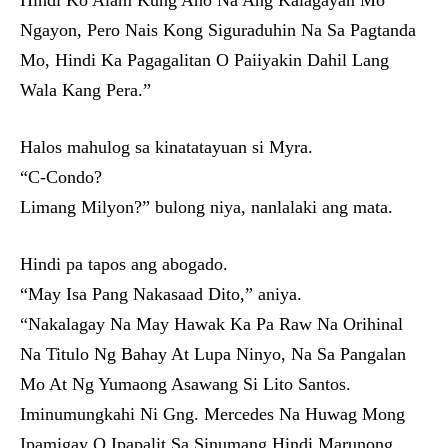
Hindi Ko Alam Kung Ano Na Ang Kalagayan Mo
Ngayon, Pero Nais Kong Siguraduhin Na Sa Pagtanda
Mo, Hindi Ka Pagagalitan O Paiiyakin Dahil Lang
Wala Kang Pera.”
Halos mahulog sa kinatatayuan si Myra.
“C-Condo?
Limang Milyon?” bulong niya, nanlalaki ang mata.
Hindi pa tapos ang abogado.
“May Isa Pang Nakasaad Dito,” aniya.
“Nakalagay Na May Hawak Ka Pa Raw Na Orihinal
Na Titulo Ng Bahay At Lupa Ninyo, Na Sa Pangalan
Mo At Ng Yumaong Asawang Si Lito Santos.
Iminumungkahi Ni Gng. Mercedes Na Huwag Mong
Ipamigay O Ipapalit Sa Sinumang Hindi Marunong