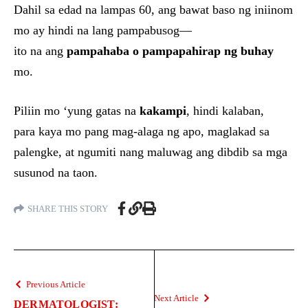
Dahil sa edad na lampas 60, ang bawat baso ng iniinom
mo ay hindi na lang pampabusog—
ito na ang
pampahaba o pampapahirap ng buhay
mo.
Piliin mo ‘yung gatas na
kakampi
, hindi kalaban,
para kaya mo pang mag-alaga ng apo, maglakad sa
palengke, at ngumiti nang maluwag ang dibdib sa mga
susunod na taon.
SHARE THIS STORY
Previous Article
Next Article
DERMATOLOGIST: