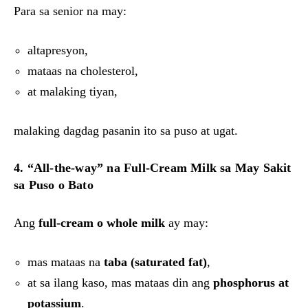
Para sa senior na may:
altapresyon,
mataas na cholesterol,
at malaking tiyan,
malaking dagdag pasanin ito sa puso at ugat.
4. “All-the-way” na Full-Cream Milk sa May Sakit
sa Puso o Bato
Ang
full-cream o whole milk
ay may:
mas mataas na
taba (saturated fat)
,
at sa ilang kaso, mas mataas din ang
phosphorus at
potassium
.