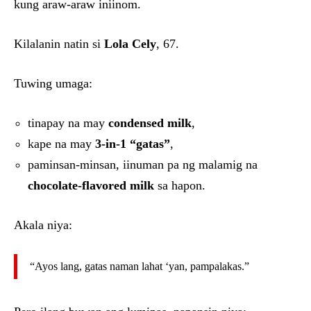
kung araw-araw iniinom.
Kilalanin natin si
Lola Cely
, 67.
Tuwing umaga:
tinapay na may
condensed milk
,
kape na may
3-in-1 “gatas”
,
paminsan-minsan, iinuman pa ng malamig na
chocolate-flavored milk
sa hapon.
Akala niya:
“Ayos lang, gatas naman lahat ‘yan, pampalakas.”