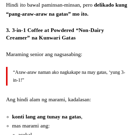
Hindi ito bawal paminsan-minsan, pero
delikado kung
“pang-araw-araw na gatas” mo ito.
3. 3-in-1 Coffee at Powdered “Non-Dairy
Creamer” na Kunwari Gatas
Maraming senior ang nagsasabing:
“Araw-araw naman ako nagkakape na may gatas, ‘yung 3-
in-1!”
Ang hindi alam ng marami, kadalasan:
konti lang ang tunay na gatas
,
mas marami ang:
asukal,