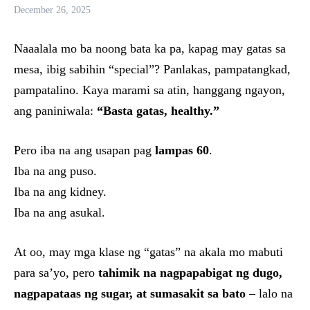
December 26, 2025
Naaalala mo ba noong bata ka pa, kapag may gatas sa
mesa, ibig sabihin “special”? Panlakas, pampatangkad,
pampatalino. Kaya marami sa atin, hanggang ngayon,
ang paniniwala:
“Basta gatas, healthy.”
Pero iba na ang usapan pag
lampas 60
.
Iba na ang puso.
Iba na ang kidney.
Iba na ang asukal.
At oo, may mga klase ng “gatas” na akala mo mabuti
para sa’yo, pero
tahimik na nagpapabigat ng dugo,
nagpapataas ng sugar, at sumasakit sa bato
– lalo na