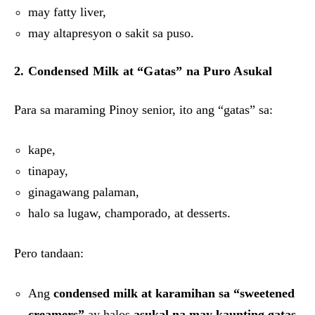
may fatty liver,
may altapresyon o sakit sa puso.
2. Condensed Milk at “Gatas” na Puro Asukal
Para sa maraming Pinoy senior, ito ang “gatas” sa:
kape,
tinapay,
ginagawang palaman,
halo sa lugaw, champorado, at desserts.
Pero tandaan:
Ang
condensed milk at karamihan sa “sweetened
creamers”
ay halos
asukal na may kaunting gatas
.