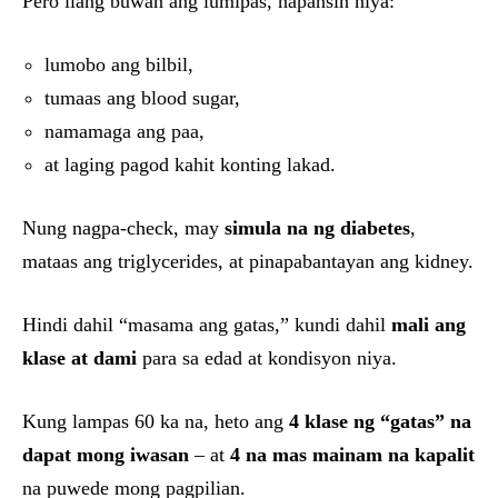
Pero ilang buwan ang lumipas, napansin niya:
lumobo ang bilbil,
tumaas ang blood sugar,
namamaga ang paa,
at laging pagod kahit konting lakad.
Nung nagpa-check, may
simula na ng diabetes
,
mataas ang triglycerides, at pinapabantayan ang kidney.
Hindi dahil “masama ang gatas,” kundi dahil
mali ang
klase at dami
para sa edad at kondisyon niya.
Kung lampas 60 ka na, heto ang
4 klase ng “gatas” na
dapat mong iwasan
– at
4 na mas mainam na kapalit
na puwede mong pagpilian.