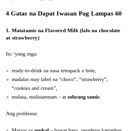
4 Gatas na Dapat Iwasan Pag Lampas 60
1. Matatamis na Flavored Milk (lalo na chocolate
at strawberry)
Ito ‘yung mga:
ready-to-drink na nasa tetrapack o bote,
madalas may label na “choco”, “strawberry”,
“cookies and cream”,
malasa, malinamnam – at
sobrang tamis
.
Ang problema:
Mataas sa
asukal
– bawat baso, pwedeng katumbas