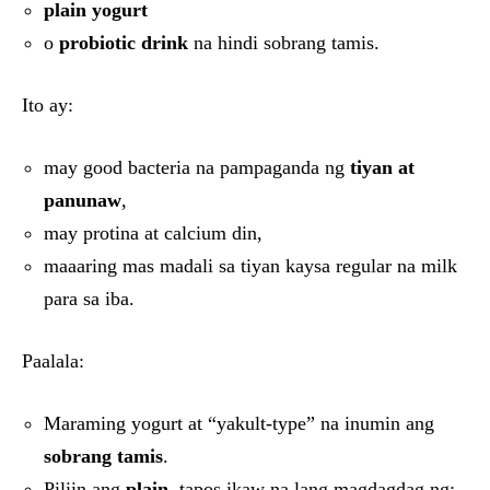
plain yogurt
o
probiotic drink
na hindi sobrang tamis.
Ito ay:
may good bacteria na pampaganda ng
tiyan at
panunaw
,
may protina at calcium din,
maaaring mas madali sa tiyan kaysa regular na milk
para sa iba.
Paalala:
Maraming yogurt at “yakult-type” na inumin ang
sobrang tamis
.
Piliin ang
plain
, tapos ikaw na lang magdagdag ng: