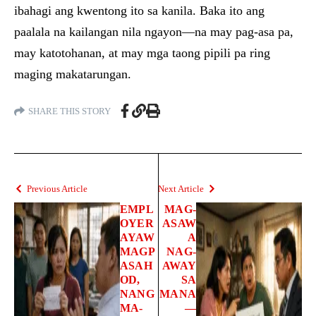
ibahagi ang kwentong ito sa kanila. Baka ito ang
paalala na kailangan nila ngayon—na may pag-asa pa,
may katotohanan, at may mga taong pipili pa ring
maging makatarungan.
SHARE THIS STORY
Previous Article
Next Article
EMPL
MAG-
OYER
ASAW
AYAW
A
MAGP
NAG-
ASAH
AWAY
OD,
SA
NANG
MANA
MA-
—