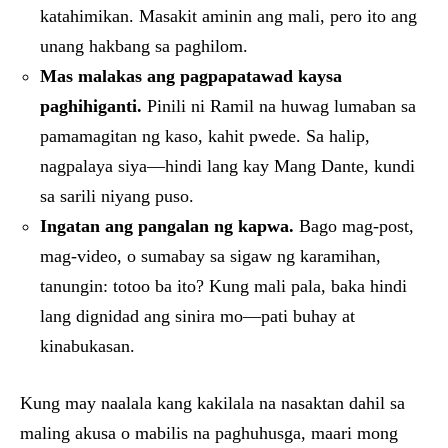
katahimikan. Masakit aminin ang mali, pero ito ang
unang hakbang sa paghilom.
Mas malakas ang pagpapatawad kaysa
paghihiganti.
Pinili ni Ramil na huwag lumaban sa
pamamagitan ng kaso, kahit pwede. Sa halip,
nagpalaya siya—hindi lang kay Mang Dante, kundi
sa sarili niyang puso.
Ingatan ang pangalan ng kapwa.
Bago mag-post,
mag-video, o sumabay sa sigaw ng karamihan,
tanungin: totoo ba ito? Kung mali pala, baka hindi
lang dignidad ang sinira mo—pati buhay at
kinabukasan.
Kung may naalala kang kakilala na nasaktan dahil sa
maling akusa o mabilis na paghuhusga, maari mong