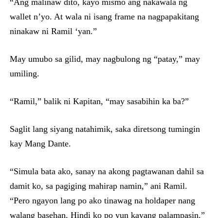
“Ang malinaw dito, kayo mismo ang nakawala ng
wallet n’yo. At wala ni isang frame na nagpapakitang
ninakaw ni Ramil ‘yan.”
May umubo sa gilid, may nagbulong ng “patay,” may
umiling.
“Ramil,” balik ni Kapitan, “may sasabihin ka ba?”
Saglit lang siyang natahimik, saka diretsong tumingin
kay Mang Dante.
“Simula bata ako, sanay na akong pagtawanan dahil sa
damit ko, sa pagiging mahirap namin,” ani Ramil.
“Pero ngayon lang po ako tinawag na holdaper nang
walang basehan. Hindi ko po yun kayang palampasin.”