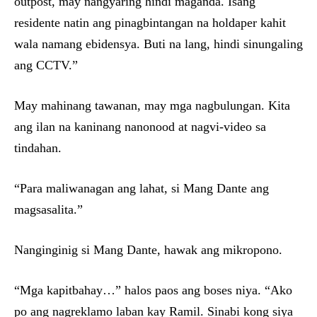
outpost, may nangyaring hindi maganda. Isang
residente natin ang pinagbintangan na holdaper kahit
wala namang ebidensya. Buti na lang, hindi sinungaling
ang CCTV.”
May mahinang tawanan, may mga nagbulungan. Kita
ang ilan na kaninang nanonood at nagvi-video sa
tindahan.
“Para maliwanagan ang lahat, si Mang Dante ang
magsasalita.”
Nanginginig si Mang Dante, hawak ang mikropono.
“Mga kapitbahay…” halos paos ang boses niya. “Ako
po ang nagreklamo laban kay Ramil. Sinabi kong siya