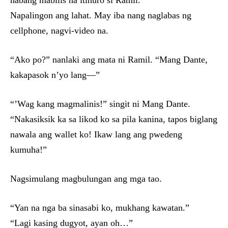
habang mabilis na itinuro si Ramil.
Napalingon ang lahat. May iba nang naglabas ng
cellphone, nagvi-video na.
“Ako po?” nanlaki ang mata ni Ramil. “Mang Dante,
kakapasok n’yo lang—”
“’Wag kang magmalinis!” singit ni Mang Dante.
“Nakasiksik ka sa likod ko sa pila kanina, tapos biglang
nawala ang wallet ko! Ikaw lang ang pwedeng
kumuha!”
Nagsimulang magbulungan ang mga tao.
“Yan na nga ba sinasabi ko, mukhang kawatan.”
“Lagi kasing dugyot, ayan oh…”