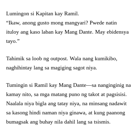
Lumingon si Kapitan kay Ramil.
“Ikaw, anong gusto mong mangyari? Pwede natin
ituloy ang kaso laban kay Mang Dante. May ebidensya
tayo.”
Tahimik sa loob ng outpost. Wala nang kumikibo,
naghihintay lang sa magiging sagot niya.
Tumingin si Ramil kay Mang Dante—sa nanginginig na
kamay nito, sa mga matang puno ng takot at pagsisisi.
Naalala niya bigla ang tatay niya, na minsang nadawit
sa kasong hindi naman niya ginawa, at kung paanong
bumagsak ang buhay nila dahil lang sa tsismis.