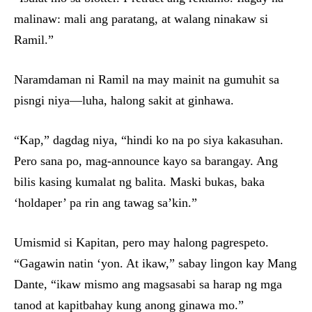
malinaw: mali ang paratang, at walang ninakaw si
Ramil.”
Naramdaman ni Ramil na may mainit na gumuhit sa
pisngi niya—luha, halong sakit at ginhawa.
“Kap,” dagdag niya, “hindi ko na po siya kakasuhan.
Pero sana po, mag-announce kayo sa barangay. Ang
bilis kasing kumalat ng balita. Maski bukas, baka
‘holdaper’ pa rin ang tawag sa’kin.”
Umismid si Kapitan, pero may halong pagrespeto.
“Gagawin natin ‘yon. At ikaw,” sabay lingon kay Mang
Dante, “ikaw mismo ang magsasabi sa harap ng mga
tanod at kapitbahay kung anong ginawa mo.”