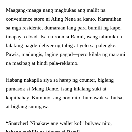
Maagang-maaga nang magbukas ang maliit na
convenience store ni Aling Nena sa kanto. Karamihan
sa mga residente, dumaraan lang para bumili ng kape,
tinapay, o load. Isa na roon si Ramil, isang tahimik na
lalaking nagde-deliver ng tubig at yelo sa palengke.
Pawis, madungis, laging pagod—pero kilala ng marami
na masipag at hindi pala-reklamo.
Habang nakapila siya sa harap ng counter, biglang
pumasok si Mang Dante, isang kilalang suki at
kapitbahay. Kumunot ang noo nito, humawak sa bulsa,
at biglang sumigaw.
“Snatcher! Ninakaw ang wallet ko!” bulyaw nito,