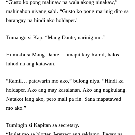
“Gusto ko pong malinaw na wala akong ninakaw,”
mahinahon niyang sabi. “Gusto ko pong marinig dito sa
barangay na hindi ako holdaper.”
Tumango si Kap. “Mang Dante, narinig mo.”
Humikbi si Mang Dante. Lumapit kay Ramil, halos
luhod na ang katawan.
“Ramil… patawarin mo ako,” bulong niya. “Hindi ka
holdaper. Ako ang may kasalanan. Ako ang nagkulang.
Natakot lang ako, pero mali pa rin. Sana mapatawad
mo ako.”
Tumingin si Kapitan sa secretary.
“Isulat mo sa blotter. I-retract ang reklamo. Ilagay na