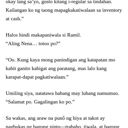
okay lang sa’yo, gusto kitang i-regular sa tindahan.
Kailangan ko ng taong mapagkakatiwalaan sa inventory
at cash.”
Halos hindi makapaniwala si Ramil.
“Aling Nena… totoo po?”
“Oo. Kung kaya mong panindigan ang katapatan mo
kahit ganito kabigat ang paratang, mas lalo kang
karapat-dapat pagkatiwalaan.”
Umiling siya, natatawa habang may luhang namumuo.
“Salamat po. Gagalingan ko po.”
Sa wakas, ang araw na punô ng hiya at takot ay
nagbukas ng bagong pinto—trabaho, tiwala, at bagong