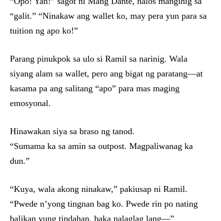
“Opo! Yan!” sagot ni Mang Dante, halos manginig sa
“galit.” “Ninakaw ang wallet ko, may pera yun para sa
tuition ng apo ko!”
Parang pinukpok sa ulo si Ramil sa narinig. Wala
siyang alam sa wallet, pero ang bigat ng paratang—at
kasama pa ang salitang “apo” para mas maging
emosyonal.
Hinawakan siya sa braso ng tanod.
“Sumama ka sa amin sa outpost. Magpaliwanag ka
dun.”
“Kuya, wala akong ninakaw,” pakiusap ni Ramil.
“Pwede n’yong tingnan bag ko. Pwede rin po nating
balikan yung tindahan, baka nalaglag lang—”