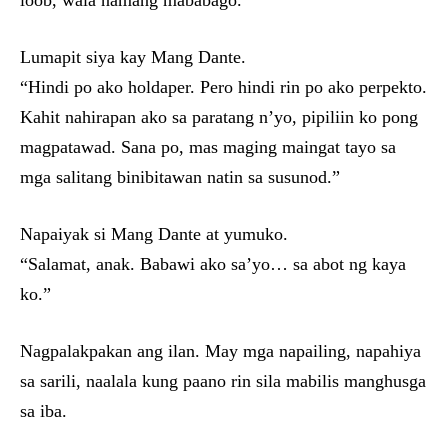
loob, wala namang mababago.”
Lumapit siya kay Mang Dante.
“Hindi po ako holdaper. Pero hindi rin po ako perpekto.
Kahit nahirapan ako sa paratang n’yo, pipiliin ko pong
magpatawad. Sana po, mas maging maingat tayo sa
mga salitang binibitawan natin sa susunod.”
Napaiyak si Mang Dante at yumuko.
“Salamat, anak. Babawi ako sa’yo… sa abot ng kaya
ko.”
Nagpalakpakan ang ilan. May mga napailing, napahiya
sa sarili, naalala kung paano rin sila mabilis manghusga
sa iba.