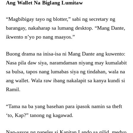
Ang Wallet Na Biglang Lumitaw
“Magbibigay tayo ng blotter,” sabi ng secretary ng
barangay, nakaharap sa lumang desktop. “Mang Dante,
ikwento n’yo po nang maayos.”
Buong drama na inisa-isa ni Mang Dante ang kuwento:
Nasa pila daw siya, naramdaman niyang may kumalabit
sa bulsa, tapos nang lumabas siya ng tindahan, wala na
ang wallet. Wala raw ibang nakalapit sa kanya kundi si
Ramil.
“Tama na ba yang basehan para ipasok namin sa theft
‘to, Kap?” tanong ng kagawad.
Nag-aayos ng papeles si Kapitan Lando sa gilid, medyo