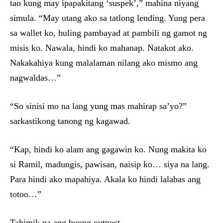
tao kung may ipapakitang ‘suspek’,” mahina niyang
simula. “May utang ako sa tatlong lending. Yung pera
sa wallet ko, huling pambayad at pambili ng gamot ng
misis ko. Nawala, hindi ko mahanap. Natakot ako.
Nakakahiya kung malalaman nilang ako mismo ang
nagwaldas…”
“So sinisi mo na lang yung mas mahirap sa’yo?”
sarkastikong tanong ng kagawad.
“Kap, hindi ko alam ang gagawin ko. Nung makita ko
si Ramil, madungis, pawisan, naisip ko… siya na lang.
Para hindi ako mapahiya. Akala ko hindi lalabas ang
totoo…”
Tahimik na ang buong outpost.