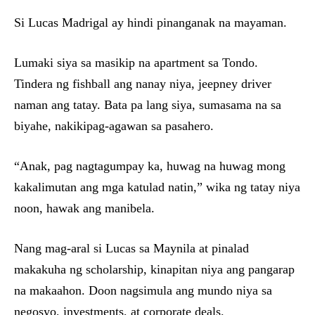
Si Lucas Madrigal ay hindi pinanganak na mayaman.
Lumaki siya sa masikip na apartment sa Tondo.
Tindera ng fishball ang nanay niya, jeepney driver
naman ang tatay. Bata pa lang siya, sumasama na sa
biyahe, nakikipag-agawan sa pasahero.
“Anak, pag nagtagumpay ka, huwag na huwag mong
kakalimutan ang mga katulad natin,” wika ng tatay niya
noon, hawak ang manibela.
Nang mag-aral si Lucas sa Maynila at pinalad
makakuha ng scholarship, kinapitan niya ang pangarap
na makaahon. Doon nagsimula ang mundo niya sa
negosyo, investments, at corporate deals.