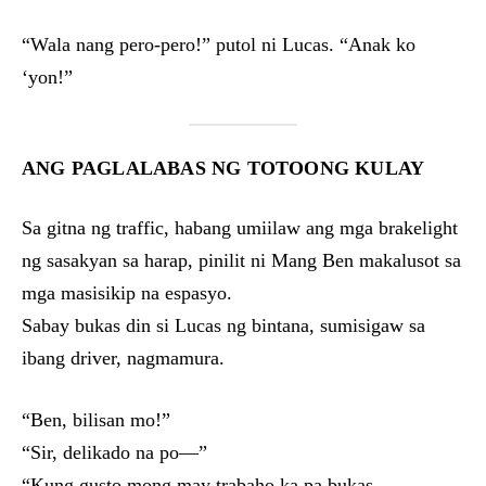
“Wala nang pero-pero!” putol ni Lucas. “Anak ko
‘yon!”
ANG PAGLALABAS NG TOTOONG KULAY
Sa gitna ng traffic, habang umiilaw ang mga brakelight
ng sasakyan sa harap, pinilit ni Mang Ben makalusot sa
mga masisikip na espasyo.
Sabay bukas din si Lucas ng bintana, sumisigaw sa
ibang driver, nagmamura.
“Ben, bilisan mo!”
“Sir, delikado na po—”
“Kung gusto mong may trabaho ka pa bukas,