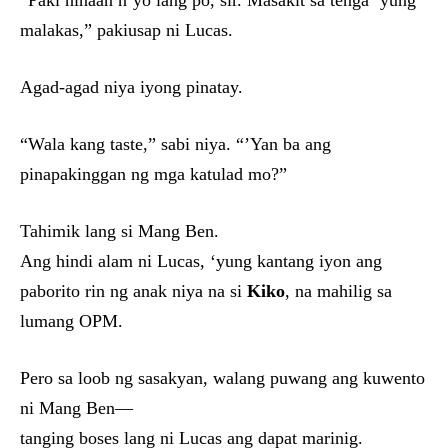
“Paki hinaan n’yo lang po, sir. Masakit sa tenga ‘yung
malakas,” pakiusap ni Lucas.
Agad-agad niya iyong pinatay.
“Wala kang taste,” sabi niya. “’Yan ba ang
pinapakinggan ng mga katulad mo?”
Tahimik lang si Mang Ben.
Ang hindi alam ni Lucas, ‘yung kantang iyon ang
paborito rin ng anak niya na si
Kiko
, na mahilig sa
lumang OPM.
Pero sa loob ng sasakyan, walang puwang ang kuwento
ni Mang Ben—
tanging boses lang ni Lucas ang dapat marinig.