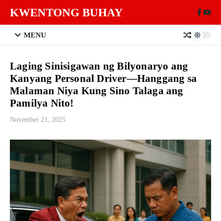
Skip to content
KWENTONG BUHAY
MENU
Laging Sinisigawan ng Bilyonaryo ang
Kanyang Personal Driver—Hanggang sa
Malaman Niya Kung Sino Talaga ang
Pamilya Nito!
November 21, 2025