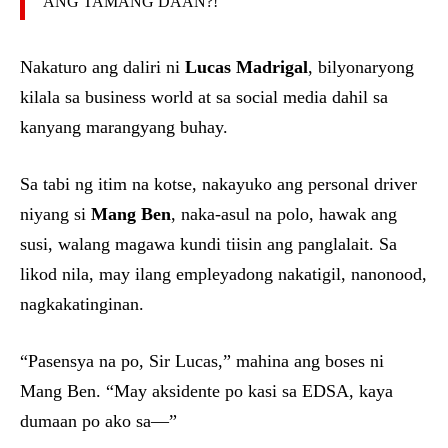
ANG TAMANG DAAN?!”
Nakaturo ang daliri ni
Lucas Madrigal
, bilyonaryong
kilala sa business world at sa social media dahil sa
kanyang marangyang buhay.
Sa tabi ng itim na kotse, nakayuko ang personal driver
niyang si
Mang Ben
, naka-asul na polo, hawak ang
susi, walang magawa kundi tiisin ang panglalait. Sa
likod nila, may ilang empleyadong nakatigil, nanonood,
nagkakatinginan.
“Pasensya na po, Sir Lucas,” mahina ang boses ni
Mang Ben. “May aksidente po kasi sa EDSA, kaya
dumaan po ako sa—”