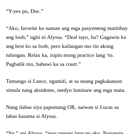
“Y-yes po, Doc.”
“Ako, favorite ko naman ang mga pasyenteng matitibay
ang loob,” ngiti ni Alyssa. “Deal tayo, ha? Gagawin ko
ang best ko sa loob, pero kailangan mo rin akong
tulungan. Relax ka, isipin mong practice lang ‘to.
Pagbalik mo, babawi ka sa court.”
Tumango si Lance, ngumiti, at sa unang pagkakataon
simula nang aksidente, medyo luminaw ang mga mata.
Nang ilabas siya papuntang OR, naiwan si Lucas sa
labas kasama si Alyssa.
“Sir,” ani Alyssa, “may tanong lang po ako. Napansin