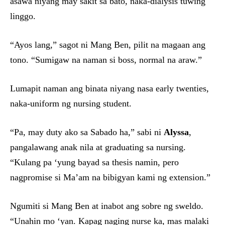
asawa niyang may sakit sa bato, naka-dialysis tuwing
linggo.
“Ayos lang,” sagot ni Mang Ben, pilit na magaan ang
tono. “Sumigaw na naman si boss, normal na araw.”
Lumapit naman ang binata niyang nasa early twenties,
naka-uniform ng nursing student.
“Pa, may duty ako sa Sabado ha,” sabi ni
Alyssa
,
pangalawang anak nila at graduating sa nursing.
“Kulang pa ‘yung bayad sa thesis namin, pero
nagpromise si Ma’am na bibigyan kami ng extension.”
Ngumiti si Mang Ben at inabot ang sobre ng sweldo.
“Unahin mo ‘yan. Kapag naging nurse ka, mas malaki