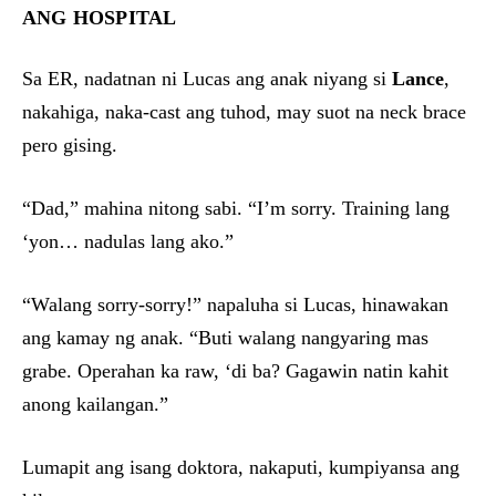
ANG HOSPITAL
Sa ER, nadatnan ni Lucas ang anak niyang si
Lance
,
nakahiga, naka-cast ang tuhod, may suot na neck brace
pero gising.
“Dad,” mahina nitong sabi. “I’m sorry. Training lang
‘yon… nadulas lang ako.”
“Walang sorry-sorry!” napaluha si Lucas, hinawakan
ang kamay ng anak. “Buti walang nangyaring mas
grabe. Operahan ka raw, ‘di ba? Gagawin natin kahit
anong kailangan.”
Lumapit ang isang doktora, nakaputi, kumpiyansa ang