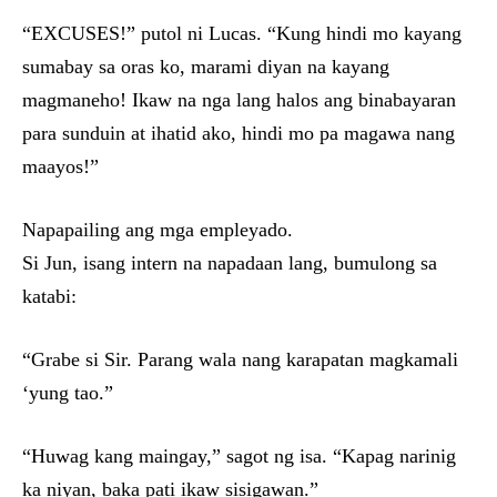
“EXCUSES!” putol ni Lucas. “Kung hindi mo kayang
sumabay sa oras ko, marami diyan na kayang
magmaneho! Ikaw na nga lang halos ang binabayaran
para sunduin at ihatid ako, hindi mo pa magawa nang
maayos!”
Napapailing ang mga empleyado.
Si Jun, isang intern na napadaan lang, bumulong sa
katabi:
“Grabe si Sir. Parang wala nang karapatan magkamali
‘yung tao.”
“Huwag kang maingay,” sagot ng isa. “Kapag narinig
ka niyan, baka pati ikaw sisigawan.”