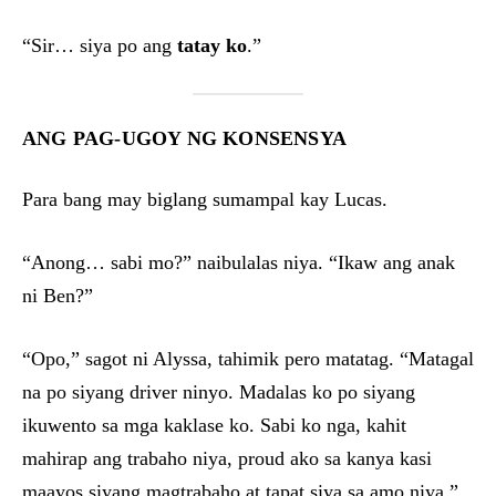
“Sir… siya po ang
tatay ko
.”
ANG PAG-UGOY NG KONSENSYA
Para bang may biglang sumampal kay Lucas.
“Anong… sabi mo?” naibulalas niya. “Ikaw ang anak
ni Ben?”
“Opo,” sagot ni Alyssa, tahimik pero matatag. “Matagal
na po siyang driver ninyo. Madalas ko po siyang
ikuwento sa mga kaklase ko. Sabi ko nga, kahit
mahirap ang trabaho niya, proud ako sa kanya kasi
maayos siyang magtrabaho at tapat siya sa amo niya.”