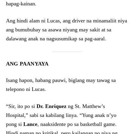
hapag-kainan.
Ang hindi alam ni Lucas, ang driver na minamaliit niya
ang bumubuhay sa asawa niyang may sakit at sa
dalawang anak na nagsusumikap sa pag-aaral.
ANG PAANYAYA
Isang hapon, habang pauwi, biglang may tawag sa
telepono ni Lucas.
“Sir, ito po si
Dr. Enriquez
ng St. Matthew’s
Hospital,” sabi sa kabilang linya. “Yung anak n’yo
pong si
Lance
, naaksidente po sa basketball game.
Hindi naman po kritikal, pero kailangan po niya ng