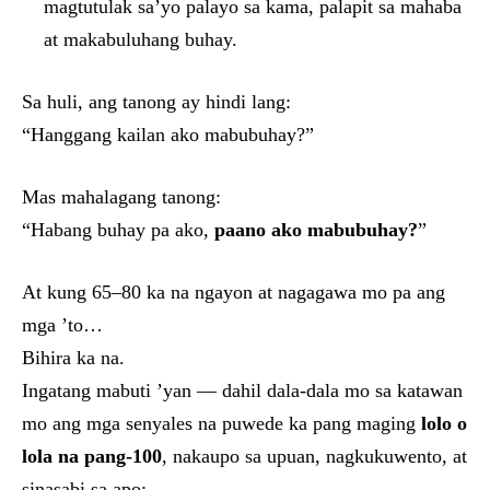
magtutulak sa’yo palayo sa kama, palapit sa mahaba
at makabuluhang buhay.
Sa huli, ang tanong ay hindi lang:
“Hanggang kailan ako mabubuhay?”
Mas mahalagang tanong:
“Habang buhay pa ako,
paano ako mabubuhay?
”
At kung 65–80 ka na ngayon at nagagawa mo pa ang
mga ’to…
Bihira ka na.
Ingatang mabuti ’yan — dahil dala-dala mo sa katawan
mo ang mga senyales na puwede ka pang maging
lolo o
lola na pang-100
, nakaupo sa upuan, nagkukuwento, at
sinasabi sa apo: