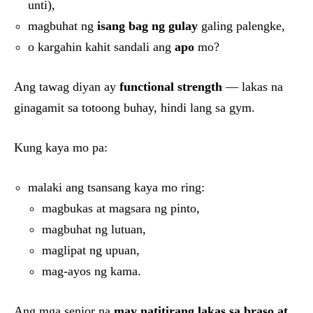
unti),
magbuhat ng
isang bag ng gulay
galing palengke,
o kargahin kahit sandali ang
apo
mo?
Ang tawag diyan ay
functional strength
— lakas na
ginagamit sa totoong buhay, hindi lang sa gym.
Kung kaya mo pa:
malaki ang tsansang kaya mo ring:
magbukas at magsara ng pinto,
magbuhat ng lutuan,
maglipat ng upuan,
mag-ayos ng kama.
Ang mga senior na
may natitirang lakas sa braso at