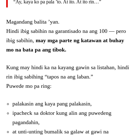
“Ay, kaya ko pa pala ’to. At ito. At ito rin…”
Magandang balita ’yan.
Hindi ibig sabihin na garantisado na ang 100 — pero
ibig sabihin,
may mga parte ng katawan at buhay
mo na bata pa ang tibok.
Kung may hindi ka na kayang gawin sa listahan, hindi
rin ibig sabihing “tapos na ang laban.”
Puwede mo pa ring:
palakasin ang kaya pang palakasin,
ipacheck sa doktor kung alin ang puwedeng
pagandahin,
at unti-unting bumalik sa galaw at gawi na