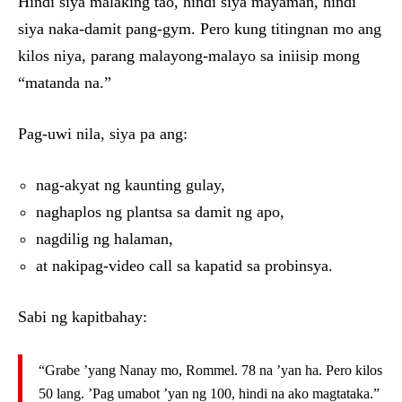
Hindi siya malaking tao, hindi siya mayaman, hindi
siya naka-damit pang-gym. Pero kung titingnan mo ang
kilos niya, parang malayong-malayo sa iniisip mong
“matanda na.”
Pag-uwi nila, siya pa ang:
nag-akyat ng kaunting gulay,
naghaplos ng plantsa sa damit ng apo,
nagdilig ng halaman,
at nakipag-video call sa kapatid sa probinsya.
Sabi ng kapitbahay:
“Grabe ’yang Nanay mo, Rommel. 78 na ’yan ha. Pero kilos
50 lang. ’Pag umabot ’yan ng 100, hindi na ako magtataka.”