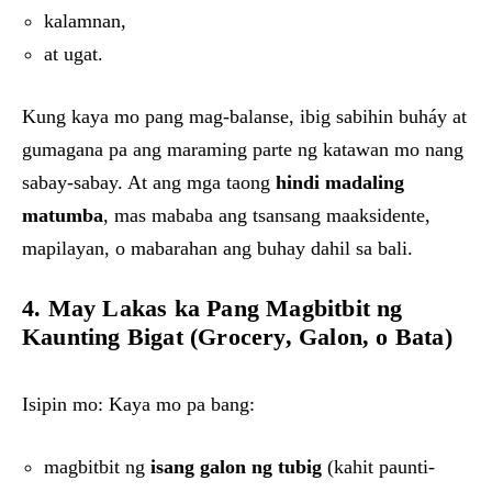
kalamnan,
at ugat.
Kung kaya mo pang mag-balanse, ibig sabihin buháy at
gumagana pa ang maraming parte ng katawan mo nang
sabay-sabay. At ang mga taong
hindi madaling
matumba
, mas mababa ang tsansang maaksidente,
mapilayan, o mabarahan ang buhay dahil sa bali.
4. May Lakas ka Pang Magbitbit ng
Kaunting Bigat (Grocery, Galon, o Bata)
Isipin mo: Kaya mo pa bang:
magbitbit ng
isang galon ng tubig
(kahit paunti-