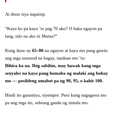
At doon siya napaisip.
“Kaya ko pa kaya ’to pag 70 ako? O baka ngayon pa
lang, talo na ako ni Mama?”
Kung ikaw ay
65–80
na ngayon at kaya mo pang gawin
ang mga susunod na bagay, tandaan mo ’to:
Bihira ka na. Ibig sabihin, may hawak kang mga
senyales na kaya pang humaba ng malaki ang buhay
mo — posibleng umabot pa ng 90, 95, o kahit 100.
Hindi ito garantiya, siyempre. Pero kung nagagawa mo
pa ang mga ito, sobrang ganda ng simula mo.