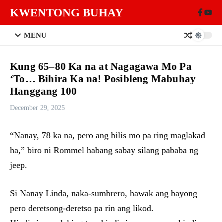
Skip to content
KWENTONG BUHAY
MENU
Kung 65–80 Ka na at Nagagawa Mo Pa
‘To… Bihira Ka na! Posibleng Mabuhay
Hanggang 100
December 29, 2025
“Nanay, 78 ka na, pero ang bilis mo pa ring maglakad
ha,” biro ni Rommel habang sabay silang pababa ng
jeep.
Si Nanay Linda, naka-sumbrero, hawak ang bayong
pero deretsong-deretso pa rin ang likod.