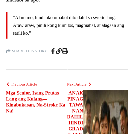
“Alam mo, hindi ako umabot dito dahil sa swerte lang.
Araw-araw, pinili kong kumilos, magmahal, at alagaan ang
sarili ko.”
SHARE THIS STORY
Previous Article
Next Article
Mga Senior, Isang Prutas
ANAK
Lang ang Kulang—
PINAG
Kinabukasan, Na-Stroke Ka
TAWA
Na!
NAN
DAHIL
HINDI
GRAD