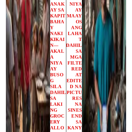
ANAK
NIYA
AY SA
AY
KAPIT
MAAY
BAHA
OS
Y
ANG
NAKI
LAHA
KIKAI
T
N—
DAHIL
AKAL
SA
A
MGA
NIYA
FILTE
AY
RED
BUSO
AT
G
EDITE
SILA
D NA
DAHIL
PICTU
SA
RES
LAKI
NA
NG
SINES
GROC
END
ERY
SA
ALLO
KANY