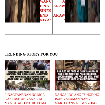
WANC
A
E NA
ARAW
SINES
-
END
ARAW
NIYA!
!
TRENDING STORY FOR YOU
PINAGTAWANAN NG MGA
NANGALOG ANG TUHOD NG
KAKLASE ANG ANAK NG
ISANG SEAMAN NANG
MAGTATAHO DAHIL LUMA
MAKITA ANG NEGOSYONG