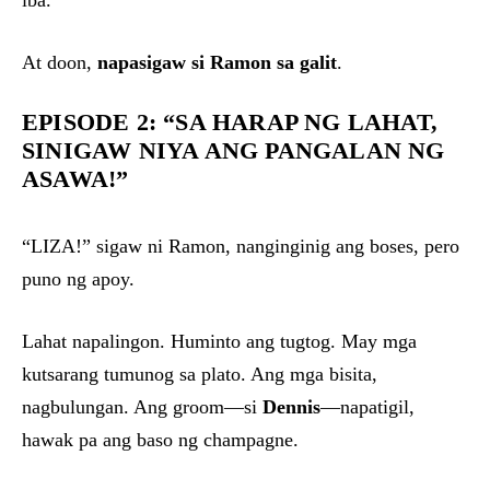
iba.
At doon,
napasigaw si Ramon sa galit
.
EPISODE 2: “SA HARAP NG LAHAT,
SINIGAW NIYA ANG PANGALAN NG
ASAWA!”
“LIZA!” sigaw ni Ramon, nanginginig ang boses, pero
puno ng apoy.
Lahat napalingon. Huminto ang tugtog. May mga
kutsarang tumunog sa plato. Ang mga bisita,
nagbulungan. Ang groom—si
Dennis
—napatigil,
hawak pa ang baso ng champagne.