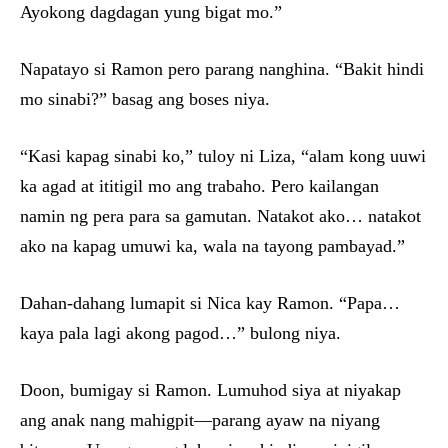
Ayokong dagdagan yung bigat mo.”
Napatayo si Ramon pero parang nanghina. “Bakit hindi
mo sinabi?” basag ang boses niya.
“Kasi kapag sinabi ko,” tuloy ni Liza, “alam kong uuwi
ka agad at ititigil mo ang trabaho. Pero kailangan
namin ng pera para sa gamutan. Natakot ako… natakot
ako na kapag umuwi ka, wala na tayong pambayad.”
Dahan-dahang lumapit si Nica kay Ramon. “Papa…
kaya pala lagi akong pagod…” bulong niya.
Doon, bumigay si Ramon. Lumuhod siya at niyakap
ang anak nang mahigpit—parang ayaw na niyang