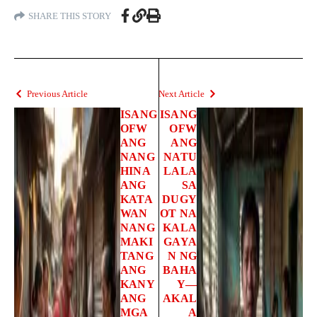
SHARE THIS STORY
Previous Article
Next Article
ISANG
ISANG
OFW
OFW
ANG
ANG
NANG
NATU
HINA
LALA
ANG
SA
KATA
DUGY
WAN
OT NA
NANG
KALA
MAKI
GAYA
TANG
N NG
ANG
BAHA
KANY
Y—
ANG
AKAL
MGA
A