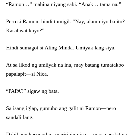
“Ramon…” mahina niyang sabi. “Anak… tama na.”
Pero si Ramon, hindi tumigil. “Nay, alam niyo ba ito?
Kasabwat kayo?”
Hindi sumagot si Aling Minda. Umiyak lang siya.
At sa likod ng umiiyak na ina, may batang tumatakbo
papalapit—si Nica.
“PAPA?” sigaw ng bata.
Sa isang iglap, gumuho ang galit ni Ramon—pero
sandali lang.
Dahil ang kasunod na maririnig niya… mas masakit pa