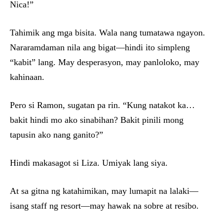
Nica!”
Tahimik ang mga bisita. Wala nang tumatawa ngayon.
Nararamdaman nila ang bigat—hindi ito simpleng
“kabit” lang. May desperasyon, may panloloko, may
kahinaan.
Pero si Ramon, sugatan pa rin. “Kung natakot ka…
bakit hindi mo ako sinabihan? Bakit pinili mong
tapusin ako nang ganito?”
Hindi makasagot si Liza. Umiyak lang siya.
At sa gitna ng katahimikan, may lumapit na lalaki—
isang staff ng resort—may hawak na sobre at resibo.