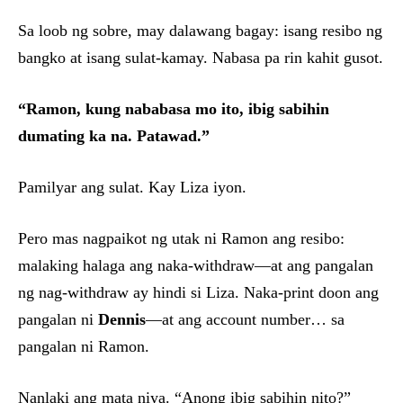
Sa loob ng sobre, may dalawang bagay: isang resibo ng
bangko at isang sulat-kamay. Nabasa pa rin kahit gusot.
“Ramon, kung nababasa mo ito, ibig sabihin
dumating ka na. Patawad.”
Pamilyar ang sulat. Kay Liza iyon.
Pero mas nagpaikot ng utak ni Ramon ang resibo:
malaking halaga ang naka-withdraw—at ang pangalan
ng nag-withdraw ay hindi si Liza. Naka-print doon ang
pangalan ni
Dennis
—at ang account number… sa
pangalan ni Ramon.
Nanlaki ang mata niya. “Anong ibig sabihin nito?”