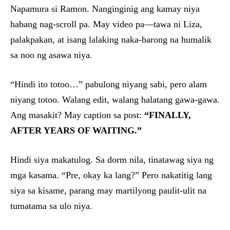
Napamura si Ramon. Nanginginig ang kamay niya
habang nag-scroll pa. May video pa—tawa ni Liza,
palakpakan, at isang lalaking naka-barong na humalik
sa noo ng asawa niya.
“Hindi ito totoo…” pabulong niyang sabi, pero alam
niyang totoo. Walang edit, walang halatang gawa-gawa.
Ang masakit? May caption sa post:
“FINALLY,
AFTER YEARS OF WAITING.”
Hindi siya makatulog. Sa dorm nila, tinatawag siya ng
mga kasama. “Pre, okay ka lang?” Pero nakatitig lang
siya sa kisame, parang may martilyong paulit-ulit na
tumatama sa ulo niya.