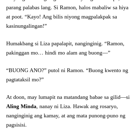
parang palabas lang. Si Ramon, halos mabaliw sa hiya
at poot. “Kayo! Ang bilis niyong magpalakpak sa
kasinungalingan!”
Humakbang si Liza papalapit, nanginginig. “Ramon,
pakinggan mo… hindi mo alam ang buong—”
“BUONG ANO?” putol ni Ramon. “Buong kwento ng
pagtataksil mo?”
At doon, may lumapit na matandang babae sa gilid—si
Aling Minda
, nanay ni Liza. Hawak ang rosaryo,
nanginginig ang kamay, at ang mata punong-puno ng
pagsisisi.