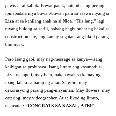
pawis at alikabok. Bawat patak, katumbas ng perang
ipinapadala niya buwan-buwan para sa asawa niyang si
Liza
at sa kanilang anak na si
Nica
. “Tiis lang,” lagi
niyang bulong sa sarili, habang nagbubuhat ng bakal sa
construction site, ang kamay sugatan, ang likod parang
binibiyak.
Pero isang gabi, may nag-message sa kanya—isang
kaibigan sa probinsya. Isang litrato ang kasunod: si
Liza, nakaputi, may belo, nakahawak sa kamay ng
ibang lalaki sa harap ng altar. Sa gilid, may
dekorasyong parang pang-mayaman. May flowers, may
catering, may videographer. At sa likod ng litrato,
nakasulat:
“CONGRATS SA KASAL, ATE!”