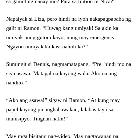
sa gamot ng nanay mo? Para sa tuition ni Nica?”
Napaiyak si Liza, pero hindi na iyon nakapagpababa ng
galit ni Ramon. “Huwag kang umiyak! Sa akin ka
umiyak nung gutom kayo, nung may emergency.
Ngayon umiiyak ka kasi nahuli ka?”
Sumingit si Dennis, nagmamatapang. “Pre, hindi mo na
siya asawa. Matagal na kayong wala. Ako na ang
nandito.”
“Ako ang asawa!” sigaw ni Ramon. “At kung may
papel kayong pinanghahawakan, lalabas tayo sa
munisipyo. Tingnan natin!”
May mga bisitang nag-video. May nagtawanan pa,