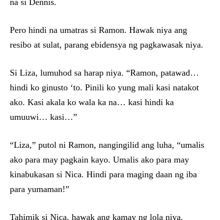
na si Dennis.
Pero hindi na umatras si Ramon. Hawak niya ang
resibo at sulat, parang ebidensya ng pagkawasak niya.
Si Liza, lumuhod sa harap niya. “Ramon, patawad…
hindi ko ginusto ‘to. Pinili ko yung mali kasi natakot
ako. Kasi akala ko wala ka na… kasi hindi ka
umuuwi… kasi…”
“Liza,” putol ni Ramon, nangingilid ang luha, “umalis
ako para may pagkain kayo. Umalis ako para may
kinabukasan si Nica. Hindi para maging daan ng iba
para yumaman!”
Tahimik si Nica, hawak ang kamay ng lola niya.