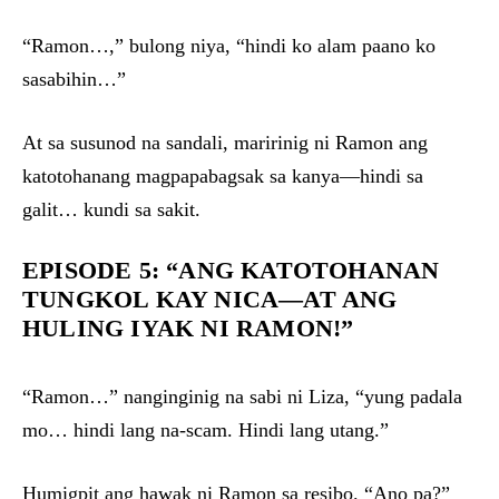
“Ramon…,” bulong niya, “hindi ko alam paano ko
sasabihin…”
At sa susunod na sandali, maririnig ni Ramon ang
katotohanang magpapabagsak sa kanya—hindi sa
galit… kundi sa sakit.
EPISODE 5: “ANG KATOTOHANAN
TUNGKOL KAY NICA—AT ANG
HULING IYAK NI RAMON!”
“Ramon…” nanginginig na sabi ni Liza, “yung padala
mo… hindi lang na-scam. Hindi lang utang.”
Humigpit ang hawak ni Ramon sa resibo. “Ano pa?”