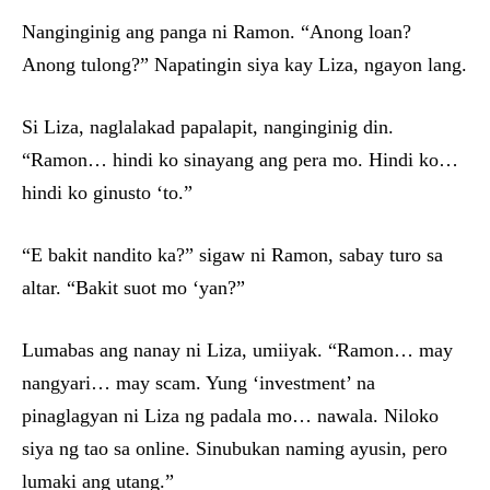
Nanginginig ang panga ni Ramon. “Anong loan?
Anong tulong?” Napatingin siya kay Liza, ngayon lang.
Si Liza, naglalakad papalapit, nanginginig din.
“Ramon… hindi ko sinayang ang pera mo. Hindi ko…
hindi ko ginusto ‘to.”
“E bakit nandito ka?” sigaw ni Ramon, sabay turo sa
altar. “Bakit suot mo ‘yan?”
Lumabas ang nanay ni Liza, umiiyak. “Ramon… may
nangyari… may scam. Yung ‘investment’ na
pinaglagyan ni Liza ng padala mo… nawala. Niloko
siya ng tao sa online. Sinubukan naming ayusin, pero
lumaki ang utang.”