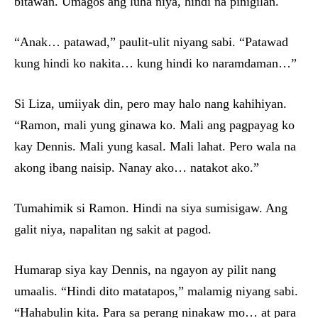
bitawan. Umagos ang luha niya, hindi na pinigilan.
“Anak… patawad,” paulit-ulit niyang sabi. “Patawad
kung hindi ko nakita… kung hindi ko naramdaman…”
Si Liza, umiiyak din, pero may halo nang kahihiyan.
“Ramon, mali yung ginawa ko. Mali ang pagpayag ko
kay Dennis. Mali yung kasal. Mali lahat. Pero wala na
akong ibang naisip. Nanay ako… natakot ako.”
Tumahimik si Ramon. Hindi na siya sumisigaw. Ang
galit niya, napalitan ng sakit at pagod.
Humarap siya kay Dennis, na ngayon ay pilit nang
umaalis. “Hindi dito matatapos,” malamig niyang sabi.
“Hahabulin kita. Para sa perang ninakaw mo… at para