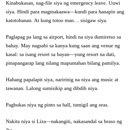
Kinabukasan, nag-file siya ng emergency leave. Uuwi
siya. Hindi para magmakaawa—kundi para hanapin ang
katotohanan. At kung totoo man… sisigaw siya.
Paglapag pa lang sa airport, hindi na siya dumiretso sa
bahay. May nagsabi sa kanya kung saan ang venue ng
kasal: sa isang resort sa bayan—yung resort na dati,
pinapangarap lang nilang mapuntahan bilang pamilya.
Habang papalapit siya, naririnig na niya ang music at
tawanan. Lalong sumisikip ang dibdib niya.
Pagbukas niya ng pinto sa hall, tumigil ang oras.
Nakita niya si Liza—nakangiti, nakasandal sa braso ng