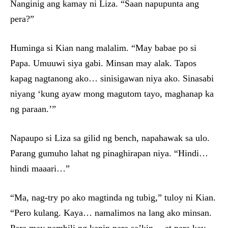
Nanginig ang kamay ni Liza. “Saan napupunta ang
pera?”
Huminga si Kian nang malalim. “May babae po si
Papa. Umuuwi siya gabi. Minsan may alak. Tapos
kapag nagtanong ako… sinisigawan niya ako. Sinasabi
niyang ‘kung ayaw mong magutom tayo, maghanap ka
ng paraan.’”
Napaupo si Liza sa gilid ng bench, napahawak sa ulo.
Parang gumuho lahat ng pinaghirapan niya. “Hindi…
hindi maaari…”
“Ma, nag-try po ako magtinda ng tubig,” tuloy ni Kian.
“Pero kulang. Kaya… namalimos na lang ako minsan.