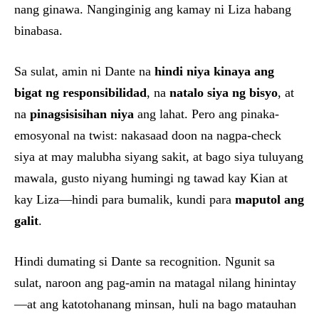
nang ginawa. Nanginginig ang kamay ni Liza habang
binabasa.
Sa sulat, amin ni Dante na
hindi niya kinaya ang
bigat ng responsibilidad
, na
natalo siya ng bisyo
, at
na
pinagsisisihan niya
ang lahat. Pero ang pinaka-
emosyonal na twist: nakasaad doon na nagpa-check
siya at may malubha siyang sakit, at bago siya tuluyang
mawala, gusto niyang humingi ng tawad kay Kian at
kay Liza—hindi para bumalik, kundi para
maputol ang
galit
.
Hindi dumating si Dante sa recognition. Ngunit sa
sulat, naroon ang pag-amin na matagal nilang hinintay
—at ang katotohanang minsan, huli na bago matauhan