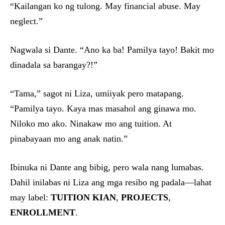
“Kailangan ko ng tulong. May financial abuse. May
neglect.”
Nagwala si Dante. “Ano ka ba! Pamilya tayo! Bakit mo
dinadala sa barangay?!”
“Tama,” sagot ni Liza, umiiyak pero matapang.
“Pamilya tayo. Kaya mas masahol ang ginawa mo.
Niloko mo ako. Ninakaw mo ang tuition. At
pinabayaan mo ang anak natin.”
Ibinuka ni Dante ang bibig, pero wala nang lumabas.
Dahil inilabas ni Liza ang mga resibo ng padala—lahat
may label:
TUITION KIAN
,
PROJECTS
,
ENROLLMENT
.