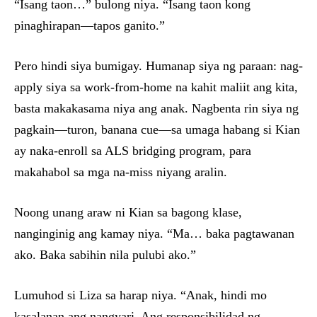
“Isang taon…” bulong niya. “Isang taon kong
pinaghirapan—tapos ganito.”
Pero hindi siya bumigay. Humanap siya ng paraan: nag-
apply siya sa work-from-home na kahit maliit ang kita,
basta makakasama niya ang anak. Nagbenta rin siya ng
pagkain—turon, banana cue—sa umaga habang si Kian
ay naka-enroll sa ALS bridging program, para
makahabol sa mga na-miss niyang aralin.
Noong unang araw ni Kian sa bagong klase,
nanginginig ang kamay niya. “Ma… baka pagtawanan
ako. Baka sabihin nila pulubi ako.”
Lumuhod si Liza sa harap niya. “Anak, hindi mo
kasalanan ang nangyari. Ang responsibilidad ng