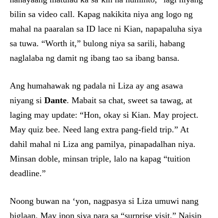
bilin sa video call. Kapag nakikita niya ang logo ng
mahal na paaralan sa ID lace ni Kian, napapaluha siya
sa tuwa. “Worth it,” bulong niya sa sarili, habang
naglalaba ng damit ng ibang tao sa ibang bansa.
Ang humahawak ng padala ni Liza ay ang asawa
niyang si
Dante
. Mabait sa chat, sweet sa tawag, at
laging may update: “Hon, okay si Kian. May project.
May quiz bee. Need lang extra pang-field trip.” At
dahil mahal ni Liza ang pamilya, pinapadalhan niya.
Minsan doble, minsan triple, lalo na kapag “tuition
deadline.”
Noong buwan na ‘yon, nagpasya si Liza umuwi nang
biglaan. May ipon siya para sa “surprise visit.” Naisip