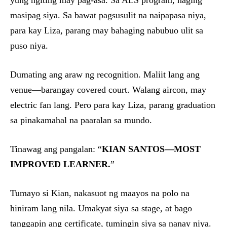
yung ngiting may pag-asa. Sa ALS program, naging
masipag siya. Sa bawat pagsusulit na naipapasa niya,
para kay Liza, parang may bahaging nabubuo ulit sa
puso niya.
Dumating ang araw ng recognition. Maliit lang ang
venue—barangay covered court. Walang aircon, may
electric fan lang. Pero para kay Liza, parang graduation
sa pinakamahal na paaralan sa mundo.
Tinawag ang pangalan: “
KIAN SANTOS—MOST
IMPROVED LEARNER.
”
Tumayo si Kian, nakasuot ng maayos na polo na
hiniram lang nila. Umakyat siya sa stage, at bago
tanggapin ang certificate, tumingin siya sa nanay niya.