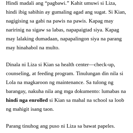
Hindi madali ang “pagbawi.” Kahit umuwi si Liza,
hindi ibig sabihin ay gumaling agad ang sugat. Si Kian,
nagigising sa gabi na pawis na pawis. Kapag may
naririnig na sigaw sa labas, napapaigtad siya. Kapag
may lalaking dumadaan, napapalingon siya na parang
may hinahabol na multo.
Dinala ni Liza si Kian sa health center—check-up,
counseling, at feeding program. Tinulungan din nila si
Lola na magkaroon ng maintenance. Sa tulong ng
barangay, nakuha nila ang mga dokumento: lumabas na
hindi nga enrolled
si Kian sa mahal na school sa loob
ng mahigit isang taon.
Parang tinuhog ang puso ni Liza sa bawat papeles.