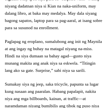
niyang dadatnan niya si Kian na naka-uniform, may
dalang libro, at baka may medalya. May dala siyang
bagong sapatos, laptop para sa pag-aaral, at isang sobre
para sa susunod na enrollment.
Paglapag ng eroplano, sumalubong ang init ng Maynila
at ang ingay ng buhay na matagal niyang na-miss.
Hindi na siya dumaan sa bahay agad—gusto niya
munang makita ang anak niya sa eskwela. “Titingin
lang ako sa gate. Surprise,” sabi niya sa sarili.
Sumakay siya ng jeep, saka tricycle, papunta sa lugar
kung nasaan ang paaralan. Habang papalapit, nakita
niya ang mga billboards, kainan, at traffic—at
naramdaman niyang bumibilis ang tibok ng puso niya