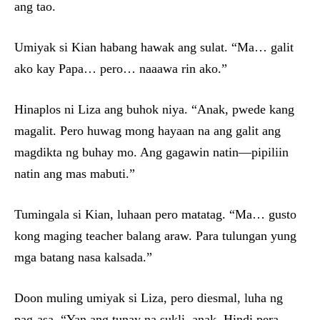
ang tao.
Umiyak si Kian habang hawak ang sulat. “Ma… galit
ako kay Papa… pero… naaawa rin ako.”
Hinaplos ni Liza ang buhok niya. “Anak, pwede kang
magalit. Pero huwag mong hayaan na ang galit ang
magdikta ng buhay mo. Ang gagawin natin—pipiliin
natin ang mas mabuti.”
Tumingala si Kian, luhaan pero matatag. “Ma… gusto
kong maging teacher balang araw. Para tulungan yung
mga batang nasa kalsada.”
Doon muling umiyak si Liza, pero diesmal, luha ng
pag-asa. “Yan ang tunay na sukli, anak. Hindi pera—