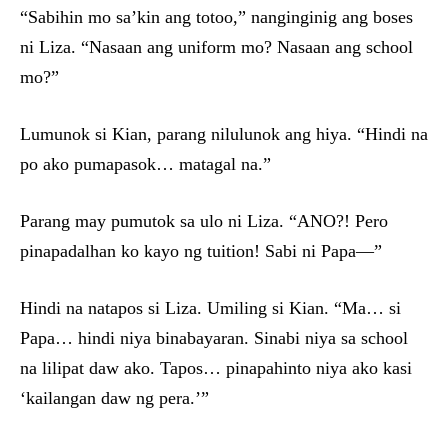
“Sabihin mo sa’kin ang totoo,” nanginginig ang boses
ni Liza. “Nasaan ang uniform mo? Nasaan ang school
mo?”
Lumunok si Kian, parang nilulunok ang hiya. “Hindi na
po ako pumapasok… matagal na.”
Parang may pumutok sa ulo ni Liza. “ANO?! Pero
pinapadalhan ko kayo ng tuition! Sabi ni Papa—”
Hindi na natapos si Liza. Umiling si Kian. “Ma… si
Papa… hindi niya binabayaran. Sinabi niya sa school
na lilipat daw ako. Tapos… pinapahinto niya ako kasi
‘kailangan daw ng pera.’”