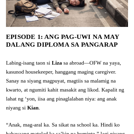
EPISODE 1: ANG PAG-UWI NA MAY
DALANG DIPLOMA SA PANGARAP
Labing-isang taon si
Liza
sa abroad—OFW na yaya,
kasunod housekeeper, hanggang maging caregiver.
Sanay na siyang magpuyat, magtiis sa malamig na
kwarto, at ngumiti kahit masakit ang likod. Kapalit ng
lahat ng ‘yon, iisa ang pinaglalaban niya: ang anak
niyang si
Kian
.
“Anak, mag-aral ka. Sa sikat na school ka. Hindi ko
hahayaang matulad ka sa’kin na huminto,” lagi niyang