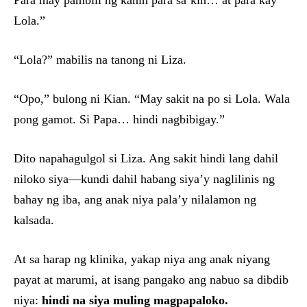
Para may pambili ng kanin para sa’kin… at para kay
Lola.”
“Lola?” mabilis na tanong ni Liza.
“Opo,” bulong ni Kian. “May sakit na po si Lola. Wala
pong gamot. Si Papa… hindi nagbibigay.”
Dito napahagulgol si Liza. Ang sakit hindi lang dahil
niloko siya—kundi dahil habang siya’y naglilinis ng
bahay ng iba, ang anak niya pala’y nilalamon ng
kalsada.
At sa harap ng klinika, yakap niya ang anak niyang
payat at marumi, at isang pangako ang nabuo sa dibdib
niya:
hindi na siya muling magpapaloko.