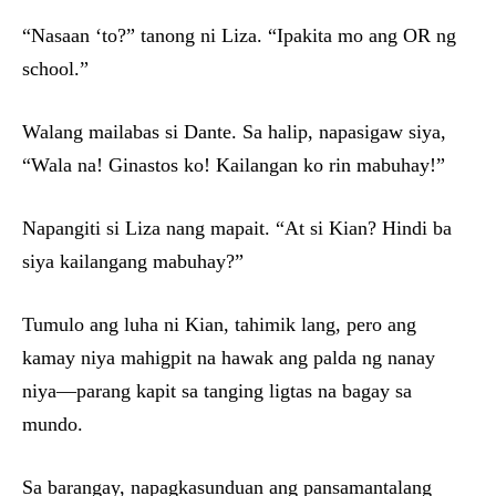
“Nasaan ‘to?” tanong ni Liza. “Ipakita mo ang OR ng
school.”
Walang mailabas si Dante. Sa halip, napasigaw siya,
“Wala na! Ginastos ko! Kailangan ko rin mabuhay!”
Napangiti si Liza nang mapait. “At si Kian? Hindi ba
siya kailangang mabuhay?”
Tumulo ang luha ni Kian, tahimik lang, pero ang
kamay niya mahigpit na hawak ang palda ng nanay
niya—parang kapit sa tanging ligtas na bagay sa
mundo.
Sa barangay, napagkasunduan ang pansamantalang