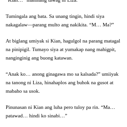
“Kian…” mahinang tawag ni Liza.
Tumingala ang bata. Sa unang tingin, hindi siya
nakagalaw—parang multo ang nakikita. “M… Ma?”
At biglang umiyak si Kian, hagulgol na parang matagal
na pinipigil. Tumayo siya at yumakap nang mahigpit,
nanginginig ang buong katawan.
“Anak ko… anong ginagawa mo sa kalsada?” umiiyak
na tanong ni Liza, hinahaplos ang buhok na gusot at
mabaho sa usok.
Pinunasan ni Kian ang luha pero tuloy pa rin. “Ma…
patawad… hindi ko sinabi…”