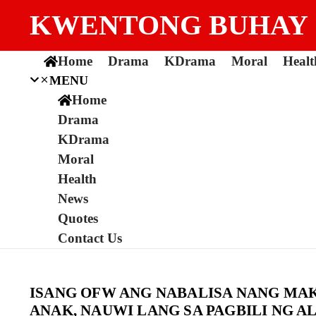
Skip to content
KWENTONG BUHAY
Home
Drama
KDrama
Moral
Healt
MENU
Home
Drama
KDrama
Moral
Health
News
Quotes
Contact Us
ISANG OFW ANG NABALISA NANG MA
ANAK, NAUWI LANG SA PAGBILI NG 