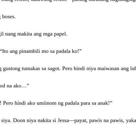
 boses.
il nang makita ang mga papel.
. “Ito ang pinambili mo sa padala ko!”
 gustong tumakas sa sagot. Pero hindi niya maiwasan ang lu
god na ako…”
! Pero hindi ako umiinom ng padala para sa anak!”
siya. Doon niya nakita si Jessa—payat, pawis na pawis, yak