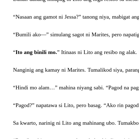
“Nasaan ang gamot ni Jessa?” tanong niya, mabigat ang
“Bumili ako—” simulang sagot ni Marites, pero napatig
“
Ito ang binili mo.
” Itinaas ni Lito ang resibo ng alak
Nanginig ang kamay ni Marites. Tumalikod siya, parang
“Hindi mo alam…” mahina niyang sabi. “Pagod na pa
“Pagod?” napatawa si Lito, pero basag. “Ako rin pagod
Sa kwarto, narinig ni Lito ang mahinang ubo. Tumakbo 