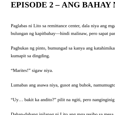
EPISODE 2 –
ANG BAHAY 
Paglabas ni Lito sa remittance center, dala niya ang mg
bulungan ng kapitbahay—hindi malinaw, pero sapat pa
Pagbukas ng pinto, bumungad sa kanya ang katahimika
kumapit sa dingding.
“Marites!” sigaw niya.
Lumabas ang asawa niya, gusot ang buhok, namumugto
“Uy… bakit ka andito?” pilit na ngiti, pero nanginginig
Dahan-dahang inilapag ni Lito ang mga resibo sa mesa