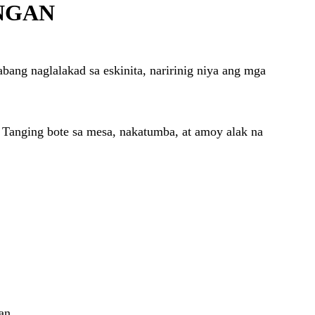
NGAN
abang naglalakad sa eskinita, naririnig niya ang mga
Tanging bote sa mesa, nakatumba, at amoy alak na
an.