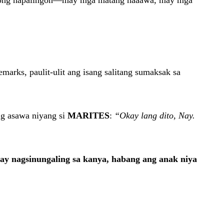
a taong napalingon—may mga matang naaawa, may mga
arks, paulit-ulit ang isang salitang sumaksak sa
g asawa niyang si
MARITES
:
“Okay lang dito, Nay.
ay nagsinungaling sa kanya, habang ang anak niya