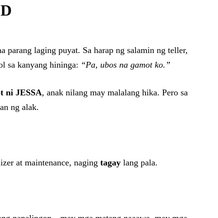
OD
 parang laging puyat. Sa harap ng salamin ng teller,
l sa kanyang hininga:
“Pa, ubos na gamot ko.”
t ni JESSA
, anak nilang may malalang hika. Pero sa
han ng alak.
izer at maintenance, naging
tagay
lang pala.