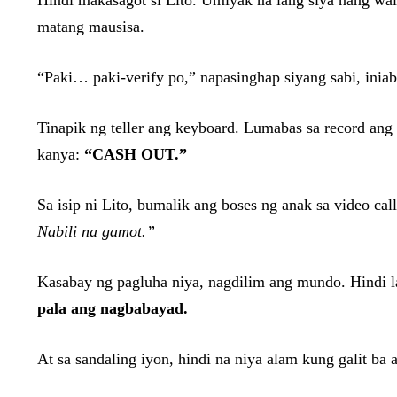
Hindi makasagot si Lito. Umiyak na lang siya nang w
matang mausisa.
“Paki… paki-verify po,” napasinghap siyang sabi, iniab
Tinapik ng teller ang keyboard. Lumabas sa record ang
kanya:
“CASH OUT.”
Sa isip ni Lito, bumalik ang boses ng anak sa video cal
Nabili na gamot.”
Kasabay ng pagluha niya, nagdilim ang mundo. Hindi l
pala ang nagbabayad.
At sa sandaling iyon, hindi na niya alam kung galit ba