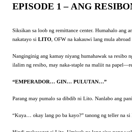
EPISODE 1 –
ANG RESIBO
Siksikan sa loob ng remittance center. Humahalo ang am
nakatayo si
LITO
, OFW na kakauwi lang mula abroad 
Nanginginig ang kamay niyang humahawak sa resibo ng
ilalim ng resibo, may naka-staple na maliit na papel—res
“EMPERADOR… GIN… PULUTAN…”
Parang may pumalo sa dibdib ni Lito. Nanlabo ang pan
“Kuya… okay lang po ba kayo?” tanong ng teller na si