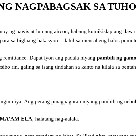
NG NAGPABAGSAK SA TUH
oy ng pawis at lumang aircon, habang kumikislap ang ilaw na
para sa biglaang bakasyon—dahil sa mensaheng halos pumuto
 remittance. Dapat iyon ang padala niyang
pambili ng gamo
ibo rin, galing sa isang tindahan sa kanto na kilala sa benta
ingin niya. Ang perang pinagpaguran niyang pambili ng nebul
MA’AM ELA
, halatang nag-aalala.