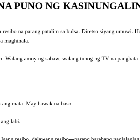
NA PUNO NG KASINUNGALI
a resibo na parang patalim sa bulsa. Diretso siyang umuwi. H
ra maghinala.
n. Walang amoy ng sabaw, walang tunog ng TV na pangbata. 
 ang mata. May hawak na baso.
 ang labi.
. Isang resibo, dalawang resibo—parang barahang naglalaglag