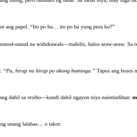
alang tunog, pero ramdam ng lahat. Sa likod niya, may mg
ot ang papel. “Ito po ba… ito po ba yung pera ko?”
 sunod-sunod na withdrawals—mabilis, halos araw-araw. Sa rem
l:
“Pa, hirap na hirap po akong huminga.”
Tapos ang boses n
ang dahil sa resibo—kundi dahil ngayon niya naintindihan:
m
 ang unang lalabas… o takot.