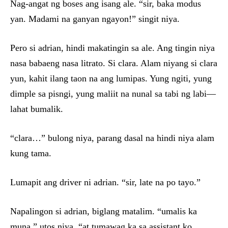
Nag-angat ng boses ang isang ale. “sir, baka modus
yan. Madami na ganyan ngayon!” singit niya.
Pero si adrian, hindi makatingin sa ale. Ang tingin niya
nasa babaeng nasa litrato. Si clara. Alam niyang si clara
yun, kahit ilang taon na ang lumipas. Yung ngiti, yung
dimple sa pisngi, yung maliit na nunal sa tabi ng labi—
lahat bumalik.
“clara…” bulong niya, parang dasal na hindi niya alam
kung tama.
Lumapit ang driver ni adrian. “sir, late na po tayo.”
Napalingon si adrian, biglang matalim. “umalis ka
muna,” utos niya. “at tumawag ka sa assistant ko.