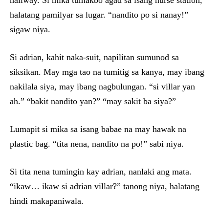
hallway. Si mika tumakbo agad sa isang nurse station,
halatang pamilyar sa lugar. “nandito po si nanay!”
sigaw niya.
Si adrian, kahit naka-suit, napilitan sumunod sa
siksikan. May mga tao na tumitig sa kanya, may ibang
nakilala siya, may ibang nagbulungan. “si villar yan
ah.” “bakit nandito yan?” “may sakit ba siya?”
Lumapit si mika sa isang babae na may hawak na
plastic bag. “tita nena, nandito na po!” sabi niya.
Si tita nena tumingin kay adrian, nanlaki ang mata.
“ikaw… ikaw si adrian villar?” tanong niya, halatang
hindi makapaniwala.