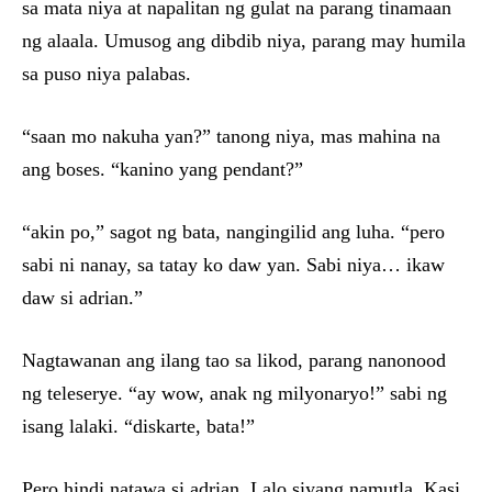
sa mata niya at napalitan ng gulat na parang tinamaan
ng alaala. Umusog ang dibdib niya, parang may humila
sa puso niya palabas.
“saan mo nakuha yan?” tanong niya, mas mahina na
ang boses. “kanino yang pendant?”
“akin po,” sagot ng bata, nangingilid ang luha. “pero
sabi ni nanay, sa tatay ko daw yan. Sabi niya… ikaw
daw si adrian.”
Nagtawanan ang ilang tao sa likod, parang nanonood
ng teleserye. “ay wow, anak ng milyonaryo!” sabi ng
isang lalaki. “diskarte, bata!”
Pero hindi natawa si adrian. Lalo siyang namutla. Kasi