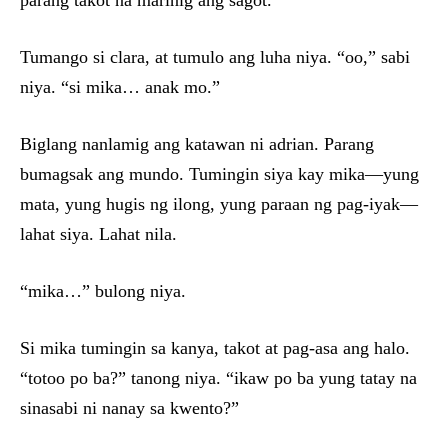
parang takot na marinig ang sagot.
Tumango si clara, at tumulo ang luha niya. “oo,” sabi
niya. “si mika… anak mo.”
Biglang nanlamig ang katawan ni adrian. Parang
bumagsak ang mundo. Tumingin siya kay mika—yung
mata, yung hugis ng ilong, yung paraan ng pag-iyak—
lahat siya. Lahat nila.
“mika…” bulong niya.
Si mika tumingin sa kanya, takot at pag-asa ang halo.
“totoo po ba?” tanong niya. “ikaw po ba yung tatay na
sinasabi ni nanay sa kwento?”