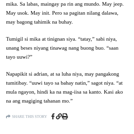
mika. Sa labas, maingay pa rin ang mundo. May jeep.
May usok. May init. Pero sa pagitan nilang dalawa,
may bagong tahimik na buhay.
Tumigil si mika at tinignan siya. “tatay,” sabi niya,
unang beses niyang tinawag nang buong buo. “saan
tayo uuwi?”
Napapikit si adrian, at sa luha niya, may pangakong
tumitibay. “uuwi tayo sa bahay natin,” sagot niya. “at
mula ngayon, hindi ka na mag-iisa sa kanto. Kasi ako
na ang magiging tahanan mo.”
SHARE THIS STORY