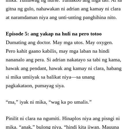
mika. Tumawag ng nurse. Tumakbo ang mga tao. At sa
gitna ng gulo, nahawakan ni adrian ang kamay ni clara
at naramdaman niya ang unti-unting panghihina nito.
Episode 5: ang yakap na huli na pero totoo
Dumating ang doctor. May mga utos. May oxygen.
Pero kahit gaano kabilis, may mga laban na hindi
nananalo ang pera. Si adrian nakatayo sa tabi ng kama,
hawak ang pendant, hawak ang kamay ni clara, habang
si mika umiiyak sa balikat niya—sa unang
pagkakataon, pumayag siya.
“ma,” iyak ni mika, “wag ka po umalis.”
Pinilit ni clara na ngumiti. Hinaplos niya ang pisngi ni
mika. “anak,” bulong niya, “hindi kita iiwan. Mauuna