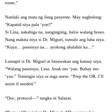
room.”
Nanlaki ang mata ng ilang pasyente. May nagbulong:
“Kapatid niya pala ‘yon?”
Si Lina, nakahiga na, nanginginig, halos walang boses.
Nang makita niya si Dr. Miguel, tumulo ang luha niya.
“Kuya… pasensya na… ayokong abalahin ka…”
Lumapit si Dr. Miguel at hinawakan ang kamay niya.
“Walang pasensya, Lina. Anak mo ‘yan. Buhay mo
‘yan.” Tumingin siya sa mga nurse. “Prep the OR. I’ll
assist if needed.”
“Doc, protocol—” tangka ni Salazar.