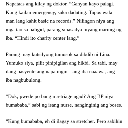
Napataas ang kilay ng doktor. “Ganyan kayo palagi.
Kung kailan emergency, saka dadating. Tapos wala
man lang kahit basic na records.” Nilingon niya ang
mga tao sa paligid, parang sinasadya niyang marinig ng
iba. “Hindi ito charity center lang.”
Parang may kutsilyong tumusok sa dibdib ni Lina.
Yumuko siya, pilit pinipigilan ang hikbi. Sa tabi, may
ilang pasyente ang napatingin—ang iba naaawa, ang
iba nagbubulong.
“Dok, pwede po bang ma-triage agad? Ang BP niya
bumababa,” sabi ng isang nurse, nanginginig ang boses.
“Kung bumababa, eh di ilagay sa stretcher. Pero sabihin