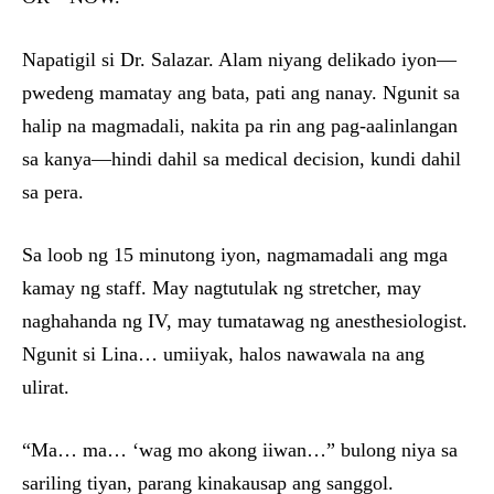
Napatigil si Dr. Salazar. Alam niyang delikado iyon—
pwedeng mamatay ang bata, pati ang nanay. Ngunit sa
halip na magmadali, nakita pa rin ang pag-aalinlangan
sa kanya—hindi dahil sa medical decision, kundi dahil
sa pera.
Sa loob ng 15 minutong iyon, nagmamadali ang mga
kamay ng staff. May nagtutulak ng stretcher, may
naghahanda ng IV, may tumatawag ng anesthesiologist.
Ngunit si Lina… umiiyak, halos nawawala na ang
ulirat.
“Ma… ma… ‘wag mo akong iiwan…” bulong niya sa
sariling tiyan, parang kinakausap ang sanggol.