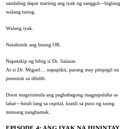
sandaling dapat marinig ang iyak ng sanggol—biglang
walang tunog.
Walang iyak.
Natahimik ang buong OR.
Napatakip ng bibig si Dr. Salazar.
At si Dr. Miguel… napapikit, parang may pinipigil na
pumutok sa dibdib.
Doon magsisimula ang pagbabagong magpapaluha sa
lahat—hindi lang sa ospital, kundi sa puso ng taong
minsang nanghamak.
EPISODE 4: ANG IYAK NA HININTAY