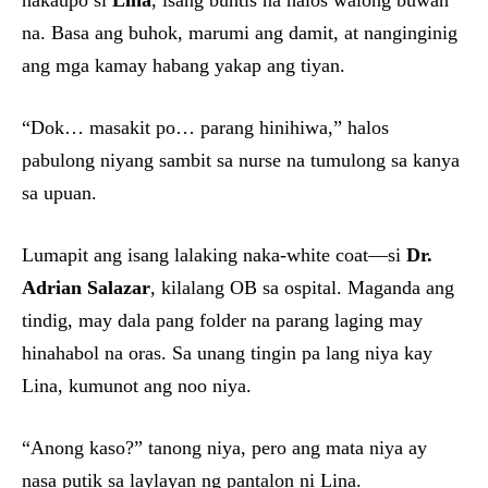
nakaupo si
Lina
, isang buntis na halos walong buwan
na. Basa ang buhok, marumi ang damit, at nanginginig
ang mga kamay habang yakap ang tiyan.
“Dok… masakit po… parang hinihiwa,” halos
pabulong niyang sambit sa nurse na tumulong sa kanya
sa upuan.
Lumapit ang isang lalaking naka-white coat—si
Dr.
Adrian Salazar
, kilalang OB sa ospital. Maganda ang
tindig, may dala pang folder na parang laging may
hinahabol na oras. Sa unang tingin pa lang niya kay
Lina, kumunot ang noo niya.
“Anong kaso?” tanong niya, pero ang mata niya ay
nasa putik sa laylayan ng pantalon ni Lina.