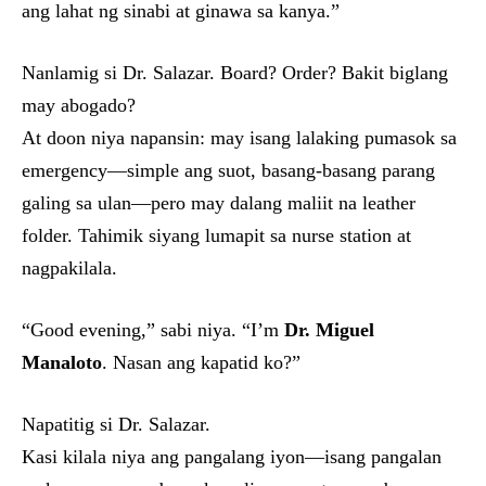
ang lahat ng sinabi at ginawa sa kanya.”
Nanlamig si Dr. Salazar. Board? Order? Bakit biglang
may abogado?
At doon niya napansin: may isang lalaking pumasok sa
emergency—simple ang suot, basang-basang parang
galing sa ulan—pero may dalang maliit na leather
folder. Tahimik siyang lumapit sa nurse station at
nagpakilala.
“Good evening,” sabi niya. “I’m
Dr. Miguel
Manaloto
. Nasan ang kapatid ko?”
Napatitig si Dr. Salazar.
Kasi kilala niya ang pangalang iyon—isang pangalan