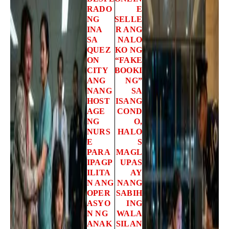
RADO
E
NG
SELLE
INA
R ANG
SA
NALO
QUEZ
KO NG
ON
“FAKE
CITY
BOOKI
ANG
NG”
NANG
SA
HOST
ISANG
AGE
COND
NG
O,
NURS
HALO
E
S
PARA
MAGL
IPAGP
UPAS
ILITA
AY
N ANG
NANG
OPER
SABIH
ASYO
ING
N NG
WALA
ANAK
SILAN