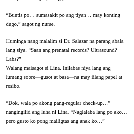
“Buntis po… sumasakit po ang tiyan… may konting
dugo,” sagot ng nurse.
Huminga nang malalim si Dr. Salazar na parang abala
lang siya. “Saan ang prenatal records? Ultrasound?
Labs?”
Walang maisagot si Lina. Inilabas niya lang ang
lumang sobre—gusot at basa—na may iilang papel at
resibo.
“Dok, wala po akong pang-regular check-up…”
nangingilid ang luha ni Lina. “Naglalaba lang po ako…
pero gusto ko pong mailigtas ang anak ko…”