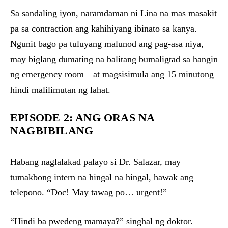
Sa sandaling iyon, naramdaman ni Lina na mas masakit
pa sa contraction ang kahihiyang ibinato sa kanya.
Ngunit bago pa tuluyang malunod ang pag-asa niya,
may biglang dumating na balitang bumaligtad sa hangin
ng emergency room—at magsisimula ang 15 minutong
hindi malilimutan ng lahat.
EPISODE 2: ANG ORAS NA
NAGBIBILANG
Habang naglalakad palayo si Dr. Salazar, may
tumakbong intern na hingal na hingal, hawak ang
telepono. “Doc! May tawag po… urgent!”
“Hindi ba pwedeng mamaya?” singhal ng doktor.