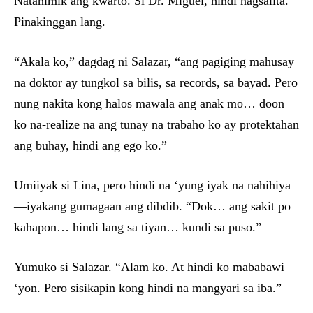
Natahimik ang kwarto. Si Dr. Miguel, hindi nagsalita.
Pinakinggan lang.
“Akala ko,” dagdag ni Salazar, “ang pagiging mahusay
na doktor ay tungkol sa bilis, sa records, sa bayad. Pero
nung nakita kong halos mawala ang anak mo… doon
ko na-realize na ang tunay na trabaho ko ay protektahan
ang buhay, hindi ang ego ko.”
Umiiyak si Lina, pero hindi na ‘yung iyak na nahihiya
—iyakang gumagaan ang dibdib. “Dok… ang sakit po
kahapon… hindi lang sa tiyan… kundi sa puso.”
Yumuko si Salazar. “Alam ko. At hindi ko mababawi
‘yon. Pero sisikapin kong hindi na mangyari sa iba.”