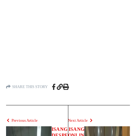
SHARE THIS STORY
Previous Article
Next Article
ISANG
ISANG
DESPE
ONLIN