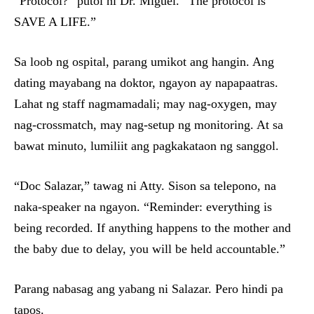
“Protocol?” putol ni Dr. Miguel. “The protocol is
SAVE A LIFE.”
Sa loob ng ospital, parang umikot ang hangin. Ang
dating mayabang na doktor, ngayon ay napapaatras.
Lahat ng staff nagmamadali; may nag-oxygen, may
nag-crossmatch, may nag-setup ng monitoring. At sa
bawat minuto, lumiliit ang pagkakataon ng sanggol.
“Doc Salazar,” tawag ni Atty. Sison sa telepono, na
naka-speaker na ngayon. “Reminder: everything is
being recorded. If anything happens to the mother and
the baby due to delay, you will be held accountable.”
Parang nabasag ang yabang ni Salazar. Pero hindi pa
tapos.