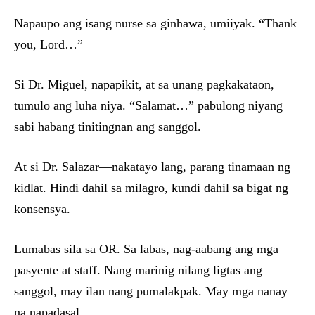
Napaupo ang isang nurse sa ginhawa, umiiyak. “Thank
you, Lord…”
Si Dr. Miguel, napapikit, at sa unang pagkakataon,
tumulo ang luha niya. “Salamat…” pabulong niyang
sabi habang tinitingnan ang sanggol.
At si Dr. Salazar—nakatayo lang, parang tinamaan ng
kidlat. Hindi dahil sa milagro, kundi dahil sa bigat ng
konsensya.
Lumabas sila sa OR. Sa labas, nag-aabang ang mga
pasyente at staff. Nang marinig nilang ligtas ang
sanggol, may ilan nang pumalakpak. May mga nanay
na napadasal.