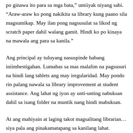
po ginawa ito para sa mga bata,” umiiyak niyang sabi.
“Araw-araw ko pong nakikita sa library kung paano sila
magsumikap. May ilan pong nagsusulat sa likod ng
scratch paper dahil walang gamit. Hindi ko po kinaya
na mawala ang para sa kanila.”
Ang principal ay tuluyang nasuspinde habang
iniimbestigahan. Lumabas sa mas malalim na pagsusuri
na hindi lang tablets ang may iregularidad. May pondo
rin palang nawala sa library improvement at student
assistance. Ang lahat ng iyon ay unti-unting nabuksan
dahil sa isang folder na muntik nang hindi mabuksan.
At ang mahiyain at laging takot magsalitang librarian…
siya pala ang pinakamatapang sa kanilang lahat.