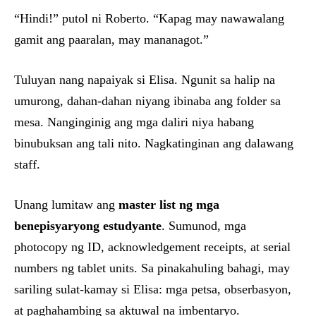
“Hindi!” putol ni Roberto. “Kapag may nawawalang
gamit ang paaralan, may mananagot.”
Tuluyan nang napaiyak si Elisa. Ngunit sa halip na
umurong, dahan-dahan niyang ibinaba ang folder sa
mesa. Nanginginig ang mga daliri niya habang
binubuksan ang tali nito. Nagkatinginan ang dalawang
staff.
Unang lumitaw ang
master list ng mga
benepisyaryong estudyante
. Sumunod, mga
photocopy ng ID, acknowledgement receipts, at serial
numbers ng tablet units. Sa pinakahuling bahagi, may
sariling sulat-kamay si Elisa: mga petsa, obserbasyon,
at paghahambing sa aktuwal na imbentaryo.