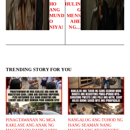
HO
HULIN
ANG
G
MUND
MENS
O
AHE
NIYA!
NG…
TRENDING STORY FOR YOU
PINAGTAWANAN NG MGA
NANGALOG ANG TUHOD NG
KAKLASE ANG ANAK NG
ISANG SEAMAN NANG