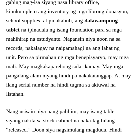
gabing mag-isa siyang nasa library office,
kinukumpleto ang inventory ng mga librong donasyon,
school supplies, at pinakahuli, ang
dalawampung
tablet
na ipinadala ng isang foundation para sa mga
mahihirap na estudyante. Napansin niya noon na sa
records, nakalagay na naipamahagi na ang lahat ng
unit. Pero sa pirmahan ng mga benepisyaryo, may mga
mali. May magkakaparehong sulat-kamay. May mga
pangalang alam niyang hindi pa nakakatanggap. At may
ilang serial number na hindi tugma sa aktuwal na
listahan.
Nang usisain niya nang palihim, may isang tablet
siyang nakita sa stock cabinet na naka-tag bilang
“released.” Doon siya nagsimulang magduda. Hindi