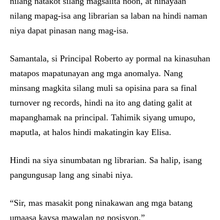
nilang natakot silang magsalita noon, at hinayaan
nilang mapag-isa ang librarian sa laban na hindi naman
niya dapat pinasan nang mag-isa.
Samantala, si Principal Roberto ay pormal na kinasuhan
matapos mapatunayan ang mga anomalya. Nang
minsang magkita silang muli sa opisina para sa final
turnover ng records, hindi na ito ang dating galit at
mapanghamak na principal. Tahimik siyang umupo,
maputla, at halos hindi makatingin kay Elisa.
Hindi na siya sinumbatan ng librarian. Sa halip, isang
pangungusap lang ang sinabi niya.
“Sir, mas masakit pong ninakawan ang mga batang
umaasa kaysa mawalan ng posisyon.”