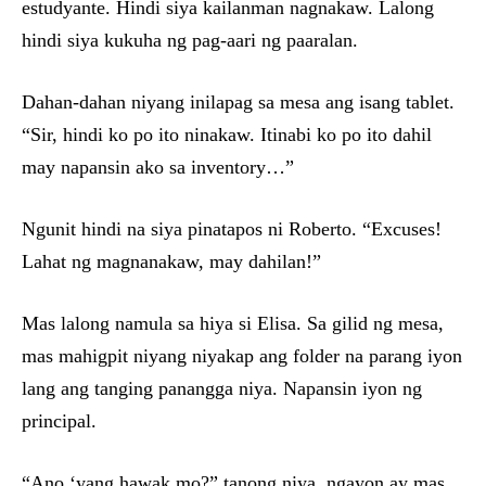
estudyante. Hindi siya kailanman nagnakaw. Lalong
hindi siya kukuha ng pag-aari ng paaralan.
Dahan-dahan niyang inilapag sa mesa ang isang tablet.
“Sir, hindi ko po ito ninakaw. Itinabi ko po ito dahil
may napansin ako sa inventory…”
Ngunit hindi na siya pinatapos ni Roberto. “Excuses!
Lahat ng magnanakaw, may dahilan!”
Mas lalong namula sa hiya si Elisa. Sa gilid ng mesa,
mas mahigpit niyang niyakap ang folder na parang iyon
lang ang tanging panangga niya. Napansin iyon ng
principal.
“Ano ‘yang hawak mo?” tanong niya, ngayon ay mas