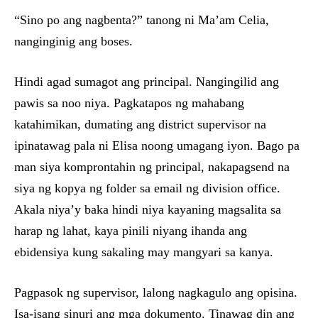
“Sino po ang nagbenta?” tanong ni Ma’am Celia,
nanginginig ang boses.
Hindi agad sumagot ang principal. Nangingilid ang
pawis sa noo niya. Pagkatapos ng mahabang
katahimikan, dumating ang district supervisor na
ipinatawag pala ni Elisa noong umagang iyon. Bago pa
man siya komprontahin ng principal, nakapagsend na
siya ng kopya ng folder sa email ng division office.
Akala niya’y baka hindi niya kayaning magsalita sa
harap ng lahat, kaya pinili niyang ihanda ang
ebidensiya kung sakaling may mangyari sa kanya.
Pagpasok ng supervisor, lalong nagkagulo ang opisina.
Isa-isang sinuri ang mga dokumento. Tinawag din ang