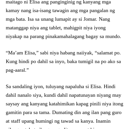
maitago ni Elisa ang panginginig ng kanyang mga
kamay nang isa-isang tawagin ang mga pangalan ng
mga bata. Isa sa unang lumapit ay si Jomar. Nang
matanggap niya ang tablet, mahigpit niya iyong
niyakap na parang pinakamahalagang bagay sa mundo.
“Ma’am Elisa,” sabi niya habang naiiyak, “salamat po.
Kung hindi po dahil sa inyo, baka tumigil na po ako sa
pag-aaral.”
Sa sandaling iyon, tuluyang napaluha si Elisa. Hindi
dahil nanalo siya, kundi dahil napatunayan niyang may
saysay ang kanyang katahimikan kapag pinili niya itong
gamitin para sa tama. Dumating din ang ilan pang guro
at staff upang humingi ng tawad sa kanya. Inamin