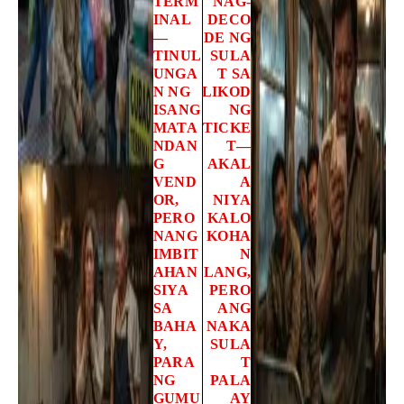
TERM
NAG-
INAL
DECO
—
DE NG
TINUL
SULA
UNGA
T SA
N NG
LIKOD
ISANG
NG
MATA
TICKE
NDAN
T—
G
AKAL
VEND
A
OR,
NIYA
PERO
KALO
NANG
KOHA
IMBIT
N
AHAN
LANG,
SIYA
PERO
SA
ANG
BAHA
NAKA
Y,
SULA
PARA
T
NG
PALA
GUMU
AY