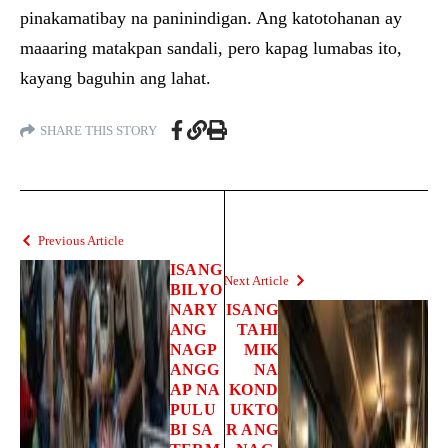
pinakamatibay na paninindigan. Ang katotohanan ay
maaaring matakpan sandali, pero kapag lumabas ito,
kayang baguhin ang lahat.
SHARE THIS STORY
Previous Article
ISANG
Next Article
BILYO
NARY
ISANG
ANG
TAHI
NAGP
MIK
ANGG
NA
AP NA
KOND
PULU
UKTO
BI SA
R ANG