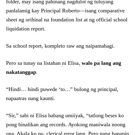
folder, may isang pahinang nagdulot ng tuluyang
panlalamig kay Principal Roberto—isang comparative
sheet ng orihinal na foundation list at ng official school
liquidation report.
Sa school report, kompleto raw ang naipamahagi.
Pero sa tunay na listahan ni Elisa,
walo pa lang ang
nakatanggap
.
“Hindi… hindi puwede ‘to…” bulong ng principal,
napaatras nang kaunti.
“Sir,” sabi ni Elisa habang umiiyak, “tatlong beses ko
pong binalikan ang records. Ayokong maniwala noong
una. Akala ko po, clerical error lang. Pero nang hanapin