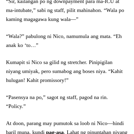
“Sir, kailangan po ng downpayment para ma-ICU at
ma-intubate,” sabi ng staff, pilit mahinahon. “Wala po
kaming magagawa kung wala—”
“Wala?” pabulong ni Nico, namumula ang mata. “Eh
anak ko ‘to…”
Kumapit si Nico sa gilid ng stretcher. Pinipigilan
niyang umiyak, pero sumabog ang boses niya. “Kahit
hulugan! Kahit promissory!”
“Pasensya na po,” sagot ng staff, pagod na rin.
“Policy.”
At doon, parang may pumutok sa loob ni Nico—hindi
baril muna, kundi
pag-asa
. Lahat ng pinuntahan niyang