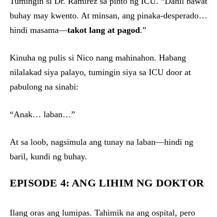
Tumingin si Dr. Ramirez sa pinto ng ICU. “Dahil bawat
buhay may kwento. At minsan, ang pinaka-desperado…
hindi masama—
takot lang at pagod
.”
Kinuha ng pulis si Nico nang mahinahon. Habang
nilalakad siya palayo, tumingin siya sa ICU door at
pabulong na sinabi:
“Anak… laban…”
At sa loob, nagsimula ang tunay na laban—hindi ng
baril, kundi ng buhay.
EPISODE 4: ANG LIHIM NG DOKTOR
Ilang oras ang lumipas. Tahimik na ang ospital, pero