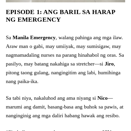
EPISODE 1: ANG BARIL SA HARAP
NG EMERGENCY
Sa
Manila Emergency
, walang pahinga ang mga ilaw.
Araw man o gabi, may umiiyak, may sumisigaw, may
nagmamadaling nurses na parang hinahabol ng oras. Sa
pasilyo, may batang nakahiga sa stretcher—si
Jiro
,
pitong taong gulang, nangingitim ang labi, humihinga
nang paika-ika.
Sa tabi niya, nakaluhod ang ama niyang si
Nico
—
marumi ang damit, basang-basa ang buhok sa pawis, at
nanginginig ang mga daliri habang hawak ang resibo.