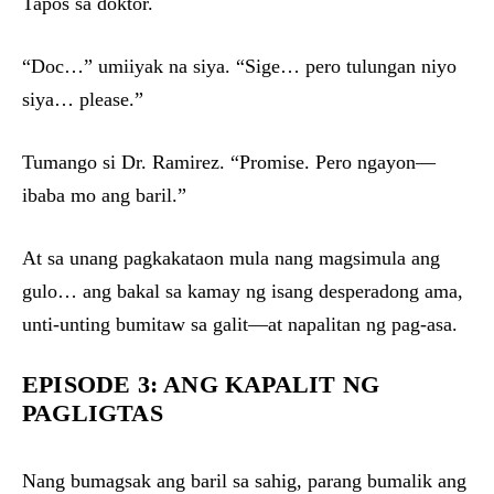
Tapos sa doktor.
“Doc…” umiiyak na siya. “Sige… pero tulungan niyo
siya… please.”
Tumango si Dr. Ramirez. “Promise. Pero ngayon—
ibaba mo ang baril.”
At sa unang pagkakataon mula nang magsimula ang
gulo… ang bakal sa kamay ng isang desperadong ama,
unti-unting bumitaw sa galit—at napalitan ng pag-asa.
EPISODE 3: ANG KAPALIT NG
PAGLIGTAS
Nang bumagsak ang baril sa sahig, parang bumalik ang