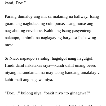
kami, Doc.”
Parang dumaloy ang init sa malamig na hallway. Isang
guard ang naghubad ng coin purse. Isang nurse ang
nag-abot ng envelope. Kahit ang isang pasyenteng
nakaupo, tahimik na naglagay ng barya sa ibabaw ng
mesa.
Si Nico, napaupo sa sahig, hagulgol nang hagulgol.
Hindi dahil nakatakas siya—kundi dahil unang beses
niyang naramdaman na may taong handang umalalay…
kahit mali ang nagawa niya.
“Doc…” bulong niya, “bakit niyo ‘to ginagawa?”