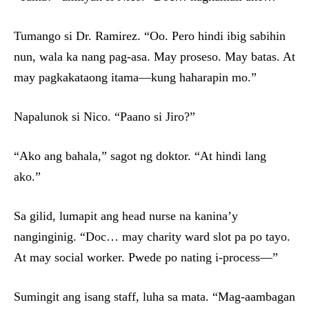
Tumango si Dr. Ramirez. “Oo. Pero hindi ibig sabihin
nun, wala ka nang pag-asa. May proseso. May batas. At
may pagkakataong itama—kung haharapin mo.”
Napalunok si Nico. “Paano si Jiro?”
“Ako ang bahala,” sagot ng doktor. “At hindi lang
ako.”
Sa gilid, lumapit ang head nurse na kanina’y
nanginginig. “Doc… may charity ward slot pa po tayo.
At may social worker. Pwede po nating i-process—”
Sumingit ang isang staff, luha sa mata. “Mag-aambagan