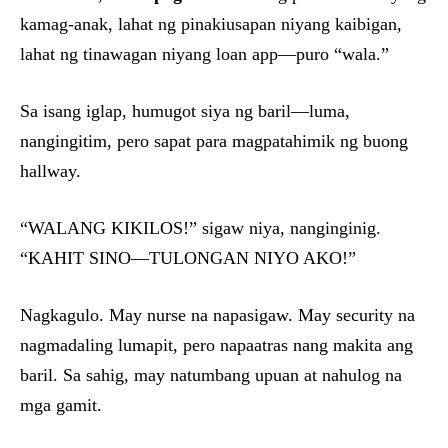
kamag-anak, lahat ng pinakiusapan niyang kaibigan,
lahat ng tinawagan niyang loan app—puro “wala.”
Sa isang iglap, humugot siya ng baril—luma,
nangingitim, pero sapat para magpatahimik ng buong
hallway.
“WALANG KIKILOS!” sigaw niya, nanginginig.
“KAHIT SINO—TULONGAN NIYO AKO!”
Nagkagulo. May nurse na napasigaw. May security na
nagmadaling lumapit, pero napaatras nang makita ang
baril. Sa sahig, may natumbang upuan at nahulog na
mga gamit.