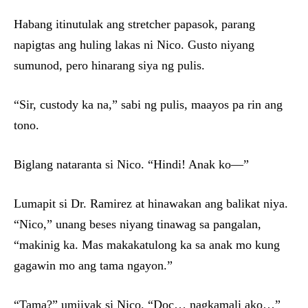
Habang itinutulak ang stretcher papasok, parang
napigtas ang huling lakas ni Nico. Gusto niyang
sumunod, pero hinarang siya ng pulis.
“Sir, custody ka na,” sabi ng pulis, maayos pa rin ang
tono.
Biglang nataranta si Nico. “Hindi! Anak ko—”
Lumapit si Dr. Ramirez at hinawakan ang balikat niya.
“Nico,” unang beses niyang tinawag sa pangalan,
“makinig ka. Mas makakatulong ka sa anak mo kung
gagawin mo ang tama ngayon.”
“Tama?” umiiyak si Nico. “Doc… nagkamali ako…”