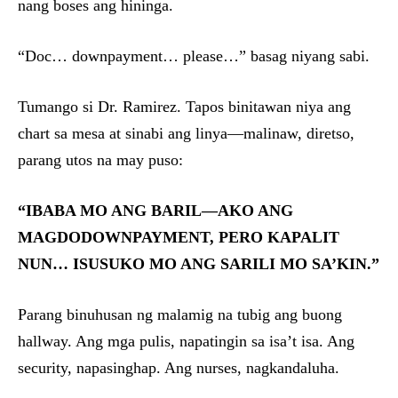
nang boses ang hininga.
“Doc… downpayment… please…” basag niyang sabi.
Tumango si Dr. Ramirez. Tapos binitawan niya ang
chart sa mesa at sinabi ang linya—malinaw, diretso,
parang utos na may puso:
“IBABA MO ANG BARIL—AKO ANG
MAGDODOWNPAYMENT, PERO KAPALIT
NUN… ISUSUKO MO ANG SARILI MO SA’KIN.”
Parang binuhusan ng malamig na tubig ang buong
hallway. Ang mga pulis, napatingin sa isa’t isa. Ang
security, napasinghap. Ang nurses, nagkandaluha.