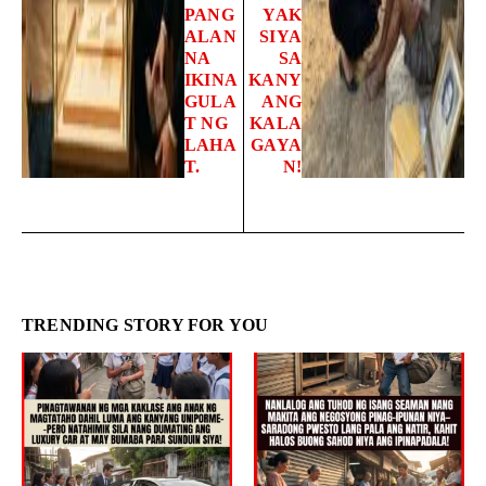
PANG
YAK
ALAN
SIYA
NA
SA
IKINA
KANY
GULA
ANG
T NG
KALA
LAHA
GAYA
T.
N!
TRENDING STORY FOR YOU