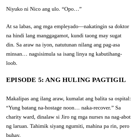
Niyuko ni Nico ang ulo. “Opo…”
At sa labas, ang mga empleyado—nakatingin sa doktor
na hindi lang manggagamot, kundi taong may sugat
din. Sa araw na iyon, natutunan nilang ang pag-asa
minsan… nagsisimula sa isang linya ng kabutihang-
loob.
EPISODE 5: ANG HULING PAGTIGIL
Makalipas ang ilang araw, kumalat ang balita sa ospital:
“Yung batang na-hostage noon… naka-recover.” Sa
charity ward, dinalaw si Jiro ng mga nurses na nag-abot
ng laruan. Tahimik siyang ngumiti, mahina pa rin, pero
buhay.