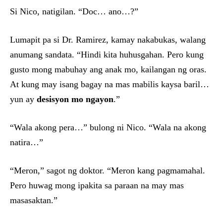
Si Nico, natigilan. “Doc… ano…?”
Lumapit pa si Dr. Ramirez, kamay nakabukas, walang
anumang sandata. “Hindi kita huhusgahan. Pero kung
gusto mong mabuhay ang anak mo, kailangan ng oras.
At kung may isang bagay na mas mabilis kaysa baril…
yun ay
desisyon mo ngayon
.”
“Wala akong pera…” bulong ni Nico. “Wala na akong
natira…”
“Meron,” sagot ng doktor. “Meron kang pagmamahal.
Pero huwag mong ipakita sa paraan na may mas
masasaktan.”