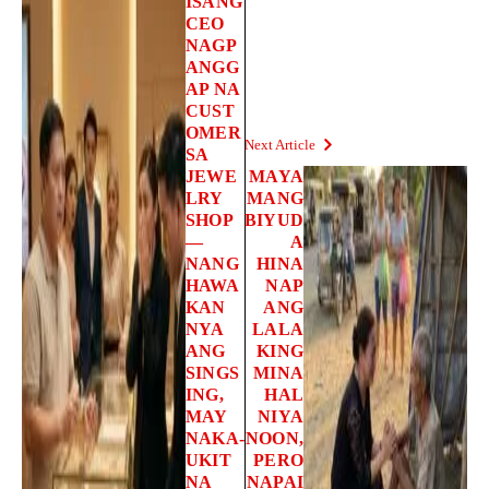
ISANG
CEO
NAGP
ANGG
AP NA
CUST
OMER
Next Article
SA
JEWE
MAYA
LRY
MANG
SHOP
BIYUD
—
A
NANG
HINA
HAWA
NAP
KAN
ANG
NYA
LALA
ANG
KING
SINGS
MINA
ING,
HAL
MAY
NIYA
NAKA-
NOON,
UKIT
PERO
NA
NAPAI