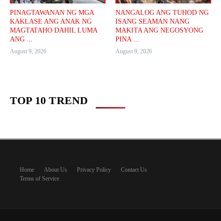
PINAGTAWANAN NG MGA
NANGALOG ANG TUHOD NG
KAKLASE ANG ANAK NG
ISANG SEAMAN NANG
MAGTATAHO DAHIL LUMA
MAKITA ANG NEGOSYONG
ANG ...
PINA ...
August 9, 2026
August 9, 2026
TOP 10 TREND
Home
About Us
Privacy Policy
Contact Us
Terms of Service