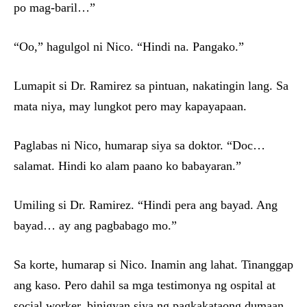
po mag-baril…”
“Oo,” hagulgol ni Nico. “Hindi na. Pangako.”
Lumapit si Dr. Ramirez sa pintuan, nakatingin lang. Sa
mata niya, may lungkot pero may kapayapaan.
Paglabas ni Nico, humarap siya sa doktor. “Doc…
salamat. Hindi ko alam paano ko babayaran.”
Umiling si Dr. Ramirez. “Hindi pera ang bayad. Ang
bayad… ay ang pagbabago mo.”
Sa korte, humarap si Nico. Inamin ang lahat. Tinanggap
ang kaso. Pero dahil sa mga testimonya ng ospital at
social worker, binigyan siya ng pagkakataong dumaan