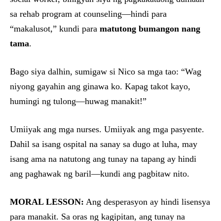
sa rehab program at counseling—hindi para
“makalusot,” kundi para
matutong bumangon nang
tama
.
Bago siya dalhin, sumigaw si Nico sa mga tao: “Wag
niyong gayahin ang ginawa ko. Kapag takot kayo,
humingi ng tulong—huwag manakit!”
Umiiyak ang mga nurses. Umiiyak ang mga pasyente.
Dahil sa isang ospital na sanay sa dugo at luha, may
isang ama na natutong ang tunay na tapang ay hindi
ang paghawak ng baril—kundi ang pagbitaw nito.
MORAL LESSON:
Ang desperasyon ay hindi lisensya
para manakit. Sa oras ng kagipitan, ang tunay na