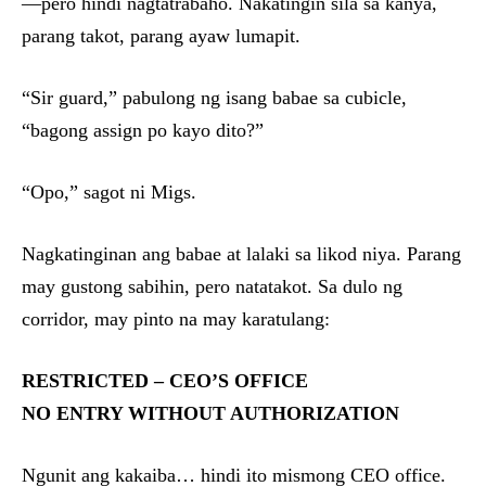
—pero hindi nagtatrabaho. Nakatingin sila sa kanya,
parang takot, parang ayaw lumapit.
“Sir guard,” pabulong ng isang babae sa cubicle,
“bagong assign po kayo dito?”
“Opo,” sagot ni Migs.
Nagkatinginan ang babae at lalaki sa likod niya. Parang
may gustong sabihin, pero natatakot. Sa dulo ng
corridor, may pinto na may karatulang:
RESTRICTED – CEO’S OFFICE
NO ENTRY WITHOUT AUTHORIZATION
Ngunit ang kakaiba… hindi ito mismong CEO office.