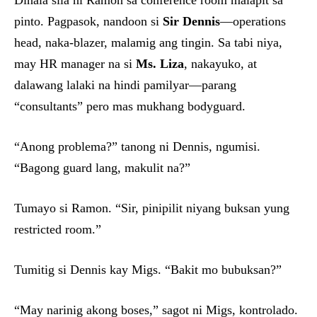
Dinala sila ni Ramon sa conference room malapit sa
pinto. Pagpasok, nandoon si
Sir Dennis
—operations
head, naka-blazer, malamig ang tingin. Sa tabi niya,
may HR manager na si
Ms. Liza
, nakayuko, at
dalawang lalaki na hindi pamilyar—parang
“consultants” pero mas mukhang bodyguard.
“Anong problema?” tanong ni Dennis, ngumisi.
“Bagong guard lang, makulit na?”
Tumayo si Ramon. “Sir, pinipilit niyang buksan yung
restricted room.”
Tumitig si Dennis kay Migs. “Bakit mo bubuksan?”
“May narinig akong boses,” sagot ni Migs, kontrolado.