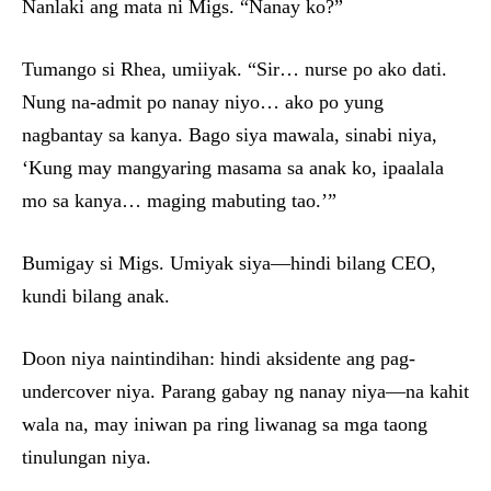
Nanlaki ang mata ni Migs. “Nanay ko?”
Tumango si Rhea, umiiyak. “Sir… nurse po ako dati.
Nung na-admit po nanay niyo… ako po yung
nagbantay sa kanya. Bago siya mawala, sinabi niya,
‘Kung may mangyaring masama sa anak ko, ipaalala
mo sa kanya… maging mabuting tao.’”
Bumigay si Migs. Umiyak siya—hindi bilang CEO,
kundi bilang anak.
Doon niya naintindihan: hindi aksidente ang pag-
undercover niya. Parang gabay ng nanay niya—na kahit
wala na, may iniwan pa ring liwanag sa mga taong
tinulungan niya.