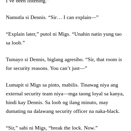
I’ve been listening.”
Namutla si Dennis. “Sir… I can explain—”
“Explain later,” putol ni Migs. “Unahin natin yung tao
sa loob.”
Tumayo si Dennis, biglang agresibo. “Sir, that room is
for security reasons. You can’t just—”
Lumapit si Migs sa pinto, mabilis. Tinawag niya ang
external security team niya—mga taong loyal sa kanya,
hindi kay Dennis. Sa loob ng ilang minuto, may
dumating na dalawang security officer na naka-black.
“Sir,” sabi ni Migs, “break the lock. Now.”