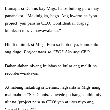
Lumapit si Dennis kay Migs, halos bulong pero may
pananakot. “Makinig ka, bago. Ang kwarto na ‘yon—
project ‘yan para sa CEO. Confidential. Kapag
binuksan mo… mawawala ka.”
Hindi umimik si Migs. Pero sa loob niya, kumukulo
ang dugo:
Project para sa CEO? Ako ang CEO.
Dahan-dahan niyang inilabas sa bulsa ang maliit na
recorder—naka-on.
At habang nakatitig si Dennis, nagsalita si Migs nang
mahinahon: “Sir Dennis… pwede po bang sabihin niyo
ulit na ‘project para sa CEO’ yan at utos niyo ang
‘bawal buksan’?”