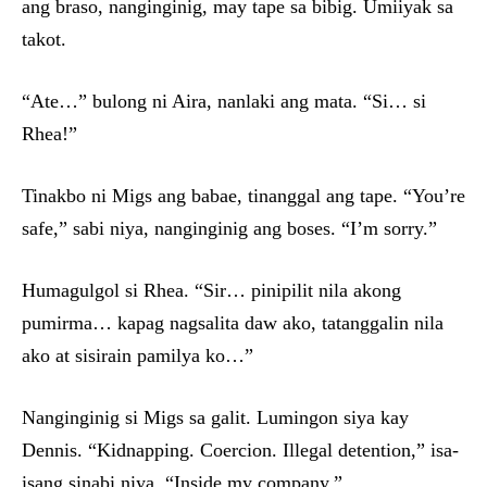
ang braso, nanginginig, may tape sa bibig. Umiiyak sa
takot.
“Ate…” bulong ni Aira, nanlaki ang mata. “Si… si
Rhea!”
Tinakbo ni Migs ang babae, tinanggal ang tape. “You’re
safe,” sabi niya, nanginginig ang boses. “I’m sorry.”
Humagulgol si Rhea. “Sir… pinipilit nila akong
pumirma… kapag nagsalita daw ako, tatanggalin nila
ako at sisirain pamilya ko…”
Nanginginig si Migs sa galit. Lumingon siya kay
Dennis. “Kidnapping. Coercion. Illegal detention,” isa-
isang sinabi niya. “Inside my company.”