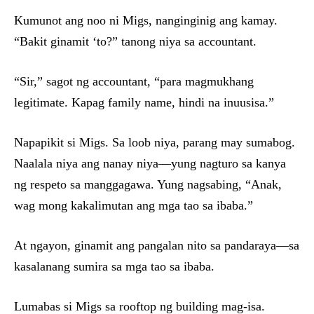
Kumunot ang noo ni Migs, nanginginig ang kamay.
“Bakit ginamit ‘to?” tanong niya sa accountant.
“Sir,” sagot ng accountant, “para magmukhang
legitimate. Kapag family name, hindi na inuusisa.”
Napapikit si Migs. Sa loob niya, parang may sumabog.
Naalala niya ang nanay niya—yung nagturo sa kanya
ng respeto sa manggagawa. Yung nagsabing, “Anak,
wag mong kakalimutan ang mga tao sa ibaba.”
At ngayon, ginamit ang pangalan nito sa pandaraya—sa
kasalanang sumira sa mga tao sa ibaba.
Lumabas si Migs sa rooftop ng building mag-isa.