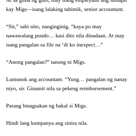
At sa gitna ng gulo, may isang empleyado ang lumapit
kay Migs—isang lalaking tahimik, senior accountant.
“Sir,” sabi nito, nanginginig, “kaya po may
nawawalang pondo… kasi dito nila dinadaan. At may
isang pangalan sa file na ‘di ko inexpect…”
“Anong pangalan?” tanong ni Migs.
Lumunok ang accountant. “Yung… pangalan ng nanay
niyo, sir. Ginamit nila sa pekeng reimbursement.”
Parang binagsakan ng bakal si Migs.
Hindi lang kumpanya ang sinira nila.