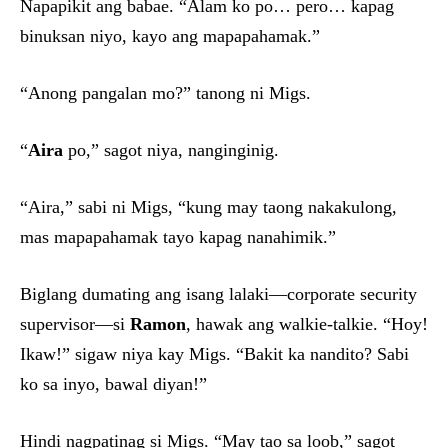
Napapikit ang babae. “Alam ko po… pero… kapag
binuksan niyo, kayo ang mapapahamak.”
“Anong pangalan mo?” tanong ni Migs.
“
Aira
po,” sagot niya, nanginginig.
“Aira,” sabi ni Migs, “kung may taong nakakulong,
mas mapapahamak tayo kapag nanahimik.”
Biglang dumating ang isang lalaki—corporate security
supervisor—si
Ramon
, hawak ang walkie-talkie. “Hoy!
Ikaw!” sigaw niya kay Migs. “Bakit ka nandito? Sabi
ko sa inyo, bawal diyan!”
Hindi nagpatinag si Migs. “May tao sa loob,” sagot