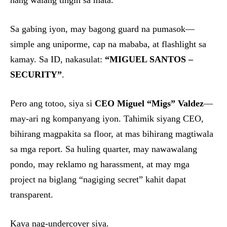
nang walang tingin sa mata.
Sa gabing iyon, may bagong guard na pumasok—
simple ang uniporme, cap na mababa, at flashlight sa
kamay. Sa ID, nakasulat:
“MIGUEL SANTOS –
SECURITY”
.
Pero ang totoo, siya si
CEO Miguel “Migs” Valdez
—
may-ari ng kompanyang iyon. Tahimik siyang CEO,
bihirang magpakita sa floor, at mas bihirang magtiwala
sa mga report. Sa huling quarter, may nawawalang
pondo, may reklamo ng harassment, at may mga
project na biglang “nagiging secret” kahit dapat
transparent.
Kaya nag-undercover siya.