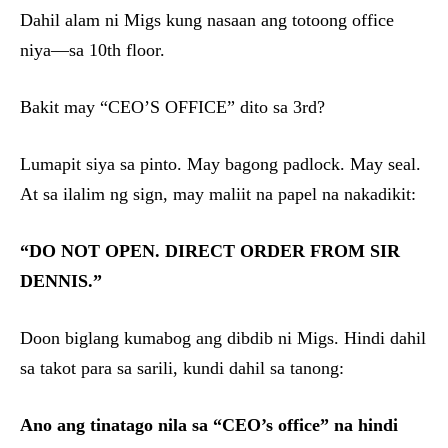
Dahil alam ni Migs kung nasaan ang totoong office
niya—sa 10th floor.
Bakit may “CEO’S OFFICE” dito sa 3rd?
Lumapit siya sa pinto. May bagong padlock. May seal.
At sa ilalim ng sign, may maliit na papel na nakadikit:
“DO NOT OPEN. DIRECT ORDER FROM SIR
DENNIS.”
Doon biglang kumabog ang dibdib ni Migs. Hindi dahil
sa takot para sa sarili, kundi dahil sa tanong:
Ano ang tinatago nila sa “CEO’s office” na hindi