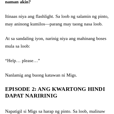
naman akin?
Itinaas niya ang flashlight. Sa loob ng salamin ng pinto,
may aninong kumilos—parang may taong nasa loob.
At sa sandaling iyon, narinig niya ang mahinang boses
mula sa loob:
“Help… please…”
Nanlamig ang buong katawan ni Migs.
EPISODE 2: ANG KWARTONG HINDI
DAPAT NARIRINIG
Napatigil si Migs sa harap ng pinto. Sa loob, malinaw