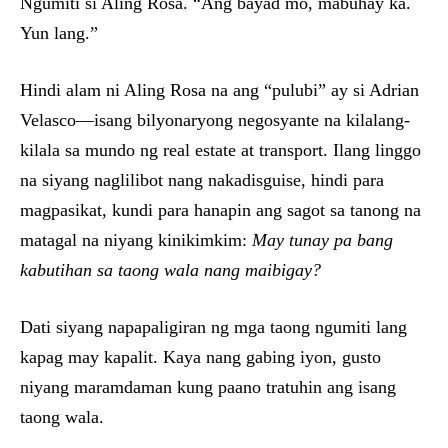
Ngumiti si Aling Rosa. “Ang bayad mo, mabuhay ka.
Yun lang.”
Hindi alam ni Aling Rosa na ang “pulubi” ay si Adrian
Velasco—isang bilyonaryong negosyante na kilalang-
kilala sa mundo ng real estate at transport. Ilang linggo
na siyang naglilibot nang nakadisguise, hindi para
magpasikat, kundi para hanapin ang sagot sa tanong na
matagal na niyang kinikimkim:
May tunay pa bang
kabutihan sa taong wala nang maibigay?
Dati siyang napapaligiran ng mga taong ngumiti lang
kapag may kapalit. Kaya nang gabing iyon, gusto
niyang maramdaman kung paano tratuhin ang isang
taong wala.