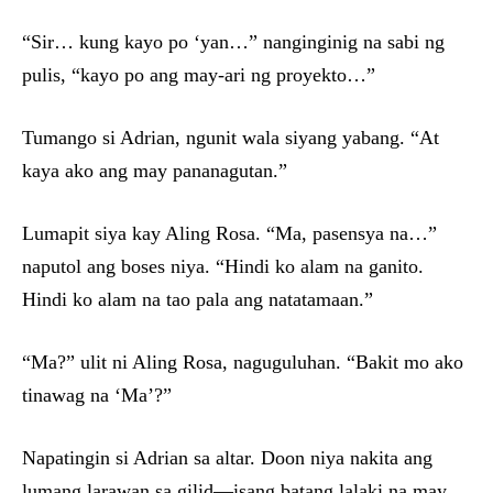
“Sir… kung kayo po ‘yan…” nanginginig na sabi ng
pulis, “kayo po ang may-ari ng proyekto…”
Tumango si Adrian, ngunit wala siyang yabang. “At
kaya ako ang may pananagutan.”
Lumapit siya kay Aling Rosa. “Ma, pasensya na…”
naputol ang boses niya. “Hindi ko alam na ganito.
Hindi ko alam na tao pala ang natatamaan.”
“Ma?” ulit ni Aling Rosa, naguguluhan. “Bakit mo ako
tinawag na ‘Ma’?”
Napatingin si Adrian sa altar. Doon niya nakita ang
lumang larawan sa gilid—isang batang lalaki na may