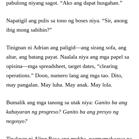
pabulong niyang sagot. “Ako ang dapat husgahan.”
Napatigil ang pulis sa tono ng boses niya. “Sir, anong
ibig mong sabihin?”
Tinignan ni Adrian ang paligid—ang sirang sofa, ang
altar, ang batang payat. Naalala niya ang mga papel sa
opisina—mga spreadsheet, target dates, “clearing
operations.” Doon, numero lang ang mga tao. Dito,
may pangalan. May luha. May anak. May lola.
Bumalik ang mga tanong sa utak niya:
Ganito ba ang
kabayaran ng progreso? Ganito ba ang presyo ng
negosyo?
Tinakpan ni Aling Rosa ang mukha, nagmamakaawa na