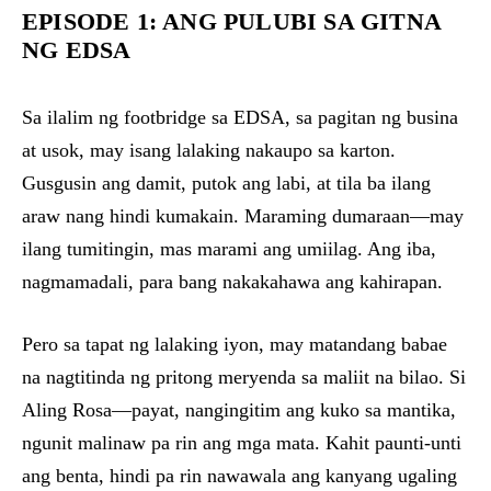
EPISODE 1: ANG PULUBI SA GITNA
NG EDSA
Sa ilalim ng footbridge sa EDSA, sa pagitan ng busina
at usok, may isang lalaking nakaupo sa karton.
Gusgusin ang damit, putok ang labi, at tila ba ilang
araw nang hindi kumakain. Maraming dumaraan—may
ilang tumitingin, mas marami ang umiilag. Ang iba,
nagmamadali, para bang nakakahawa ang kahirapan.
Pero sa tapat ng lalaking iyon, may matandang babae
na nagtitinda ng pritong meryenda sa maliit na bilao. Si
Aling Rosa—payat, nangingitim ang kuko sa mantika,
ngunit malinaw pa rin ang mga mata. Kahit paunti-unti
ang benta, hindi pa rin nawawala ang kanyang ugaling