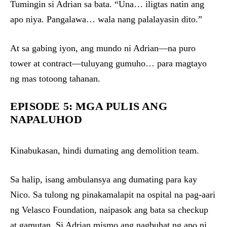
Tumingin si Adrian sa bata. “Una… iligtas natin ang
apo niya. Pangalawa… wala nang palalayasin dito.”
At sa gabing iyon, ang mundo ni Adrian—na puro
tower at contract—tuluyang gumuho… para magtayo
ng mas totoong tahanan.
EPISODE 5: MGA PULIS ANG
NAPALUHOD
Kinabukasan, hindi dumating ang demolition team.
Sa halip, isang ambulansya ang dumating para kay
Nico. Sa tulong ng pinakamalapit na ospital na pag-aari
ng Velasco Foundation, naipasok ang bata sa checkup
at gamutan. Si Adrian mismo ang nagbuhat ng apo ni