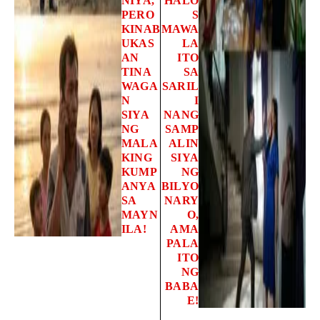
NIYA,
HALO
PERO
S
KINAB
MAWA
UKAS
LA
AN
ITO
TINA
SA
WAGA
SARIL
N
I
SIYA
NANG
NG
SAMP
MALA
ALIN
KING
SIYA
KUMP
NG
ANYA
BILYO
SA
NARY
MAYN
O,
ILA!
AMA
PALA
ITO
NG
BABA
E!