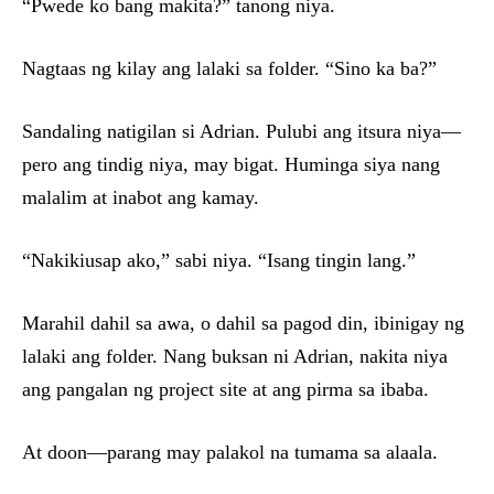
“Pwede ko bang makita?” tanong niya.
Nagtaas ng kilay ang lalaki sa folder. “Sino ka ba?”
Sandaling natigilan si Adrian. Pulubi ang itsura niya—
pero ang tindig niya, may bigat. Huminga siya nang
malalim at inabot ang kamay.
“Nakikiusap ako,” sabi niya. “Isang tingin lang.”
Marahil dahil sa awa, o dahil sa pagod din, ibinigay ng
lalaki ang folder. Nang buksan ni Adrian, nakita niya
ang pangalan ng project site at ang pirma sa ibaba.
At doon—parang may palakol na tumama sa alaala.