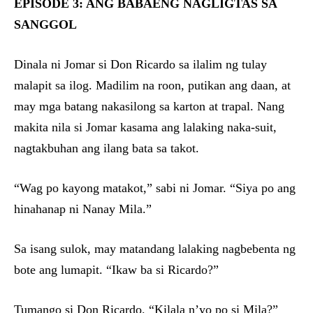
EPISODE 3: ANG BABAENG NAGLIGTAS SA
SANGGOL
Dinala ni Jomar si Don Ricardo sa ilalim ng tulay
malapit sa ilog. Madilim na roon, putikan ang daan, at
may mga batang nakasilong sa karton at trapal. Nang
makita nila si Jomar kasama ang lalaking naka-suit,
nagtakbuhan ang ilang bata sa takot.
“Wag po kayong matakot,” sabi ni Jomar. “Siya po ang
hinahanap ni Nanay Mila.”
Sa isang sulok, may matandang lalaking nagbebenta ng
bote ang lumapit. “Ikaw ba si Ricardo?”
Tumango si Don Ricardo. “Kilala n’yo po si Mila?”