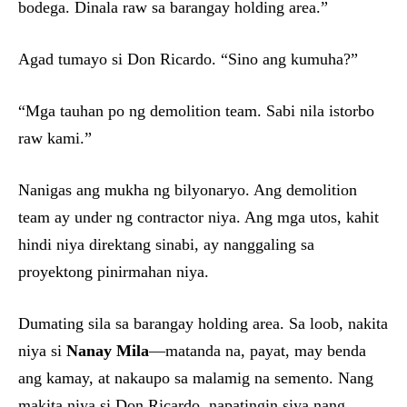
bodega. Dinala raw sa barangay holding area.”
Agad tumayo si Don Ricardo. “Sino ang kumuha?”
“Mga tauhan po ng demolition team. Sabi nila istorbo
raw kami.”
Nanigas ang mukha ng bilyonaryo. Ang demolition
team ay under ng contractor niya. Ang mga utos, kahit
hindi niya direktang sinabi, ay nanggaling sa
proyektong pinirmahan niya.
Dumating sila sa barangay holding area. Sa loob, nakita
niya si
Nanay Mila
—matanda na, payat, may benda
ang kamay, at nakaupo sa malamig na semento. Nang
makita niya si Don Ricardo, napatingin siya nang