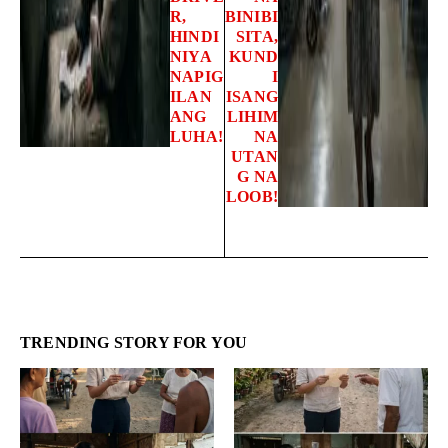
R,
BINIBI
HINDI
SITA,
NIYA
KUND
NAPIG
I
ILAN
ISANG
ANG
LIHIM
LUHA!
NA
UTAN
G NA
LOOB!
TRENDING STORY FOR YOU