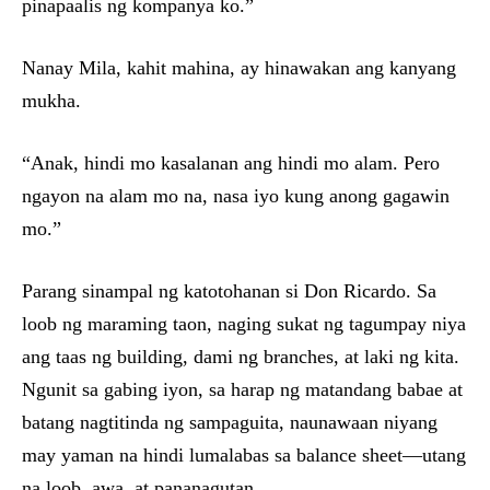
pinapaalis ng kompanya ko.”
Nanay Mila, kahit mahina, ay hinawakan ang kanyang
mukha.
“Anak, hindi mo kasalanan ang hindi mo alam. Pero
ngayon na alam mo na, nasa iyo kung anong gagawin
mo.”
Parang sinampal ng katotohanan si Don Ricardo. Sa
loob ng maraming taon, naging sukat ng tagumpay niya
ang taas ng building, dami ng branches, at laki ng kita.
Ngunit sa gabing iyon, sa harap ng matandang babae at
batang nagtitinda ng sampaguita, naunawaan niyang
may yaman na hindi lumalabas sa balance sheet—utang
na loob, awa, at pananagutan.