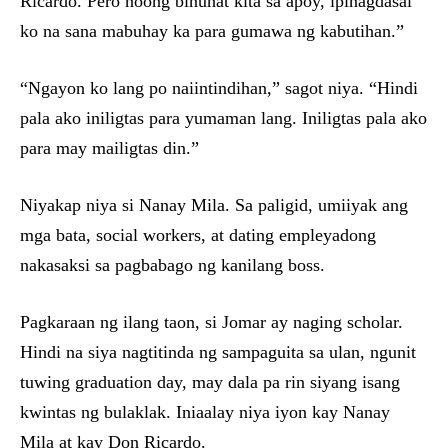
Ricardo. Pero noong binuhat kita sa apoy, ipinagdasal
ko na sana mabuhay ka para gumawa ng kabutihan.”
“Ngayon ko lang po naiintindihan,” sagot niya. “Hindi
pala ako iniligtas para yumaman lang. Iniligtas pala ako
para may mailigtas din.”
Niyakap niya si Nanay Mila. Sa paligid, umiiyak ang
mga bata, social workers, at dating empleyadong
nakasaksi sa pagbabago ng kanilang boss.
Pagkaraan ng ilang taon, si Jomar ay naging scholar.
Hindi na siya nagtitinda ng sampaguita sa ulan, ngunit
tuwing graduation day, may dala pa rin siyang isang
kwintas ng bulaklak. Iniaalay niya iyon kay Nanay
Mila at kay Don Ricardo.