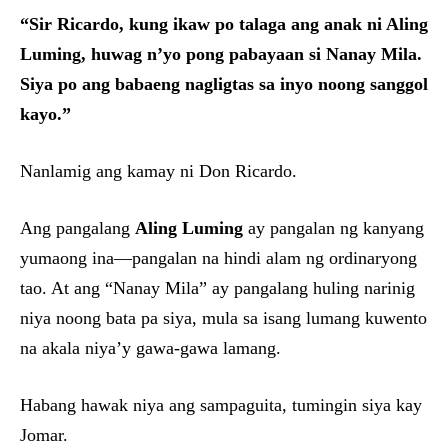
“Sir Ricardo, kung ikaw po talaga ang anak ni Aling
Luming, huwag n’yo pong pabayaan si Nanay Mila.
Siya po ang babaeng nagligtas sa inyo noong sanggol
kayo.”
Nanlamig ang kamay ni Don Ricardo.
Ang pangalang
Aling Luming
ay pangalan ng kanyang
yumaong ina—pangalan na hindi alam ng ordinaryong
tao. At ang “Nanay Mila” ay pangalang huling narinig
niya noong bata pa siya, mula sa isang lumang kuwento
na akala niya’y gawa-gawa lamang.
Habang hawak niya ang sampaguita, tumingin siya kay
Jomar.