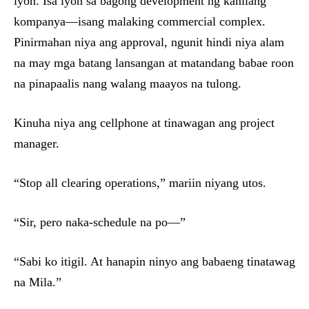
iyon. Isa iyon sa bagong development ng kanilang
kompanya—isang malaking commercial complex.
Pinirmahan niya ang approval, ngunit hindi niya alam
na may mga batang lansangan at matandang babae roon
na pinapaalis nang walang maayos na tulong.
Kinuha niya ang cellphone at tinawagan ang project
manager.
“Stop all clearing operations,” mariin niyang utos.
“Sir, pero naka-schedule na po—”
“Sabi ko itigil. At hanapin ninyo ang babaeng tinatawag
na Mila.”