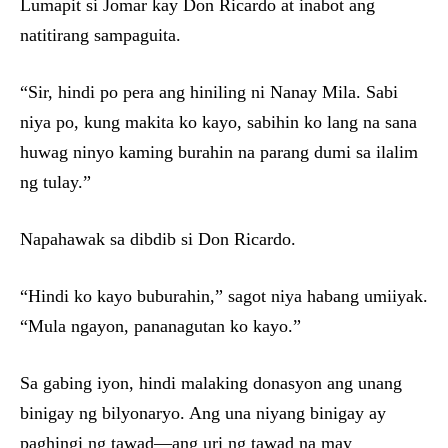
Lumapit si Jomar kay Don Ricardo at inabot ang
natitirang sampaguita.
“Sir, hindi po pera ang hiniling ni Nanay Mila. Sabi
niya po, kung makita ko kayo, sabihin ko lang na sana
huwag ninyo kaming burahin na parang dumi sa ilalim
ng tulay.”
Napahawak sa dibdib si Don Ricardo.
“Hindi ko kayo buburahin,” sagot niya habang umiiyak.
“Mula ngayon, pananagutan ko kayo.”
Sa gabing iyon, hindi malaking donasyon ang unang
binigay ng bilyonaryo. Ang una niyang binigay ay
paghingi ng tawad—ang uri ng tawad na may