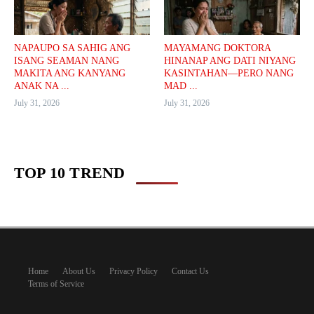
NAPAUPO SA SAHIG ANG
MAYAMANG DOKTORA
ISANG SEAMAN NANG
HINANAP ANG DATI NIYANG
MAKITA ANG KANYANG
KASINTAHAN—PERO NANG
ANAK NA ...
MAD ...
July 31, 2026
July 31, 2026
TOP 10 TREND
Home
About Us
Privacy Policy
Contact Us
Terms of Service