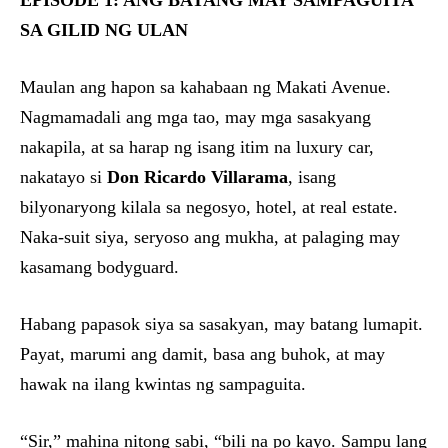
EPISODE 1: ANG BATANG MAY SAMPAGUITA
SA GILID NG ULAN
Maulan ang hapon sa kahabaan ng Makati Avenue.
Nagmamadali ang mga tao, may mga sasakyang
nakapila, at sa harap ng isang itim na luxury car,
nakatayo si
Don Ricardo Villarama
, isang
bilyonaryong kilala sa negosyo, hotel, at real estate.
Naka-suit siya, seryoso ang mukha, at palaging may
kasamang bodyguard.
Habang papasok siya sa sasakyan, may batang lumapit.
Payat, marumi ang damit, basa ang buhok, at may
hawak na ilang kwintas ng sampaguita.
“Sir,” mahina nitong sabi, “bili na po kayo. Sampu lang