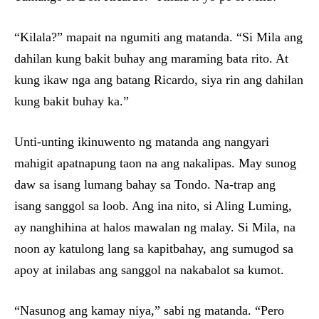
“Kilala?” mapait na ngumiti ang matanda. “Si Mila ang
dahilan kung bakit buhay ang maraming bata rito. At
kung ikaw nga ang batang Ricardo, siya rin ang dahilan
kung bakit buhay ka.”
Unti-unting ikinuwento ng matanda ang nangyari
mahigit apatnapung taon na ang nakalipas. May sunog
daw sa isang lumang bahay sa Tondo. Na-trap ang
isang sanggol sa loob. Ang ina nito, si Aling Luming,
ay nanghihina at halos mawalan ng malay. Si Mila, na
noon ay katulong lang sa kapitbahay, ang sumugod sa
apoy at inilabas ang sanggol na nakabalot sa kumot.
“Nasunog ang kamay niya,” sabi ng matanda. “Pero