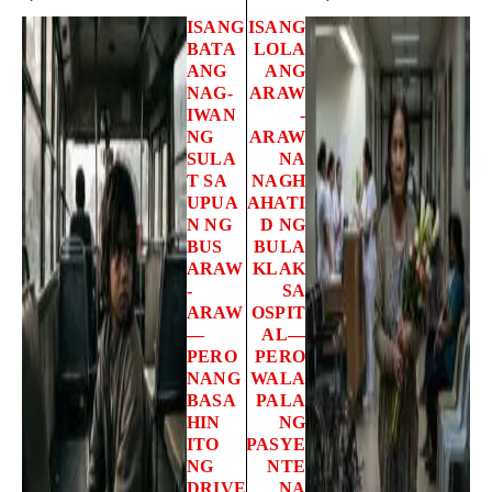
ISANG
ISANG
BATA
LOLA
ANG
ANG
NAG-
ARAW
IWAN
-
NG
ARAW
SULA
NA
T SA
NAGH
UPUA
AHATI
N NG
D NG
BUS
BULA
ARAW
KLAK
-
SA
ARAW
OSPIT
—
AL—
PERO
PERO
NANG
WALA
BASA
PALA
HIN
NG
ITO
PASYE
NG
NTE
DRIVE
NA