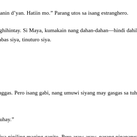
anin d’yan. Hatiin mo.” Parang utos sa isang estranghero.
naghihintay. Si Maya, kumakain nang dahan-dahan—hindi dahil 
bas siya, tinuturo siya.
ggas. Pero isang gabi, nang umuwi siyang may gasgas sa tuhod
uhay.”
a piniling maging ganito. Pero araw-araw, parang pinaparusa