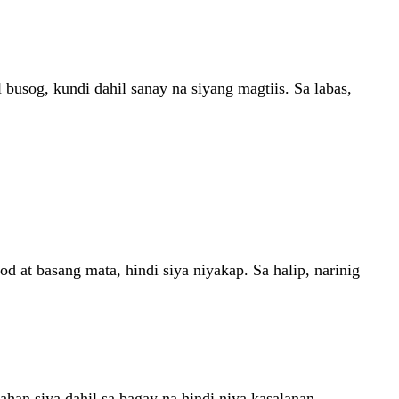
busog, kundi dahil sanay na siyang magtiis. Sa labas,
 at basang mata, hindi siya niyakap. Sa halip, narinig
han siya dahil sa bagay na hindi niya kasalanan.