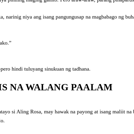
ka, narinig niya ang isang pangungusap na magbabago ng bu
ako.”
ero hindi tuluyang sinukuan ng tadhana.
IS NA WALANG PAALAM
yo si Aling Rosa, may hawak na payong at isang maliit na 
lo.