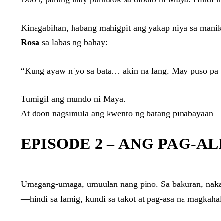
Kinagabihan, habang mahigpit ang yakap niya sa mani
Rosa
sa labas ng bahay:
“Kung ayaw n’yo sa bata… akin na lang. May puso pa 
Tumigil ang mundo ni Maya.
At doon nagsimula ang kwento ng batang pinabayaan—p
EPISODE 2 –
ANG PAG-AL
Umagang-umaga, umuulan nang pino. Sa bakuran, nakata
—hindi sa lamig, kundi sa takot at pag-asa na magkaha