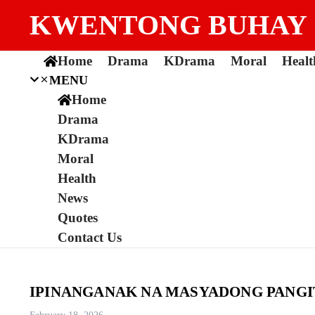
Skip to content
KWENTONG BUHAY
Home
Drama
KDrama
Moral
Healt
MENU
Home
Drama
KDrama
Moral
Health
News
Quotes
Contact Us
IPINANGANAK NA MASYADONG PANGI