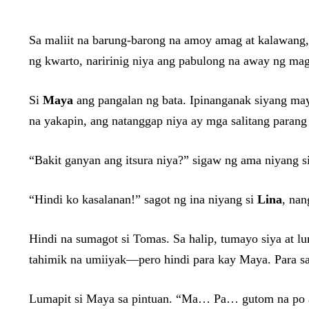
Sa maliit na barung-barong na amoy amag at kalawang,
ng kwarto, naririnig niya ang pabulong na away ng mag
Si
Maya
ang pangalan ng bata. Ipinanganak siyang m
na yakapin, ang natanggap niya ay mga salitang parang 
“Bakit ganyan ang itsura niya?” sigaw ng ama niyang s
“Hindi ko kasalanan!” sagot ng ina niyang si
Lina
, nan
Hindi na sumagot si Tomas. Sa halip, tumayo siya at l
tahimik na umiiyak—pero hindi para kay Maya. Para sa 
Lumapit si Maya sa pintuan. “Ma… Pa… gutom na po ak