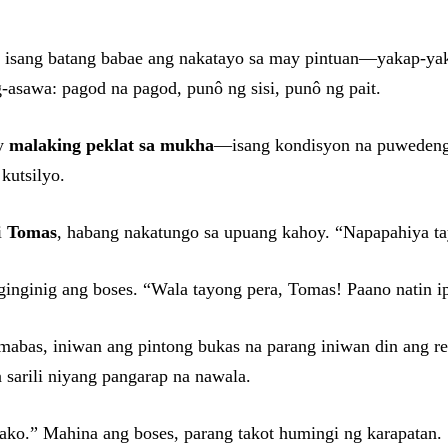
 isang batang babae ang nakatayo sa may pintuan—yakap-yak
-asawa: pagod na pagod, punô ng sisi, punô ng pait.
ay
malaking peklat sa mukha
—isang kondisyon na puwedeng g
kutsilyo.
i
Tomas
, habang nakatungo sa upuang kahoy. “Napapahiya ta
ginginig ang boses. “Wala tayong pera, Tomas! Paano natin i
umabas, iniwan ang pintong bukas na parang iniwan din ang re
sarili niyang pangarap na nawala.
o.” Mahina ang boses, parang takot humingi ng karapatan.