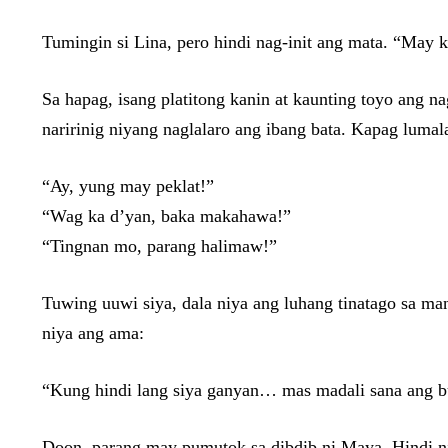
Tumingin si Lina, pero hindi nag-init ang mata. “May k
Sa hapag, isang platitong kanin at kaunting toyo ang 
naririnig niyang naglalaro ang ibang bata. Kapag lumala
“Ay, yung may peklat!”
“Wag ka d’yan, baka makahawa!”
“Tingnan mo, parang halimaw!”
Tuwing uuwi siya, dala niya ang luhang tinatago sa man
niya ang ama:
“Kung hindi lang siya ganyan… mas madali sana ang b
Doon, parang may pumutok sa dibdib ni Maya. Hindi niy