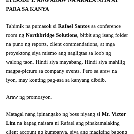
EPISODE 1: ANG ARAW NA AKALA NIYA AY
PARA SA KANYA
Tahimik na pumasok si
Rafael Santos
sa conference
room ng
Northbridge Solutions
, bitbit ang isang folder
na puno ng reports, client commendations, at mga
proyektong siya mismo ang nagligtas sa loob ng
walong taon. Hindi siya mayabang. Hindi siya mahilig
magpa-picture sa company events. Pero sa araw na
iyon, may konting pag-asa sa kanyang dibdib.
Araw ng promosyon.
Matagal nang ipinangako ng boss niyang si
Mr. Victor
Lim
na kapag naisara ni Rafael ang pinakamalaking
client account ng kumpanya, siya ang magiging bagong