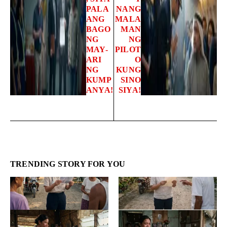
PALA
NANG
ANG
MALA
BAGO
MAN
NG
NG
MAY-
PILOT
ARI
O
NG
KUNG
KUMP
SINO
ANYA!
SIYA!
TRENDING STORY FOR YOU