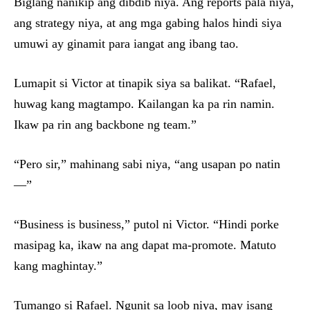
Biglang nanikip ang dibdib niya. Ang reports pala niya,
ang strategy niya, at ang mga gabing halos hindi siya
umuwi ay ginamit para iangat ang ibang tao.
Lumapit si Victor at tinapik siya sa balikat. “Rafael,
huwag kang magtampo. Kailangan ka pa rin namin.
Ikaw pa rin ang backbone ng team.”
“Pero sir,” mahinang sabi niya, “ang usapan po natin
—”
“Business is business,” putol ni Victor. “Hindi porke
masipag ka, ikaw na ang dapat ma-promote. Matuto
kang maghintay.”
Tumango si Rafael. Ngunit sa loob niya, may isang