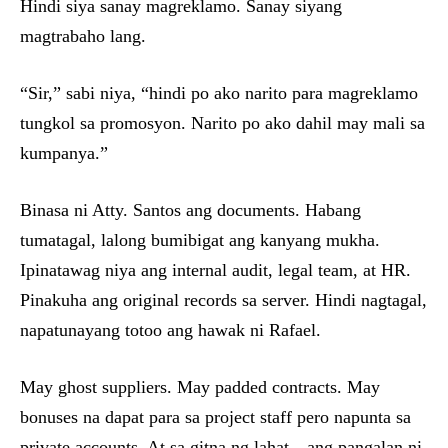
Hindi siya sanay magreklamo. Sanay siyang
magtrabaho lang.
“Sir,” sabi niya, “hindi po ako narito para magreklamo
tungkol sa promosyon. Narito po ako dahil may mali sa
kumpanya.”
Binasa ni Atty. Santos ang documents. Habang
tumatagal, lalong bumibigat ang kanyang mukha.
Ipinatawag niya ang internal audit, legal team, at HR.
Pinakuha ang original records sa server. Hindi nagtagal,
napatunayang totoo ang hawak ni Rafael.
May ghost suppliers. May padded contracts. May
bonuses na dapat para sa project staff pero napunta sa
private accounts. At sa gitna ng lahat—ang pangalan ni