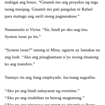
mabigat ang boses. “Ginamit mo ang proyekto ng mga
taong masipag. Ginamit mo pati pangalan ni Rafael
para maitago ang sarili mong pagnanakaw.”
Namumutla si Victor. “Sir, hindi po ako nag-iisa.
System issue po ito.”
“System issue?” tanong ni Mina, ngayon ay lumakas na
ang loob. “Ako ang pinagbantaan n’yo noong tinanong
ko ang transfers.”
Tumayo rin ang ilang empleyado. Isa-isang nagsalita.
“Ako po ang hindi nabayaran ng overtime.”
“Ako po ang sinabihan na huwag magtanong.”
“Ako po ang pinagawa ng report na ginamit sa ibang