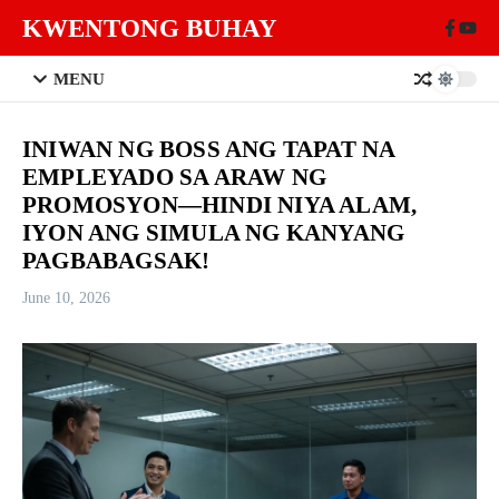
Skip to content
KWENTONG BUHAY
MENU
INIWAN NG BOSS ANG TAPAT NA
EMPLEYADO SA ARAW NG
PROMOSYON—HINDI NIYA ALAM,
IYON ANG SIMULA NG KANYANG
PAGBABAGSAK!
June 10, 2026