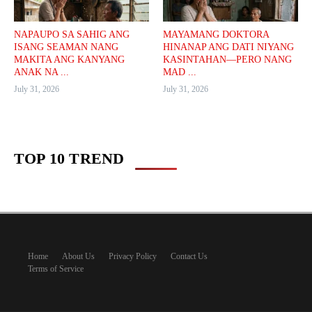
NAPAUPO SA SAHIG ANG
MAYAMANG DOKTORA
ISANG SEAMAN NANG
HINANAP ANG DATI NIYANG
MAKITA ANG KANYANG
KASINTAHAN—PERO NANG
ANAK NA ...
MAD ...
July 31, 2026
July 31, 2026
TOP 10 TREND
Home
About Us
Privacy Policy
Contact Us
Terms of Service