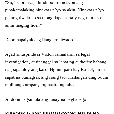
“Sir,” sabi niya, “hindi po promosyon ang
pinakamalaking ninakaw n’yo sa akin. Ninakaw n’yo
po ang tiwala ko sa taong dapat sana’y nagtuturo sa
amin maging lider.”
Doon napaiyak ang ilang empleyado.
Agad sinuspinde si Victor, isinailalim sa legal
investigation, at tinanggal sa lahat ng authority habang
nagpapatuloy ang kaso. Ngunit para kay Rafael, hindi
sapat na bumagsak ang isang tao. Kailangan ding buuin
muli ang kumpanyang nasira ng takot.
At doon nagsimula ang tunay na pagbabago.
EPISODE 5: ANG PROMOSYONG HINDI NA