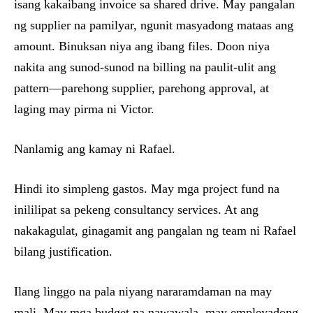
isang kakaibang invoice sa shared drive. May pangalan
ng supplier na pamilyar, ngunit masyadong mataas ang
amount. Binuksan niya ang ibang files. Doon niya
nakita ang sunod-sunod na billing na paulit-ulit ang
pattern—parehong supplier, parehong approval, at
laging may pirma ni Victor.
Nanlamig ang kamay ni Rafael.
Hindi ito simpleng gastos. May mga project fund na
inililipat sa pekeng consultancy services. At ang
nakakagulat, ginagamit ang pangalan ng team ni Rafael
bilang justification.
Ilang linggo na pala niyang nararamdaman na may
mali. May mga budget na nawawala, may empleyadong