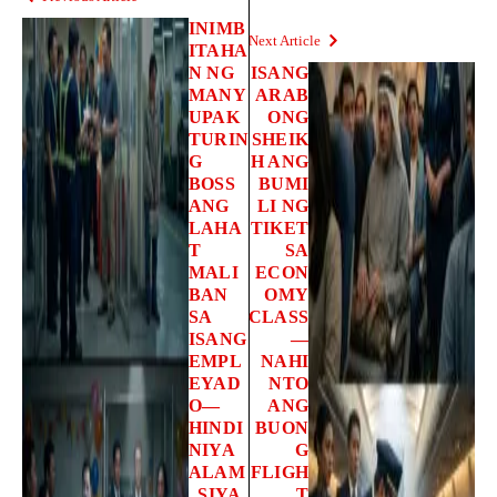
INIMB
Next Article
ITAHA
N NG
ISANG
MANY
ARAB
UPAK
ONG
TURIN
SHEIK
G
H ANG
BOSS
BUMI
ANG
LI NG
LAHA
TIKET
T
SA
MALI
ECON
BAN
OMY
SA
CLASS
ISANG
—
EMPL
NAHI
EYAD
NTO
O—
ANG
HINDI
BUON
NIYA
G
ALAM
FLIGH
, SIYA
T