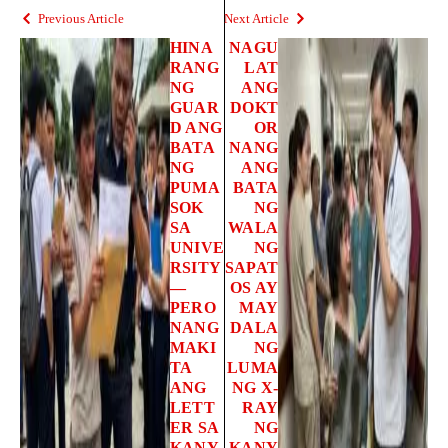
Previous Article
Next Article
HINA
NAGU
RANG
LAT
NG
ANG
GUAR
DOKT
D ANG
OR
BATA
NANG
NG
ANG
PUMA
BATA
SOK
NG
SA
WALA
UNIVE
NG
RSITY
SAPAT
—
OS AY
PERO
MAY
NANG
DALA
MAKI
NG
TA
LUMA
ANG
NG X-
LETT
RAY
ER SA
NG
KANY
KANY