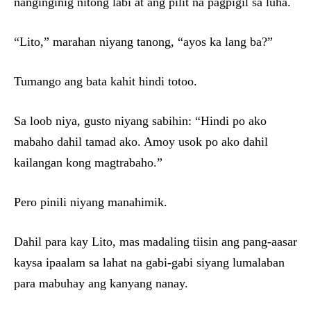
nanginginig nitong labi at ang pilit na pagpigil sa luha.
“Lito,” marahan niyang tanong, “ayos ka lang ba?”
Tumango ang bata kahit hindi totoo.
Sa loob niya, gusto niyang sabihin: “Hindi po ako
mabaho dahil tamad ako. Amoy usok po ako dahil
kailangan kong magtrabaho.”
Pero pinili niyang manahimik.
Dahil para kay Lito, mas madaling tiisin ang pang-aasar
kaysa ipaalam sa lahat na gabi-gabi siyang lumalaban
para mabuhay ang kanyang nanay.