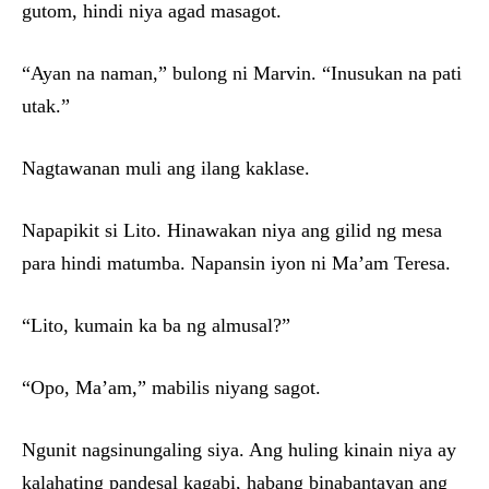
gutom, hindi niya agad masagot.
“Ayan na naman,” bulong ni Marvin. “Inusukan na pati
utak.”
Nagtawanan muli ang ilang kaklase.
Napapikit si Lito. Hinawakan niya ang gilid ng mesa
para hindi matumba. Napansin iyon ni Ma’am Teresa.
“Lito, kumain ka ba ng almusal?”
“Opo, Ma’am,” mabilis niyang sagot.
Ngunit nagsinungaling siya. Ang huling kinain niya ay
kalahating pandesal kagabi, habang binabantayan ang