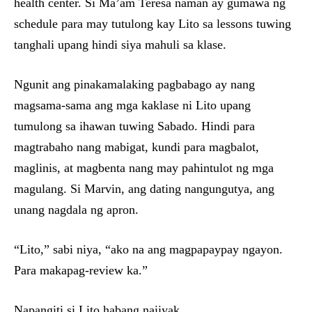
health center. Si Ma’am Teresa naman ay gumawa ng
schedule para may tutulong kay Lito sa lessons tuwing
tanghali upang hindi siya mahuli sa klase.
Ngunit ang pinakamalaking pagbabago ay nang
magsama-sama ang mga kaklase ni Lito upang
tumulong sa ihawan tuwing Sabado. Hindi para
magtrabaho nang mabigat, kundi para magbalot,
maglinis, at magbenta nang may pahintulot ng mga
magulang. Si Marvin, ang dating nangungutya, ang
unang nagdala ng apron.
“Lito,” sabi niya, “ako na ang magpapaypay ngayon.
Para makapag-review ka.”
Napangiti si Lito habang naiiyak.