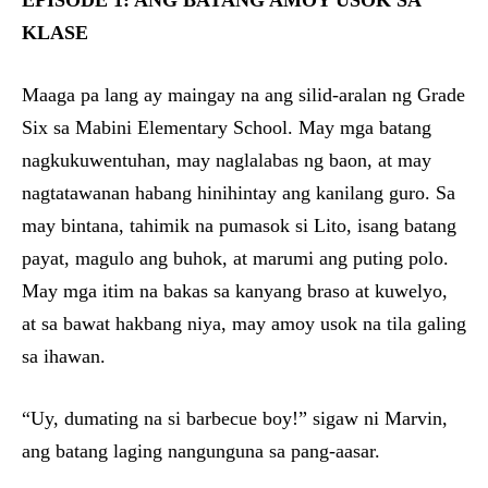
EPISODE 1: ANG BATANG AMOY USOK SA
KLASE
Maaga pa lang ay maingay na ang silid-aralan ng Grade
Six sa Mabini Elementary School. May mga batang
nagkukuwentuhan, may naglalabas ng baon, at may
nagtatawanan habang hinihintay ang kanilang guro. Sa
may bintana, tahimik na pumasok si Lito, isang batang
payat, magulo ang buhok, at marumi ang puting polo.
May mga itim na bakas sa kanyang braso at kuwelyo,
at sa bawat hakbang niya, may amoy usok na tila galing
sa ihawan.
“Uy, dumating na si barbecue boy!” sigaw ni Marvin,
ang batang laging nangunguna sa pang-aasar.