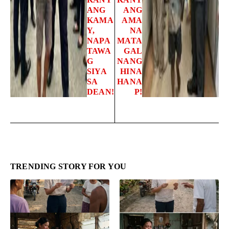
ANG
ANG
KAMA
AMA
Y,
NA
NAPA
MATA
TAWA
GAL
G
NANG
SIYA
HINA
SA
HANA
DEAN!
P!
TRENDING STORY FOR YOU