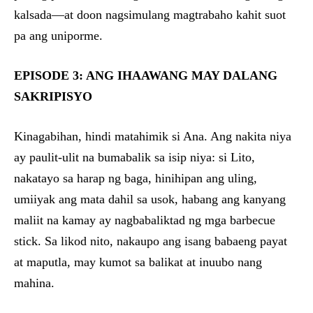
kalsada—at doon nagsimulang magtrabaho kahit suot
pa ang uniporme.
EPISODE 3: ANG IHAAWANG MAY DALANG
SAKRIPISYO
Kinagabihan, hindi matahimik si Ana. Ang nakita niya
ay paulit-ulit na bumabalik sa isip niya: si Lito,
nakatayo sa harap ng baga, hinihipan ang uling,
umiiyak ang mata dahil sa usok, habang ang kanyang
maliit na kamay ay nagbabaliktad ng mga barbecue
stick. Sa likod nito, nakaupo ang isang babaeng payat
at maputla, may kumot sa balikat at inuubo nang
mahina.