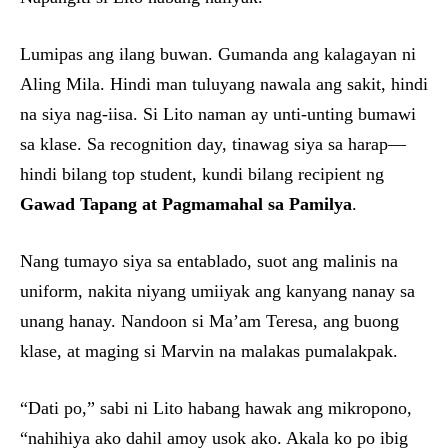
Lumipas ang ilang buwan. Gumanda ang kalagayan ni
Aling Mila. Hindi man tuluyang nawala ang sakit, hindi
na siya nag-iisa. Si Lito naman ay unti-unting bumawi
sa klase. Sa recognition day, tinawag siya sa harap—
hindi bilang top student, kundi bilang recipient ng
Gawad Tapang at Pagmamahal sa Pamilya
.
Nang tumayo siya sa entablado, suot ang malinis na
uniform, nakita niyang umiiyak ang kanyang nanay sa
unang hanay. Nandoon si Ma’am Teresa, ang buong
klase, at maging si Marvin na malakas pumalakpak.
“Dati po,” sabi ni Lito habang hawak ang mikropono,
“nahihiya ako dahil amoy usok ako. Akala ko po ibig