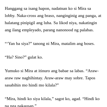
Hanggang sa isang hapon, nadatnan ko si Mira sa
lobby. Naka-cross ang braso, nanginginig ang panga, at
halatang pinipigil ang luha. Sa likod niya, nakatingin
ang ilang empleyado, parang nanonood ng palabas.
“‘Yan ba siya?” tanong ni Mira, matalim ang boses.
“Ha? Sino?” gulat ko.
Yumuko si Mira at itinuro ang babae sa labas. “Araw-
araw raw naghihintay. Araw-araw may sobre. Tapos
sasabihin mo hindi mo kilala?”
“Mira, hindi ko siya kilala,” sagot ko, agad. “Hindi ko
pa nga nakausap.”