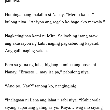
pamilya.”
Huminga nang malalim si Nanay. “Meron ka na,”
bulong niya. “At iyon ang regalo ko bago ako mawala.”
Nagkatinginan kami ni Mira. Sa loob ng isang araw,
ang akusasyon ng kabit naging pagkabuo ng kapatid.
Ang galit naging yakap.
Pero sa gitna ng luha, biglang humina ang boses ni
Nanay. “Ernesto… may isa pa,” pabulong niya.
“Ano po, Nay?” tanong ko, nanginginig.
“Inalagaan ni Lena ang lahat,” sabi niya. “Kahit wala
siyang suportang galing sa’yo. Kaya… wag mo siyang