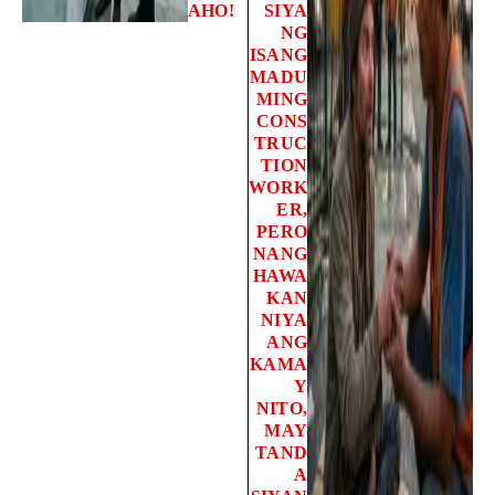
AHO!
SIYA
NG
ISANG
MADU
MING
CONS
TRUC
TION
WORK
ER,
PERO
NANG
HAWA
KAN
NIYA
ANG
KAMA
Y
NITO,
MAY
TAND
A