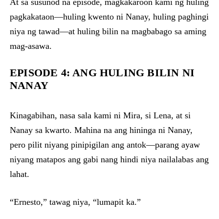
At sa susunod na episode, magkakaroon kami ng huling
pagkakataon—huling kwento ni Nanay, huling paghingi
niya ng tawad—at huling bilin na magbabago sa aming
mag-asawa.
EPISODE 4: ANG HULING BILIN NI
NANAY
Kinagabihan, nasa sala kami ni Mira, si Lena, at si
Nanay sa kwarto. Mahina na ang hininga ni Nanay,
pero pilit niyang pinipigilan ang antok—parang ayaw
niyang matapos ang gabi nang hindi niya nailalabas ang
lahat.
“Ernesto,” tawag niya, “lumapit ka.”