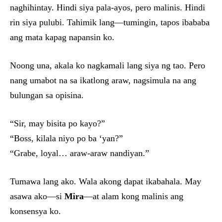
naghihintay. Hindi siya pala-ayos, pero malinis. Hindi
rin siya pulubi. Tahimik lang—tumingin, tapos ibababa
ang mata kapag napansin ko.
Noong una, akala ko nagkamali lang siya ng tao. Pero
nang umabot na sa ikatlong araw, nagsimula na ang
bulungan sa opisina.
“Sir, may bisita po kayo?”
“Boss, kilala niyo po ba ‘yan?”
“Grabe, loyal… araw-araw nandiyan.”
Tumawa lang ako. Wala akong dapat ikabahala. May
asawa ako—si
Mira
—at alam kong malinis ang
konsensya ko.