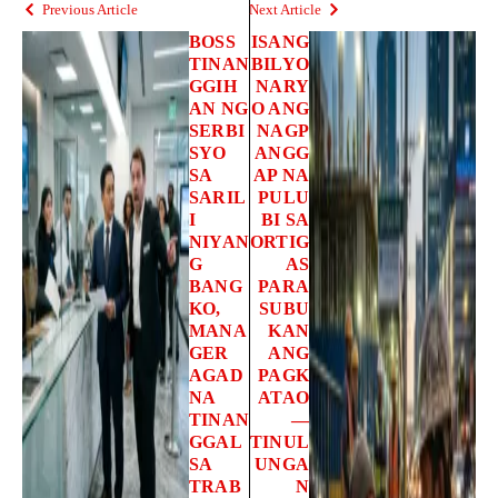
Previous Article
Next Article
BOSS
ISANG
TINAN
BILYO
GGIH
NARY
AN NG
O ANG
SERBI
NAGP
SYO
ANGG
SA
AP NA
SARIL
PULU
I
BI SA
NIYAN
ORTIG
G
AS
BANG
PARA
KO,
SUBU
MANA
KAN
GER
ANG
AGAD
PAGK
NA
ATAO
TINAN
—
GGAL
TINUL
SA
UNGA
TRAB
N