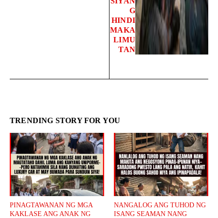
SIYAN
G
HINDI
MAKA
LIMU
TAN
TRENDING STORY FOR YOU
PINAGTAWANAN NG MGA
NANGALOG ANG TUHOD NG
KAKLASE ANG ANAK NG
ISANG SEAMAN NANG