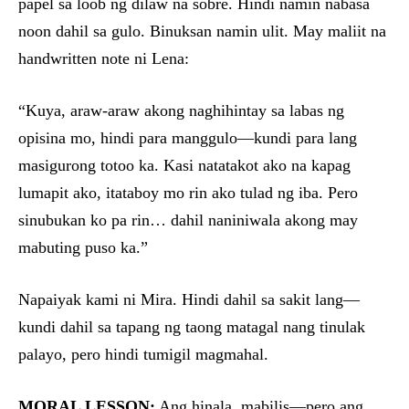
papel sa loob ng dilaw na sobre. Hindi namin nabasa
noon dahil sa gulo. Binuksan namin ulit. May maliit na
handwritten note ni Lena:
“Kuya, araw-araw akong naghihintay sa labas ng
opisina mo, hindi para manggulo—kundi para lang
masigurong totoo ka. Kasi natatakot ako na kapag
lumapit ako, itataboy mo rin ako tulad ng iba. Pero
sinubukan ko pa rin… dahil naniniwala akong may
mabuting puso ka.”
Napaiyak kami ni Mira. Hindi dahil sa sakit lang—
kundi dahil sa tapang ng taong matagal nang tinulak
palayo, pero hindi tumigil magmahal.
MORAL LESSON:
Ang hinala, mabilis—pero ang