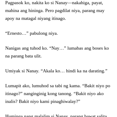
Pagpasok ko, nakita ko si Nanay—nakahiga, payat,
mahina ang hininga. Pero pagdilat niya, parang may
apoy na matagal niyang itinago.
“Ernesto…” pabulong niya.
Nanigas ang tuhod ko. “Nay…” lumabas ang boses ko
na parang bata ulit.
Umiyak si Nanay. “Akala ko… hindi ka na darating.”
Lumapit ako, lumuhod sa tabi ng kama. “Bakit niyo po
itinago?” nanginginig kong tanong. “Bakit niyo ako
inalis? Bakit niyo kami pinaghiwalay?”
Huminga nang malalim si Nanay, parang bawat salita