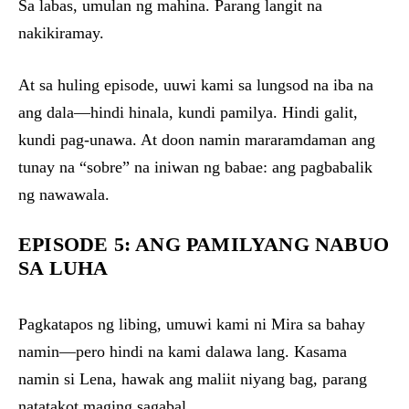
Sa labas, umulan ng mahina. Parang langit na
nakikiramay.
At sa huling episode, uuwi kami sa lungsod na iba na
ang dala—hindi hinala, kundi pamilya. Hindi galit,
kundi pag-unawa. At doon namin mararamdaman ang
tunay na “sobre” na iniwan ng babae: ang pagbabalik
ng nawawala.
EPISODE 5: ANG PAMILYANG NABUO
SA LUHA
Pagkatapos ng libing, umuwi kami ni Mira sa bahay
namin—pero hindi na kami dalawa lang. Kasama
namin si Lena, hawak ang maliit niyang bag, parang
natatakot maging sagabal.