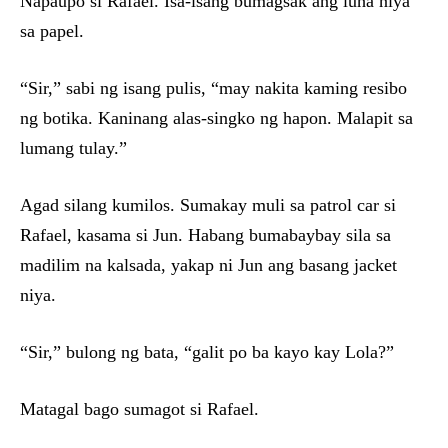
Napaupo si Rafael. Isa-isang bumagsak ang luha niya
sa papel.
“Sir,” sabi ng isang pulis, “may nakita kaming resibo
ng botika. Kaninang alas-singko ng hapon. Malapit sa
lumang tulay.”
Agad silang kumilos. Sumakay muli sa patrol car si
Rafael, kasama si Jun. Habang bumabaybay sila sa
madilim na kalsada, yakap ni Jun ang basang jacket
niya.
“Sir,” bulong ng bata, “galit po ba kayo kay Lola?”
Matagal bago sumagot si Rafael.