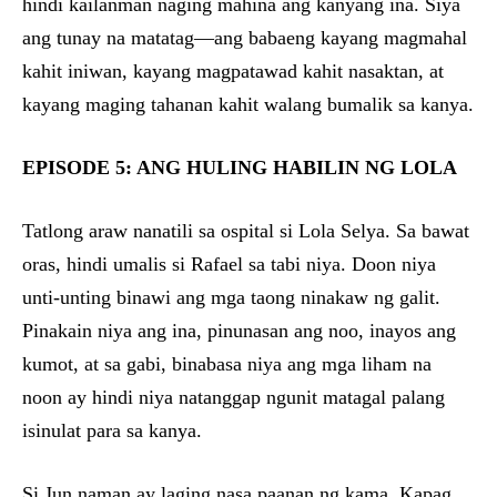
hindi kailanman naging mahina ang kanyang ina. Siya
ang tunay na matatag—ang babaeng kayang magmahal
kahit iniwan, kayang magpatawad kahit nasaktan, at
kayang maging tahanan kahit walang bumalik sa kanya.
EPISODE 5: ANG HULING HABILIN NG LOLA
Tatlong araw nanatili sa ospital si Lola Selya. Sa bawat
oras, hindi umalis si Rafael sa tabi niya. Doon niya
unti-unting binawi ang mga taong ninakaw ng galit.
Pinakain niya ang ina, pinunasan ang noo, inayos ang
kumot, at sa gabi, binabasa niya ang mga liham na
noon ay hindi niya natanggap ngunit matagal palang
isinulat para sa kanya.
Si Jun naman ay laging nasa paanan ng kama. Kapag