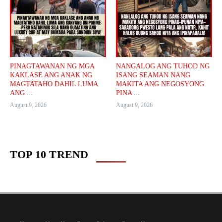
PINAGTAWANAN NG MGA
NANGALOG ANG TUHOD NG
KAKLASE ANG ANAK NG
ISANG SEAMAN NANG
MAGTATAHO DAHIL LUMA
MAKITA ANG NEGOSYONG
ANG ...
PINA ...
August 9, 2026
August 9, 2026
TOP 10 TREND