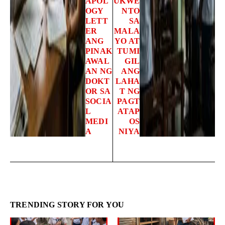
APOL
UKWE
OGY
NTO
LETT
SA
ER
MALA
ANG
YO AT
PINAK
TUMI
AWAL
GIL
AN NG
ANG
DOKT
LAHA
OR SA
T NG
SOCIA
PAGT
L
ATAP
MEDI
OS
A
NIYA
TRENDING STORY FOR YOU