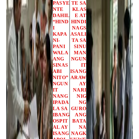
PASYE
TE SA
NTE
KLAS
DAHIL
E AT
“HIND
HINDI
I
NAGS
KAPA
ASALI
NI-
TA SA
PANI
SINU
WALA
MAN
ANG
NGUN
SINAS
IT
ABI
ISANG
NITO”
ARAW
NGUN
AY
IT
NARI
NANG
NIG
IPADA
NG
LA SA
GURO
IBANG
ANG
OSPIT
BATA
AL AY
NA
ISANG
NAGK