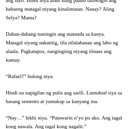
ang layo. Hindi niya alam kung paano tatawagin ang
babaeng matagal niyang kinalimutan. Nanay? Aling
Selya? Mama?
Dahan-dahang tumingin ang matanda sa kanya.
Matagal siyang nakatitig, tila nilalabanan ang labo ng
alaala. Pagkatapos, nanginginig niyang itinaas ang
kamay.
“Rafael?” bulong niya.
Hindi na napigilan ng pulis ang sarili. Lumuhod siya sa
basang semento at yumakap sa kanyang ina.
“Nay…” hikbi niya. “Patawarin n’yo po ako. Ang tagal
kong nawala. Ang tagal kong nagalit.”