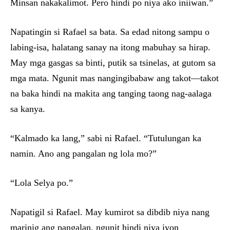
Minsan nakakalimot. Pero hindi po niya ako iniiwan.”
Napatingin si Rafael sa bata. Sa edad nitong sampu o
labing-isa, halatang sanay na itong mabuhay sa hirap.
May mga gasgas sa binti, putik sa tsinelas, at gutom sa
mga mata. Ngunit mas nangingibabaw ang takot—takot
na baka hindi na makita ang tanging taong nag-aalaga
sa kanya.
“Kalmado ka lang,” sabi ni Rafael. “Tutulungan ka
namin. Ano ang pangalan ng lola mo?”
“Lola Selya po.”
Napatigil si Rafael. May kumirot sa dibdib niya nang
marinig ang pangalan, ngunit hindi niya iyon