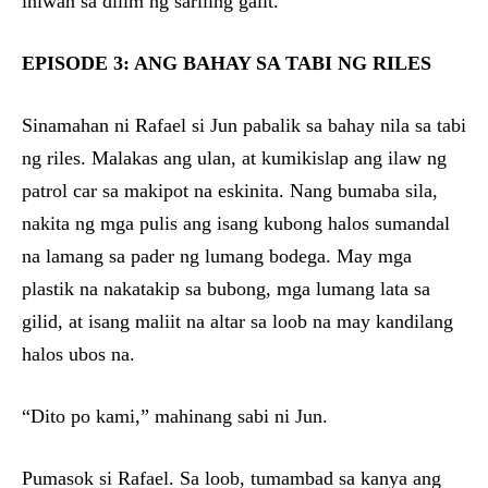
iniwan sa dilim ng sariling galit.
EPISODE 3: ANG BAHAY SA TABI NG RILES
Sinamahan ni Rafael si Jun pabalik sa bahay nila sa tabi
ng riles. Malakas ang ulan, at kumikislap ang ilaw ng
patrol car sa makipot na eskinita. Nang bumaba sila,
nakita ng mga pulis ang isang kubong halos sumandal
na lamang sa pader ng lumang bodega. May mga
plastik na nakatakip sa bubong, mga lumang lata sa
gilid, at isang maliit na altar sa loob na may kandilang
halos ubos na.
“Dito po kami,” mahinang sabi ni Jun.
Pumasok si Rafael. Sa loob, tumambad sa kanya ang