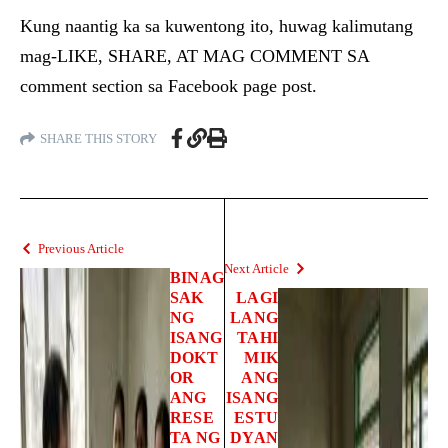
Kung naantig ka sa kuwentong ito, huwag kalimutang
mag-LIKE, SHARE, AT MAG COMMENT SA
comment section sa Facebook page post.
SHARE THIS STORY
Previous Article
Next Article
BINAG
SAK
LAGI
NG
LANG
ISANG
TAHI
DOKT
MIK
OR
ANG
ANG
ISANG
RESE
ESTU
TA NG
DYAN