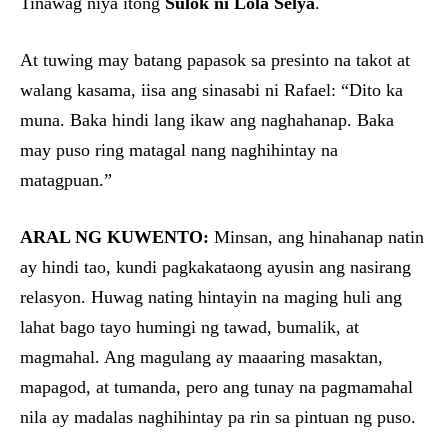
Tinawag niya itong
Sulok ni Lola Selya
.
At tuwing may batang papasok sa presinto na takot at
walang kasama, iisa ang sinasabi ni Rafael: “Dito ka
muna. Baka hindi lang ikaw ang naghahanap. Baka
may puso ring matagal nang naghihintay na
matagpuan.”
ARAL NG KUWENTO:
Minsan, ang hinahanap natin
ay hindi tao, kundi pagkakataong ayusin ang nasirang
relasyon. Huwag nating hintayin na maging huli ang
lahat bago tayo humingi ng tawad, bumalik, at
magmahal. Ang magulang ay maaaring masaktan,
mapagod, at tumanda, pero ang tunay na pagmamahal
nila ay madalas naghihintay pa rin sa pintuan ng puso.