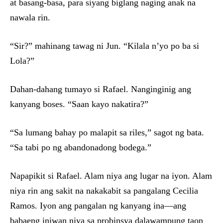
at basang-basa, para siyang biglang naging anak na
nawala rin.
“Sir?” mahinang tawag ni Jun. “Kilala n’yo po ba si
Lola?”
Dahan-dahang tumayo si Rafael. Nanginginig ang
kanyang boses. “Saan kayo nakatira?”
“Sa lumang bahay po malapit sa riles,” sagot ng bata.
“Sa tabi po ng abandonadong bodega.”
Napapikit si Rafael. Alam niya ang lugar na iyon. Alam
niya rin ang sakit na nakakabit sa pangalang Cecilia
Ramos. Iyon ang pangalan ng kanyang ina—ang
babaeng iniwan niya sa probinsya dalawampung taon