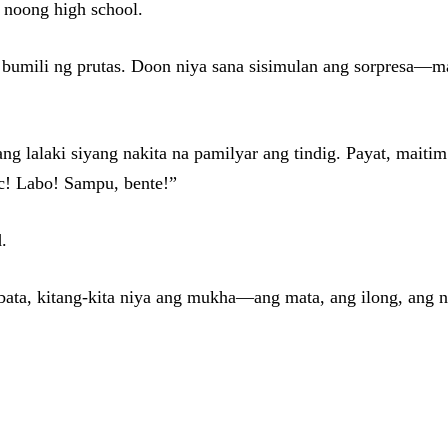
a noong high school.
a bumili ng prutas. Doon niya sana sisimulan ang sorpresa—m
ang lalaki siyang nakita na pamilyar ang tindig. Payat, mai
ic! Labo! Sampu, bente!”
.
ata, kitang-kita niya ang mukha—ang mata, ang ilong, ang n