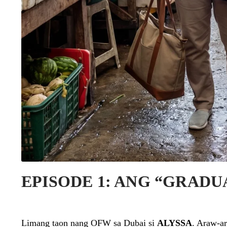
EPISODE 1: ANG “GRAD
Limang taon nang OFW sa Dubai si
ALYSSA
. Araw-ar