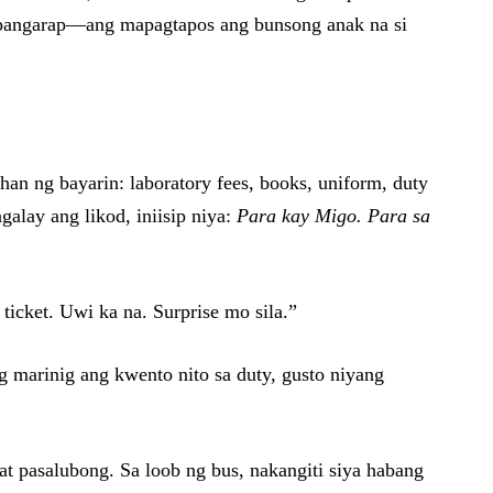
ng pangarap—ang mapagtapos ang bunsong anak na si
han ng bayarin: laboratory fees, books, uniform, duty
alay ang likod, iniisip niya:
Para kay Migo. Para sa
icket. Uwi ka na. Surprise mo sila.”
g marinig ang kwento nito sa duty, gusto niyang
 at pasalubong. Sa loob ng bus, nakangiti siya habang