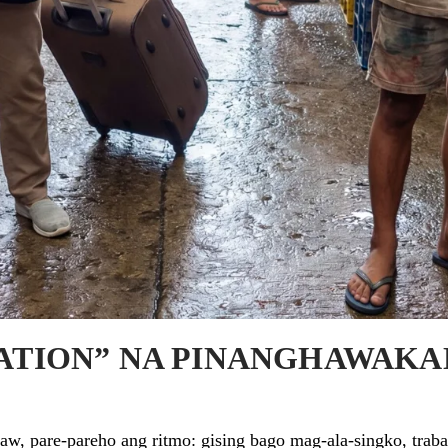
UATION” NA PINANGHAWAKA
aw, pare-pareho ang ritmo: gising bago mag-ala-singko, traba