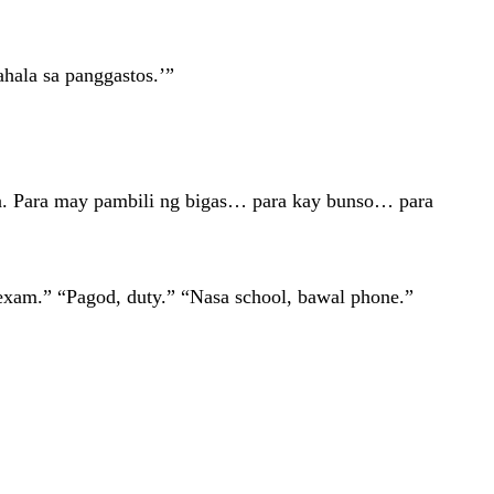
hala sa panggastos.’”
da. Para may pambili ng bigas… para kay bunso… para
 exam.” “Pagod, duty.” “Nasa school, bawal phone.”