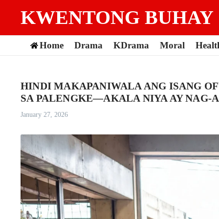
Skip to content
KWENTONG BUHAY
Home
Drama
KDrama
Moral
Healt
HINDI MAKAPANIWALA ANG ISANG O
SA PALENGKE—AKALA NIYA AY NAG-AA
January 27, 2026