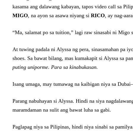
kasama ang dalawang kabayan, tapos video call sa Pili
MIGO
, na ayon sa asawa niyang si
RICO
, ay nag-aar
“Ma, salamat po sa tuition,” lagi raw sinasabi ni Migo 
At tuwing padala ni Alyssa ng pera, sinasamahan pa iyo
shoes. Sa bawat bilang, mas kumakapit si Alyssa sa pan
puting uniporme. Para sa kinabukasan.
Isang umaga, may tumawag na kaibigan niya sa Duba
Parang nabuhayan si Alyssa. Hindi na siya nagdalawang
maramdaman na sulit ang bawat luha sa gabi.
Paglapag niya sa Pilipinas, hindi niya sinabi sa pamily