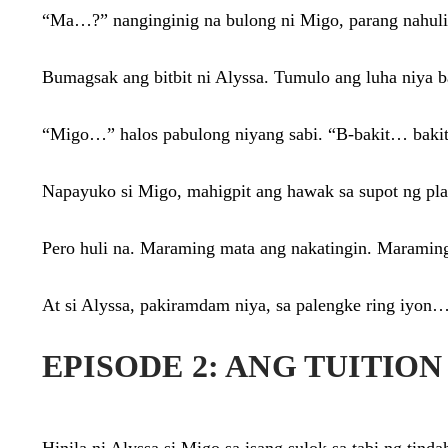
“Ma…?” nanginginig na bulong ni Migo, parang nahuli 
Bumagsak ang bitbit ni Alyssa. Tumulo ang luha niya 
“Migo…” halos pabulong niyang sabi. “B-bakit… bakit
Napayuko si Migo, mahigpit ang hawak sa supot ng pl
Pero huli na. Maraming mata ang nakatingin. Maramin
At si Alyssa, pakiramdam niya, sa palengke ring iyon
EPISODE 2: ANG TUITIO