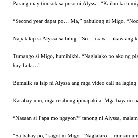
Parang may tinusok sa puso ni Alyssa. “Kailan ka tumig
“Second year dapat po… Ma,” pabulong ni Migo. “Noong
Napatakip si Alyssa sa bibig. “So… ikaw… ikaw ang 
Tumango si Migo, humihikbi. “Naglalako po ako ng pla
kay Lola…”
Bumalik sa isip ni Alyssa ang mga video call na lagin
Kasabay nun, mga resibong ipinapakita. Mga bayarin n
“Nasaan si Papa mo ngayon?” tanong ni Alyssa, malami
“Sa bahay po,” sagot ni Migo. “Naglalaro… minsan u