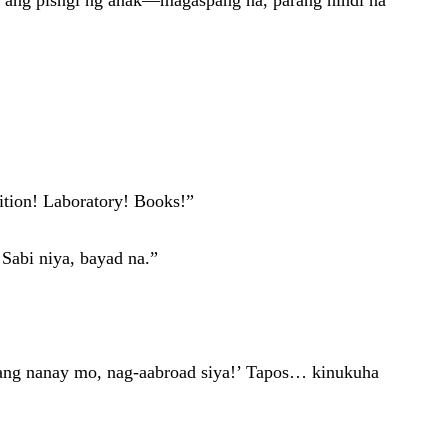
os ang pisngi ng anak—magaspang na, parang hindi na
tion! Laboratory! Books!”
Sabi niya, bayad na.”
 ang nanay mo, nag-aabroad siya!’ Tapos… kinukuha