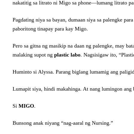
nakatitig sa litrato ni Migo sa phone—lumang litrato p
Pagdating niya sa bayan, dumaan siya sa palengke par
paboritong tinapay para kay Migo.
Pero sa gitna ng masikip na daan ng palengke, may bat
malaking supot ng
plastic labo
. Nagsisigaw ito, “Plast
Huminto si Alyssa. Parang biglang lumamig ang paligid
Lumapit siya, hindi makahinga. At nang lumingon ang b
Si
MIGO
.
Bunsong anak niyang “nag-aaral ng Nursing.”