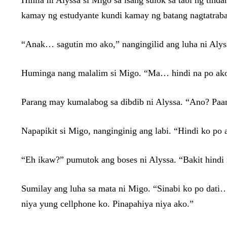
Hinila ni Alyssa si Migo sa isang sulok sa tabi ng ti
kamay ng estudyante kundi kamay ng batang nagtatrab
“Anak… sagutin mo ako,” nangingilid ang luha ni Aly
Huminga nang malalim si Migo. “Ma… hindi na po ako
Parang may kumalabog sa dibdib ni Alyssa. “Ano? Paa
Napapikit si Migo, nanginginig ang labi. “Hindi ko po
“Eh ikaw?” pumutok ang boses ni Alyssa. “Bakit hindi 
Sumilay ang luha sa mata ni Migo. “Sinabi ko po dati
niya yung cellphone ko. Pinapahiya niya ako.”