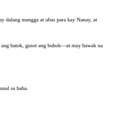
ay dalang mangga at ubas para kay Nanay, at
tim ang batok, gusot ang buhok—at may hawak na
unal sa baba.