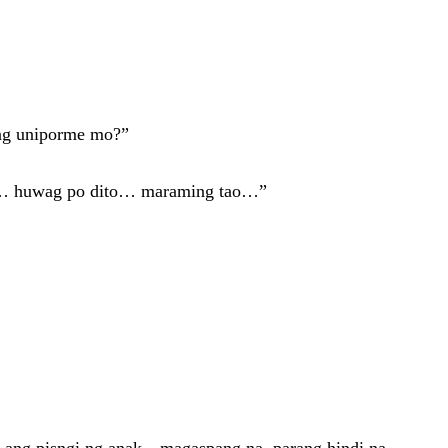
ang uniporme mo?”
“Ma… huwag po dito… maraming tao…”