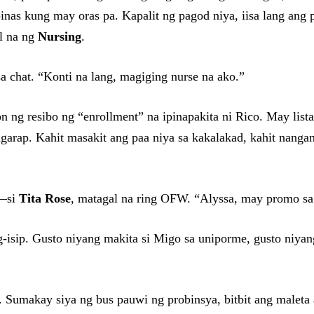
pinas kung may oras pa. Kapalit ng pagod niya, iisa lang a
al na ng
Nursing
.
sa chat. “Konti na lang, magiging nurse na ako.”
n ng resibo ng “enrollment” na ipinapakita ni Rico. May lista
garap. Kahit masakit ang paa niya sa kakalakad, kahit nangang
i—si
Tita Rose
, matagal na ring OFW. “Alyssa, may promo sa t
-isip. Gusto niyang makita si Migo sa uniporme, gusto niyan
a. Sumakay siya ng bus pauwi ng probinsya, bitbit ang maleta