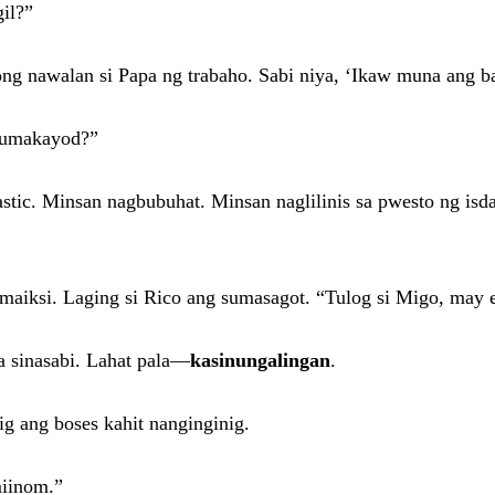
il?”
 nawalan si Papa ng trabaho. Sabi niya, ‘Ikaw muna ang ba
kumakayod?”
stic. Minsan nagbubuhat. Minsan naglilinis sa pwesto ng is
g maiksi. Laging si Rico ang sumasagot. “Tulog si Migo, may
a sinasabi. Lahat pala—
kasinungalingan
.
g ang boses kahit nanginginig.
miinom.”