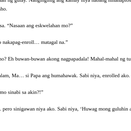
ndahan ng gulay. Nanginginig ang kamay niya habang hinahapl
aho.
ssa. “Nasaan ang eskwelahan mo?”
 nakapag-enroll… matagal na.”
no? Eh buwan-buwan akong nagpapadala! Mahal-mahal ng tui
 alam, Ma… si Papa ang humahawak. Sabi niya, enrolled ako. 
mo sinabi sa akin?!”
… pero sinigawan niya ako. Sabi niya, ‘Huwag mong guluhin