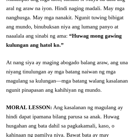
aral ng araw na iyon. Hindi naging madali. May mga
nanghusga. May mga nanakit. Ngunit tuwing bibigat
ang mundo, binubuksan niya ang lumang panyo at
naaalala ang sinabi ng ama:
“Huwag mong gawing
kulungan ang hatol ko.”
At nang siya ay maging abogado balang araw, ang una
niyang tinulungan ay mga batang naiwan ng mga
magulang sa kulungan—mga batang walang kasalanan
ngunit pinapasan ang kahihiyan ng mundo.
MORAL LESSON:
Ang kasalanan ng magulang ay
hindi dapat ipamana bilang parusa sa anak. Huwag
husgahan ang bata dahil sa pagkakamali, kaso, o
kahinaan ng pamilya niya. Bawat bata ay may