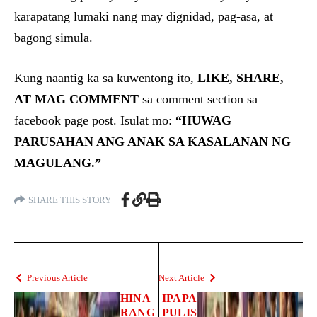
karapatang lumaki nang may dignidad, pag-asa, at
bagong simula.
Kung naantig ka sa kuwentong ito,
LIKE, SHARE,
AT MAG COMMENT
sa comment section sa
facebook page post. Isulat mo:
“HUWAG
PARUSAHAN ANG ANAK SA KASALANAN NG
MAGULANG.”
SHARE THIS STORY
Previous Article
Next Article
HINA
IPAPA
RANG
PULIS