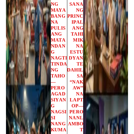
NG
SANA
MAYA
NG
BANG
PRINC
NA
IPAL
PULIS
ANG
ANG
TAHI
MATA
MIK
NDAN
NA
G
ESTU
NAGTI
DYAN
TINDA
TE
NG
DAHIL
TAHO
SA
—
“NAK
PERO
AW”
AGAD
NA
SIYAN
LAPT
G
OP—
NAGSI
PERO
SI
NANL
NANG
AMBO
KUMA
T