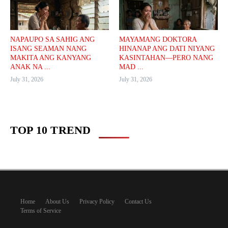
NAPAUPO SA SAHIG ANG
MAYAMANG DOKTORA
ISANG SEAMAN NANG
HINANAP ANG DATI NIYANG
MAKITA ANG KANYANG
KASINTAHAN—PERO NANG
ANAK NA ...
MAD ...
July 31, 2026
July 31, 2026
TOP 10 TREND
Home
About Us
Privacy Policy
Contact Us
Terms of Service