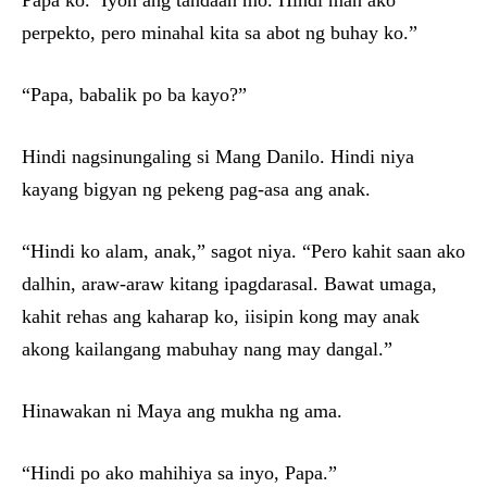
Papa ko.’ Iyon ang tandaan mo. Hindi man ako
perpekto, pero minahal kita sa abot ng buhay ko.”
“Papa, babalik po ba kayo?”
Hindi nagsinungaling si Mang Danilo. Hindi niya
kayang bigyan ng pekeng pag-asa ang anak.
“Hindi ko alam, anak,” sagot niya. “Pero kahit saan ako
dalhin, araw-araw kitang ipagdarasal. Bawat umaga,
kahit rehas ang kaharap ko, iisipin kong may anak
akong kailangang mabuhay nang may dangal.”
Hinawakan ni Maya ang mukha ng ama.
“Hindi po ako mahihiya sa inyo, Papa.”