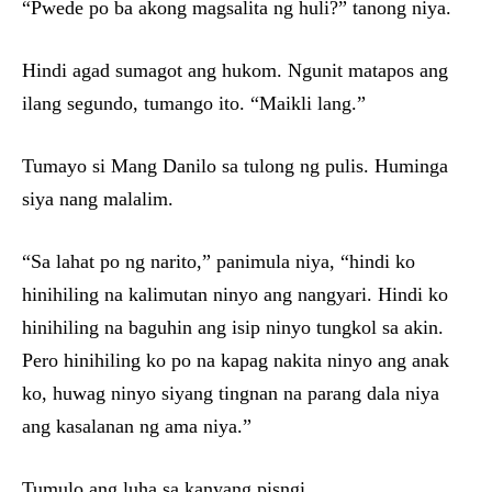
“Pwede po ba akong magsalita ng huli?” tanong niya.
Hindi agad sumagot ang hukom. Ngunit matapos ang
ilang segundo, tumango ito. “Maikli lang.”
Tumayo si Mang Danilo sa tulong ng pulis. Huminga
siya nang malalim.
“Sa lahat po ng narito,” panimula niya, “hindi ko
hinihiling na kalimutan ninyo ang nangyari. Hindi ko
hinihiling na baguhin ang isip ninyo tungkol sa akin.
Pero hinihiling ko po na kapag nakita ninyo ang anak
ko, huwag ninyo siyang tingnan na parang dala niya
ang kasalanan ng ama niya.”
Tumulo ang luha sa kanyang pisngi.