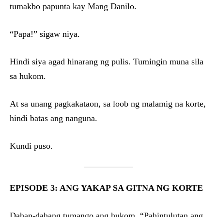
tumakbo papunta kay Mang Danilo.
“Papa!” sigaw niya.
Hindi siya agad hinarang ng pulis. Tumingin muna sila
sa hukom.
At sa unang pagkakataon, sa loob ng malamig na korte,
hindi batas ang nanguna.
Kundi puso.
EPISODE 3: ANG YAKAP SA GITNA NG KORTE
Dahan-dahang tumango ang hukom. “Pahintulutan ang