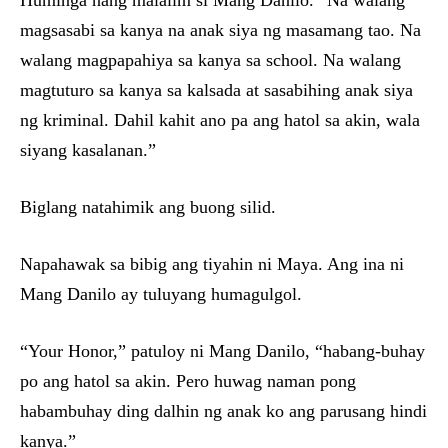
Huminga nang malalim si Mang Danilo. “Na walang
magsasabi sa kanya na anak siya ng masamang tao. Na
walang magpapahiya sa kanya sa school. Na walang
magtuturo sa kanya sa kalsada at sasabihing anak siya
ng kriminal. Dahil kahit ano pa ang hatol sa akin, wala
siyang kasalanan.”
Biglang natahimik ang buong silid.
Napahawak sa bibig ang tiyahin ni Maya. Ang ina ni
Mang Danilo ay tuluyang humagulgol.
“Your Honor,” patuloy ni Mang Danilo, “habang-buhay
po ang hatol sa akin. Pero huwag naman pong
habambuhay ding dalhin ng anak ko ang parusang hindi
kanya.”