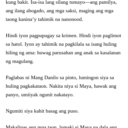
kung bakit. Isa-isa lang silang tumayo—ang pamilya,
ang ilang abogado, ang mga saksi, maging ang mga
taong kanina’y tahimik na nanonood.
Hindi iyon pagpupugay sa krimen. Hindi iyon paglimot
sa hatol. Iyon ay tahimik na pagkilala sa isang huling
hiling ng ama: huwag parusahan ang anak sa kasalanan
ng magulang.
Paglabas ni Mang Danilo sa pinto, lumingon siya sa
huling pagkakataon. Nakita niya si Maya, hawak ang
panyo, umiiyak ngunit nakatayo.
Ngumiti siya kahit basag ang puso.
Makalipas ang mga taon, lumaki si Maya na dala ang