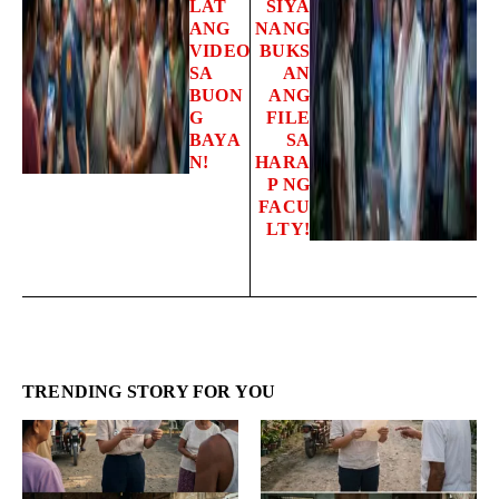
LAT
SIYA
ANG
NANG
VIDEO
BUKS
SA
AN
BUON
ANG
G
FILE
BAYA
SA
N!
HARA
P NG
FACU
LTY!
TRENDING STORY FOR YOU