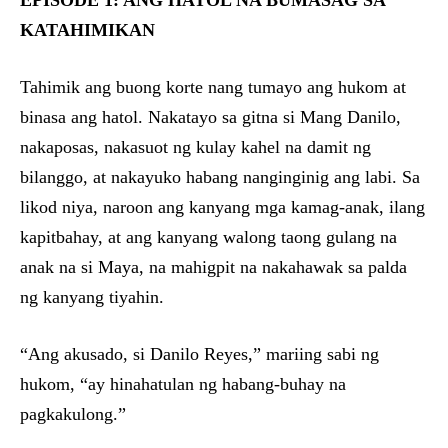
EPISODE 1: ANG HATOL NA BUMASAG SA
KATAHIMIKAN
Tahimik ang buong korte nang tumayo ang hukom at
binasa ang hatol. Nakatayo sa gitna si Mang Danilo,
nakaposas, nakasuot ng kulay kahel na damit ng
bilanggo, at nakayuko habang nanginginig ang labi. Sa
likod niya, naroon ang kanyang mga kamag-anak, ilang
kapitbahay, at ang kanyang walong taong gulang na
anak na si Maya, na mahigpit na nakahawak sa palda
ng kanyang tiyahin.
“Ang akusado, si Danilo Reyes,” mariing sabi ng
hukom, “ay hinahatulan ng habang-buhay na
pagkakulong.”