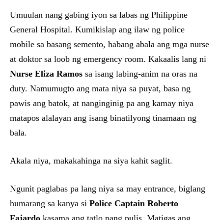
Umuulan nang gabing iyon sa labas ng Philippine
General Hospital. Kumikislap ang ilaw ng police
mobile sa basang semento, habang abala ang mga nurse
at doktor sa loob ng emergency room. Kakaalis lang ni
Nurse Eliza Ramos
sa isang labing-anim na oras na
duty. Namumugto ang mata niya sa puyat, basa ng
pawis ang batok, at nanginginig pa ang kamay niya
matapos alalayan ang isang binatilyong tinamaan ng
bala.
Akala niya, makakahinga na siya kahit saglit.
Ngunit paglabas pa lang niya sa may entrance, biglang
humarang sa kanya si
Police Captain Roberto
Fajardo
kasama ang tatlo pang pulis. Matigas ang