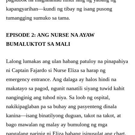
kapangyarihan—kundi ng tibay ng isang pusong
tumangging sumuko sa tama.
EPISODE 2: ANG NURSE NA AYAW
BUMALUKTOT SA MALI
Lalong lumakas ang ulan habang patuloy na pinapahiya
ni Captain Fajardo si Nurse Eliza sa harap ng
emergency entrance. Ang dalaga ay halos hindi na
makatayo sa pagod, ngunit nanatili siyang tuwid kahit
nanginginig ang tuhod niya. Sa loob ng ospital,
nakikipaglaban pa sa buhay ang pasyenteng dinala
kanina—isang binatilyong duguan, takot na takot, at
bago mawalan ng malay ay bumulong ng mga
pangalang narinig ni Eliza habang isinusulat ang chart.