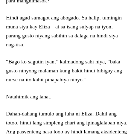
para manghimasok?”
Hindi agad sumagot ang abogado. Sa halip, tumingin
muna siya kay Eliza—at sa isang sulyap na iyon,
parang gusto niyang sabihin sa dalaga na hindi siya
nag-iisa.
“Bago ko sagutin iyan,” kalmadong sabi niya, “baka
gusto ninyong malaman kung bakit hindi bibigay ang
nurse na ito kahit pinapahiya ninyo.”
Natahimik ang lahat.
Dahan-dahang tumulo ang luha ni Eliza. Dahil ang
totoo, hindi lang simpleng chart ang ipinaglalaban niya.
Ang pasyenteng nasa loob ay hindi lamang aksidenteng