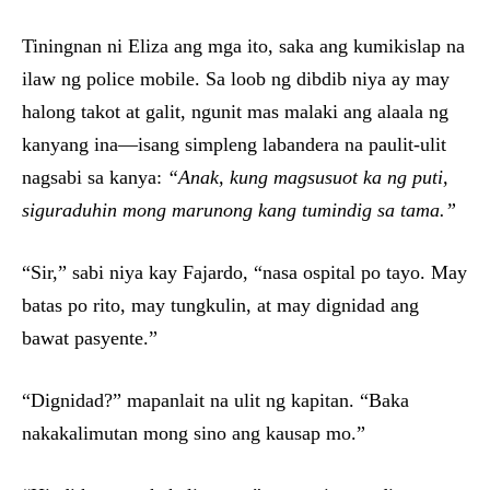
Tiningnan ni Eliza ang mga ito, saka ang kumikislap na
ilaw ng police mobile. Sa loob ng dibdib niya ay may
halong takot at galit, ngunit mas malaki ang alaala ng
kanyang ina—isang simpleng labandera na paulit-ulit
nagsabi sa kanya:
“Anak, kung magsusuot ka ng puti,
siguraduhin mong marunong kang tumindig sa tama.”
“Sir,” sabi niya kay Fajardo, “nasa ospital po tayo. May
batas po rito, may tungkulin, at may dignidad ang
bawat pasyente.”
“Dignidad?” mapanlait na ulit ng kapitan. “Baka
nakakalimutan mong sino ang kausap mo.”