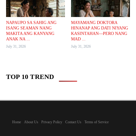
NAPAUPO SA SAHIG ANG
MAYAMANG DOKTORA
ISANG SEAMAN NANG
HINANAP ANG DATI NIYANG
MAKITA ANG KANYANG
KASINTAHAN—PERO NANG
ANAK NA ...
MAD ...
July 31, 2026
July 31, 2026
TOP 10 TREND
Home
About Us
Privacy Policy
Contact Us
Terms of Service