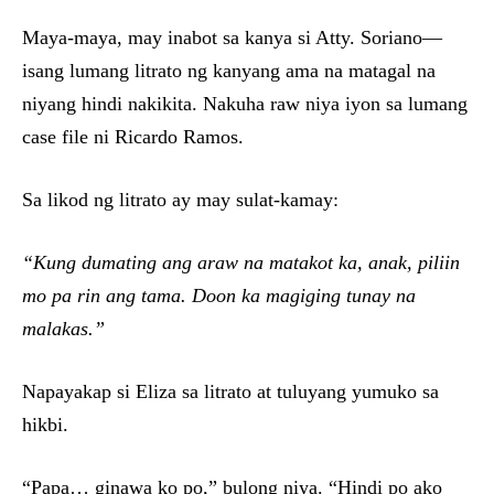
Maya-maya, may inabot sa kanya si Atty. Soriano—
isang lumang litrato ng kanyang ama na matagal na
niyang hindi nakikita. Nakuha raw niya iyon sa lumang
case file ni Ricardo Ramos.
Sa likod ng litrato ay may sulat-kamay:
“Kung dumating ang araw na matakot ka, anak, piliin
mo pa rin ang tama. Doon ka magiging tunay na
malakas.”
Napayakap si Eliza sa litrato at tuluyang yumuko sa
hikbi.
“Papa… ginawa ko po,” bulong niya. “Hindi po ako