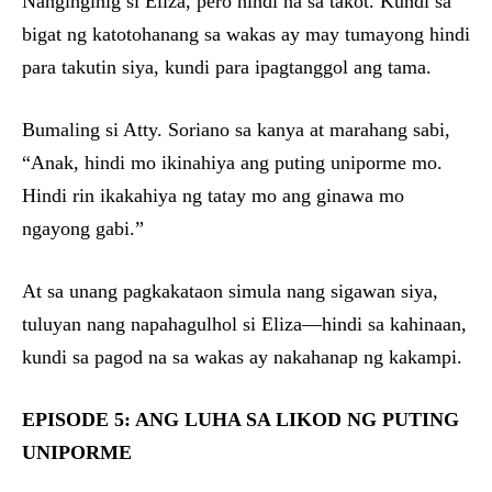
Nanginginig si Eliza, pero hindi na sa takot. Kundi sa
bigat ng katotohanang sa wakas ay may tumayong hindi
para takutin siya, kundi para ipagtanggol ang tama.
Bumaling si Atty. Soriano sa kanya at marahang sabi,
“Anak, hindi mo ikinahiya ang puting uniporme mo.
Hindi rin ikakahiya ng tatay mo ang ginawa mo
ngayong gabi.”
At sa unang pagkakataon simula nang sigawan siya,
tuluyan nang napahagulhol si Eliza—hindi sa kahinaan,
kundi sa pagod na sa wakas ay nakahanap ng kakampi.
EPISODE 5: ANG LUHA SA LIKOD NG PUTING
UNIPORME