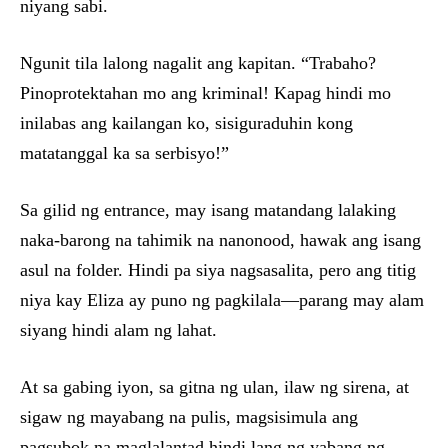
niyang sabi.
Ngunit tila lalong nagalit ang kapitan. “Trabaho?
Pinoprotektahan mo ang kriminal! Kapag hindi mo
inilabas ang kailangan ko, sisiguraduhin kong
matatanggal ka sa serbisyo!”
Sa gilid ng entrance, may isang matandang lalaking
naka-barong na tahimik na nanonood, hawak ang isang
asul na folder. Hindi pa siya nagsasalita, pero ang titig
niya kay Eliza ay puno ng pagkilala—parang may alam
siyang hindi alam ng lahat.
At sa gabing iyon, sa gitna ng ulan, ilaw ng sirena, at
sigaw ng mayabang na pulis, magsisimula ang
pagsubok na maglalantad hindi lang ng yabang ng