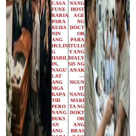
CASA
NANG
FUNE
HOST
RARIA
AGE
PARA
NG
KUHA
DOCT
NIN
OR
ANG
PARA
HULIN
ITULO
G
Y ANG
HABIL
DIALY
IN,
SIS NG
NAGU
ANAK
LAT
—
ANG
NGUN
MGA
IT
KAPA
NANG
TID
MAKI
PERO
TA NG
NANG
DOKT
BUKS
OR
AN
ANG
ANG
BRAS