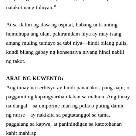
natakot nang tuluyan.”
At sa ilalim ng ilaw ng ospital, habang unti-unting
humuhupa ang ulan, pakiramdam niya ay may isang
amang muling tumayo sa tabi niya—hindi bilang pulis,
kundi bilang gabay ng konsensiya niyang hindi nabili
ng takot.
ARAL NG KUWENTO:
Ang tunay na serbisyo ay hindi pananakot, pang-aapi, o
paggamit ng kapangyarihan laban sa mahina. Ang tunay
na dangal—sa uniporme man ng pulis o puting damit
ng nurse—ay nakikita sa pagtatanggol sa tama,
paggalang sa kapwa, at paninindigan sa katotohanan
kahit mahirap.