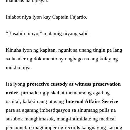
matataas na opisyal.
Iniabot niya iyon kay Captain Fajardo.
“Basahin ninyo,” malamig niyang sabi.
Kinuha iyon ng kapitan, ngunit sa unang tingin pa lang
sa header ng dokumento ay nagbago na ang kulay ng
mukha niya.
Isa iyong
protective custody at witness preservation
order
, pirmado ng piskal at inendorsong agad ng
ospital, kalakip ang utos ng
Internal Affairs Service
para sa agarang imbestigasyon sa sinumang pulis na
susubok manghimasok, mang-intimidate ng medical
personnel, o magtamper ng records kaugnay ng kasong