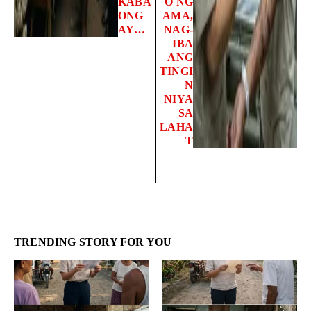
KABA
O NG
ONG
AMA,
AY…
NAG-
IBA
ANG
TINGI
N
NIYA
SA
LAHA
T
TRENDING STORY FOR YOU