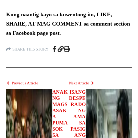
Kung naantig kayo sa kuwentong ito, LIKE,
SHARE, AT MAG COMMENT sa comment section
sa Facebook page post.
SHARE THIS STORY
Previous Article
Next Article
ANAK
ISANG
NG
DESPE
MAGS
RADO
ASAK
NG
A
AMA
PUMA
SA
SOK
PASIG
SA
ANG