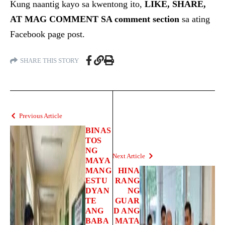
Kung naantig kayo sa kwentong ito,
LIKE, SHARE,
AT MAG COMMENT SA comment section
sa ating
Facebook page post.
SHARE THIS STORY
Previous Article
BINAS
TOS
NG
Next Article
MAYA
MANG
HINA
ESTU
RANG
DYAN
NG
TE
GUAR
ANG
D ANG
BABA
MATA