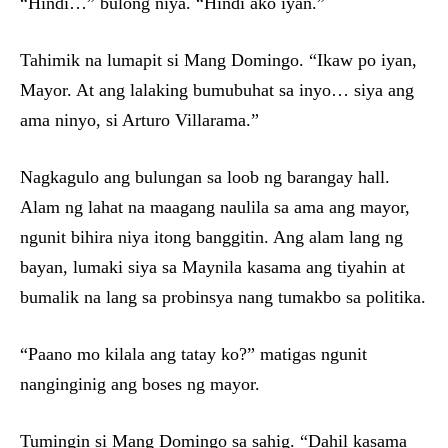
“Hindi…” bulong niya. “Hindi ako iyan.”
Tahimik na lumapit si Mang Domingo. “Ikaw po iyan,
Mayor. At ang lalaking bumubuhat sa inyo… siya ang
ama ninyo, si Arturo Villarama.”
Nagkagulo ang bulungan sa loob ng barangay hall.
Alam ng lahat na maagang naulila sa ama ang mayor,
ngunit bihira niya itong banggitin. Ang alam lang ng
bayan, lumaki siya sa Maynila kasama ang tiyahin at
bumalik na lang sa probinsya nang tumakbo sa politika.
“Paano mo kilala ang tatay ko?” matigas ngunit
nanginginig ang boses ng mayor.
Tumingin si Mang Domingo sa sahig. “Dahil kasama