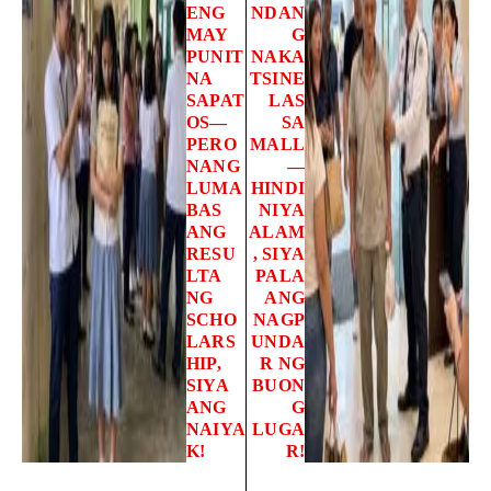
ENG
NDAN
MAY
G
PUNIT
NAKA
NA
TSINE
SAPAT
LAS
OS—
SA
PERO
MALL
NANG
—
LUMA
HINDI
BAS
NIYA
ANG
ALAM
RESU
, SIYA
LTA
PALA
NG
ANG
SCHO
NAGP
LARS
UNDA
HIP,
R NG
SIYA
BUON
ANG
G
NAIYA
LUGA
K!
R!