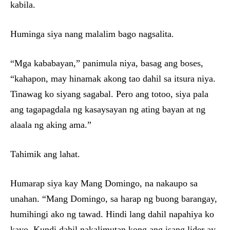
kabila.
Huminga siya nang malalim bago nagsalita.
“Mga kababayan,” panimula niya, basag ang boses,
“kahapon, may hinamak akong tao dahil sa itsura niya.
Tinawag ko siyang sagabal. Pero ang totoo, siya pala
ang tagapagdala ng kasaysayan ng ating bayan at ng
alaala ng aking ama.”
Tahimik ang lahat.
Humarap siya kay Mang Domingo, na nakaupo sa
unahan. “Mang Domingo, sa harap ng buong barangay,
humihingi ako ng tawad. Hindi lang dahil napahiya ko
kayo. Kundi dahil nakalimutan kong ang isang lider ay