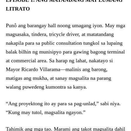
EPISODE 1: ANG MATANDANG MAY LUMANG
LITRATO
Punô ang barangay hall noong umagang iyon. May mga
magsasaka, tindera, tricycle driver, at matatandang
nakapila para sa public consultation tungkol sa lupaing
balak bilhin ng munisipyo para gawing bagong terminal
at commercial area. Sa harap ng lahat, nakatayo si
Mayor Ricardo Villarama—malinis ang barong,
matigas ang mukha, at sanay magsalita na parang
walang puwedeng kumontra sa kanya.
“Ang proyektong ito ay para sa pag-unlad,” sabi niya.
“Kung may tutol, magsalita ngayon.”
Tahimik ang mga tao. Marami ang takot magsalita dahil