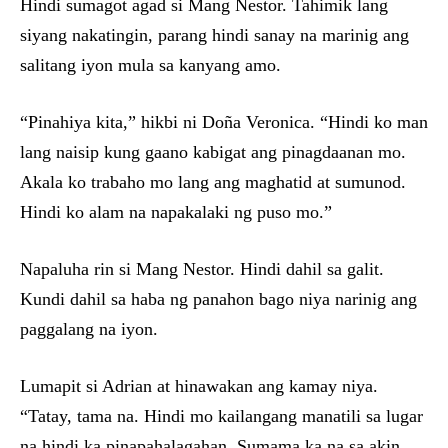
Hindi sumagot agad si Mang Nestor. Tahimik lang
siyang nakatingin, parang hindi sanay na marinig ang
salitang iyon mula sa kanyang amo.
“Pinahiya kita,” hikbi ni Doña Veronica. “Hindi ko man
lang naisip kung gaano kabigat ang pinagdaanan mo.
Akala ko trabaho mo lang ang maghatid at sumunod.
Hindi ko alam na napakalaki ng puso mo.”
Napaluha rin si Mang Nestor. Hindi dahil sa galit.
Kundi dahil sa haba ng panahon bago niya narinig ang
paggalang na iyon.
Lumapit si Adrian at hinawakan ang kamay niya.
“Tatay, tama na. Hindi mo kailangang manatili sa lugar
na hindi ka pinapahalagahan. Sumama ka na sa akin.