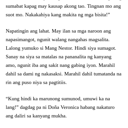
sumabat kapag may kausap akong tao. Tingnan mo ang
suot mo. Nakakahiya kang makita ng mga bisita!”
Napatingin ang lahat. May ilan sa mga naroon ang
napasimangot, ngunit walang nangahas magsalita.
Lalong yumuko si Mang Nestor. Hindi siya sumagot.
Sanay na siya sa matalas na pananalita ng kanyang
amo, ngunit iba ang sakit nang gabing iyon. Marahil
dahil sa dami ng nakasaksi. Marahil dahil tumatanda na
rin ang puso niya sa pagtitiis.
“Kung hindi ka marunong sumunod, umuwi ka na
lang!” dagdag pa ni Doña Veronica habang nakaturo
ang daliri sa kanyang mukha.