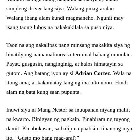
simpleng driver lang siya. Walang pinag-aralan.
Walang ibang alam kundi magmaneho. Ngunit may
isang taong lubos na nakakakilala sa puso niya.
Taon na ang nakalipas nang minsang makakita siya ng
binatilyong namamalimos sa terminal habang umuulan.
Payat, gusgusin, nanginginig, at halos himatayin sa
gutom. Ang batang iyon ay si
Adrian Cortez
. Wala na
itong ama, at kakamatay lang ng ina nito noon. Hindi
alam ng bata kung saan pupunta.
Inuwi siya ni Mang Nestor sa inuupahan niyang maliit
na kwarto. Binigyan ng pagkain. Pinahiram ng tuyong
damit. Kinabukasan, sa halip na paalisin, tinanong niya
ito, “Gusto mo bang mag-aral?”