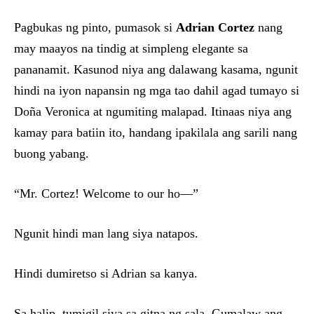
Pagbukas ng pinto, pumasok si
Adrian Cortez
nang
may maayos na tindig at simpleng elegante sa
pananamit. Kasunod niya ang dalawang kasama, ngunit
hindi na iyon napansin ng mga tao dahil agad tumayo si
Doña Veronica at ngumiting malapad. Itinaas niya ang
kamay para batiin ito, handang ipakilala ang sarili nang
buong yabang.
“Mr. Cortez! Welcome to our ho—”
Ngunit hindi man lang siya natapos.
Hindi dumiretso si Adrian sa kanya.
Sa halip, tumigil siya sa gitna ng sala. Gumalaw ang