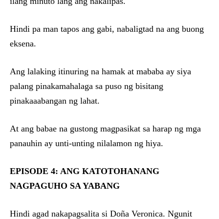
ilang minuto lang ang nakalipas.
Hindi pa man tapos ang gabi, nabaligtad na ang buong
eksena.
Ang lalaking itinuring na hamak at mababa ay siya
palang pinakamahalaga sa puso ng bisitang
pinakaaabangan ng lahat.
At ang babae na gustong magpasikat sa harap ng mga
panauhin ay unti-unting nilalamon ng hiya.
EPISODE 4: ANG KATOTOHANANG
NAGPAGUHO SA YABANG
Hindi agad nakapagsalita si Doña Veronica. Ngunit