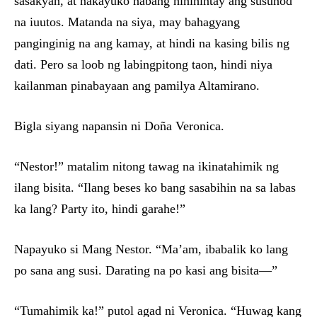
sasakyan, at nakayuko habang hinihintay ang susunod
na iuutos. Matanda na siya, may bahagyang
panginginig na ang kamay, at hindi na kasing bilis ng
dati. Pero sa loob ng labingpitong taon, hindi niya
kailanman pinabayaan ang pamilya Altamirano.
Bigla siyang napansin ni Doña Veronica.
“Nestor!” matalim nitong tawag na ikinatahimik ng
ilang bisita. “Ilang beses ko bang sasabihin na sa labas
ka lang? Party ito, hindi garahe!”
Napayuko si Mang Nestor. “Ma’am, ibabalik ko lang
po sana ang susi. Darating na po kasi ang bisita—”
“Tumahimik ka!” putol agad ni Veronica. “Huwag kang