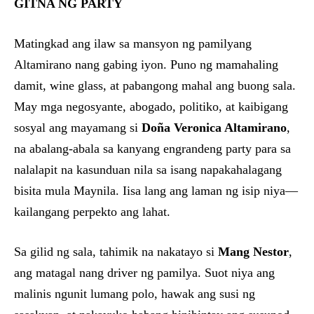
GITNA NG PARTY
Matingkad ang ilaw sa mansyon ng pamilyang
Altamirano nang gabing iyon. Puno ng mamahaling
damit, wine glass, at pabangong mahal ang buong sala.
May mga negosyante, abogado, politiko, at kaibigang
sosyal ang mayamang si
Doña Veronica Altamirano
,
na abalang-abala sa kanyang engrandeng party para sa
nalalapit na kasunduan nila sa isang napakahalagang
bisita mula Maynila. Iisa lang ang laman ng isip niya—
kailangang perpekto ang lahat.
Sa gilid ng sala, tahimik na nakatayo si
Mang Nestor
,
ang matagal nang driver ng pamilya. Suot niya ang
malinis ngunit lumang polo, hawak ang susi ng