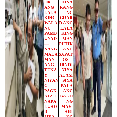
OR
HINA
ANG
RANG
LALA
NG
KING
GUAR
WALA
D ANG
NG
LALA
PAMB
KING
UYAD
MAY
—
PUTIK
NANG
ANG
MALA
SAPAT
MAN
OS—
ANG
HINDI
TUNA
NIYA
Y
ALAM
NIYAN
, SIYA
G
PALA
PAGK
ANG
ATAO,
BAGO
NAPA
NG
LUHO
MAY-
D
ARI
SIYA
NG