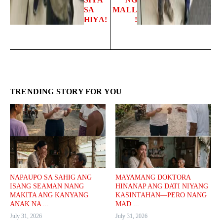
SA
MALL
HIYA!
!
TRENDING STORY FOR YOU
NAPAUPO SA SAHIG ANG
MAYAMANG DOKTORA
ISANG SEAMAN NANG
HINANAP ANG DATI NIYANG
MAKITA ANG KANYANG
KASINTAHAN—PERO NANG
ANAK NA ...
MAD ...
July 31, 2026
July 31, 2026