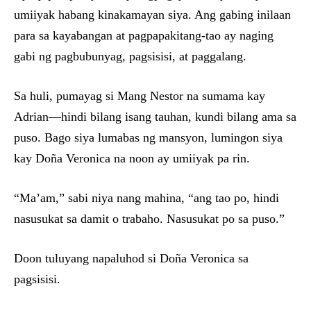
umiiyak habang kinakamayan siya. Ang gabing inilaan
para sa kayabangan at pagpapakitang-tao ay naging
gabi ng pagbubunyag, pagsisisi, at paggalang.
Sa huli, pumayag si Mang Nestor na sumama kay
Adrian—hindi bilang isang tauhan, kundi bilang ama sa
puso. Bago siya lumabas ng mansyon, lumingon siya
kay Doña Veronica na noon ay umiiyak pa rin.
“Ma’am,” sabi niya nang mahina, “ang tao po, hindi
nasusukat sa damit o trabaho. Nasusukat po sa puso.”
Doon tuluyang napaluhod si Doña Veronica sa
pagsisisi.