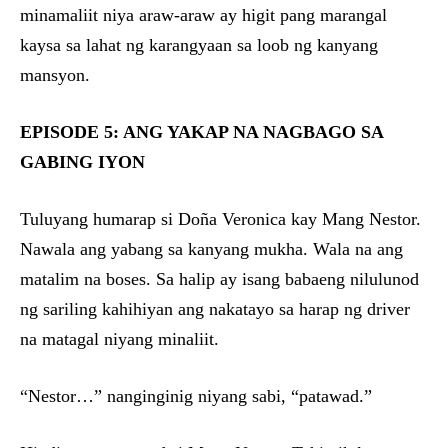
minamaliit niya araw-araw ay higit pang marangal
kaysa sa lahat ng karangyaan sa loob ng kanyang
mansyon.
EPISODE 5: ANG YAKAP NA NAGBAGO SA
GABING IYON
Tuluyang humarap si Doña Veronica kay Mang Nestor.
Nawala ang yabang sa kanyang mukha. Wala na ang
matalim na boses. Sa halip ay isang babaeng nilulunod
ng sariling kahihiyan ang nakatayo sa harap ng driver
na matagal niyang minaliit.
“Nestor…” nanginginig niyang sabi, “patawad.”