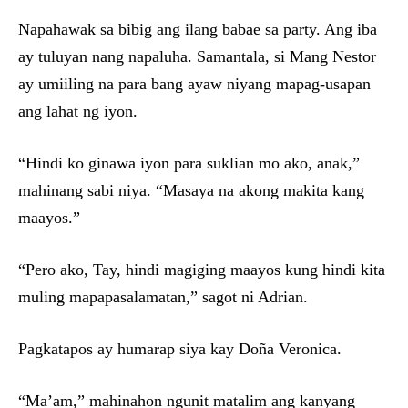
Napahawak sa bibig ang ilang babae sa party. Ang iba
ay tuluyan nang napaluha. Samantala, si Mang Nestor
ay umiiling na para bang ayaw niyang mapag-usapan
ang lahat ng iyon.
“Hindi ko ginawa iyon para suklian mo ako, anak,”
mahinang sabi niya. “Masaya na akong makita kang
maayos.”
“Pero ako, Tay, hindi magiging maayos kung hindi kita
muling mapapasalamatan,” sagot ni Adrian.
Pagkatapos ay humarap siya kay Doña Veronica.
“Ma’am,” mahinahon ngunit matalim ang kanyang