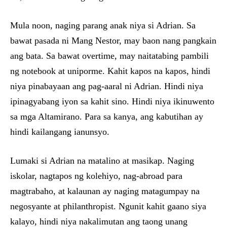
Mula noon, naging parang anak niya si Adrian. Sa
bawat pasada ni Mang Nestor, may baon nang pangkain
ang bata. Sa bawat overtime, may naitatabing pambili
ng notebook at uniporme. Kahit kapos na kapos, hindi
niya pinabayaan ang pag-aaral ni Adrian. Hindi niya
ipinagyabang iyon sa kahit sino. Hindi niya ikinuwento
sa mga Altamirano. Para sa kanya, ang kabutihan ay
hindi kailangang ianunsyo.
Lumaki si Adrian na matalino at masikap. Naging
iskolar, nagtapos ng kolehiyo, nag-abroad para
magtrabaho, at kalaunan ay naging matagumpay na
negosyante at philanthropist. Ngunit kahit gaano siya
kalayo, hindi niya nakalimutan ang taong unang