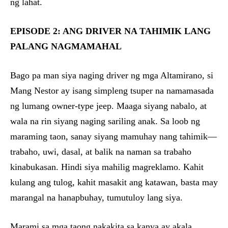
ng lahat.
EPISODE 2: ANG DRIVER NA TAHIMIK LANG
PALANG NAGMAMAHAL
Bago pa man siya naging driver ng mga Altamirano, si
Mang Nestor ay isang simpleng tsuper na namamasada
ng lumang owner-type jeep. Maaga siyang nabalo, at
wala na rin siyang naging sariling anak. Sa loob ng
maraming taon, sanay siyang mamuhay nang tahimik—
trabaho, uwi, dasal, at balik na naman sa trabaho
kinabukasan. Hindi siya mahilig magreklamo. Kahit
kulang ang tulog, kahit masakit ang katawan, basta may
marangal na hanapbuhay, tumutuloy lang siya.
Marami sa mga taong nakakita sa kanya ay akala