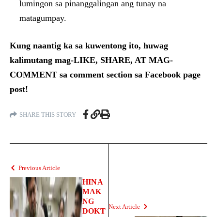
lumingon sa pinanggalingan ang tunay na
matagumpay.
Kung naantig ka sa kuwentong ito, huwag
kalimutang mag-LIKE, SHARE, AT MAG-
COMMENT sa comment section sa Facebook page
post!
SHARE THIS STORY
Previous Article
HINA
MAK
NG
Next Article
DOKT