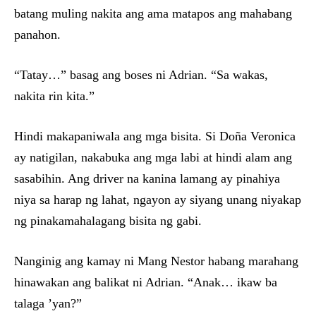
batang muling nakita ang ama matapos ang mahabang
panahon.
“Tatay…” basag ang boses ni Adrian. “Sa wakas,
nakita rin kita.”
Hindi makapaniwala ang mga bisita. Si Doña Veronica
ay natigilan, nakabuka ang mga labi at hindi alam ang
sasabihin. Ang driver na kanina lamang ay pinahiya
niya sa harap ng lahat, ngayon ay siyang unang niyakap
ng pinakamahalagang bisita ng gabi.
Nanginig ang kamay ni Mang Nestor habang marahang
hinawakan ang balikat ni Adrian. “Anak… ikaw ba
talaga ’yan?”