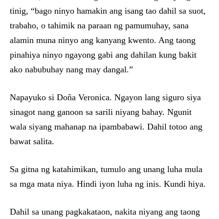
tinig, “bago ninyo hamakin ang isang tao dahil sa suot,
trabaho, o tahimik na paraan ng pamumuhay, sana
alamin muna ninyo ang kanyang kwento. Ang taong
pinahiya ninyo ngayong gabi ang dahilan kung bakit
ako nabubuhay nang may dangal.”
Napayuko si Doña Veronica. Ngayon lang siguro siya
sinagot nang ganoon sa sarili niyang bahay. Ngunit
wala siyang mahanap na ipambabawi. Dahil totoo ang
bawat salita.
Sa gitna ng katahimikan, tumulo ang unang luha mula
sa mga mata niya. Hindi iyon luha ng inis. Kundi hiya.
Dahil sa unang pagkakataon, nakita niyang ang taong