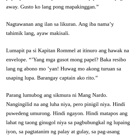
away. Gusto ko lang pong mapakinggan.”
Nagtawanan ang ilan sa likuran. Ang iba nama’y
tahimik lang, ayaw makisali.
Lumapit pa si Kapitan Rommel at itinuro ang hawak na
envelope. “’Yang mga gusot mong papel? Baka resibo
lang ng abono mo ’yan! Huwag mo akong turuan sa
usaping lupa. Barangay captain ako rito.”
Parang lumubog ang sikmura ni Mang Nardo.
Nangingilid na ang luha niya, pero pinigil niya. Hindi
puwedeng umurong. Hindi ngayon. Hindi matapos ang
lahat ng taong ginugol niya sa pagbubungkal ng lupaing
iyon, sa pagtatanim ng palay at gulay, sa pag-asang