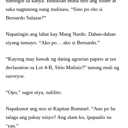
tumingin sa kanya. Binuksan muna nito ang folder at
saka nagtanong nang malinaw, “Sino po rito si
Bernardo Salazar?”
Napatingin ang lahat kay Mang Nardo. Dahan-dahan
siyang tumayo. “Ako po… ako si Bernardo.”
“Kayong may hawak ng dating agrarian papers at tax
declaration sa Lot 4-B, Sitio Malinis?” tanong muli ng
surveyor.
“Opo,” sagot niya, nalilito.
Napakunot ang noo ni Kapitan Rommel. “Ano po ba
talaga ang pakay ninyo? Ang alam ko, ipapaalis na
’yan.”