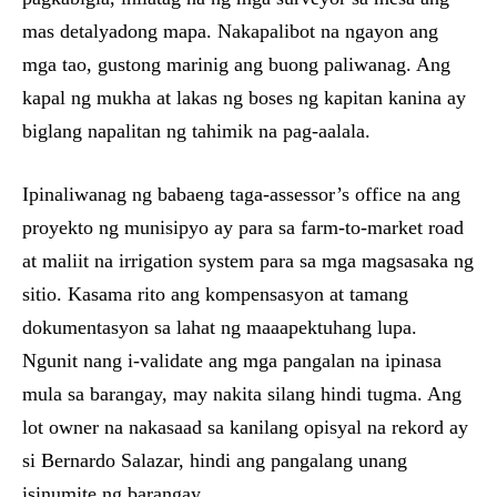
mas detalyadong mapa. Nakapalibot na ngayon ang
mga tao, gustong marinig ang buong paliwanag. Ang
kapal ng mukha at lakas ng boses ng kapitan kanina ay
biglang napalitan ng tahimik na pag-aalala.
Ipinaliwanag ng babaeng taga-assessor’s office na ang
proyekto ng munisipyo ay para sa farm-to-market road
at maliit na irrigation system para sa mga magsasaka ng
sitio. Kasama rito ang kompensasyon at tamang
dokumentasyon sa lahat ng maaapektuhang lupa.
Ngunit nang i-validate ang mga pangalan na ipinasa
mula sa barangay, may nakita silang hindi tugma. Ang
lot owner na nakasaad sa kanilang opisyal na rekord ay
si Bernardo Salazar, hindi ang pangalang unang
isinumite ng barangay.