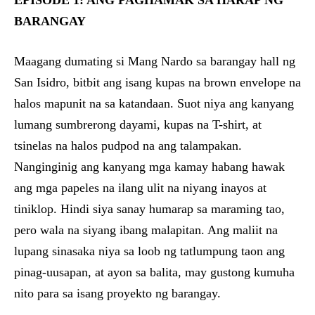
EPISODE 1: ANG PAGHAMAK SA HARAP NG
BARANGAY
Maagang dumating si Mang Nardo sa barangay hall ng
San Isidro, bitbit ang isang kupas na brown envelope na
halos mapunit na sa katandaan. Suot niya ang kanyang
lumang sumbrerong dayami, kupas na T-shirt, at
tsinelas na halos pudpod na ang talampakan.
Nanginginig ang kanyang mga kamay habang hawak
ang mga papeles na ilang ulit na niyang inayos at
tiniklop. Hindi siya sanay humarap sa maraming tao,
pero wala na siyang ibang malapitan. Ang maliit na
lupang sinasaka niya sa loob ng tatlumpung taon ang
pinag-uusapan, at ayon sa balita, may gustong kumuha
nito para sa isang proyekto ng barangay.