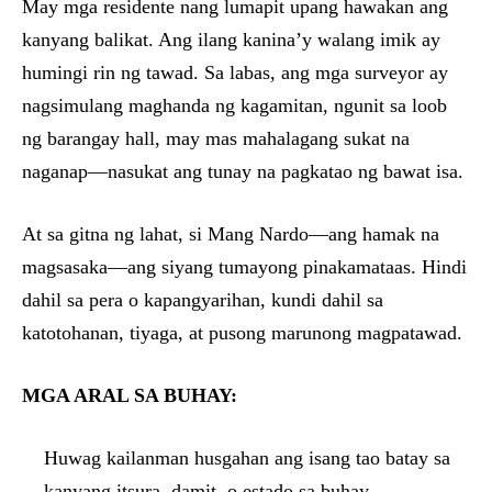
May mga residente nang lumapit upang hawakan ang
kanyang balikat. Ang ilang kanina’y walang imik ay
humingi rin ng tawad. Sa labas, ang mga surveyor ay
nagsimulang maghanda ng kagamitan, ngunit sa loob
ng barangay hall, may mas mahalagang sukat na
naganap—nasukat ang tunay na pagkatao ng bawat isa.
At sa gitna ng lahat, si Mang Nardo—ang hamak na
magsasaka—ang siyang tumayong pinakamataas. Hindi
dahil sa pera o kapangyarihan, kundi dahil sa
katotohanan, tiyaga, at pusong marunong magpatawad.
MGA ARAL SA BUHAY:
Huwag kailanman husgahan ang isang tao batay sa
kanyang itsura, damit, o estado sa buhay.