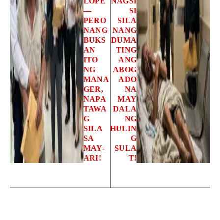
LOPE
NAGSI
—
SI
PERO
SILA
NANG
NANG
BUKS
DUMA
AN
TING
ITO
ANG
NG
ABOG
MANA
ADO
GER,
NA
NAPA
MAY
TAWA
DALA
G
NG
SILA
HULIN
SA
G
MAY-
SULA
ARI!
T!