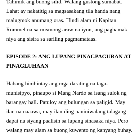
Tahimik ang buong silid. Walang gustong sumabat.
Lahat ay nakatitig sa magsasakang tila handa nang
malugmok anumang oras. Hindi alam ni Kapitan
Rommel na sa mismong araw na iyon, ang paghamak
niya ang sisira sa sariling pagmamataas.
EPISODE 2: ANG LUPANG PINAGPAGURAN AT
PINAGLUHAAN
Habang hinihintay ang mga darating na taga-
munisipyo, pinaupo si Mang Nardo sa isang sulok ng
barangay hall. Patuloy ang bulungan sa paligid. May
ilan na naaawa, may ilan ding naniniwalang talagang
dapat na siyang paalisin sa lupang sinasaka niya. Pero
walang may alam sa buong kuwento ng kanyang buhay.