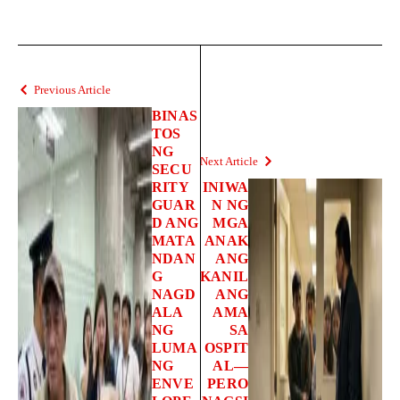
Previous Article
BINAS
TOS
NG
Next Article
SECU
RITY
INIWA
GUAR
N NG
D ANG
MGA
MATA
ANAK
NDAN
ANG
G
KANIL
NAGD
ANG
ALA
AMA
NG
SA
LUMA
OSPIT
NG
AL—
ENVE
PERO