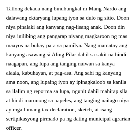
Tatlong dekada nang binubungkal ni Mang Nardo ang
dalawang ektaryang lupang iyon sa dulo ng sitio. Doon
niya pinalaki ang kanyang nag-iisang anak. Doon din
niya inilibing ang pangarap niyang magkaroon ng mas
maayos na buhay para sa pamilya. Nang mamatay ang
kanyang asawang si Aling Pilar dahil sa sakit na hindi
naagapan, ang lupa ang tanging naiwan sa kanya—
alaala, kabuhayan, at pag-asa. Ang sabi ng kanyang
ama noon, ang lupaing iyon ay ipinagkaloob sa kanila
sa ilalim ng reporma sa lupa, ngunit dahil mahirap sila
at hindi marunong sa papeles, ang tanging naitago niya
ay mga lumang tax declaration, sketch, at isang
sertipikasyong pirmado pa ng dating municipal agrarian
officer.