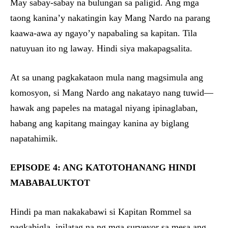
May sabay-sabay na bulungan sa paligid. Ang mga
taong kanina’y nakatingin kay Mang Nardo na parang
kaawa-awa ay ngayo’y napabaling sa kapitan. Tila
natuyuan ito ng laway. Hindi siya makapagsalita.
At sa unang pagkakataon mula nang magsimula ang
komosyon, si Mang Nardo ang nakatayo nang tuwid—
hawak ang papeles na matagal niyang ipinaglaban,
habang ang kapitang maingay kanina ay biglang
napatahimik.
EPISODE 4: ANG KATOTOHANANG HINDI
MABABALUKTOT
Hindi pa man nakakabawi si Kapitan Rommel sa
pagkabigla, inilatag na ng mga surveyor sa mesa ang