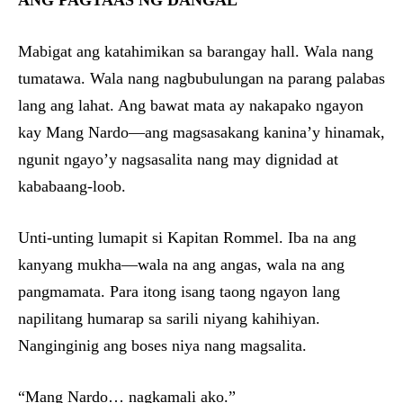
ANG PAGTAAS NG DANGAL
Mabigat ang katahimikan sa barangay hall. Wala nang
tumatawa. Wala nang nagbubulungan na parang palabas
lang ang lahat. Ang bawat mata ay nakapako ngayon
kay Mang Nardo—ang magsasakang kanina’y hinamak,
ngunit ngayo’y nagsasalita nang may dignidad at
kababaang-loob.
Unti-unting lumapit si Kapitan Rommel. Iba na ang
kanyang mukha—wala na ang angas, wala na ang
pangmamata. Para itong isang taong ngayon lang
napilitang humarap sa sarili niyang kahihiyan.
Nanginginig ang boses niya nang magsalita.
“Mang Nardo… nagkamali ako.”