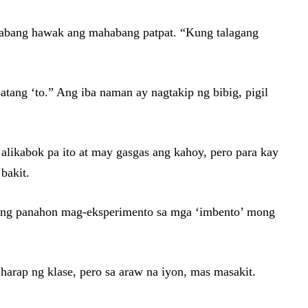
habang hawak ang mahabang patpat. “Kung talagang
tang ‘to.” Ang iba naman ay nagtakip ng bibig, pigil
likabok pa ito at may gasgas ang kahoy, pero para kay
bakit.
yong panahon mag-eksperimento sa mga ‘imbento’ mong
harap ng klase, pero sa araw na iyon, mas masakit.