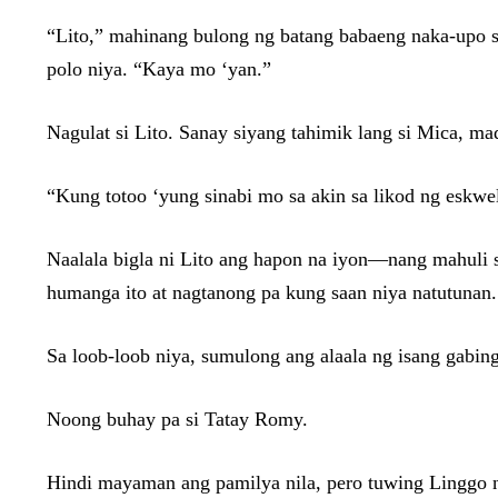
“Lito,” mahinang bulong ng batang babaeng naka-upo sa
polo niya. “Kaya mo ‘yan.”
Nagulat si Lito. Sanay siyang tahimik lang si Mica, m
“Kung totoo ‘yung sinabi mo sa akin sa likod ng eskwe
Naalala bigla ni Lito ang hapon na iyon—nang mahuli s
humanga ito at nagtanong pa kung saan niya natutunan.
Sa loob-loob niya, sumulong ang alaala ng isang gabing
Noong buhay pa si Tatay Romy.
Hindi mayaman ang pamilya nila, pero tuwing Linggo n