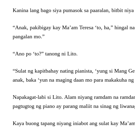
Kanina lang bago siya pumasok sa paaralan, bitbit niya
“Anak, pakibigay kay Ma’am Teresa ‘to, ha,” hingal na 
pangalan mo.”
“Ano po ‘to?” tanong ni Lito.
“Sulat ng kapitbahay nating pianista, ‘yung si Mang Ge
anak, baka ‘yun na maging daan mo para makakuha ng 
Napakagat-labi si Lito. Alam niyang ramdam na ramdam 
pagtugtog ng piano ay parang maliit na sinag ng liwan
Kaya buong tapang niyang iniabot ang sulat kay Ma’am