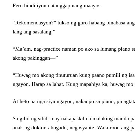
Pero hindi iyon natanggap nang maayos.
“Rekomendasyon?” tukso ng guro habang binabasa ang su
lang ang sasalang.”
“Ma’am, nag-practice naman po ako sa lumang piano sa
akong pakinggan—”
“Huwag mo akong tinuturuan kung paano pumili ng isasa
ngayon. Harap sa lahat. Kung mapahiya ka, huwag mo na
At heto na nga siya ngayon, nakaupo sa piano, pinagta
Sa gilid ng silid, may nakapaskil na malaking mani
anak ng doktor, abogado, negosyante. Wala roon ang pa