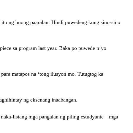
l ito ng buong paaralan. Hindi puwedeng kung sino-sino
piece sa program last year. Baka po puwede n’yo
 para matapos na ‘tong ilusyon mo. Tutugtog ka
naghihintay ng eksenang inaabangan.
naka-listang mga pangalan ng piling estudyante—mga