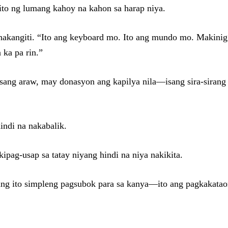
 ito ng lumang kahoy na kahon sa harap niya.
, nakangiti. “Ito ang keyboard mo. Ito ang mundo mo. Makini
ka pa rin.”
sang araw, may donasyon ang kapilya nila—isang sira-sirang 
indi na nakabalik.
ipag-usap sa tatay niyang hindi na niya nakikita.
lang ito simpleng pagsubok para sa kanya—ito ang pagkakata