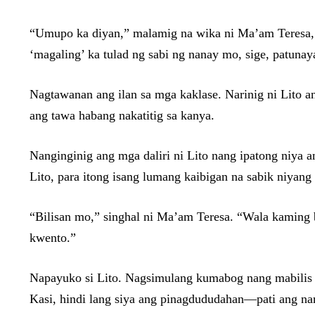
“Umupo ka diyan,” malamig na wika ni Ma’am Teresa,
‘magaling’ ka tulad ng sabi ng nanay mo, sige, patuna
Nagtawanan ang ilan sa mga kaklase. Narinig ni Lito a
ang tawa habang nakatitig sa kanya.
Nanginginig ang mga daliri ni Lito nang ipatong niya
Lito, para itong isang lumang kaibigan na sabik niyan
“Bilisan mo,” singhal ni Ma’am Teresa. “Wala kaming
kwento.”
Napayuko si Lito. Nagsimulang kumabog nang mabilis an
Kasi, hindi lang siya ang pinagdududahan—pati ang na