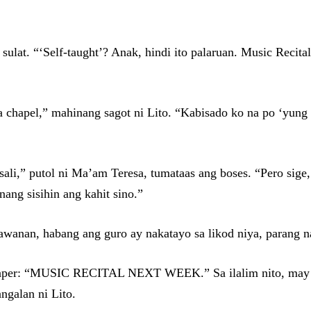
lat. “‘Self-taught’? Anak, hindi ito palaruan. Music Recita
 chapel,” mahinang sagot ni Lito. “Kabisado ko na po ‘yung 
li,” putol ni Ma’am Teresa, tumataas ang boses. “Pero sige,
ng sisihin ang kahit sino.”
tawanan, habang ang guro ay nakatayo sa likod niya, parang 
la paper: “MUSIC RECITAL NEXT WEEK.” Sa ilalim nito, may 
ngalan ni Lito.