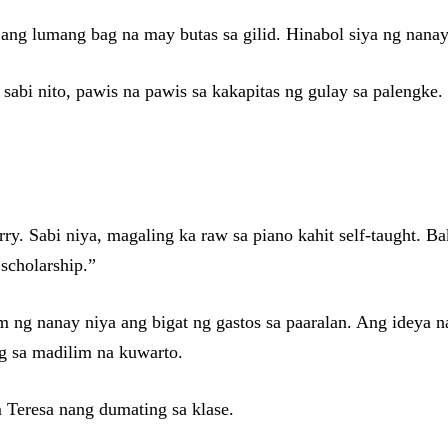
 ang lumang bag na may butas sa gilid. Hinabol siya ng nanay
sabi nito, pawis na pawis sa kakapitas ng gulay sa palengke
rry. Sabi niya, magaling ka raw sa piano kahit self-taught. B
scholarship.”
ng nanay niya ang bigat ng gastos sa paaralan. Ang ideya na
ag sa madilim na kuwarto.
 Teresa nang dumating sa klase.