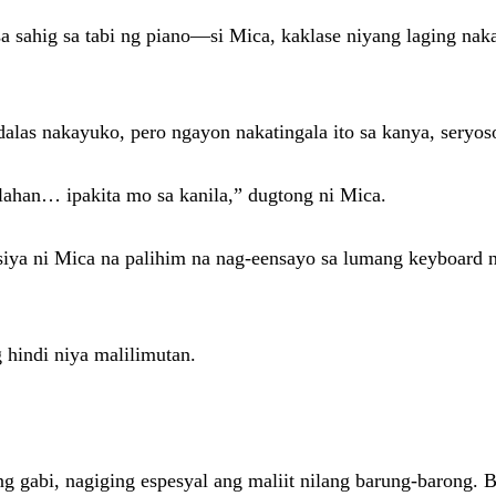
 sahig sa tabi ng piano—si Mica, kaklase niyang laging naka
adalas nakayuko, pero ngayon nakatingala ito sa kanya, seryo
lahan… ipakita mo sa kanila,” dugtong ni Mica.
iya ni Mica na palihim na nag-eensayo sa lumang keyboard na
 hindi niya malilimutan.
g gabi, nagiging espesyal ang maliit nilang barung-barong. 