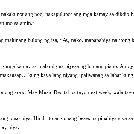
 nakakunot ang noo, nakapulupot ang mga kamay sa dibdib 
yan mo sa amin.”
ng mahinang bulong ng isa, “Ay, nako, mapapahiya na ‘tong ba
 ang mga kamay sa malamig na piyesa ng lumang piano. Amoy a
g makausap… kung kaya lang niyang ipaliwanag sa lahat kung 
 buong araw. May Music Recital pa tayo next week, wala ta
g puso niya. Hindi ito ang unang beses na pinahiya siya sa 
nay niya.