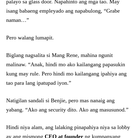
palayo sa glass door. Napahinto ang mga tao. May
isang babaeng empleyado ang napabulong, “Grabe
naman…”
Pero walang lumapit.
Biglang nagsalita si Mang Rene, mahina ngunit
malinaw. “Anak, hindi mo ako kailangang papasukin
kung may rule. Pero hindi mo kailangang ipahiya ang
tao para lang ipatupad iyon.”
Natigilan sandali si Benjie, pero mas nanaig ang
yabang. “Ako ang security dito. Ako ang masusunod.”
Hindi niya alam, ang lalaking pinapahiya niya sa lobby
ay ang mismong
CEO at founder
ng kumpanyang