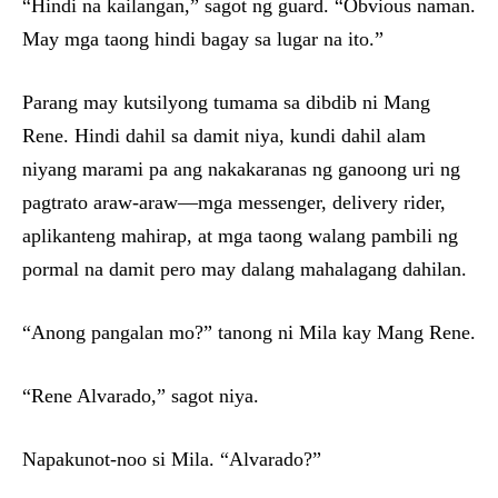
“Hindi na kailangan,” sagot ng guard. “Obvious naman.
May mga taong hindi bagay sa lugar na ito.”
Parang may kutsilyong tumama sa dibdib ni Mang
Rene. Hindi dahil sa damit niya, kundi dahil alam
niyang marami pa ang nakakaranas ng ganoong uri ng
pagtrato araw-araw—mga messenger, delivery rider,
aplikanteng mahirap, at mga taong walang pambili ng
pormal na damit pero may dalang mahalagang dahilan.
“Anong pangalan mo?” tanong ni Mila kay Mang Rene.
“Rene Alvarado,” sagot niya.
Napakunot-noo si Mila. “Alvarado?”