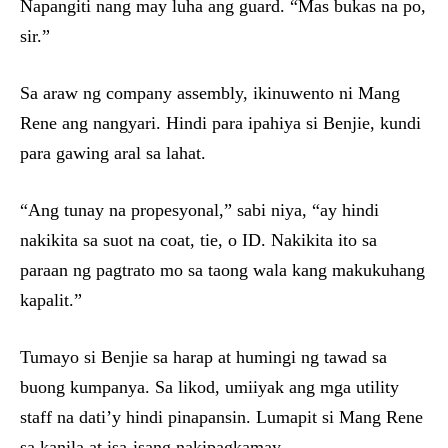
Napangiti nang may luha ang guard. “Mas bukas na po,
sir.”
Sa araw ng company assembly, ikinuwento ni Mang
Rene ang nangyari. Hindi para ipahiya si Benjie, kundi
para gawing aral sa lahat.
“Ang tunay na propesyonal,” sabi niya, “ay hindi
nakikita sa suot na coat, tie, o ID. Nakikita ito sa
paraan ng pagtrato mo sa taong wala kang makukuhang
kapalit.”
Tumayo si Benjie sa harap at humingi ng tawad sa
buong kumpanya. Sa likod, umiiyak ang mga utility
staff na dati’y hindi pinapansin. Lumapit si Mang Rene
sa kanila at isa-isang nakipagkamay.