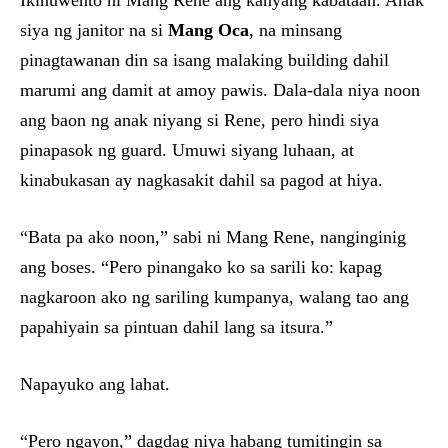
Ikinuwento ni Mang Rene ang kanyang kabataan. Anak
siya ng janitor na si
Mang Oca
, na minsang
pinagtawanan din sa isang malaking building dahil
marumi ang damit at amoy pawis. Dala-dala niya noon
ang baon ng anak niyang si Rene, pero hindi siya
pinapasok ng guard. Umuwi siyang luhaan, at
kinabukasan ay nagkasakit dahil sa pagod at hiya.
“Bata pa ako noon,” sabi ni Mang Rene, nanginginig
ang boses. “Pero pinangako ko sa sarili ko: kapag
nagkaroon ako ng sariling kumpanya, walang tao ang
papahiyain sa pintuan dahil lang sa itsura.”
Napayuko ang lahat.
“Pero ngayon,” dagdag niya habang tumitingin sa