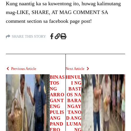
Kung naantig ka sa kuwentong ito, huwag kalimutang
mag-LIKE, SHARE, AT MAG COMMENT SA
comment section sa facebook page post!
SHARE THIS STORY
Previous Article
Next Article
BINAS
HINUL
TOS
I NG
NG
BAST
ARRO
OS NA
GANT
BARA
ENG
NGAY
PULIS
TANO
ANG
D ANG
PAND
LUMA
ERO
NG