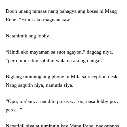
Doon unang tumaas nang bahagya ang boses ni Mang
Rene. “Hindi ako magnanakaw.”
Natahimik ang lobby.
“Hindi ako mayaman sa suot ngayon,” dagdag niya,
“pero hindi ibig sabihin wala na akong dangal.”
Biglang tumunog ang phone ni Mila sa reception desk.
Nang sagutin niya, namutla siya.
“Opo, ma’am… nandito po siya… oo, nasa lobby po…
pero…”
Napatigil siya at tumingin kay Mang Rene, pagkatapos