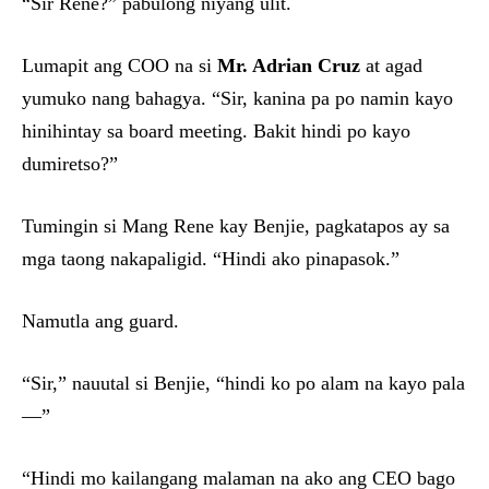
“Sir Rene?” pabulong niyang ulit.
Lumapit ang COO na si
Mr. Adrian Cruz
at agad
yumuko nang bahagya. “Sir, kanina pa po namin kayo
hinihintay sa board meeting. Bakit hindi po kayo
dumiretso?”
Tumingin si Mang Rene kay Benjie, pagkatapos ay sa
mga taong nakapaligid. “Hindi ako pinapasok.”
Namutla ang guard.
“Sir,” nauutal si Benjie, “hindi ko po alam na kayo pala
—”
“Hindi mo kailangang malaman na ako ang CEO bago