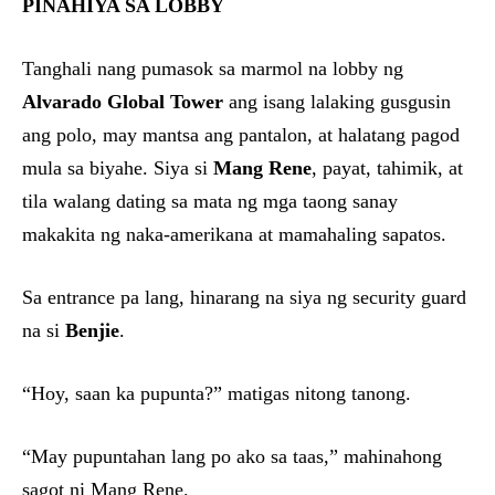
PINAHIYA SA LOBBY
Tanghali nang pumasok sa marmol na lobby ng
Alvarado Global Tower
ang isang lalaking gusgusin
ang polo, may mantsa ang pantalon, at halatang pagod
mula sa biyahe. Siya si
Mang Rene
, payat, tahimik, at
tila walang dating sa mata ng mga taong sanay
makakita ng naka-amerikana at mamahaling sapatos.
Sa entrance pa lang, hinarang na siya ng security guard
na si
Benjie
.
“Hoy, saan ka pupunta?” matigas nitong tanong.
“May pupuntahan lang po ako sa taas,” mahinahong
sagot ni Mang Rene.