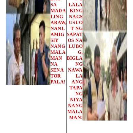
SA
LALA
MADA
KING
LING
NAGS
ARAW,
USUO
NANL
T NG
AMIG
SAPAT
SIY
OS NA
NANG
LUBO
MALA
G,
MAN
BIGLA
NA
NG
SENA
NAWA
TOR
LA
PALA!
ANG
TAPA
NG
NIYA
NANG
MALA
MAN!