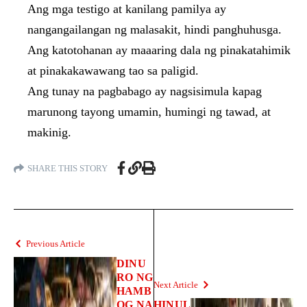
Ang mga testigo at kanilang pamilya ay
nangangailangan ng malasakit, hindi panghuhusga.
Ang katotohanan ay maaaring dala ng pinakatahimik
at pinakakawawang tao sa paligid.
Ang tunay na pagbabago ay nagsisimula kapag
marunong tayong umamin, humingi ng tawad, at
makinig.
SHARE THIS STORY
Previous Article
DINU
RO NG
Next Article
HAMB
OG NA
HINUL