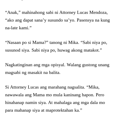
“Anak,” mahinahong sabi ni Attorney Lucas Mendoza,
“ako ang dapat sana’y susundo sa’yo. Pasensya na kung
na-late kami.”
“Nasaan po si Mama?” tanong ni Mika. “Sabi niya po,
susunod siya. Sabi niya po, huwag akong matakot.”
Nagkatinginan ang mga opisyal. Walang gustong unang
magsabi ng masakit na balita.
Si Attorney Lucas ang marahang nagsalita. “Mika,
nawawala ang Mama mo mula kaninang hapon. Pero
hinahanap namin siya. At mahalaga ang mga dala mo
para mahanap siya at maprotektahan ka.”