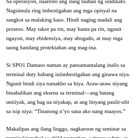
Sa operasyon, naaresto ang ilang tauhan ng sindikato.
Nagsimula ring imbestigahan ang mga opisyal na
sangkot sa malaking kaso. Hindi naging madali ang
proseso. May takot pa rin, may banta pa rin, ngunit
ngayon, may ebidensiya, may abogado, at may mga
taong handang protektahan ang mag-ina.
Si SPO1 Damaso naman ay pansamantalang inalis sa
terminal duty habang iniimbestigahan ang ginawa niya.
Ngunit hindi siya tumakbo sa hiya. Araw-araw niyang
binabalikan ang eksena sa terminal—ang batang
umiiyak, ang bag na niyakap, at ang linyang paulit-ulit
sa isip niya: “Tinanong n’yo sana ako nang maayos.”
Makalipas ang ilang linggo, nagkaroon ng seminar sa