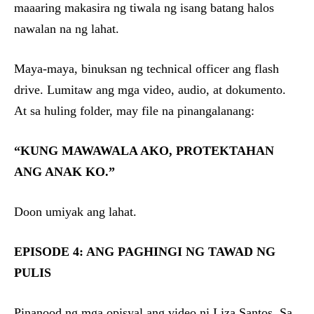
maaaring makasira ng tiwala ng isang batang halos
nawalan na ng lahat.
Maya-maya, binuksan ng technical officer ang flash
drive. Lumitaw ang mga video, audio, at dokumento.
At sa huling folder, may file na pinangalanang:
“KUNG MAWAWALA AKO, PROTEKTAHAN
ANG ANAK KO.”
Doon umiyak ang lahat.
EPISODE 4: ANG PAGHINGI NG TAWAD NG
PULIS
Pinanood ng mga opisyal ang video ni Liza Santos. Sa