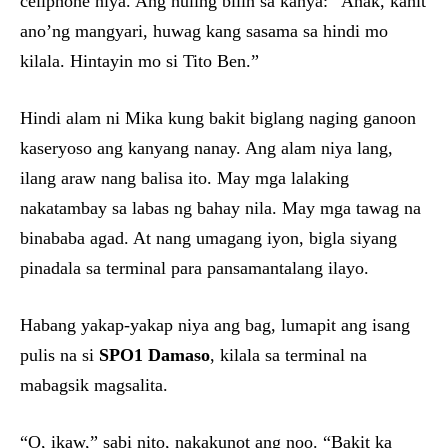
cellphone niya. Ang huling bilin sa kanya: “Anak, kahit
ano’ng mangyari, huwag kang sasama sa hindi mo
kilala. Hintayin mo si Tito Ben.”
Hindi alam ni Mika kung bakit biglang naging ganoon
kaseryoso ang kanyang nanay. Ang alam niya lang,
ilang araw nang balisa ito. May mga lalaking
nakatambay sa labas ng bahay nila. May mga tawag na
binababa agad. At nang umagang iyon, bigla siyang
pinadala sa terminal para pansamantalang ilayo.
Habang yakap-yakap niya ang bag, lumapit ang isang
pulis na si
SPO1 Damaso
, kilala sa terminal na
mabagsik magsalita.
“O, ikaw,” sabi nito, nakakunot ang noo. “Bakit ka