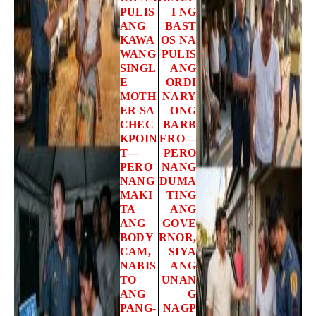
PULIS
I NG
ANG
BAST
KAWA
OS NA
WANG
PULIS
SINGL
ANG
E
ORDI
MOTH
NARY
ER SA
ONG
CHEC
BARB
KPOIN
ERO—
T—
PERO
PERO
NANG
NANG
DUMA
MAKI
TING
TA
ANG
ANG
GOVE
BODY
RNOR,
CAM,
SIYA
NABIS
ANG
TO
UNAN
ANG
G
PANG-
NAGP