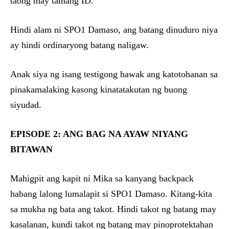
taong may tamang ID.
Hindi alam ni SPO1 Damaso, ang batang dinuduro niya
ay hindi ordinaryong batang naligaw.
Anak siya ng isang testigong hawak ang katotohanan sa
pinakamalaking kasong kinatatakutan ng buong
siyudad.
EPISODE 2: ANG BAG NA AYAW NIYANG
BITAWAN
Mahigpit ang kapit ni Mika sa kanyang backpack
habang lalong lumalapit si SPO1 Damaso. Kitang-kita
sa mukha ng bata ang takot. Hindi takot ng batang may
kasalanan, kundi takot ng batang may pinoprotektahan