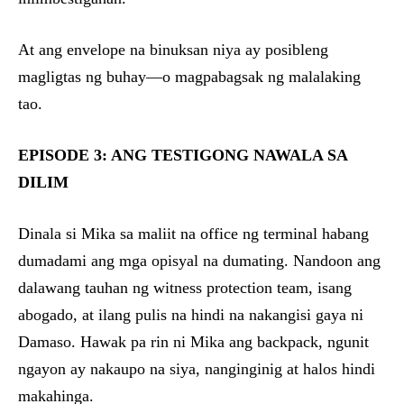
At ang envelope na binuksan niya ay posibleng
magligtas ng buhay—o magpabagsak ng malalaking
tao.
EPISODE 3: ANG TESTIGONG NAWALA SA
DILIM
Dinala si Mika sa maliit na office ng terminal habang
dumadami ang mga opisyal na dumating. Nandoon ang
dalawang tauhan ng witness protection team, isang
abogado, at ilang pulis na hindi na nakangisi gaya ni
Damaso. Hawak pa rin ni Mika ang backpack, ngunit
ngayon ay nakaupo na siya, nanginginig at halos hindi
makahinga.