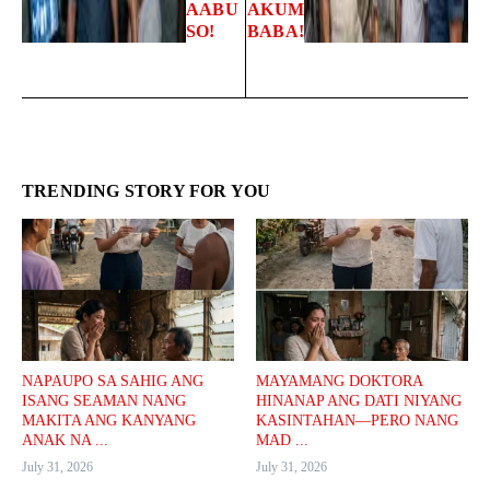
AABU
AKUM
SO!
BABA!
TRENDING STORY FOR YOU
NAPAUPO SA SAHIG ANG
MAYAMANG DOKTORA
ISANG SEAMAN NANG
HINANAP ANG DATI NIYANG
MAKITA ANG KANYANG
KASINTAHAN—PERO NANG
ANAK NA ...
MAD ...
July 31, 2026
July 31, 2026