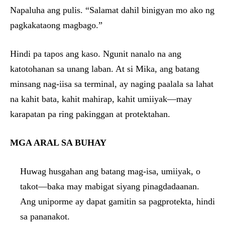
Napaluha ang pulis. “Salamat dahil binigyan mo ako ng
pagkakataong magbago.”
Hindi pa tapos ang kaso. Ngunit nanalo na ang
katotohanan sa unang laban. At si Mika, ang batang
minsang nag-iisa sa terminal, ay naging paalala sa lahat
na kahit bata, kahit mahirap, kahit umiiyak—may
karapatan pa ring pakinggan at protektahan.
MGA ARAL SA BUHAY
Huwag husgahan ang batang mag-isa, umiiyak, o
takot—baka may mabigat siyang pinagdadaanan.
Ang uniporme ay dapat gamitin sa pagprotekta, hindi
sa pananakot.