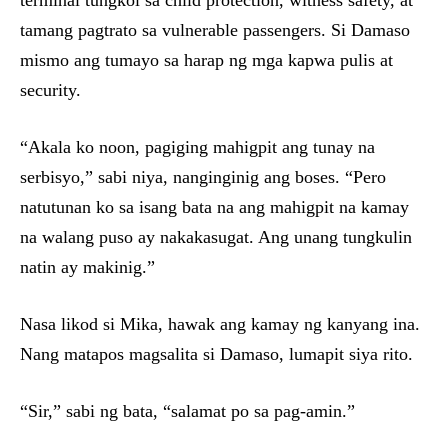
terminal tungkol sa child protection, witness safety, at
tamang pagtrato sa vulnerable passengers. Si Damaso
mismo ang tumayo sa harap ng mga kapwa pulis at
security.
“Akala ko noon, pagiging mahigpit ang tunay na
serbisyo,” sabi niya, nanginginig ang boses. “Pero
natutunan ko sa isang bata na ang mahigpit na kamay
na walang puso ay nakakasugat. Ang unang tungkulin
natin ay makinig.”
Nasa likod si Mika, hawak ang kamay ng kanyang ina.
Nang matapos magsalita si Damaso, lumapit siya rito.
“Sir,” sabi ng bata, “salamat po sa pag-amin.”