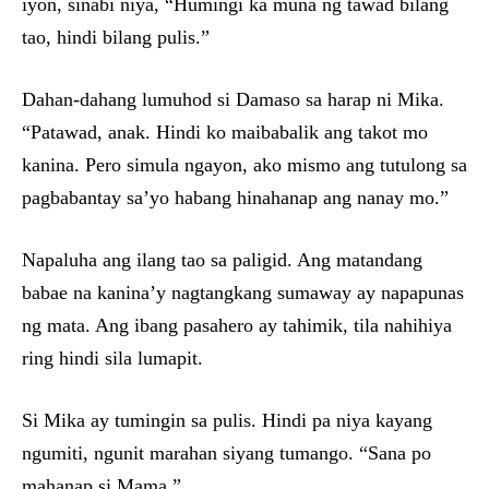
iyon, sinabi niya, “Humingi ka muna ng tawad bilang
tao, hindi bilang pulis.”
Dahan-dahang lumuhod si Damaso sa harap ni Mika.
“Patawad, anak. Hindi ko maibabalik ang takot mo
kanina. Pero simula ngayon, ako mismo ang tutulong sa
pagbabantay sa’yo habang hinahanap ang nanay mo.”
Napaluha ang ilang tao sa paligid. Ang matandang
babae na kanina’y nagtangkang sumaway ay napapunas
ng mata. Ang ibang pasahero ay tahimik, tila nahihiya
ring hindi sila lumapit.
Si Mika ay tumingin sa pulis. Hindi pa niya kayang
ngumiti, ngunit marahan siyang tumango. “Sana po
mahanap si Mama.”