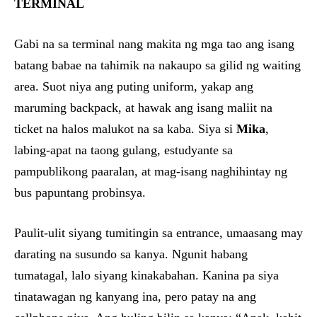
TERMINAL
Gabi na sa terminal nang makita ng mga tao ang isang
batang babae na tahimik na nakaupo sa gilid ng waiting
area. Suot niya ang puting uniform, yakap ang
maruming backpack, at hawak ang isang maliit na
ticket na halos malukot na sa kaba. Siya si
Mika
,
labing-apat na taong gulang, estudyante sa
pampublikong paaralan, at mag-isang naghihintay ng
bus papuntang probinsya.
Paulit-ulit siyang tumitingin sa entrance, umaasang may
darating na susundo sa kanya. Ngunit habang
tumatagal, lalo siyang kinakabahan. Kanina pa siya
tinatawagan ng kanyang ina, pero patay na ang