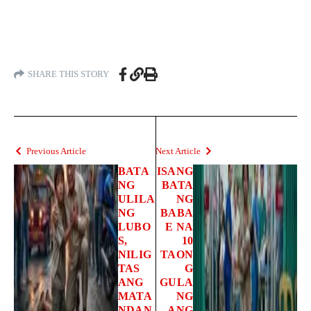
SHARE THIS STORY
Previous Article
Next Article
BATA
ISANG
NG
BATA
ULILA
NG
NG
BABA
LUBO
E NA
S,
10
NILIG
TAON
TAS
G
ANG
GULA
MATA
NG
NDAN
ANG