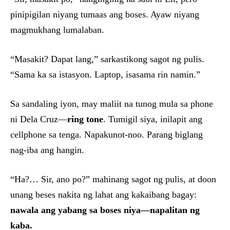
pinipigilan niyang tumaas ang boses. Ayaw niyang
magmukhang lumalaban.
“Masakit? Dapat lang,” sarkastikong sagot ng pulis.
“Sama ka sa istasyon. Laptop, isasama rin namin.”
Sa sandaling iyon, may maliit na tunog mula sa phone
ni Dela Cruz—
ring tone
. Tumigil siya, inilapit ang
cellphone sa tenga. Napakunot-noo. Parang biglang
nag-iba ang hangin.
“Ha?… Sir, ano po?” mahinang sagot ng pulis, at doon
unang beses nakita ng lahat ang kakaibang bagay:
nawala ang yabang sa boses niya—napalitan ng
kaba.