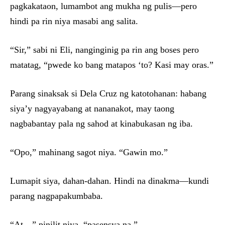
pagkakataon, lumambot ang mukha ng pulis—pero
hindi pa rin niya masabi ang salita.
“Sir,” sabi ni Eli, nanginginig pa rin ang boses pero
matatag, “pwede ko bang matapos ‘to? Kasi may oras.”
Parang sinaksak si Dela Cruz ng katotohanan: habang
siya’y nagyayabang at nananakot, may taong
nagbabantay pala ng sahod at kinabukasan ng iba.
“Opo,” mahinang sagot niya. “Gawin mo.”
Lumapit siya, dahan-dahan. Hindi na dinakma—kundi
parang nagpapakumbaba.
“At…” pinilit niya, “pasensya na.”