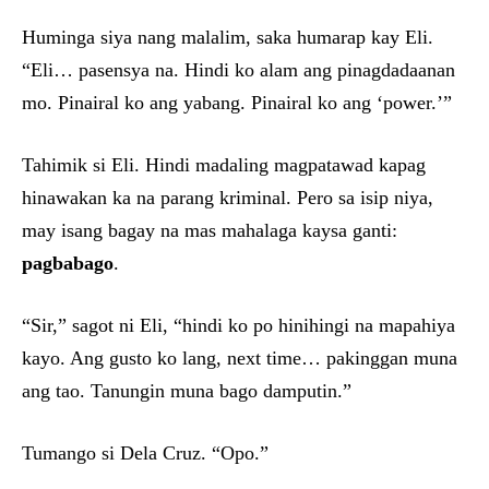
Huminga siya nang malalim, saka humarap kay Eli.
“Eli… pasensya na. Hindi ko alam ang pinagdadaanan
mo. Pinairal ko ang yabang. Pinairal ko ang ‘power.’”
Tahimik si Eli. Hindi madaling magpatawad kapag
hinawakan ka na parang kriminal. Pero sa isip niya,
may isang bagay na mas mahalaga kaysa ganti:
pagbabago
.
“Sir,” sagot ni Eli, “hindi ko po hinihingi na mapahiya
kayo. Ang gusto ko lang, next time… pakinggan muna
ang tao. Tanungin muna bago damputin.”
Tumango si Dela Cruz. “Opo.”