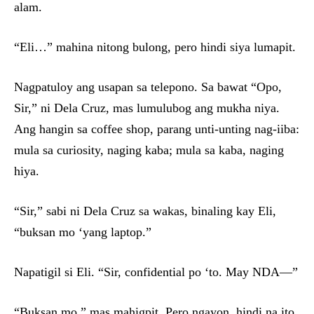
alam.
“Eli…” mahina nitong bulong, pero hindi siya lumapit.
Nagpatuloy ang usapan sa telepono. Sa bawat “Opo,
Sir,” ni Dela Cruz, mas lumulubog ang mukha niya.
Ang hangin sa coffee shop, parang unti-unting nag-iiba:
mula sa curiosity, naging kaba; mula sa kaba, naging
hiya.
“Sir,” sabi ni Dela Cruz sa wakas, binaling kay Eli,
“buksan mo ‘yang laptop.”
Napatigil si Eli. “Sir, confidential po ‘to. May NDA—”
“Buksan mo,” mas mahigpit. Pero ngayon, hindi na ito