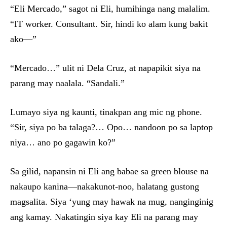
“Eli Mercado,” sagot ni Eli, humihinga nang malalim.
“IT worker. Consultant. Sir, hindi ko alam kung bakit
ako—”
“Mercado…” ulit ni Dela Cruz, at napapikit siya na
parang may naalala. “Sandali.”
Lumayo siya ng kaunti, tinakpan ang mic ng phone.
“Sir, siya po ba talaga?… Opo… nandoon po sa laptop
niya… ano po gagawin ko?”
Sa gilid, napansin ni Eli ang babae sa green blouse na
nakaupo kanina—nakakunot-noo, halatang gustong
magsalita. Siya ‘yung may hawak na mug, nanginginig
ang kamay. Nakatingin siya kay Eli na parang may