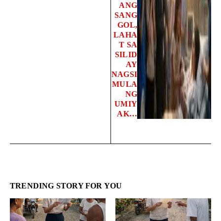
ANG
SANG
GOL,
LAHA
T SA
SILID
AY
NAGSI
MULA
NG
UMIY
AK…
TRENDING STORY FOR YOU