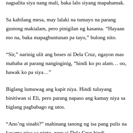
nagsalita siya nang mali, baka lalo siyang mapahamak.
Sa kabilang mesa, may lalaki na tumayo na parang
gustong makialam, pero pinigilan ng kasama. “Hayaan
mo na, baka mapagbuntunan pa tayo,” bulong nito.
“Sir,” narinig ulit ang boses ni Dela Cruz, ngayon mas
mababa at parang nanginginig, “hindi ko po alam… oo,
hawak ko pa siya…”
Biglang lumuwag ang kapit niya. Hindi tuluyang
binitiwan si Eli, pero parang napaso ang kamay niya sa
biglang pagbabago ng utos.
“Ano’ng sinabi?” mahinang tanong ng isa pang pulis na
kasama niya sa pinto, pero si Dela Cruz hindi