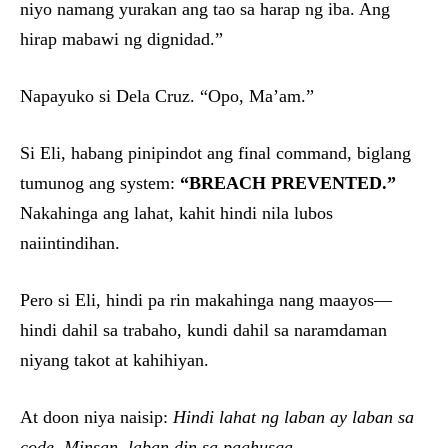
niyo namang yurakan ang tao sa harap ng iba. Ang
hirap mabawi ng dignidad.”
Napayuko si Dela Cruz. “Opo, Ma’am.”
Si Eli, habang pinipindot ang final command, biglang
tumunog ang system:
“BREACH PREVENTED.”
Nakahinga ang lahat, kahit hindi nila lubos
naiintindihan.
Pero si Eli, hindi pa rin makahinga nang maayos—
hindi dahil sa trabaho, kundi dahil sa naramdaman
niyang takot at kahihiyan.
At doon niya naisip:
Hindi lahat ng laban ay laban sa
code. Minsan, laban din sa paghusga.