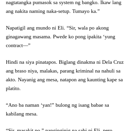
nagtatangka pumasok sa system ng bangko. Ikaw lang
ang nakita naming naka-setup. Tumayo ka.”
Napatigil ang mundo ni Eli. “Sir, wala po akong
ginagawang masama. Pwede ko pong ipakita ‘yung
contract—”
Hindi na siya pinatapos. Biglang dinakma ni Dela Cruz
ang braso niya, malakas, parang kriminal na nahuli sa
akto. Nayanig ang mesa, natapon ang kaunting kape sa
platito.
“Ano ba naman ‘yan!” bulong ng isang babae sa
kabilang mesa.
“Sir, masakit po,” nanginginig na sabi ni Eli, pero