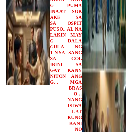
G
PUMA
INAAT
SOK
AKE
SA
SA
OSPIT
PUSO..
AL NA
LAKIN
MAY
G
DALA
GULA
NG
T NYA
SANG
SA
GOL
IBINI
SA
GAY
KANY
NITON
ANG
G…
MGA
BRAS
O…
NANG
ISIWA
LAT
KUNG
KANI
NO