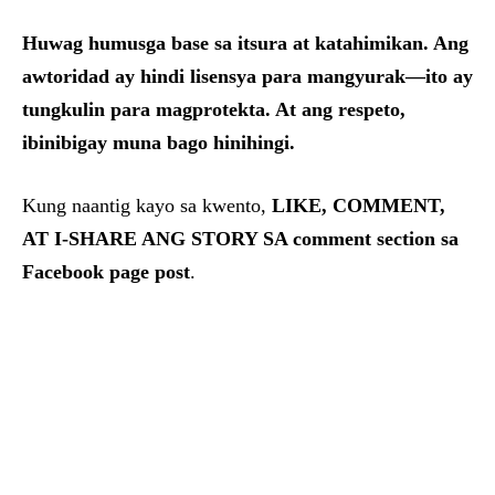
Huwag humusga base sa itsura at katahimikan. Ang
awtoridad ay hindi lisensya para mangyurak—ito ay
tungkulin para magprotekta. At ang respeto,
ibinibigay muna bago hinihingi.
Kung naantig kayo sa kwento,
LIKE, COMMENT,
AT I-SHARE ANG STORY SA comment section sa
Facebook page post
.