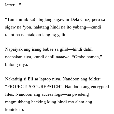
letter—”
“Tumahimik ka!” biglang sigaw ni Dela Cruz, pero sa
sigaw na ‘yon, halatang hindi na ito yabang—kundi
takot na natatakpan lang ng galit.
Napaiyak ang isang babae sa gilid—hindi dahil
naapakan siya, kundi dahil naaawa. “Grabe naman,”
bulong niya.
Nakatitig si Eli sa laptop niya. Nandoon ang folder:
“PROJECT: SECUREPATCH”. Nandoon ang encrypted
files. Nandoon ang access logs—na pwedeng
magmukhang hacking kung hindi mo alam ang
konteksto.