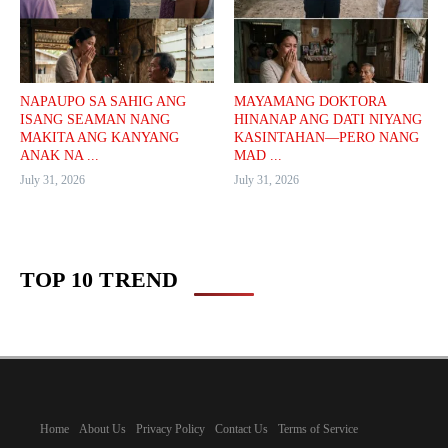
NAPAUPO SA SAHIG ANG
MAYAMANG DOKTORA
ISANG SEAMAN NANG
HINANAP ANG DATI NIYANG
MAKITA ANG KANYANG
KASINTAHAN—PERO NANG
ANAK NA ...
MAD ...
July 31, 2026
July 31, 2026
TOP 10 TREND
Home
About Us
Privacy Policy
Contact Us
Terms of Service