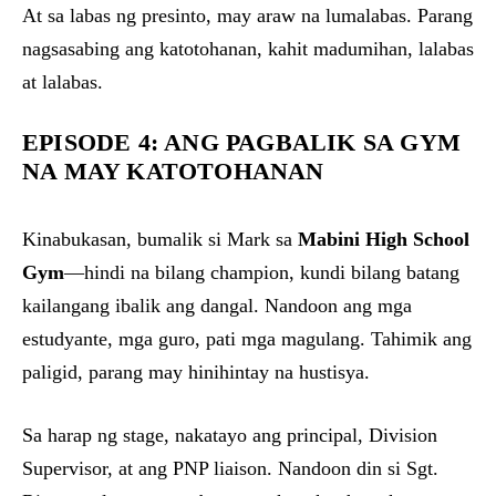
At sa labas ng presinto, may araw na lumalabas. Parang
nagsasabing ang katotohanan, kahit madumihan, lalabas
at lalabas.
EPISODE 4: ANG PAGBALIK SA GYM
NA MAY KATOTOHANAN
Kinabukasan, bumalik si Mark sa
Mabini High School
Gym
—hindi na bilang champion, kundi bilang batang
kailangang ibalik ang dangal. Nandoon ang mga
estudyante, mga guro, pati mga magulang. Tahimik ang
paligid, parang may hinihintay na hustisya.
Sa harap ng stage, nakatayo ang principal, Division
Supervisor, at ang PNP liaison. Nandoon din si Sgt.