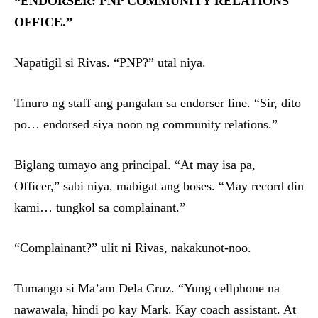
“ENDORSER: PNP COMMUNITY RELATIONS
OFFICE.”
Napatigil si Rivas. “PNP?” utal niya.
Tinuro ng staff ang pangalan sa endorser line. “Sir, dito
po… endorsed siya noon ng community relations.”
Biglang tumayo ang principal. “At may isa pa,
Officer,” sabi niya, mabigat ang boses. “May record din
kami… tungkol sa complainant.”
“Complainant?” ulit ni Rivas, nakakunot-noo.
Tumango si Ma’am Dela Cruz. “Yung cellphone na
nawawala, hindi po kay Mark. Kay coach assistant. At