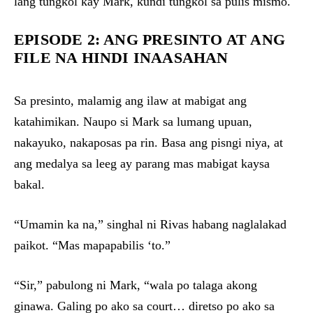
lang tungkol kay Mark, kundi tungkol sa pulis mismo.
EPISODE 2: ANG PRESINTO AT ANG
FILE NA HINDI INAASAHAN
Sa presinto, malamig ang ilaw at mabigat ang
katahimikan. Naupo si Mark sa lumang upuan,
nakayuko, nakaposas pa rin. Basa ang pisngi niya, at
ang medalya sa leeg ay parang mas mabigat kaysa
bakal.
“Umamin ka na,” singhal ni Rivas habang naglalakad
paikot. “Mas mapapabilis ‘to.”
“Sir,” pabulong ni Mark, “wala po talaga akong
ginawa. Galing po ako sa court… diretso po ako sa