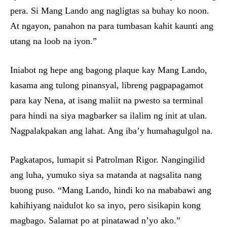
pera. Si Mang Lando ang nagligtas sa buhay ko noon.
At ngayon, panahon na para tumbasan kahit kaunti ang
utang na loob na iyon.”
Iniabot ng hepe ang bagong plaque kay Mang Lando,
kasama ang tulong pinansyal, libreng pagpapagamot
para kay Nena, at isang maliit na pwesto sa terminal
para hindi na siya magbarker sa ilalim ng init at ulan.
Nagpalakpakan ang lahat. Ang iba’y humahagulgol na.
Pagkatapos, lumapit si Patrolman Rigor. Nangingilid
ang luha, yumuko siya sa matanda at nagsalita nang
buong puso. “Mang Lando, hindi ko na mababawi ang
kahihiyang naidulot ko sa inyo, pero sisikapin kong
magbago. Salamat po at pinatawad n’yo ako.”