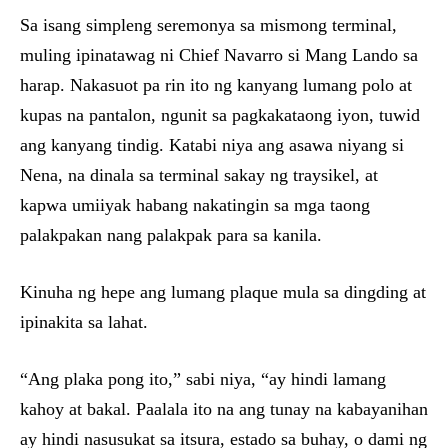
Sa isang simpleng seremonya sa mismong terminal,
muling ipinatawag ni Chief Navarro si Mang Lando sa
harap. Nakasuot pa rin ito ng kanyang lumang polo at
kupas na pantalon, ngunit sa pagkakataong iyon, tuwid
ang kanyang tindig. Katabi niya ang asawa niyang si
Nena, na dinala sa terminal sakay ng traysikel, at
kapwa umiiyak habang nakatingin sa mga taong
palakpakan nang palakpak para sa kanila.
Kinuha ng hepe ang lumang plaque mula sa dingding at
ipinakita sa lahat.
“Ang plaka pong ito,” sabi niya, “ay hindi lamang
kahoy at bakal. Paalala ito na ang tunay na kabayanihan
ay hindi nasusukat sa itsura, estado sa buhay, o dami ng