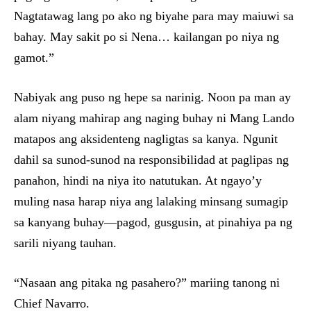
Nagtatawag lang po ako ng biyahe para may maiuwi sa
bahay. May sakit po si Nena… kailangan po niya ng
gamot.”
Nabiyak ang puso ng hepe sa narinig. Noon pa man ay
alam niyang mahirap ang naging buhay ni Mang Lando
matapos ang aksidenteng nagligtas sa kanya. Ngunit
dahil sa sunod-sunod na responsibilidad at paglipas ng
panahon, hindi na niya ito natutukan. At ngayo’y
muling nasa harap niya ang lalaking minsang sumagip
sa kanyang buhay—pagod, gusgusin, at pinahiya pa ng
sarili niyang tauhan.
“Nasaan ang pitaka ng pasahero?” mariing tanong ni
Chief Navarro.