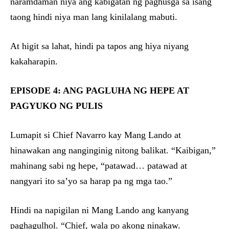
naramdaman niya ang kabigatan ng paghusga sa isang
taong hindi niya man lang kinilalang mabuti.
At higit sa lahat, hindi pa tapos ang hiya niyang
kakaharapin.
EPISODE 4: ANG PAGLUHA NG HEPE AT
PAGYUKO NG PULIS
Lumapit si Chief Navarro kay Mang Lando at
hinawakan ang nanginginig nitong balikat. “Kaibigan,”
mahinang sabi ng hepe, “patawad… patawad at
nangyari ito sa’yo sa harap pa ng mga tao.”
Hindi na napigilan ni Mang Lando ang kanyang
paghagulhol. “Chief, wala po akong ninakaw.