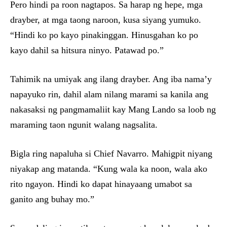
Pero hindi pa roon nagtapos. Sa harap ng hepe, mga
drayber, at mga taong naroon, kusa siyang yumuko.
“Hindi ko po kayo pinakinggan. Hinusgahan ko po
kayo dahil sa hitsura ninyo. Patawad po.”
Tahimik na umiyak ang ilang drayber. Ang iba nama’y
napayuko rin, dahil alam nilang marami sa kanila ang
nakasaksi ng pangmamaliit kay Mang Lando sa loob ng
maraming taon ngunit walang nagsalita.
Bigla ring napaluha si Chief Navarro. Mahigpit niyang
niyakap ang matanda. “Kung wala ka noon, wala ako
rito ngayon. Hindi ko dapat hinayaang umabot sa
ganito ang buhay mo.”