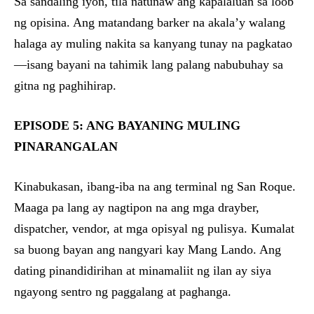
Sa sandaling iyon, tila natunaw ang kapalaluan sa loob
ng opisina. Ang matandang barker na akala’y walang
halaga ay muling nakita sa kanyang tunay na pagkatao
—isang bayani na tahimik lang palang nabubuhay sa
gitna ng paghihirap.
EPISODE 5: ANG BAYANING MULING
PINARANGALAN
Kinabukasan, ibang-iba na ang terminal ng San Roque.
Maaga pa lang ay nagtipon na ang mga drayber,
dispatcher, vendor, at mga opisyal ng pulisya. Kumalat
sa buong bayan ang nangyari kay Mang Lando. Ang
dating pinandidirihan at minamaliit ng ilan ay siya
ngayong sentro ng paggalang at paghanga.