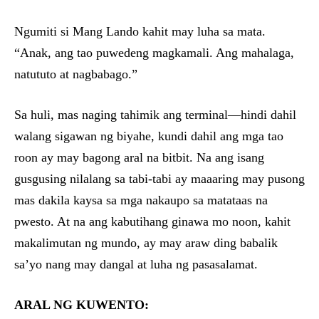
Ngumiti si Mang Lando kahit may luha sa mata.
“Anak, ang tao puwedeng magkamali. Ang mahalaga,
natututo at nagbabago.”
Sa huli, mas naging tahimik ang terminal—hindi dahil
walang sigawan ng biyahe, kundi dahil ang mga tao
roon ay may bagong aral na bitbit. Na ang isang
gusgusing nilalang sa tabi-tabi ay maaaring may pusong
mas dakila kaysa sa mga nakaupo sa matataas na
pwesto. At na ang kabutihang ginawa mo noon, kahit
makalimutan ng mundo, ay may araw ding babalik
sa’yo nang may dangal at luha ng pasasalamat.
ARAL NG KUWENTO: