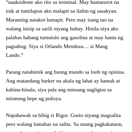
“naaksidente ako rito sa terminal. May humarurot na
trak at tumilapon ako malapit sa ilalim ng sasakyan.
Maraming natakot lumapit. Pero may isang tao na
walang inisip sa sarili niyang buhay. Hinila niya ako
palabas habang tumutulo ang gasolina at may banta ng
pagsabog. Siya si Orlando Mendoza… si Mang
Lando.”
Parang natahimik ang buong mundo sa loob ng opisina.
Ang matandang barker na akala ng lahat ay hamak at
kahina-hinala, siya pala ang minsang nagligtas sa
mismong hepe ng pulisya.
Napahawak sa bibig si Rigor. Gusto niyang magsalita
pero walang lumabas na salita. Sa unang pagkakataon,