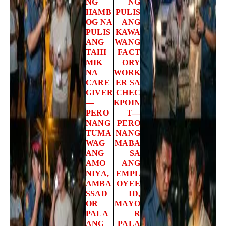
NG
NG
HAMB
PULIS
OG NA
ANG
PULIS
KAWA
ANG
WANG
TAHI
FACT
MIK
ORY
NA
WORK
CARE
ER SA
GIVER
CHEC
—
KPOIN
PERO
T—
NANG
PERO
TUMA
NANG
WAG
MABA
ANG
SA
AMO
ANG
NIYA,
EMPL
AMBA
OYEE
SSAD
ID,
OR
MAYO
PALA
R
ANG
PALA