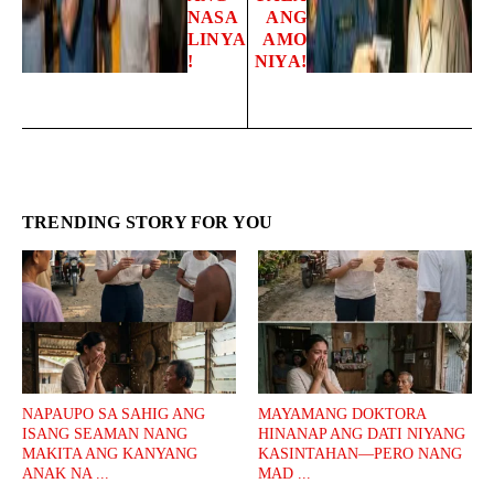
NASA
ANG
LINYA
AMO
!
NIYA!
TRENDING STORY FOR YOU
NAPAUPO SA SAHIG ANG
MAYAMANG DOKTORA
ISANG SEAMAN NANG
HINANAP ANG DATI NIYANG
MAKITA ANG KANYANG
KASINTAHAN—PERO NANG
ANAK NA ...
MAD ...