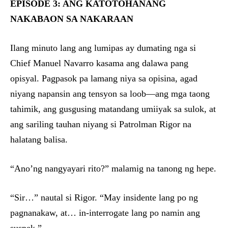
EPISODE 3: ANG KATOTOHANANG
NAKABAON SA NAKARAAN
Ilang minuto lang ang lumipas ay dumating nga si
Chief Manuel Navarro kasama ang dalawa pang
opisyal. Pagpasok pa lamang niya sa opisina, agad
niyang napansin ang tensyon sa loob—ang mga taong
tahimik, ang gusgusing matandang umiiyak sa sulok, at
ang sariling tauhan niyang si Patrolman Rigor na
halatang balisa.
“Ano’ng nangyayari rito?” malamig na tanong ng hepe.
“Sir…” nautal si Rigor. “May insidente lang po ng
pagnanakaw, at… in-interrogate lang po namin ang