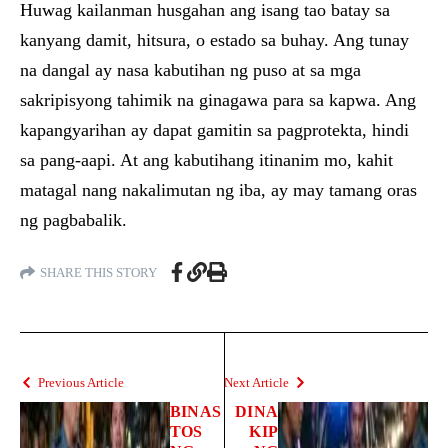
Huwag kailanman husgahan ang isang tao batay sa
kanyang damit, hitsura, o estado sa buhay. Ang tunay
na dangal ay nasa kabutihan ng puso at sa mga
sakripisyong tahimik na ginagawa para sa kapwa. Ang
kapangyarihan ay dapat gamitin sa pagprotekta, hindi
sa pang-aapi. At ang kabutihang itinanim mo, kahit
matagal nang nakalimutan ng iba, ay may tamang oras
ng pagbabalik.
SHARE THIS STORY
Previous Article
Next Article
BINAS
DINA
TOS
KIP