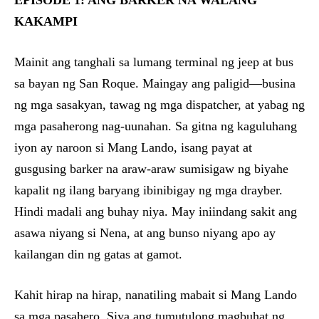
EPISODE 1: ANG BARKER NA WALANG
KAKAMPI
Mainit ang tanghali sa lumang terminal ng jeep at bus
sa bayan ng San Roque. Maingay ang paligid—busina
ng mga sasakyan, tawag ng mga dispatcher, at yabag ng
mga pasaherong nag-uunahan. Sa gitna ng kaguluhang
iyon ay naroon si Mang Lando, isang payat at
gusgusing barker na araw-araw sumisigaw ng biyahe
kapalit ng ilang baryang ibinibigay ng mga drayber.
Hindi madali ang buhay niya. May iniindang sakit ang
asawa niyang si Nena, at ang bunso niyang apo ay
kailangan din ng gatas at gamot.
Kahit hirap na hirap, nanatiling mabait si Mang Lando
sa mga pasahero. Siya ang tumutulong magbuhat ng