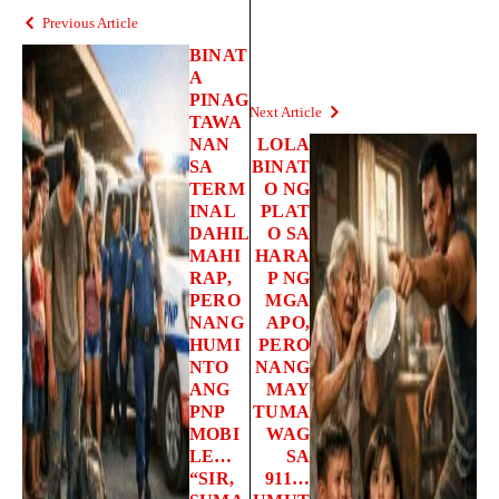
Previous Article
BINAT
A
PINAG
Next Article
TAWA
NAN
LOLA
SA
BINAT
TERM
O NG
INAL
PLAT
DAHIL
O SA
MAHI
HARA
RAP,
P NG
PERO
MGA
NANG
APO,
HUMI
PERO
NTO
NANG
ANG
MAY
PNP
TUMA
MOBI
WAG
LE…
SA
“SIR,
911…