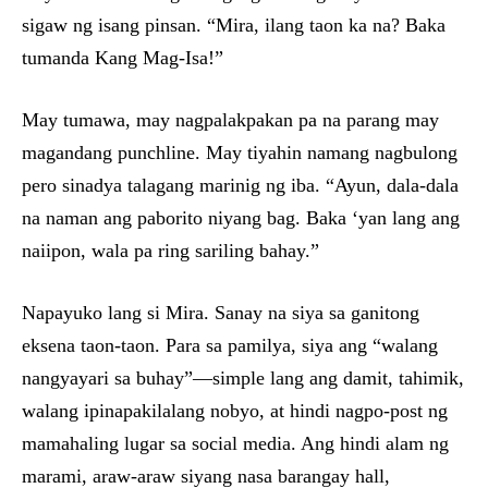
sigaw ng isang pinsan. “Mira, ilang taon ka na? Baka
tumanda Kang Mag-Isa!”
May tumawa, may nagpalakpakan pa na parang may
magandang punchline. May tiyahin namang nagbulong
pero sinadya talagang marinig ng iba. “Ayun, dala-dala
na naman ang paborito niyang bag. Baka ‘yan lang ang
naiipon, wala pa ring sariling bahay.”
Napayuko lang si Mira. Sanay na siya sa ganitong
eksena taon-taon. Para sa pamilya, siya ang “walang
nangyayari sa buhay”—simple lang ang damit, tahimik,
walang ipinapakilalang nobyo, at hindi nagpo-post ng
mamahaling lugar sa social media. Ang hindi alam ng
marami, araw-araw siyang nasa barangay hall,