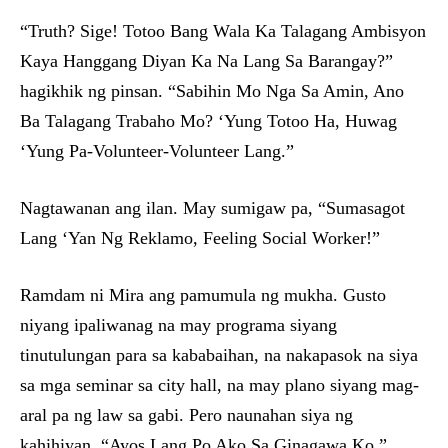
“Truth? Sige! Totoo Bang Wala Ka Talagang Ambisyon
Kaya Hanggang Diyan Ka Na Lang Sa Barangay?”
hagikhik ng pinsan. “Sabihin Mo Nga Sa Amin, Ano
Ba Talagang Trabaho Mo? ‘Yung Totoo Ha, Huwag
‘Yung Pa-Volunteer-Volunteer Lang.”
Nagtawanan ang ilan. May sumigaw pa, “Sumasagot
Lang ‘Yan Ng Reklamo, Feeling Social Worker!”
Ramdam ni Mira ang pamumula ng mukha. Gusto
niyang ipaliwanag na may programa siyang
tinutulungan para sa kababaihan, na nakapasok na siya
sa mga seminar sa city hall, na may plano siyang mag-
aral pa ng law sa gabi. Pero naunahan siya ng
kahihiyan. “Ayos Lang Po Ako Sa Ginagawa Ko,”