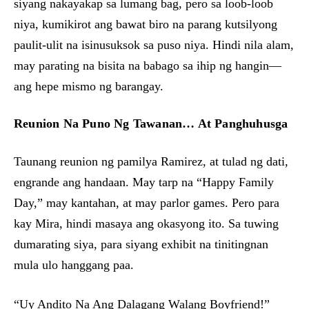
siyang nakayakap sa lumang bag, pero sa loob-loob
niya, kumikirot ang bawat biro na parang kutsilyong
paulit-ulit na isinusuksok sa puso niya. Hindi nila alam,
may parating na bisita na babago sa ihip ng hangin—
ang hepe mismo ng barangay.
Reunion Na Puno Ng Tawanan… At Panghuhusga
Taunang reunion ng pamilya Ramirez, at tulad ng dati,
engrande ang handaan. May tarp na “Happy Family
Day,” may kantahan, at may parlor games. Pero para
kay Mira, hindi masaya ang okasyong ito. Sa tuwing
dumarating siya, para siyang exhibit na tinitingnan
mula ulo hanggang paa.
“Uy Andito Na Ang Dalagang Walang Boyfriend!”