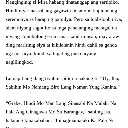
Nanginginig si Mira habang tinatanggap ang sertipiko.
Hindi niya inaasahang gagawin mismo ni kapitan ang
seremonya sa harap ng pamilya. Pero sa loob-loob niya,
alam niyang sagot ito sa mga panalanging matagal na
niyang ibinubulong—na sana, kahit minsan, may araw
ding maririnig siya at kikilalanin hindi dahil sa ganda
ng suot niya, kundi sa bigat ng puso niyang
naglilingkod.
Lumapit ang ilang tiyahin, pilit na nakangiti. “Uy, Iha,
Sabihin Mo Namang Biro Lang Naman Yung Kanina.”
“Grabe, Hindi Mo Man Lang Sinasabi Na Malaki Na
Pala Ang Ginagawa Mo Sa Barangay,” sabi ng isa,
halatang kinakabahan. “Ipinagmamalaki Ka Pala Ni