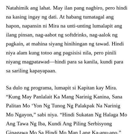
Natahimik ang lahat. May ilan pang nagbiro, pero hindi
na kasing ingay ng dati. At habang tumatagal ang
hapon, napansin ni Mira na unti-unting lumalapit ang
ilang pinsan, nag-aabot ng softdrinks, nag-aalok ng
pagkain, at mahina siyang hinihingan ng tawad. Hindi
niya alam kung totoo ang pagsisisi nila, pero pinili
niyang magpatawad—hindi para sa kanila, kundi para
sa sariling kapayapaan.
Sa dulo ng programa, lumapit si Kapitan kay Mira.
“Kung May Panlalait Ka Mang Narinig Kanina, Sana
Palitan Mo ‘Yon Ng Tunog Ng Palakpak Na Narinig
Mo Ngayon,” sabi niya. “Hindi Sukatan Ng Halaga Mo
Ang Tawa Ng Iba, Kundi Ang Piling Serbisyong
Ginagawa Mo Sa Hindi Mo Man Lang Ka-anu-ano.”