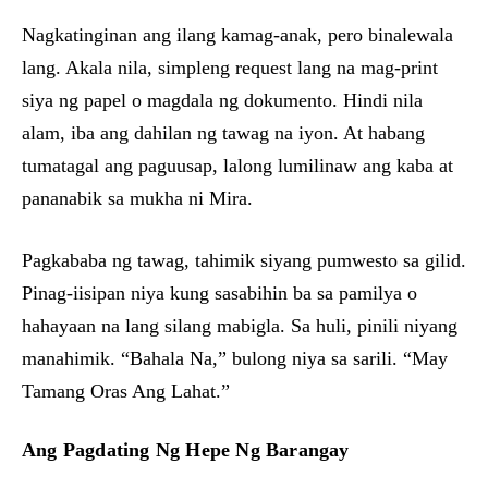
Nagkatinginan ang ilang kamag-anak, pero binalewala
lang. Akala nila, simpleng request lang na mag-print
siya ng papel o magdala ng dokumento. Hindi nila
alam, iba ang dahilan ng tawag na iyon. At habang
tumatagal ang paguusap, lalong lumilinaw ang kaba at
pananabik sa mukha ni Mira.
Pagkababa ng tawag, tahimik siyang pumwesto sa gilid.
Pinag-iisipan niya kung sasabihin ba sa pamilya o
hahayaan na lang silang mabigla. Sa huli, pinili niyang
manahimik. “Bahala Na,” bulong niya sa sarili. “May
Tamang Oras Ang Lahat.”
Ang Pagdating Ng Hepe Ng Barangay