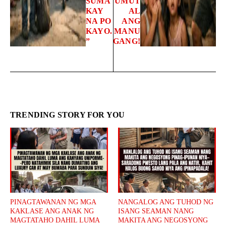
SUMA
UMUT
KAY
AL
NA PO
ANG
KAYO.
MANU
”
GANG!
TRENDING STORY FOR YOU
PINAGTAWANAN NG MGA
NANGALOG ANG TUHOD NG
KAKLASE ANG ANAK NG
ISANG SEAMAN NANG
MAGTATAHO DAHIL LUMA
MAKITA ANG NEGOSYONG