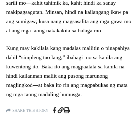
sarili mo—kahit tahimik ka, kahit hindi ka sanay
makipagsagutan. Minsan, hindi na kailangang ikaw pa
ang sumigaw; kusa nang magsasalita ang mga gawa mo
at ang mga taong nakakakita sa halaga mo.
Kung may kakilala kang madalas maliitin o pinapahiya
dahil “simpleng tao lang,” ibahagi mo sa kanila ang
kuwentong ito. Baka ito ang magpaalala sa kanila na
hindi kailanman maliit ang pusong marunong
maglingkod—at baka ito rin ang magpabukas ng mata
ng mga taong madaling humusga.
SHARE THIS STORY