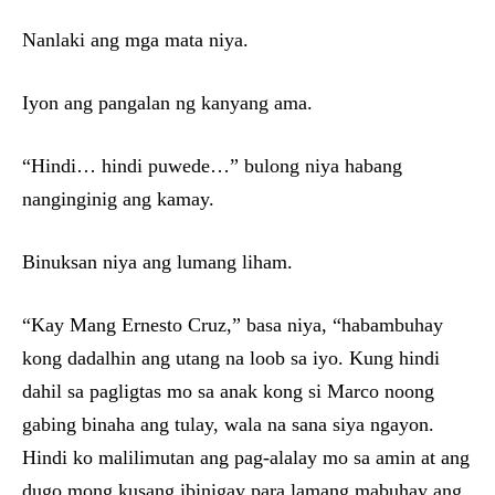
Nanlaki ang mga mata niya.
Iyon ang pangalan ng kanyang ama.
“Hindi… hindi puwede…” bulong niya habang
nanginginig ang kamay.
Binuksan niya ang lumang liham.
“Kay Mang Ernesto Cruz,” basa niya, “habambuhay
kong dadalhin ang utang na loob sa iyo. Kung hindi
dahil sa pagligtas mo sa anak kong si Marco noong
gabing binaha ang tulay, wala na sana siya ngayon.
Hindi ko malilimutan ang pag-alalay mo sa amin at ang
dugo mong kusang ibinigay para lamang mabuhay ang