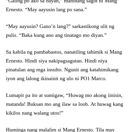
“Galing po ako sa bayan,” mahinang sagot ni Mang
Ernesto. “May aayusin lang po sana.”
“May aayusin? Gano’n lang?” sarkastikong ulit ng
pulis. “Baka kung ano ang tinatago mo diyan.”
Sa kabila ng pambabastos, nanatiling tahimik si Mang
Ernesto. Hindi siya nakipagsagutan. Hindi niya
pinatulan ang mga insulto. Ngunit ang katahimikang
iyon ang lalong ikinainit ng ulo ni PO1 Marco.
Lumapit pa ito at sumigaw, “Huwag mo akong iinisin,
matanda! Buksan mo ang ilaw sa loob. At huwag kang
kikilos nang walang utos!”
Huminga nang malalim si Mang Ernesto. Tila may