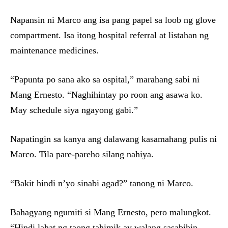
Napansin ni Marco ang isa pang papel sa loob ng glove
compartment. Isa itong hospital referral at listahan ng
maintenance medicines.
“Papunta po sana ako sa ospital,” marahang sabi ni
Mang Ernesto. “Naghihintay po roon ang asawa ko.
May schedule siya ngayong gabi.”
Napatingin sa kanya ang dalawang kasamahang pulis ni
Marco. Tila pare-pareho silang nahiya.
“Bakit hindi n’yo sinabi agad?” tanong ni Marco.
Bahagyang ngumiti si Mang Ernesto, pero malungkot.
“Hindi lahat ng taong tahimik ay walang sasabihin,