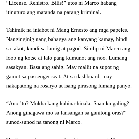
“License. Rehistro. Bilis!” utos ni Marco habang
itinuturo ang matanda na parang kriminal.
Tahimik na iniabot ni Mang Ernesto ang mga papeles.
Nanginginig nang bahagya ang kanyang kamay, hindi
sa takot, kundi sa lamig at pagod. Sinilip ni Marco ang
loob ng kotse at lalo pang kumunot ang noo. Lumang
sasakyan. Basa ang sahig. May maliit na supot ng
gamot sa passenger seat. At sa dashboard, may
nakapatong na rosaryo at isang pirasong lumang panyo.
“Ano ’to? Mukha kang kahina-hinala. Saan ka galing?
Anong ginagawa mo sa lansangan sa ganitong oras?”
sunod-sunod na tanong ni Marco.