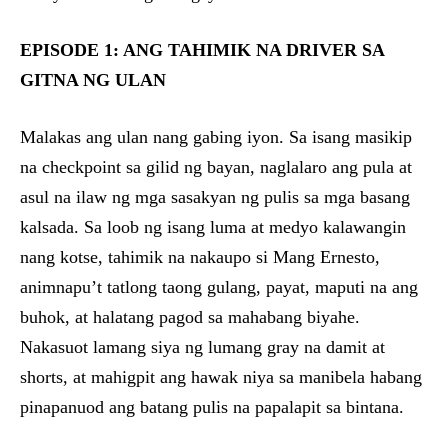
EPISODE 1: ANG TAHIMIK NA DRIVER SA
GITNA NG ULAN
Malakas ang ulan nang gabing iyon. Sa isang masikip
na checkpoint sa gilid ng bayan, naglalaro ang pula at
asul na ilaw ng mga sasakyan ng pulis sa mga basang
kalsada. Sa loob ng isang luma at medyo kalawangin
nang kotse, tahimik na nakaupo si Mang Ernesto,
animnapu’t tatlong taong gulang, payat, maputi na ang
buhok, at halatang pagod sa mahabang biyahe.
Nakasuot lamang siya ng lumang gray na damit at
shorts, at mahigpit ang hawak niya sa manibela habang
pinapanuod ang batang pulis na papalapit sa bintana.