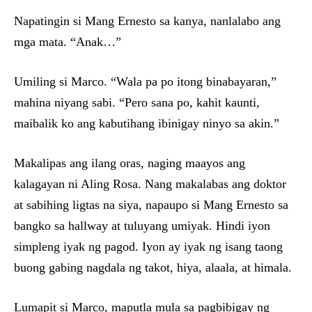
Napatingin si Mang Ernesto sa kanya, nanlalabo ang
mga mata. “Anak…”
Umiling si Marco. “Wala pa po itong binabayaran,”
mahina niyang sabi. “Pero sana po, kahit kaunti,
maibalik ko ang kabutihang ibinigay ninyo sa akin.”
Makalipas ang ilang oras, naging maayos ang
kalagayan ni Aling Rosa. Nang makalabas ang doktor
at sabihing ligtas na siya, napaupo si Mang Ernesto sa
bangko sa hallway at tuluyang umiyak. Hindi iyon
simpleng iyak ng pagod. Iyon ay iyak ng isang taong
buong gabing nagdala ng takot, hiya, alaala, at himala.
Lumapit si Marco, maputla mula sa pagbibigay ng