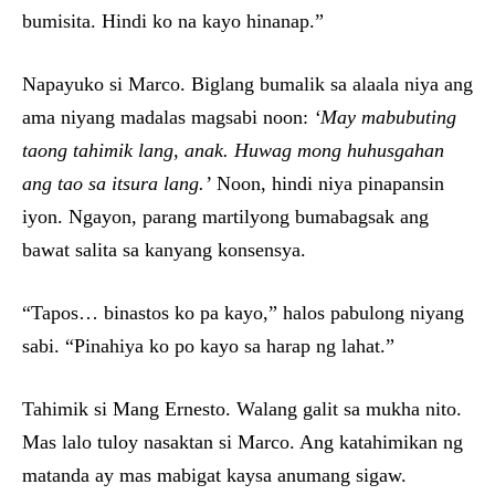
bumisita. Hindi ko na kayo hinanap.”
Napayuko si Marco. Biglang bumalik sa alaala niya ang
ama niyang madalas magsabi noon:
‘May mabubuting
taong tahimik lang, anak. Huwag mong huhusgahan
ang tao sa itsura lang.’
Noon, hindi niya pinapansin
iyon. Ngayon, parang martilyong bumabagsak ang
bawat salita sa kanyang konsensya.
“Tapos… binastos ko pa kayo,” halos pabulong niyang
sabi. “Pinahiya ko po kayo sa harap ng lahat.”
Tahimik si Mang Ernesto. Walang galit sa mukha nito.
Mas lalo tuloy nasaktan si Marco. Ang katahimikan ng
matanda ay mas mabigat kaysa anumang sigaw.