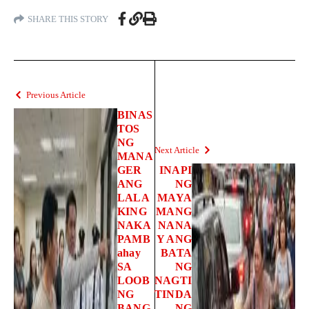
SHARE THIS STORY
Previous Article
BINAS
TOS
NG
Next Article
MANA
GER
INAPI
ANG
NG
LALA
MAYA
KING
MANG
NAKA
NANA
PAMB
Y ANG
ahay
BATA
SA
NG
LOOB
NAGTI
NG
TINDA
BANG
NG