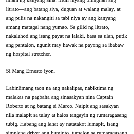
liham ng kanyang ama. Muli niyang tiningnan ang
litrato—ang batang siya, duguan at walang malay, at
ang pulis na nakangiti sa tabi niya ay ang kanyang
amang matagal nang yumao. Sa gilid ng litrato,
nakaluhod ang isang payat na lalaki, basa sa ulan, putik
ang pantalon, ngunit may hawak na payong sa ibabaw
ng hospital stretcher.
Si Mang Ernesto iyon.
Labinlimang taon na ang nakalipas, nabiktima ng
malakas na pagbaha ang sinasakyan nina Captain
Roberto at ng batang si Marco. Naipit ang sasakyan
nila malapit sa tulay at halos tangayin ng rumaragasang
tubig. Habang ang lahat ay natatakot lumapit, isang
simpleng driver ang huminto, tumalon sa rumaragasang