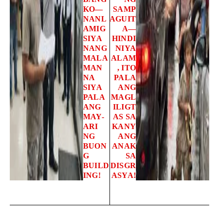
KO—
SAMP
NANL
AGUIT
AMIG
A—
SIYA
HINDI
NANG
NIYA
MALA
ALAM
MAN
, ITO
NA
PALA
SIYA
ANG
PALA
MAGL
ANG
ILIGT
MAY-
AS SA
ARI
KANY
NG
ANG
BUON
ANAK
G
SA
BUILD
DISGR
ING!
ASYA!