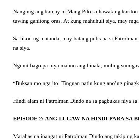
Nanginig ang kamay ni Mang Pilo sa hawak ng kariton.
tuwing ganitong oras. At kung mahuhuli siya, may m
Sa likod ng matanda, may batang pulis na si Patrolman J
na siya.
Ngunit bago pa niya mabuo ang hinala, muling sumigaw
“Buksan mo nga ito! Tingnan natin kung ano’ng pinagk
Hindi alam ni Patrolman Dindo na sa pagbukas niya s
EPISODE 2: ANG LUGAW NA HINDI PARA SA 
Marahas na inangat ni Patrolman Dindo ang takip ng k