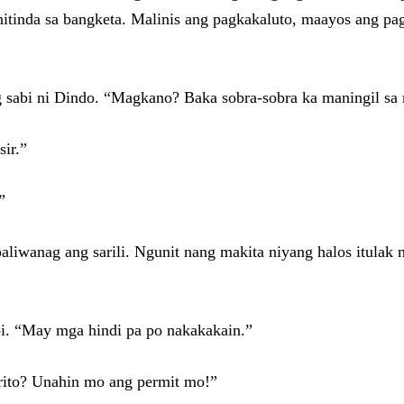
nitinda sa bangketa. Malinis ang pagkakaluto, maayos ang pa
 sabi ni Dindo. “Magkano? Baka sobra-sobra ka maningil sa m
sir.”
”
liwanag ang sarili. Ngunit nang makita niyang halos itulak na
bi. “May mga hindi pa po nakakakain.”
rito? Unahin mo ang permit mo!”