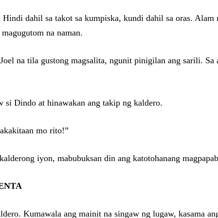
 Hindi dahil sa takot sa kumpiska, kundi dahil sa oras. Al
ga magugutom na naman.
oel na tila gustong magsalita, ngunit pinigilan ang sarili. 
 si Dindo at hinawakan ang takip ng kaldero.
akakitaan mo rito!”
a kalderong iyon, mabubuksan din ang katotohanang magpapa
BENTA
aldero. Kumawala ang mainit na singaw ng lugaw, kasama ang