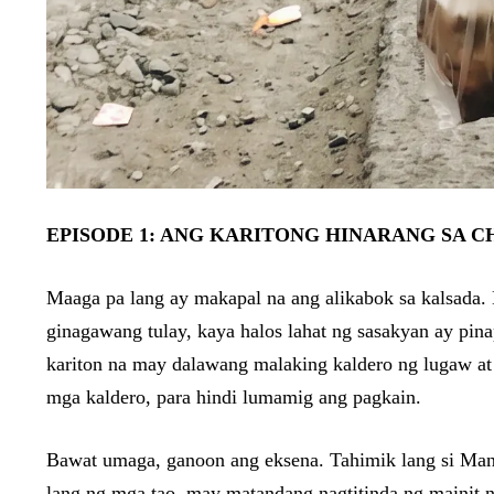
EPISODE 1: ANG KARITONG HINARANG SA 
Maaga pa lang ay makapal na ang alikabok sa kalsada. M
ginagawang tulay, kaya halos lahat ng sasakyan ay pina
kariton na may dalawang malaking kaldero ng lugaw at i
mga kaldero, para hindi lumamig ang pagkain.
Bawat umaga, ganoon ang eksena. Tahimik lang si Mang
lang ng mga tao, may matandang nagtitinda ng mainit na