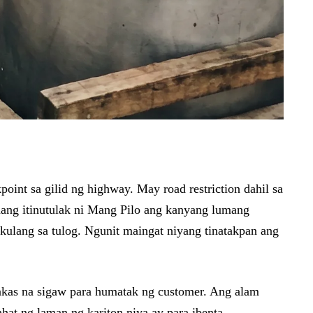
oint sa gilid ng highway. May road restriction dahil sa
ahang itinutulak ni Mang Pilo ang kanyang lumang
 kulang sa tulog. Ngunit maingat niyang tinatakpan ang
akas na sigaw para humatak ng customer. Ang alam
hat ng laman ng kariton niya ay para ibenta.