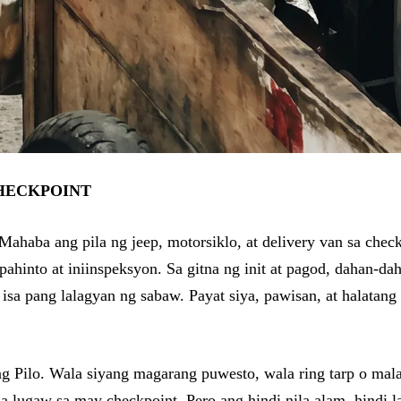
CHECKPOINT
ahaba ang pila ng jeep, motorsiklo, at delivery van sa checkp
pahinto at iniinspeksyon. Sa gitna ng init at pagod, dahan-d
sa pang lalagyan ng sabaw. Payat siya, pawisan, at halatang
 Pilo. Wala siyang magarang puwesto, wala ring tarp o mal
 lugaw sa may checkpoint. Pero ang hindi nila alam, hindi la