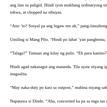
ang ilan sa paligid. Hindi iyon mukhang ordinaryong ti
tokwa, at chopped na sibuyas.
“Ano ’to? Sosyal pa ang lugaw mo ah,” pang-iinsultong
Umiling si Mang Pilo. “Hindi po lahat ’yan pangbenta, 
“Talaga?” Tumaas ang kilay ng pulis. “Eh para kanino?
Hindi agad nakasagot ang matanda. Tila ayaw niyang ipa
magsalita.
“May naka-duty po kasi sa outpost,” mahina niyang sa
Napatawa si Dindo. “Aba, concerned ka pa sa mga tao 