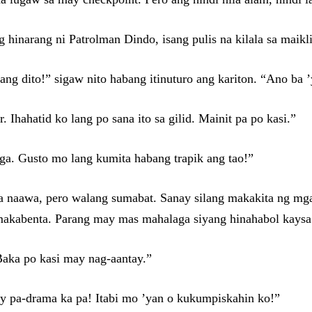
hinarang ni Patrolman Dindo, isang pulis na kilala sa maikli
ng dito!” sigaw nito habang itinuturo ang kariton. “Ano ba 
 Ihahatid ko lang po sana ito sa gilid. Mainit pa po kasi.”
nga. Gusto mo lang kumita habang trapik ang tao!”
na naawa, pero walang sumabat. Sanay silang makakita ng mga
kabenta. Parang may mas mahalaga siyang hinahabol kaysa 
Baka po kasi may nag-aantay.”
y pa-drama ka pa! Itabi mo ’yan o kukumpiskahin ko!”