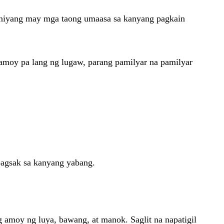
am niyang may mga taong umaasa sa kanyang pagkain
Sa amoy pa lang ng lugaw, parang pamilyar na pamilyar
bagsak sa kanyang yabang.
 amoy ng luya, bawang, at manok. Saglit na napatigil