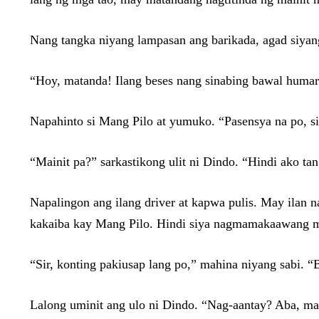
Nang tangka niyang lampasan ang barikada, agad siyang 
“Hoy, matanda! Ilang beses nang sinabing bawal humara
Napahinto si Mang Pilo at yumuko. “Pasensya na po, sir.
“Mainit pa?” sarkastikong ulit ni Dindo. “Hindi ako ta
Napalingon ang ilang driver at kapwa pulis. May ilan 
kakaiba kay Mang Pilo. Hindi siya nagmamakaawang ma
“Sir, konting pakiusap lang po,” mahina niyang sabi. “
Lalong uminit ang ulo ni Dindo. “Nag-aantay? Aba, ma