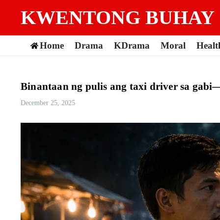
Skip to content
KWENTONG BUHAY
Home
Drama
KDrama
Moral
Healt
Binantaan ng pulis ang taxi driver sa ga
December 25, 2025