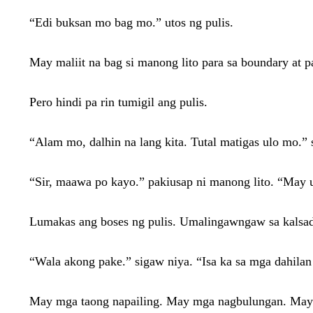
“Edi buksan mo bag mo.” utos ng pulis.
May maliit na bag si manong lito para sa boundary at p
Pero hindi pa rin tumigil ang pulis.
“Alam mo, dalhin na lang kita. Tutal matigas ulo mo.” s
“Sir, maawa po kayo.” pakiusap ni manong lito. “May 
Lumakas ang boses ng pulis. Umalingawngaw sa kalsa
“Wala akong pake.” sigaw niya. “Isa ka sa mga dahila
May mga taong napailing. May mga nagbulungan. May 