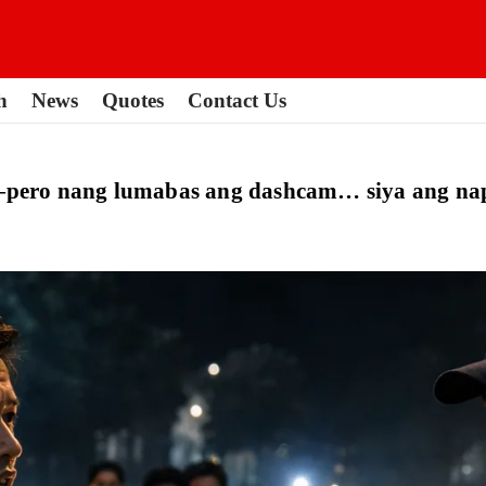
h
News
Quotes
Contact Us
bi—pero nang lumabas ang dashcam… siya ang n