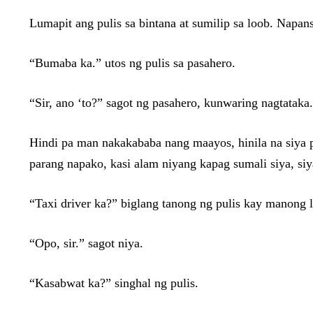
Lumapit ang pulis sa bintana at sumilip sa loob. Napans
“Bumaba ka.” utos ng pulis sa pasahero.
“Sir, ano ‘to?” sagot ng pasahero, kunwaring nagtataka.
Hindi pa man nakakababa nang maayos, hinila na siya 
parang napako, kasi alam niyang kapag sumali siya, si
“Taxi driver ka?” biglang tanong ng pulis kay manong l
“Opo, sir.” sagot niya.
“Kasabwat ka?” singhal ng pulis.