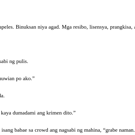
apeles. Binuksan niya agad. Mga resibo, lisensya, prangkisa
abi ng pulis.
uuwian po ako.”
da.
n kaya dumadami ang krimen dito.”
isang babae sa crowd ang nagsabi ng mahina, “grabe naman