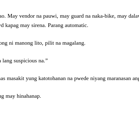
 tao. May vendor na pauwi, may guard na naka-bike, may dala
d kapag may sirena. Parang automatic.
ng ni manong lito, pilit na magalang.
 lang suspicious na.”
as masakit yung katotohanan na pwede niyang maranasan ang b
ang may hinahanap.