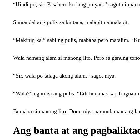
“Hindi po, sir. Pasahero ko lang po yan.” sagot ni mano
Sumandal ang pulis sa bintana, malapit na malapit.
“Makinig ka.” sabi ng pulis, mababa pero matalim. “
Wala namang alam si manong lito. Pero sa ganung tono,
“Sir, wala po talaga akong alam.” sagot niya.
“Wala?” ngumisi ang pulis. “Edi lumabas ka. Tingnan n
Bumaba si manong lito. Doon niya naramdaman ang lamig
Ang banta at ang pagbalikta