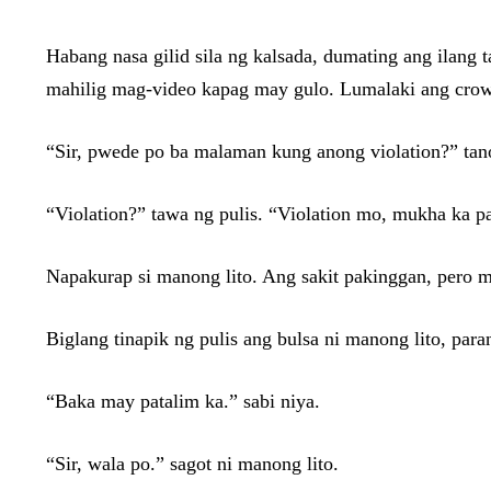
Habang nasa gilid sila ng kalsada, dumating ang ilang
mahilig mag-video kapag may gulo. Lumalaki ang crow
“Sir, pwede po ba malaman kung anong violation?” tano
“Violation?” tawa ng pulis. “Violation mo, mukha ka pa
Napakurap si manong lito. Ang sakit pakinggan, pero m
Biglang tinapik ng pulis ang bulsa ni manong lito, par
“Baka may patalim ka.” sabi niya.
“Sir, wala po.” sagot ni manong lito.