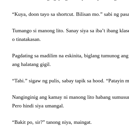
“Kuya, doon tayo sa shortcut. Bilisan mo.” sabi ng pas
Tumango si manong lito. Sanay siya sa iba’t ibang kl
o tinatakasan.
Pagdating sa madilim na eskinita, biglang tumunog ang 
ang halatang gigil.
“Tabi.” sigaw ng pulis, sabay tapik sa hood. “Patayin 
Nanginginig ang kamay ni manong lito habang sumusuno
Pero hindi siya umangal.
“Bakit po, sir?” tanong niya, maingat.