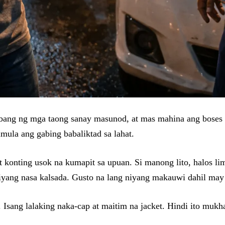
abang ng mga taong sanay masunod, at mas mahina ang boses 
mula ang gabing babaliktad sa lahat.
t konting usok na kumapit sa upuan. Si manong lito, halos li
 siyang nasa kalsada. Gusto na lang niyang makauwi dahil may
Isang lalaking naka-cap at maitim na jacket. Hindi ito mukh