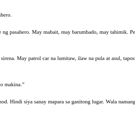
ahero.
ase ng pasahero. May mabait, may barumbado, may tahimik. Pe
sirena. May patrol car na lumitaw, ilaw na pula at asul, tapo
mo makina.”
d. Hindi siya sanay mapara sa ganitong lugar. Wala namang 