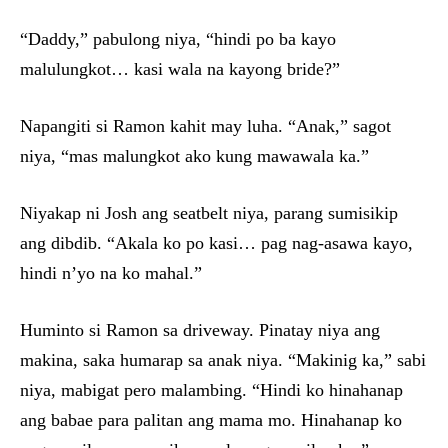
“Daddy,” pabulong niya, “hindi po ba kayo
malulungkot… kasi wala na kayong bride?”
Napangiti si Ramon kahit may luha. “Anak,” sagot
niya, “mas malungkot ako kung mawawala ka.”
Niyakap ni Josh ang seatbelt niya, parang sumisikip
ang dibdib. “Akala ko po kasi… pag nag-asawa kayo,
hindi n’yo na ko mahal.”
Huminto si Ramon sa driveway. Pinatay niya ang
makina, saka humarap sa anak niya. “Makinig ka,” sabi
niya, mabigat pero malambing. “Hindi ko hinahanap
ang babae para palitan ang mama mo. Hinahanap ko