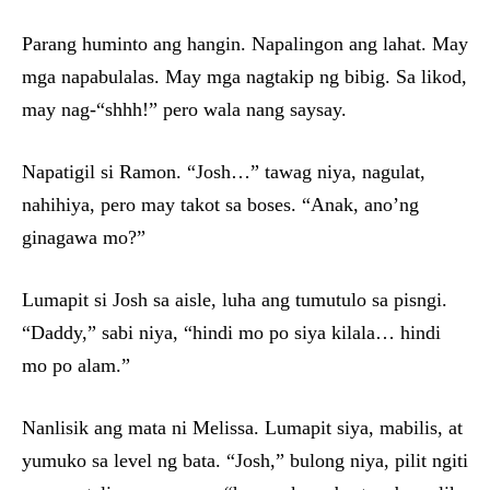
Parang huminto ang hangin. Napalingon ang lahat. May
mga napabulalas. May mga nagtakip ng bibig. Sa likod,
may nag-“shhh!” pero wala nang saysay.
Napatigil si Ramon. “Josh…” tawag niya, nagulat,
nahihiya, pero may takot sa boses. “Anak, ano’ng
ginagawa mo?”
Lumapit si Josh sa aisle, luha ang tumutulo sa pisngi.
“Daddy,” sabi niya, “hindi mo po siya kilala… hindi
mo po alam.”
Nanlisik ang mata ni Melissa. Lumapit siya, mabilis, at
yumuko sa level ng bata. “Josh,” bulong niya, pilit ngiti