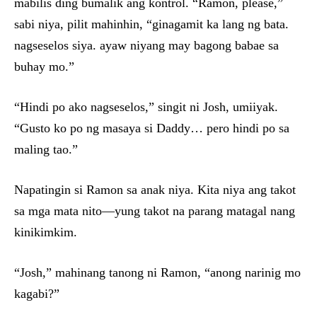
mabilis ding bumalik ang kontrol. “Ramon, please,”
sabi niya, pilit mahinhin, “ginagamit ka lang ng bata.
nagseselos siya. ayaw niyang may bagong babae sa
buhay mo.”
“Hindi po ako nagseselos,” singit ni Josh, umiiyak.
“Gusto ko po ng masaya si Daddy… pero hindi po sa
maling tao.”
Napatingin si Ramon sa anak niya. Kita niya ang takot
sa mga mata nito—yung takot na parang matagal nang
kinikimkim.
“Josh,” mahinang tanong ni Ramon, “anong narinig mo
kagabi?”