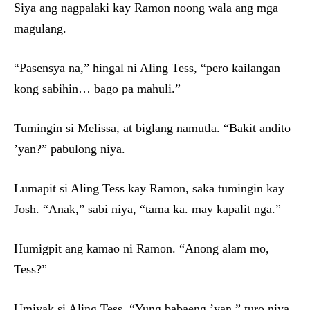
Siya ang nagpalaki kay Ramon noong wala ang mga
magulang.
“Pasensya na,” hingal ni Aling Tess, “pero kailangan
kong sabihin… bago pa mahuli.”
Tumingin si Melissa, at biglang namutla. “Bakit andito
’yan?” pabulong niya.
Lumapit si Aling Tess kay Ramon, saka tumingin kay
Josh. “Anak,” sabi niya, “tama ka. may kapalit nga.”
Humigpit ang kamao ni Ramon. “Anong alam mo,
Tess?”
Umiyak si Aling Tess. “Yung babaeng ’yan,” turo niya