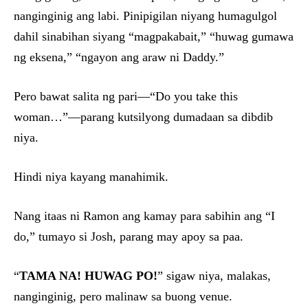
nanginginig ang labi. Pinipigilan niyang humagulgol
dahil sinabihan siyang “magpakabait,” “huwag gumawa
ng eksena,” “ngayon ang araw ni Daddy.”
Pero bawat salita ng pari—“Do you take this
woman…”—parang kutsilyong dumadaan sa dibdib
niya.
Hindi niya kayang manahimik.
Nang itaas ni Ramon ang kamay para sabihin ang “I
do,” tumayo si Josh, parang may apoy sa paa.
“
TAMA NA! HUWAG PO!
” sigaw niya, malakas,
nanginginig, pero malinaw sa buong venue.