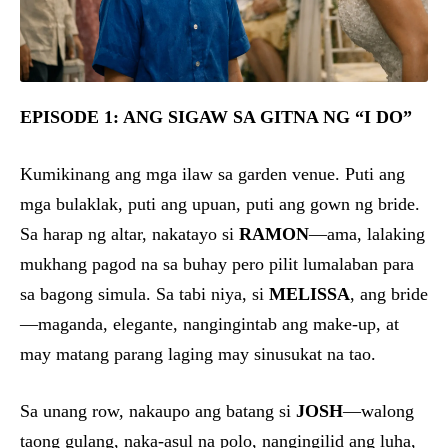
EPISODE 1: ANG SIGAW SA GITNA NG “I DO”
Kumikinang ang mga ilaw sa garden venue. Puti ang
mga bulaklak, puti ang upuan, puti ang gown ng bride.
Sa harap ng altar, nakatayo si
RAMON
—ama, lalaking
mukhang pagod na sa buhay pero pilit lumalaban para
sa bagong simula. Sa tabi niya, si
MELISSA
, ang bride
—maganda, elegante, nangingintab ang make-up, at
may matang parang laging may sinusukat na tao.
Sa unang row, nakaupo ang batang si
JOSH
—walong
taong gulang, naka-asul na polo, nangingilid ang luha,