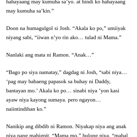
hahayaang may kumuha sa’yo. at hindi ko hahayaang
may kumuha sa’kin.”
Doon na humagulgol si Josh. “Akala ko po,” umiiyak
niyang sabi, “iiwan n’yo rin ako… tulad ni Mama.”
Nanlaki ang mata ni Ramon. “Anak…”
“Bago po siya namatay,” dagdag ni Josh, “sabi niya…
‘pag may babaeng papasok sa buhay ni Daddy,
bantayan mo.’ Akala ko po… sinabi niya ’yon kasi
ayaw niya kayong sumaya. pero ngayon…
naiintindihan ko.”
Nanikip ang dibdib ni Ramon. Niyakap niya ang anak
niya nang mahigpit. “Mama mo,” bulong niya, “mahal