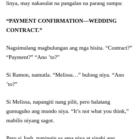
linya, may nakasulat na pangalan na parang sumpa:
“PAYMENT CONFIRMATION—WEDDING
CONTRACT.”
Nagsimulang magbulungan ang mga bisita. “Contract?”
“Payment?” “Ano ’to?”
Si Ramon, namutla. “Melissa…” bulong niya. “Ano
’to?”
Si Melissa, napangiti nang pilit, pero halatang
gumuguho ang mundo niya. “It’s not what you think,”
mabilis niyang sagot.
Pero si Josh, tumingin sa ama niya at sinabi ang