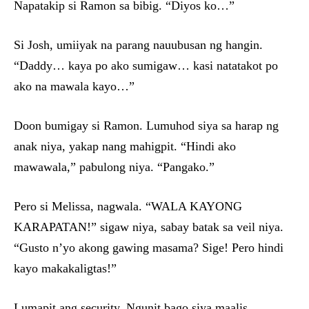
Napatakip si Ramon sa bibig. “Diyos ko…”
Si Josh, umiiyak na parang nauubusan ng hangin.
“Daddy… kaya po ako sumigaw… kasi natatakot po
ako na mawala kayo…”
Doon bumigay si Ramon. Lumuhod siya sa harap ng
anak niya, yakap nang mahigpit. “Hindi ako
mawawala,” pabulong niya. “Pangako.”
Pero si Melissa, nagwala. “WALA KAYONG
KARAPATAN!” sigaw niya, sabay batak sa veil niya.
“Gusto n’yo akong gawing masama? Sige! Pero hindi
kayo makakaligtas!”
Lumapit ang security. Ngunit bago siya maalis,