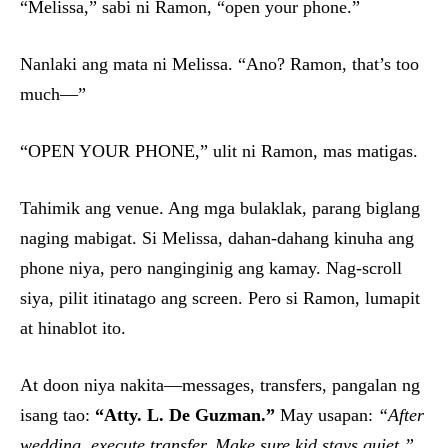
“Melissa,” sabi ni Ramon, “open your phone.”
Nanlaki ang mata ni Melissa. “Ano? Ramon, that’s too
much—”
“OPEN YOUR PHONE,” ulit ni Ramon, mas matigas.
Tahimik ang venue. Ang mga bulaklak, parang biglang
naging mabigat. Si Melissa, dahan-dahang kinuha ang
phone niya, pero nanginginig ang kamay. Nag-scroll
siya, pilit itinatago ang screen. Pero si Ramon, lumapit
at hinablot ito.
At doon niya nakita—messages, transfers, pangalan ng
isang tao:
“Atty. L. De Guzman.”
May usapan:
“After
wedding, execute transfer. Make sure kid stays quiet.”