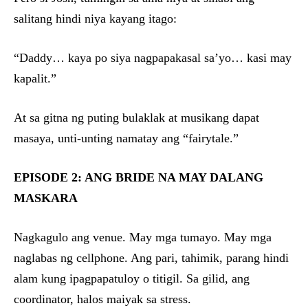
salitang hindi niya kayang itago:
“Daddy… kaya po siya nagpapakasal sa’yo… kasi may
kapalit.”
At sa gitna ng puting bulaklak at musikang dapat
masaya, unti-unting namatay ang “fairytale.”
EPISODE 2: ANG BRIDE NA MAY DALANG
MASKARA
Nagkagulo ang venue. May mga tumayo. May mga
naglabas ng cellphone. Ang pari, tahimik, parang hindi
alam kung ipagpapatuloy o titigil. Sa gilid, ang
coordinator, halos maiyak sa stress.