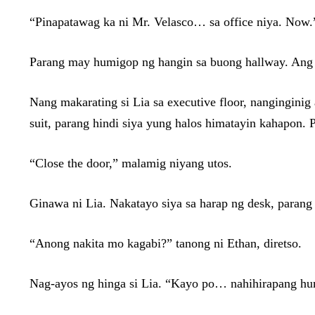
“Pinapatawag ka ni Mr. Velasco… sa office niya. Now.
Parang may humigop ng hangin sa buong hallway. Ang 
Nang makarating si Lia sa executive floor, nangingini
suit, parang hindi siya yung halos himatayin kahapon. 
“Close the door,” malamig niyang utos.
Ginawa ni Lia. Nakatayo siya sa harap ng desk, parang
“Anong nakita mo kagabi?” tanong ni Ethan, diretso.
Nag-ayos ng hinga si Lia. “Kayo po… nahihirapang hu