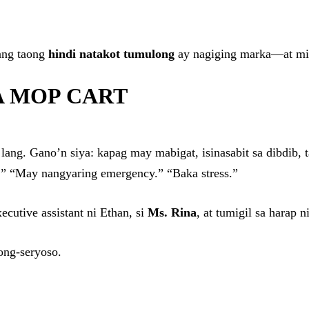
ang taong
hindi natakot tumulong
ay nagiging marka—at min
SA MOP CART
lang. Gano’n siya: kapag may mabigat, isinasabit sa dibdib, t
” “May nangyaring emergency.” “Baka stress.”
cutive assistant ni Ethan, si
Ms. Rina
, at tumigil sa harap n
ong-seryoso.