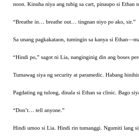
noon. Kinuha niya ang tubig sa cart, pinaupo si Ethan
“Breathe in… breathe out… tingnan niyo po ako, sir.”
Sa unang pagkakataon, tumingin sa kanya si Ethan—mata
“Hindi po,” sagot ni Lia, nanginginig din ang boses p
Tumawag siya ng security at paramedic. Habang hinihin
Pagdating ng tulong, dinala si Ethan sa clinic. Bago s
“Don’t… tell anyone.”
Hindi umoo si Lia. Hindi rin tumanggi. Ngumiti lang si