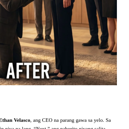
Ethan Velasco
, ang CEO na parang gawa sa yelo. Sa
 niya pa lang. “Next,” ang paborito niyang salita.