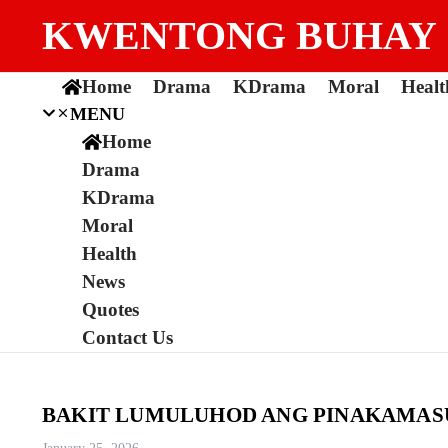
Skip to content
KWENTONG BUHAY
Home
Drama
KDrama
Moral
Healt
MENU
Home
Drama
KDrama
Moral
Health
News
Quotes
Contact Us
BAKIT LUMULUHOD ANG PINAKAMASU