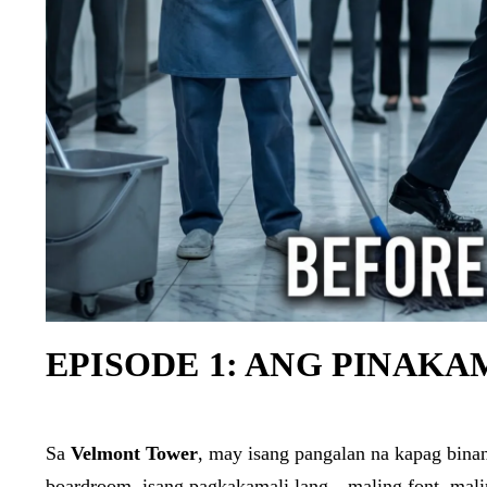
EPISODE 1: ANG PINAK
Sa
Velmont Tower
, may isang pangalan na kapag bina
boardroom, isang pagkakamali lang—maling font, maling