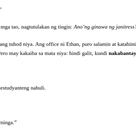
”
mga tao, nagtutulakan ng tingin:
Ano’ng ginawa ng janitress
g ang tuhod niya. Ang office ni Ethan, puro salamin at kata
Pero may kakaiba sa mata niya: hindi galit, kundi
nakabanta
 estudyanteng nahuli.
minga.”