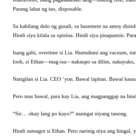
Parang lahat ng tao, disposable.
Sa kabilang dulo ng gusali, sa basement na amoy disinf
Hindi siya kilala sa opisina. Hindi siya pinapansin. Par
Isang gabi, overtime si Lia. Humuhuni ang vacuum, tu
loob, si Ethan—mag-isa—nakaupo sa dilim, nakayuko, 
Natigilan si Lia. CEO ‘yon. Bawal lapitan. Bawal kau
Pero mas bawal, para kay Lia, ang magpanggap na hindi
“Sir… okay lang po kayo?” maingat niyang tanong.
Hindi sumagot si Ethan. Pero narinig niya ang hingal,