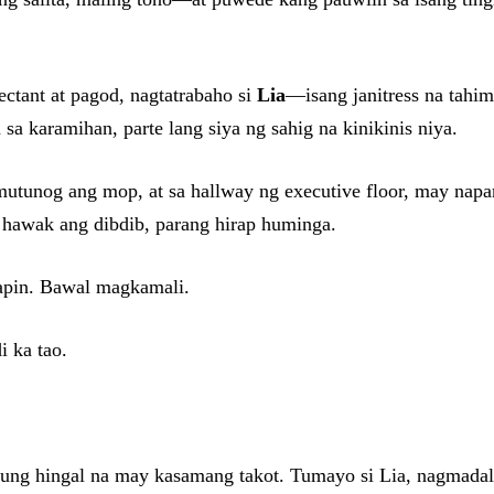
ectant at pagod, nagtatrabaho si
Lia
—isang janitress na tahim
a sa karamihan, parte lang siya ng sahig na kinikinis niya.
mutunog ang mop, at sa hallway ng executive floor, may napa
hawak ang dibdib, parang hirap huminga.
sapin. Bawal magkamali.
 ka tao.
 yung hingal na may kasamang takot. Tumayo si Lia, nagmadal