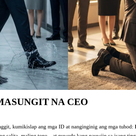
AMASUNGIT NA CEO
nggit, kumikislap ang mga ID at nanginginig ang mga tuhod:
 salita, maling tono—at puwede kang pauwiin sa isang tingin