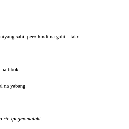
iyang sabi, pero hindi na galit—takot.
 na tibok.
ol na yabang.
ko rin ipagmamalaki.