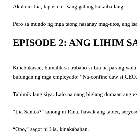
Akala ni Lia, tapos na. Isang gabing kakaiba lang.
Pero sa mundo ng mga taong nasanay mag-utos, ang is
EPISODE 2: ANG LIHIM 
Kinabukasan, bumalik sa trabaho si Lia na parang wala 
bulungan ng mga empleyado: “Na-confine daw si CEO.
Tahimik lang siya. Lalo na nang biglang dumaan ang exe
“Lia Santos?” tanong ni Rina, hawak ang tablet, seryos
“Opo,” sagot ni Lia, kinakabahan.