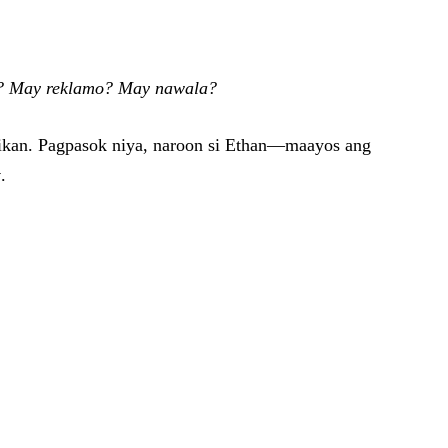
?
May reklamo?
May nawala?
himikan. Pagpasok niya, naroon si Ethan—maayos ang
y
.