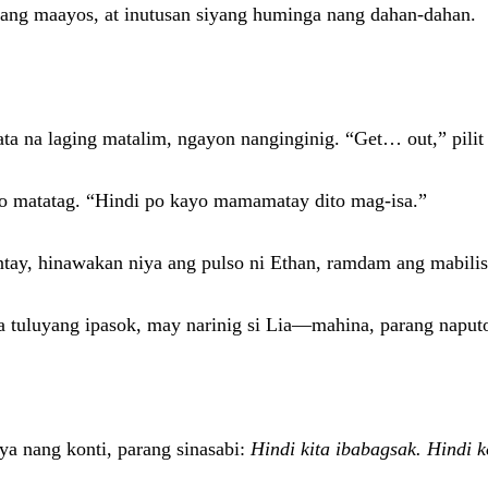
 nang maayos, at inutusan siyang huminga nang dahan-dahan.
 na laging matalim, ngayon nanginginig. “Get… out,” pilit n
ero matatag. “Hindi po kayo mamamatay dito mag-isa.”
tay, hinawakan niya ang pulso ni Ethan, ramdam ang mabilis
iya tuluyang ipasok, may narinig si Lia—mahina, parang naput
ya nang konti, parang sinasabi:
Hindi kita ibabagsak. Hindi 