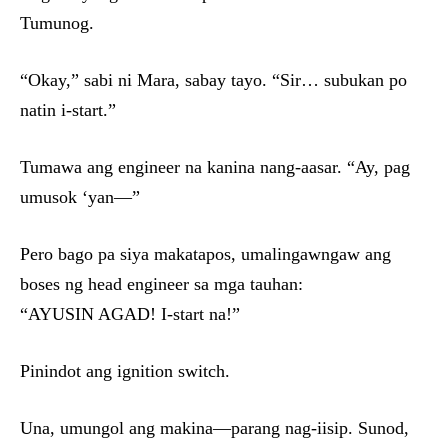
Tumunog.
“Okay,” sabi ni Mara, sabay tayo. “Sir… subukan po
natin i-start.”
Tumawa ang engineer na kanina nang-aasar. “Ay, pag
umusok ‘yan—”
Pero bago pa siya makatapos, umalingawngaw ang
boses ng head engineer sa mga tauhan:
“AYUSIN AGAD! I-start na!”
Pinindot ang ignition switch.
Una, umungol ang makina—parang nag-iisip. Sunod,