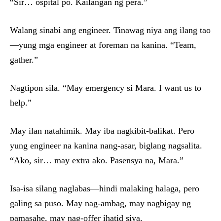
“Sir… ospital po. Kailangan ng pera.”
Walang sinabi ang engineer. Tinawag niya ang ilang tao
—yung mga engineer at foreman na kanina. “Team,
gather.”
Nagtipon sila. “May emergency si Mara. I want us to
help.”
May ilan natahimik. May iba nagkibit-balikat. Pero
yung engineer na kanina nang-asar, biglang nagsalita.
“Ako, sir… may extra ako. Pasensya na, Mara.”
Isa-isa silang naglabas—hindi malaking halaga, pero
galing sa puso. May nag-ambag, may nagbigay ng
pamasahe, may nag-offer ihatid siya.