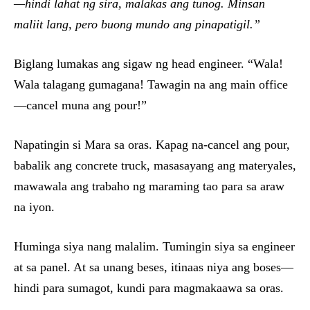
—hindi lahat ng sira, malakas ang tunog. Minsan
maliit lang, pero buong mundo ang pinapatigil.”
Biglang lumakas ang sigaw ng head engineer. “Wala!
Wala talagang gumagana! Tawagin na ang main office
—cancel muna ang pour!”
Napatingin si Mara sa oras. Kapag na-cancel ang pour,
babalik ang concrete truck, masasayang ang materyales,
mawawala ang trabaho ng maraming tao para sa araw
na iyon.
Huminga siya nang malalim. Tumingin siya sa engineer
at sa panel. At sa unang beses, itinaas niya ang boses—
hindi para sumagot, kundi para magmakaawa sa oras.