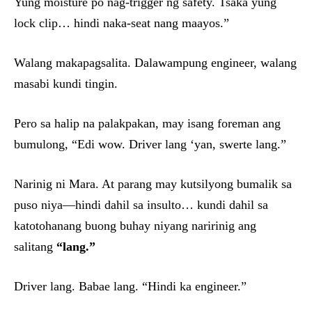
Yung moisture po nag-trigger ng safety. Tsaka yung
lock clip… hindi naka-seat nang maayos.”
Walang makapagsalita. Dalawampung engineer, walang
masabi kundi tingin.
Pero sa halip na palakpakan, may isang foreman ang
bumulong, “Edi wow. Driver lang ‘yan, swerte lang.”
Narinig ni Mara. At parang may kutsilyong bumalik sa
puso niya—hindi dahil sa insulto… kundi dahil sa
katotohanang buong buhay niyang naririnig ang
salitang
“lang.”
Driver lang. Babae lang. “Hindi ka engineer.”