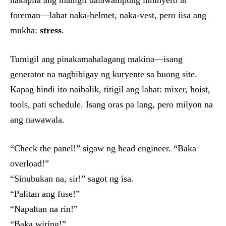
nakapila ang mahigit dalawampung inhinyero at
foreman—lahat naka-helmet, naka-vest, pero iisa ang
mukha:
stress
.
Tumigil ang pinakamahalagang makina—isang
generator na nagbibigay ng kuryente sa buong site.
Kapag hindi ito naibalik, titigil ang lahat: mixer, hoist,
tools, pati schedule. Isang oras pa lang, pero milyon na
ang nawawala.
“Check the panel!” sigaw ng head engineer. “Baka
overload!”
“Sinubukan na, sir!” sagot ng isa.
“Palitan ang fuse!”
“Napaltan na rin!”
“Baka wiring!”