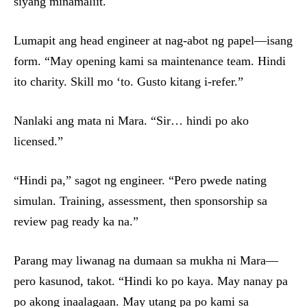
siyang minamaliit.
Lumapit ang head engineer at nag-abot ng papel—isang
form. “May opening kami sa maintenance team. Hindi
ito charity. Skill mo ‘to. Gusto kitang i-refer.”
Nanlaki ang mata ni Mara. “Sir… hindi po ako
licensed.”
“Hindi pa,” sagot ng engineer. “Pero pwede nating
simulan. Training, assessment, then sponsorship sa
review pag ready ka na.”
Parang may liwanag na dumaan sa mukha ni Mara—
pero kasunod, takot. “Hindi ko po kaya. May nanay pa
po akong inaalagaan. May utang pa po kami sa