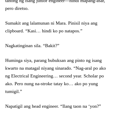
tanong ng isang junior engineer—hindi mapang-asar,
pero diretso.
Sumakit ang lalamunan ni Mara. Pinisil niya ang
clipboard. “Kasi… hindi ko po natapos.”
Nagkatinginan sila. “Bakit?”
Huminga siya, parang bubuksan ang pinto ng isang
kwarto na matagal niyang sinarado. “Nag-aral po ako
ng Electrical Engineering… second year. Scholar po
ako. Pero nung na-stroke tatay ko… ako po yung
tumigil.”
Napatigil ang head engineer. “Ilang taon na ‘yon?”