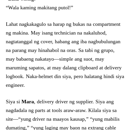
“Wala kaming makitang putol!”
Lahat nagkakagulo sa harap ng bukas na compartment
ng makina. May isang technician na nakaluhod,
nagtatanggal ng cover, habang ang iba nagbubulungan
na parang may hinahabol na oras. Sa tabi ng grupo,
may babaeng nakatayo—simple ang suot, may
maruming sapatos, at may dalang clipboard at delivery
logbook. Naka-helmet din siya, pero halatang hindi siya
engineer.
Siya si
Mara
, delivery driver ng supplier. Siya ang
nagdadala ng parts at tools araw-araw. Kilala siya sa
site—“yung driver na maayos kausap,” “yung mabilis
dumating,” “yung laging may baon na extrang cable