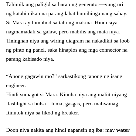
Tahimik ang paligid sa harap ng generator—yung uri
ng katahimikan na parang lahat humihinga nang sabay.
Si Mara ay lumuhod sa tabi ng makina. Hindi siya
nagmamadali sa galaw, pero mabilis ang mata niya.
Tiningnan niya ang wiring diagram na nakadikit sa loob
ng pinto ng panel, saka hinaplos ang mga connector na
parang kabisado niya.
“Anong gagawin mo?” sarkastikong tanong ng isang
engineer.
Hindi sumagot si Mara. Kinuha niya ang maliit niyang
flashlight sa bulsa—luma, gasgas, pero maliwanag.
Itinutok niya sa likod ng breaker.
Doon niya nakita ang hindi napansin ng iba: may
water