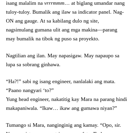
isang malalim na
vrrrmmm
… at biglang umandar nang
tuloy-tuloy. Bumalik ang ilaw sa indicator panel. Nag-
ON ang gauge. At sa kabilang dulo ng site,
nagsimulang gumana ulit ang mga makina—parang
may bumalik na tibok ng puso sa proyekto.
Nagtilian ang ilan. May napasigaw. May napaupo sa
lupa sa sobrang ginhawa.
“Ha?!” sabi ng isang engineer, nanlalaki ang mata.
“Paano nangyari ‘to?”
Yung head engineer, nakatitig kay Mara na parang hindi
makapaniwala. “Ikaw… ikaw ang gumawa niyan?”
Tumango si Mara, nanginginig ang kamay. “Opo, sir.