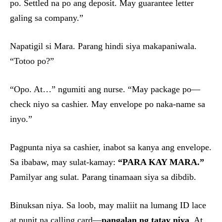
po. Settled na po ang deposit. May guarantee letter
galing sa company.”
Napatigil si Mara. Parang hindi siya makapaniwala.
“Totoo po?”
“Opo. At…” ngumiti ang nurse. “May package po—
check niyo sa cashier. May envelope po naka-name sa
inyo.”
Pagpunta niya sa cashier, inabot sa kanya ang envelope.
Sa ibabaw, may sulat-kamay:
“PARA KAY MARA.”
Pamilyar ang sulat. Parang tinamaan siya sa dibdib.
Binuksan niya. Sa loob, may maliit na lumang ID lace
at punit na calling card—
pangalan ng tatay niya
. At